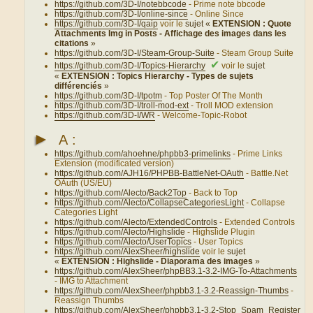
https://github.com/3D-I/notebbcode
- Prime note bbcode
https://github.com/3D-I/online-since
- Online Since
https://github.com/3D-I/qaip
voir le
sujet «
EXTENSION : Quote
Attachments Img in Posts - Affichage des images dans les
citations
»
https://github.com/3D-I/Steam-Group-Suite
- Steam Group Suite
✔
https://github.com/3D-I/Topics-Hierarchy
voir le
sujet
«
EXTENSION : Topics Hierarchy - Types de sujets
différenciés
»
https://github.com/3D-I/tpotm
- Top Poster Of The Month
https://github.com/3D-I/troll-mod-ext
- Troll MOD extension
https://github.com/3D-I/WR
- Welcome-Topic-Robot
►
A :
https://github.com/ahoehne/phpbb3-primelinks
- Prime Links
Extension (modificated version)
https://github.com/AJH16/PHPBB-BattleNet-OAuth
- Battle.Net
OAuth (US/EU)
https://github.com/Alecto/Back2Top
- Back to Top
https://github.com/Alecto/CollapseCategoriesLight
- Collapse
Categories Light
https://github.com/Alecto/ExtendedControls
- Extended Controls
https://github.com/Alecto/Highslide
- Highslide Plugin
https://github.com/Alecto/UserTopics
- User Topics
https://github.com/AlexSheer/highslide
voir le
sujet
«
EXTENSION : Highslide - Diaporama des images
»
https://github.com/AlexSheer/phpBB3.1-3.2-IMG-To-Attachments
- IMG to Attachment
https://github.com/AlexSheer/phpbb3.1-3.2-Reassign-Thumbs
-
Reassign Thumbs
https://github.com/AlexSheer/phpbb3.1-3.2-Stop_Spam_Register