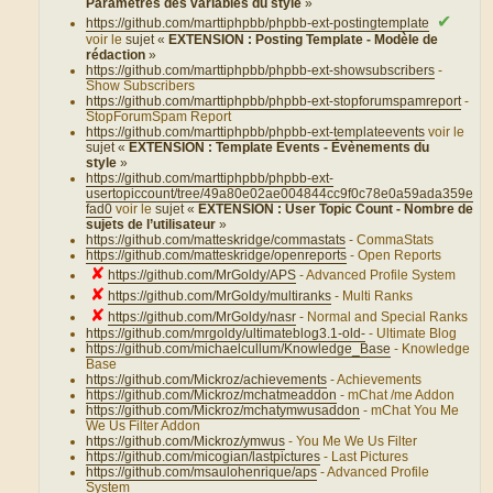
Paramètres des variables du style
»
✔
https://github.com/marttiphpbb/phpbb-ext-postingtemplate
voir le
sujet «
EXTENSION : Posting Template - Modèle de
rédaction
»
https://github.com/marttiphpbb/phpbb-ext-showsubscribers
-
Show Subscribers
https://github.com/marttiphpbb/phpbb-ext-stopforumspamreport
-
StopForumSpam Report
https://github.com/marttiphpbb/phpbb-ext-templateevents
voir le
sujet «
EXTENSION : Template Events - Évènements du
style
»
https://github.com/marttiphpbb/phpbb-ext-
usertopiccount/tree/49a80e02ae004844cc9f0c78e0a59ada359e
fad0
voir le
sujet «
EXTENSION : User Topic Count - Nombre de
sujets de l’utilisateur
»
https://github.com/matteskridge/commastats
- CommaStats
https://github.com/matteskridge/openreports
- Open Reports
✘
https://github.com/MrGoldy/APS
- Advanced Profile System
✘
https://github.com/MrGoldy/multiranks
- Multi Ranks
✘
https://github.com/MrGoldy/nasr
- Normal and Special Ranks
https://github.com/mrgoldy/ultimateblog3.1-old-
- Ultimate Blog
https://github.com/michaelcullum/Knowledge_Base
- Knowledge
Base
https://github.com/Mickroz/achievements
- Achievements
https://github.com/Mickroz/mchatmeaddon
- mChat /me Addon
https://github.com/Mickroz/mchatymwusaddon
- mChat You Me
We Us Filter Addon
https://github.com/Mickroz/ymwus
- You Me We Us Filter
https://github.com/micogian/lastpictures
- Last Pictures
https://github.com/msaulohenrique/aps
- Advanced Profile
System