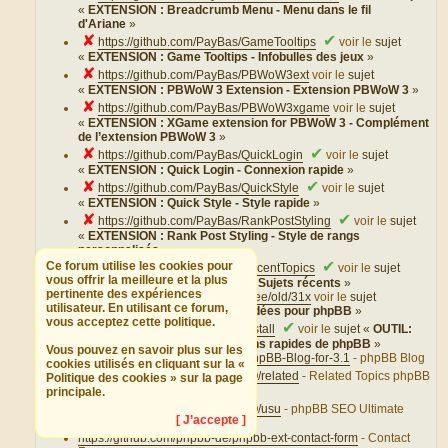
«
EXTENSION : Breadcrumb Menu - Menu dans le fil
d'Ariane
»
✘
✔
https://github.com/PayBas/GameTooltips
voir le
sujet
«
EXTENSION : Game Tooltips - Infobulles des jeux
»
✘
https://github.com/PayBas/PBWoW3ext
voir le
sujet
«
EXTENSION : PBWoW 3 Extension - Extension PBWoW 3
»
✘
https://github.com/PayBas/PBWoW3xgame
voir le
sujet
«
EXTENSION : XGame extension for PBWoW 3 - Complément
de l’extension PBWoW 3
»
✘
✔
https://github.com/PayBas/QuickLogin
voir le
sujet
«
EXTENSION : Quick Login - Connexion rapide
»
✘
✔
https://github.com/PayBas/QuickStyle
voir le
sujet
«
EXTENSION : Quick Style - Style rapide
»
✘
✔
https://github.com/PayBas/RankPostStyling
voir le
sujet
«
EXTENSION : Rank Post Styling - Style de rangs
personnalisés
»
✘
✔
Ce forum utilise les cookies pour
https://github.com/PayBas/RecentTopics
voir le
sujet
vous offrir la meilleure et la plus
«
EXTENSION : Recent Topics - Sujets récents
»
pertinente des expériences
https://github.com/phpbb/ideas/tree/old/31x
voir le
sujet
utilisateur. En utilisant ce forum,
«
EXTENSION : phpBB Ideas - Idées pour phpBB
»
vous acceptez cette politique.
✔
https://github.com/phpbb/quickinstall
voir le
sujet «
OUTIL:
phpBB QuickInstall - Installations rapides de phpBB
»
Vous pouvez en savoir plus sur les
https://github.com/phpBB-Blog/phpBB-Blog-for-3.1
- phpBB Blog
cookies utilisés en cliquant sur la «
✘
https://github.com/phpBBSEO/related
- Related Topics phpBB
Politique des cookies » sur la page
SEO
principale.
✘
https://github.com/phpBBSEO/usu
- phpBB SEO Ultimate
[ J’accepte ]
SEO URL
https://github.com/phpbb-de/phpbb-ext-contact-form
- Contact