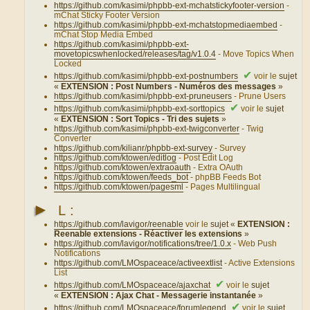
https://github.com/kasimi/phpbb-ext-mchatstickyfooter-version
-
mChat Sticky Footer Version
https://github.com/kasimi/phpbb-ext-mchatstopmediaembed
-
mChat Stop Media Embed
https://github.com/kasimi/phpbb-ext-
movetopicswhenlocked/releases/tag/v1.0.4
- Move Topics When
Locked
✔
https://github.com/kasimi/phpbb-ext-postnumbers
voir le
sujet
«
EXTENSION : Post Numbers - Numéros des messages
»
https://github.com/kasimi/phpbb-ext-pruneusers
- Prune Users
✔
https://github.com/kasimi/phpbb-ext-sorttopics
voir le
sujet
«
EXTENSION : Sort Topics - Tri des sujets
»
https://github.com/kasimi/phpbb-ext-twigconverter
- Twig
Converter
https://github.com/kilianr/phpbb-ext-survey
- Survey
https://github.com/ktowen/editlog
- Post Edit Log
https://github.com/ktowen/extraoauth
- Extra OAuth
https://github.com/ktowen/feeds_bot
- phpBB Feeds Bot
https://github.com/ktowen/pagesml
- Pages Multilingual
►
L :
https://github.com/lavigor/reenable
voir le
sujet «
EXTENSION :
Reenable extensions - Réactiver les extensions
»
https://github.com/lavigor/notifications/tree/1.0.x
- Web Push
Notifications
https://github.com/LMOspaceace/activeextlist
- Active Extensions
List
✔
https://github.com/LMOspaceace/ajaxchat
voir le
sujet
«
EXTENSION : Ajax Chat - Messagerie instantanée
»
✔
https://github.com/LMOspaceace/forumlegend
voir le
sujet