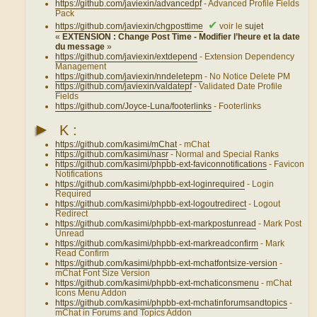
https://github.com/javiexin/advancedpf
- Advanced Profile Fields
Pack
✔
https://github.com/javiexin/chgposttime
voir le
sujet
«
EXTENSION : Change Post Time - Modifier l’heure et la date
du message
»
https://github.com/javiexin/extdepend
- Extension Dependency
Management
https://github.com/javiexin/nndeletepm
- No Notice Delete PM
https://github.com/javiexin/valdatepf
- Validated Date Profile
Fields
https://github.com/Joyce-Luna/footerlinks
- Footerlinks
►
K :
https://github.com/kasimi/mChat
- mChat
https://github.com/kasimi/nasr
- Normal and Special Ranks
https://github.com/kasimi/phpbb-ext-faviconnotifications
- Favicon
Notifications
https://github.com/kasimi/phpbb-ext-loginrequired
- Login
Required
https://github.com/kasimi/phpbb-ext-logoutredirect
- Logout
Redirect
https://github.com/kasimi/phpbb-ext-markpostunread
- Mark Post
Unread
https://github.com/kasimi/phpbb-ext-markreadconfirm
- Mark
Read Confirm
https://github.com/kasimi/phpbb-ext-mchatfontsize-version
-
mChat Font Size Version
https://github.com/kasimi/phpbb-ext-mchaticonsmenu
- mChat
Icons Menu Addon
https://github.com/kasimi/phpbb-ext-mchatinforumsandtopics
-
mChat in Forums and Topics Addon