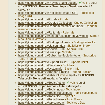
✔
https://github.com/dmzx/Previous-Next-buttons
voir le
sujet
«
EXTENSION : Previous / Next topic - Sujet précédent /
suivant
»
https://github.com/dmzx/Profilefield-Image-URL
- Profilefield
Image URL
https://github.com/dmzx/Puzzle
- Puzzle
https://github.com/dmzx/Quotes-Collection
- Quotes Collection
https://github.com/dmzx/Random-member-on-index
- Random
member on index
https://github.com/dmzx/Refferals
- Referrals
https://github.com/dmzx/Screen-resolution-in-viewtopic
- Screen
resolution in viewtopic
https://github.com/dmzx/Sorting-online-list
- Sorting online list
https://github.com/dmzx/statsonindex
- Statistics on Index
https://github.com/dmzx/Special-Title
- Special Title
https://github.com/dmzx/Sinkship
- Sinkship
https://github.com/dmzx/Subscribe-Topic-in-footer
- Subscribe
Topic in footer
https://github.com/dmzx/Support-Ticket
- Support Ticket
https://github.com/dmzx/Switches
- Switches
https://github.com/dmzx/systeminfo
- System Info
https://github.com/dmzx/Tabbed-Profiles
- Tabbed Profiles
https://github.com/dmzx/tabscroll
voir le
sujet «
EXTENSION :
Tabscroll - Texte défilant dans l’onglet
»
✔
https://github.com/dmzx/Topic-Author
voir le
sujet
«
EXTENSION : Topic Author - Auteur du sujet
»
https://github.com/dmzx/Topic-Index
- Topic Index
https://github.com/dmzx/Topic-Subscribers
- Topic Subscribers
https://github.com/dmzx/Topic-title
- Topic title
https://github.com/dmzx/Topic-Views
- Topic Views
https://github.com/dmzx/topicageday
- Topic Age Day