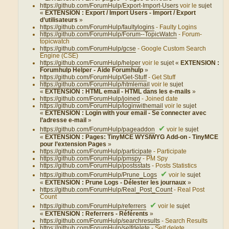
https://github.com/ForumHulp/Export-Import-Users
voir le
sujet
«
EXTENSION : Export / Import Users - Import / Export
d’utilisateurs
»
https://github.com/ForumHulp/faultylogins
- Faulty Logins
https://github.com/ForumHulp/Forum--TopicWatch
- Forum-
topicwatch
https://github.com/ForumHulp/gcse
- Google Custom Search
Engine (CSE)
https://github.com/ForumHulp/helper
voir le
sujet «
EXTENSION :
Forumhulp Helper - Aide Forumhulp
»
https://github.com/ForumHulp/Get-Stuff
- Get Stuff
https://github.com/ForumHulp/htmlemail
voir le
sujet
«
EXTENSION : HTML email - HTML dans les e-mails
»
https://github.com/ForumHulp/joined
- Joined date
https://github.com/ForumHulp/loginwithemail
voir le
sujet
«
EXTENSION : Login with your email - Se connecter avec
l’adresse e-mail
»
✔
https://github.com/ForumHulp/pageaddon
voir le
sujet
«
EXTENSION : Pages: TinyMCE WYSIWYG Add-on - TinyMCE
pour l’extension Pages
»
https://github.com/ForumHulp/participate
- Participate
https://github.com/ForumHulp/pmspy
- PM Spy
https://github.com/ForumHulp/postsstats
- Posts Statistics
✔
https://github.com/ForumHulp/Prune_Logs
voir le
sujet
«
EXTENSION : Prune Logs - Délester les journaux
»
https://github.com/ForumHulp/Real_Post_Count
- Real Post
Count
✔
https://github.com/ForumHulp/referrers
voir le
sujet
«
EXTENSION : Referrers - Référents
»
https://github.com/ForumHulp/searchresults
- Search Results
https://github.com/ForumHulp/selfdelete
- Self delete