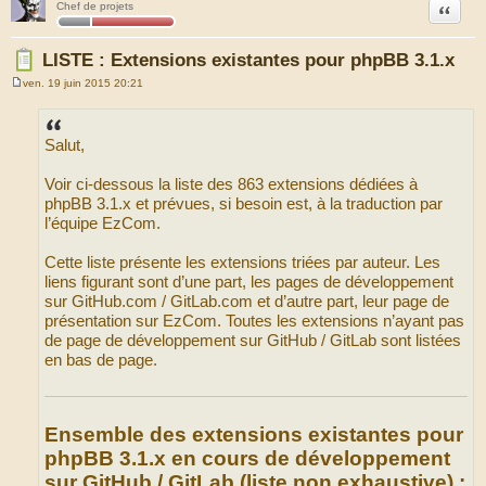
Citation
Chef de projets
LISTE : Extensions existantes pour phpBB 3.1.x
ven. 19 juin 2015 20:21
M
e
s
s
Salut,
a
g
e
Voir ci-dessous la liste des 863 extensions dédiées à
phpBB 3.1.x et prévues, si besoin est, à la traduction par
l’équipe EzCom.
Cette liste présente les extensions triées par auteur. Les
liens figurant sont d’une part, les pages de développement
sur GitHub.com / GitLab.com et d’autre part, leur page de
présentation sur EzCom. Toutes les extensions n’ayant pas
de page de développement sur GitHub / GitLab sont listées
en bas de page.
Ensemble des extensions existantes pour
phpBB 3.1.x en cours de développement
sur GitHub / GitLab (liste non exhaustive) :