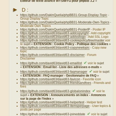
Éditeur de texte avancé WYSIWYG pour phpBB 3.2
»
►
D :
https://github.com/DakinQuelia/phpBB31-Group-Display-Topic
-
Group Display Topic
https://github.com/DakinQuelia/phpBB31-Moderate-Own-Topics
-
Moderate Own Topics
https://github.com/DakinQuelia/phpBB31-PosterIP
- Poster IP
https://github.com/david63/david63-addcopyright
- Add copyright
https://github.com/david63/david63-addssllogo
- Add SSL Logo
https://github.com/david63/david63-cookiepolicy/tree/master
voir
le
sujet «
EXTENSION : Cookie Policy - Politique des cookies
»
https://github.com/david63/david63-copynewtopic
- Copy new
topic
https://github.com/david63/david63-disclaimer
- Forum
Disclaimer
✔
https://github.com/david63/david63-emaillist
voir le
sujet
«
EXTENSION : Email list - Liste des adresses e-mails
»
✔
https://github.com/david63/david63-faqmanager
voir le
sujet
«
EXTENSION : FAQ manager - Gestionnaire de FAQ
»
https://github.com/david63/david63-favicon
- Favorite icon
https://github.com/david63/david63-friendsandfoes
- Friends and
foes
✔
https://github.com/david63/david63-globalonindex
voir le
sujet «
EXTENSION : Announcements on index - Annonces
sur la page de l’index
»
https://github.com/david63/david63-helpertest
- Helper test
https://github.com/david63/david63-itemsperpage
- User topics &
posts per page
✔
https://github.com/david63/david63-joineddate
voir le
sujet