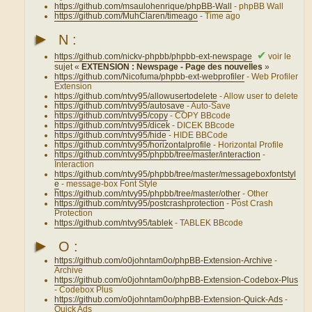
https://github.com/msaulohenrique/phpBB-Wall
- phpBB Wall
https://github.com/MuhClaren/timeago
- Time ago
►
N :
✔
https://github.com/nickv-phpbb/phpbb-ext-newspage
voir le
sujet «
EXTENSION : Newspage - Page des nouvelles
»
https://github.com/Nicofuma/phpbb-ext-webprofiler
- Web Profiler
Extension
https://github.com/ntvy95/allowusertodelete
- Allow user to delete
https://github.com/ntvy95/autosave
- Auto-Save
https://github.com/ntvy95/copy
- COPY BBcode
https://github.com/ntvy95/dicek
- DICEK BBcode
https://github.com/ntvy95/hide
- HIDE BBCode
https://github.com/ntvy95/horizontalprofile
- Horizontal Profile
https://github.com/ntvy95/phpbb/tree/master/interaction
-
Interaction
https://github.com/ntvy95/phpbb/tree/master/messageboxfontstyl
e
- message-box Font Style
https://github.com/ntvy95/phpbb/tree/master/other
- Other
https://github.com/ntvy95/postcrashprotection
- Post Crash
Protection
https://github.com/ntvy95/tablek
- TABLEK BBcode
►
O :
https://github.com/o0johntam0o/phpBB-Extension-Archive
-
Archive
https://github.com/o0johntam0o/phpBB-Extension-Codebox-Plus
- Codebox Plus
https://github.com/o0johntam0o/phpBB-Extension-Quick-Ads
-
Quick Ads