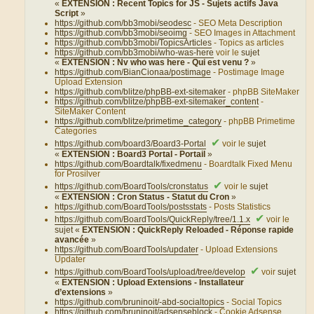
«
EXTENSION : Recent Topics for JS - Sujets actifs Java
Script
»
https://github.com/bb3mobi/seodesc
- SEO Meta Description
https://github.com/bb3mobi/seoimg
- SEO Images in Attachment
https://github.com/bb3mobi/TopicsArticles
- Topics as articles
https://github.com/bb3mobi/who-was-here
voir le
sujet
«
EXTENSION : Nv who was here - Qui est venu ?
»
https://github.com/BianCionaa/postimage
- Postimage Image
Upload Extension
https://github.com/blitze/phpBB-ext-sitemaker
- phpBB SiteMaker
https://github.com/blitze/phpBB-ext-sitemaker_content
-
SiteMaker Content
https://github.com/blitze/primetime_category
- phpBB Primetime
Categories
✔
https://github.com/board3/Board3-Portal
voir le
sujet
«
EXTENSION : Board3 Portal - Portail
»
https://github.com/Boardtalk/fixedmenu
- Boardtalk Fixed Menu
for Prosilver
✔
https://github.com/BoardTools/cronstatus
voir le
sujet
«
EXTENSION : Cron Status - Statut du Cron
»
https://github.com/BoardTools/postsstats
- Posts Statistics
✔
https://github.com/BoardTools/QuickReply/tree/1.1.x
voir le
sujet «
EXTENSION : QuickReply Reloaded - Réponse rapide
avancée
»
https://github.com/BoardTools/updater
- Upload Extensions
Updater
✔
https://github.com/BoardTools/upload/tree/develop
voir
sujet
«
EXTENSION : Upload Extensions - Installateur
d’extensions
»
https://github.com/bruninoit/-abd-socialtopics
- Social Topics
https://github.com/bruninoit/adsenseblock
- Cookie Adsense