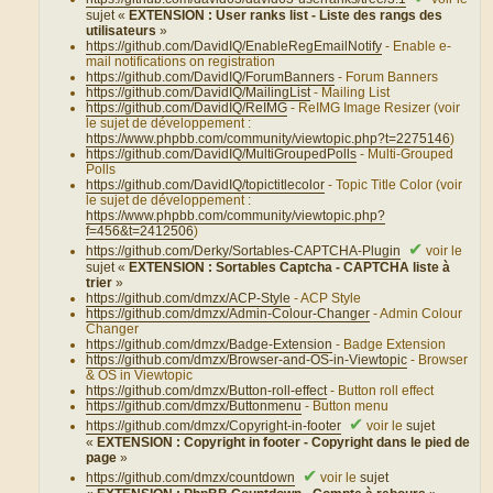
sujet «
EXTENSION : User ranks list - Liste des rangs des
utilisateurs
»
https://github.com/DavidIQ/EnableRegEmailNotify
- Enable e-
mail notifications on registration
https://github.com/DavidIQ/ForumBanners
- Forum Banners
https://github.com/DavidIQ/MailingList
- Mailing List
https://github.com/DavidIQ/ReIMG
- ReIMG Image Resizer (voir
le sujet de développement :
https://www.phpbb.com/community/viewtopic.php?t=2275146
)
https://github.com/DavidIQ/MultiGroupedPolls
- Multi-Grouped
Polls
https://github.com/DavidIQ/topictitlecolor
- Topic Title Color (voir
le sujet de développement :
https://www.phpbb.com/community/viewtopic.php?
f=456&t=2412506
)
✔
https://github.com/Derky/Sortables-CAPTCHA-Plugin
voir le
sujet «
EXTENSION : Sortables Captcha - CAPTCHA liste à
trier
»
https://github.com/dmzx/ACP-Style
- ACP Style
https://github.com/dmzx/Admin-Colour-Changer
- Admin Colour
Changer
https://github.com/dmzx/Badge-Extension
- Badge Extension
https://github.com/dmzx/Browser-and-OS-in-Viewtopic
- Browser
& OS in Viewtopic
https://github.com/dmzx/Button-roll-effect
- Button roll effect
https://github.com/dmzx/Buttonmenu
- Button menu
✔
https://github.com/dmzx/Copyright-in-footer
voir le
sujet
«
EXTENSION : Copyright in footer - Copyright dans le pied de
page
»
✔
https://github.com/dmzx/countdown
voir le
sujet