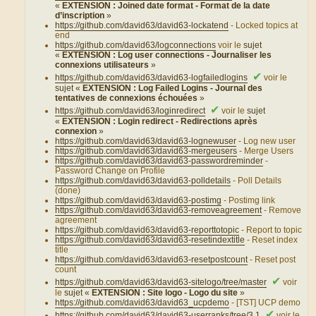
«
EXTENSION : Joined date format - Format de la date
d’inscription
»
https://github.com/david63/david63-lockatend
- Locked topics at
end
https://github.com/david63/logconnections
voir le
sujet
«
EXTENSION : Log user connections - Journaliser les
connexions utilisateurs
»
✔
https://github.com/david63/david63-logfailedlogins
voir le
sujet «
EXTENSION : Log Failed Logins - Journal des
tentatives de connexions échouées
»
✔
https://github.com/david63/loginredirect
voir le
sujet
«
EXTENSION : Login redirect - Redirections après
connexion
»
https://github.com/david63/david63-lognewuser
- Log new user
https://github.com/david63/david63-mergeusers
- Merge Users
https://github.com/david63/david63-passwordreminder
-
Password Change on Profile
https://github.com/david63/david63-polldetails
- Poll Details
(done)
https://github.com/david63/david63-postimg
- Postimg link
https://github.com/david63/david63-removeagreement
- Remove
agreement
https://github.com/david63/david63-reporttotopic
- Report to topic
https://github.com/david63/david63-resetindextitle
- Reset index
title
https://github.com/david63/david63-resetpostcount
- Reset post
count
✔
https://github.com/david63/david63-sitelogo/tree/master
voir
le
sujet «
EXTENSION : Site logo - Logo du site
»
https://github.com/david63/david63_ucpdemo
- [TST] UCP demo
✔
https://github.com/david63/david63-userranks/tree/3.1
voir le