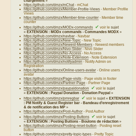
chargement
»
https://github.com/dmzx/mChat
- mChat
https://github.com/dmzx/Member-Profile-Views
- Member Profile
Views
https://github.com/dmzx/Member-time-counter
- Member time
counter
✔
https://github.com/dmzx/MODx-commands
voir le
sujet
«
EXTENSION : MODx commands - Commandes MODX
»
https://github.com/dmzx/navbar
- Navbar
https://github.com/dmzx/New-Topic
- New Topic
https://github.com/dmzx/Newest-Members
- Newest members
https://github.com/dmzx/Nivo-Slider
- Nivo Slider
https://github.com/dmzx/No-Access
- No Access
https://github.com/dmzx/Note-Extension
- Note Extension
https://github.com/dmzx/notifyadmin
- Notify Admin on
Registration
https://github.com/dmzx/Online-users-avatar
- Online users
avatar
https://github.com/dmzx/Page-visits
- Page visits in footer
https://github.com/dmzx/Partner-Page
- Partner Page
✔
https://github.com/dmzx/paypaldonation
voir le
sujet
«
EXTENSION : Paypal Donation - Donation Paypal
»
✔
https://github.com/dmzx/pmregbar
voir le
sujet «
EXTENSION
: PM Notify & Guest Register bar - Bandeau d’enregistrement
& de notification des MP
»
https://github.com/dmzx/Post-Author
- Post Author
✔
https://github.com/dmzx/Posting-Buttons
voir le
sujet
«
EXTENSION : Posting Buttons - Boutons de rédaction
»
https://github.com/dmzx/Posting-reset-button
- Posting reset
button
https://github.com/dmzx/pretty-topic-types
- Pretty Topic