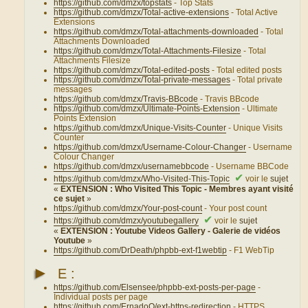
https://github.com/dmzx/topstats
- Top Stats
https://github.com/dmzx/Total-active-extensions
- Total Active
Extensions
https://github.com/dmzx/Total-attachments-downloaded
- Total
Attachments Downloaded
https://github.com/dmzx/Total-Attachments-Filesize
- Total
Attachments Filesize
https://github.com/dmzx/Total-edited-posts
- Total edited posts
https://github.com/dmzx/Total-private-messages
- Total private
messages
https://github.com/dmzx/Travis-BBcode
- Travis BBcode
https://github.com/dmzx/Ultimate-Points-Extension
- Ultimate
Points Extension
https://github.com/dmzx/Unique-Visits-Counter
- Unique Visits
Counter
https://github.com/dmzx/Username-Colour-Changer
- Username
Colour Changer
https://github.com/dmzx/usernamebbcode
- Username BBCode
✔
https://github.com/dmzx/Who-Visited-This-Topic
voir le
sujet
«
EXTENSION : Who Visited This Topic - Membres ayant visité
ce sujet
»
https://github.com/dmzx/Your-post-count
- Your post count
✔
https://github.com/dmzx/youtubegallery
voir le
sujet
«
EXTENSION : Youtube Videos Gallery - Galerie de vidéos
Youtube
»
https://github.com/DrDeath/phpbb-ext-f1webtip
- F1 WebTip
►
E :
https://github.com/Elsensee/phpbb-ext-posts-per-page
-
Individual posts per page
https://github.com/ErnadoO/ext-https-redirection
- HTTPS