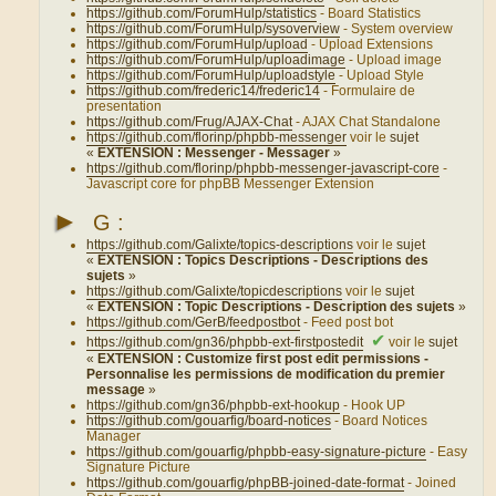
https://github.com/ForumHulp/statistics
- Board Statistics
https://github.com/ForumHulp/sysoverview
- System overview
https://github.com/ForumHulp/upload
- Upload Extensions
https://github.com/ForumHulp/uploadimage
- Upload image
https://github.com/ForumHulp/uploadstyle
- Upload Style
https://github.com/frederic14/frederic14
- Formulaire de
presentation
https://github.com/Frug/AJAX-Chat
- AJAX Chat Standalone
https://github.com/florinp/phpbb-messenger
voir le
sujet
«
EXTENSION : Messenger - Messager
»
https://github.com/florinp/phpbb-messenger-javascript-core
-
Javascript core for phpBB Messenger Extension
►
G :
https://github.com/Galixte/topics-descriptions
voir le
sujet
«
EXTENSION : Topics Descriptions - Descriptions des
sujets
»
https://github.com/Galixte/topicdescriptions
voir le
sujet
«
EXTENSION : Topic Descriptions - Description des sujets
»
https://github.com/GerB/feedpostbot
- Feed post bot
✔
https://github.com/gn36/phpbb-ext-firstpostedit
voir le
sujet
«
EXTENSION : Customize first post edit permissions -
Personnalise les permissions de modification du premier
message
»
https://github.com/gn36/phpbb-ext-hookup
- Hook UP
https://github.com/gouarfig/board-notices
- Board Notices
Manager
https://github.com/gouarfig/phpbb-easy-signature-picture
- Easy
Signature Picture
https://github.com/gouarfig/phpBB-joined-date-format
- Joined