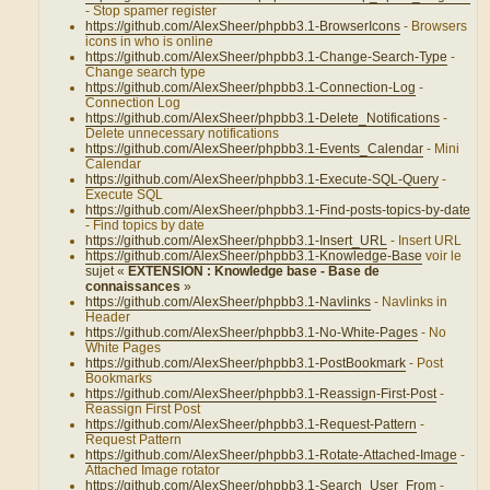
- Stop spamer register
https://github.com/AlexSheer/phpbb3.1-BrowserIcons
- Browsers
icons in who is online
https://github.com/AlexSheer/phpbb3.1-Change-Search-Type
-
Change search type
https://github.com/AlexSheer/phpbb3.1-Connection-Log
-
Connection Log
https://github.com/AlexSheer/phpbb3.1-Delete_Notifications
-
Delete unnecessary notifications
https://github.com/AlexSheer/phpbb3.1-Events_Calendar
- Mini
Calendar
https://github.com/AlexSheer/phpbb3.1-Execute-SQL-Query
-
Execute SQL
https://github.com/AlexSheer/phpbb3.1-Find-posts-topics-by-date
- Find topics by date
https://github.com/AlexSheer/phpbb3.1-Insert_URL
- Insert URL
https://github.com/AlexSheer/phpbb3.1-Knowledge-Base
voir le
sujet «
EXTENSION : Knowledge base - Base de
connaissances
»
https://github.com/AlexSheer/phpbb3.1-Navlinks
- Navlinks in
Header
https://github.com/AlexSheer/phpbb3.1-No-White-Pages
- No
White Pages
https://github.com/AlexSheer/phpbb3.1-PostBookmark
- Post
Bookmarks
https://github.com/AlexSheer/phpbb3.1-Reassign-First-Post
-
Reassign First Post
https://github.com/AlexSheer/phpbb3.1-Request-Pattern
-
Request Pattern
https://github.com/AlexSheer/phpbb3.1-Rotate-Attached-Image
-
Attached Image rotator
https://github.com/AlexSheer/phpbb3.1-Search_User_From
-