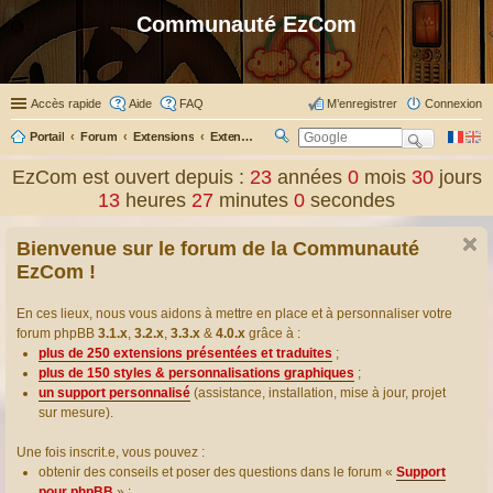
Communauté EzCom
Accès rapide
Aide
FAQ
M’enregistrer
Connexion
Portail
Forum
Extensions
Extensions présentées & traduites
R
ec
EzCom est ouvert depuis :
23
années
0
mois
30
jours
her
13
heures
27
minutes
1
secondes
ch
er
Bienvenue sur le forum de la Communauté
EzCom !
En ces lieux, nous vous aidons à mettre en place et à personnaliser votre
forum phpBB
3.1.x
,
3.2.x
,
3.3.x
&
4.0.x
grâce à :
plus de 250 extensions présentées et traduites
;
plus de 150 styles & personnalisations graphiques
;
un support personnalisé
(assistance, installation, mise à jour, projet
sur mesure).
Une fois inscrit.e, vous pouvez :
obtenir des conseils et poser des questions dans le forum «
Support
pour phpBB
» ;