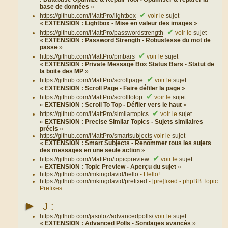
base de données
»
✔
https://github.com/iMattPro/lightbox
voir le
sujet
«
EXTENSION : Lightbox - Mise en valeur des images
»
✔
https://github.com/iMattPro/passwordstrength
voir le
sujet
«
EXTENSION : Password Strength - Robustesse du mot de
passe
»
✔
https://github.com/iMattPro/pmbars
voir le
sujet
«
EXTENSION : Private Message Box Status Bars - Statut de
la boite des MP
»
✔
https://github.com/iMattPro/scrollpage
voir le
sujet
«
EXTENSION : Scroll Page - Faire défiler la page
»
✔
https://github.com/iMattPro/scrolltotop
voir le
sujet
«
EXTENSION : Scroll To Top - Défiler vers le haut
»
✔
https://github.com/iMattPro/similartopics
voir le
sujet
«
EXTENSION : Precise Similar Topics - Sujets similaires
précis
»
https://github.com/iMattPro/smartsubjects
voir le
sujet
«
EXTENSION : Smart Subjects - Renommer tous les sujets
des messages en une seule action
»
✔
https://github.com/iMattPro/topicpreview
voir le
sujet
«
EXTENSION : Topic Preview - Aperçu du sujet
»
https://github.com/imkingdavid/hello
- Hello!
https://github.com/imkingdavid/prefixed
- [pre]fixed - phpBB Topic
Prefixes
►
J :
https://github.com/jasoloz/advancedpolls/
voir le
sujet
«
EXTENSION : Advanced Polls - Sondages avancés
»