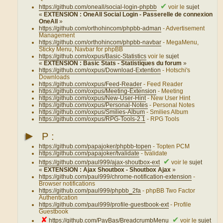
✔
https://github.com/oneall/social-login-phpbb
voir le
sujet
«
EXTENSION : OneAll Social Login - Passerelle de connexion
OneAll
»
https://github.com/orthohincom/phpbb-adman
- Advertisement
Management
https://github.com/orthohincom/phpbb-navbar
- MegaMenu,
Sticky Menu, Navbar for phpBB
https://github.com/oxpus/Basic-Statistics
voir le
sujet
«
EXTENSION : Basic Stats - Statistiques du forum
»
https://github.com/oxpus/Download-Extention
- Hotschi's
Downloads
https://github.com/oxpus/Feed-Reader
- Feed Reader
https://github.com/oxpus/Meeting-Extension
- Meeting
https://github.com/oxpus/New-User-Hint
- New User Hint
https://github.com/oxpus/Personal-Notes
- Personal Notes
https://github.com/oxpus/Smilies-Album
- Smilies Album
https://github.com/oxpus/RPG-Tools-2.1
- RPG Tools
►
P :
https://github.com/papajoker/phpbb-topen
- Topten PCM
https://github.com/papajoker/tvalidate
- tvalidate
✔
https://github.com/paul999/ajax-shoutbox-ext
voir le
sujet
«
EXTENSION : Ajax Shoutbox - Shoutbox Ajax
»
https://github.com/paul999/chrome-notification-extension
-
Browser notifications
https://github.com/paul999/phpbb_2fa
- phpBB Two Factor
Authentication
https://github.com/paul999/profile-guestbook-ext
- Profile
Guestbook
✘
✔
https://github.com/PayBas/BreadcrumbMenu
voir le
sujet