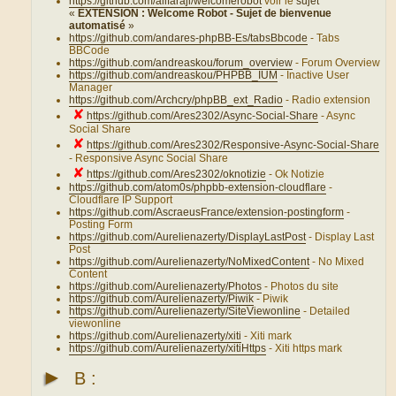
https://github.com/alifaraji/welcomerobot
voir le
sujet
«
EXTENSION : Welcome Robot - Sujet de bienvenue
automatisé
»
https://github.com/andares-phpBB-Es/tabsBbcode
- Tabs
BBCode
https://github.com/andreaskou/forum_overview
- Forum Overview
https://github.com/andreaskou/PHPBB_IUM
- Inactive User
Manager
https://github.com/Archcry/phpBB_ext_Radio
- Radio extension
✘
https://github.com/Ares2302/Async-Social-Share
- Async
Social Share
✘
https://github.com/Ares2302/Responsive-Async-Social-Share
- Responsive Async Social Share
✘
https://github.com/Ares2302/oknotizie
- Ok Notizie
https://github.com/atom0s/phpbb-extension-cloudflare
-
Cloudflare IP Support
https://github.com/AscraeusFrance/extension-postingform
-
Posting Form
https://github.com/Aurelienazerty/DisplayLastPost
- Display Last
Post
https://github.com/Aurelienazerty/NoMixedContent
- No Mixed
Content
https://github.com/Aurelienazerty/Photos
- Photos du site
https://github.com/Aurelienazerty/Piwik
- Piwik
https://github.com/Aurelienazerty/SiteViewonline
- Detailed
viewonline
https://github.com/Aurelienazerty/xiti
- Xiti mark
https://github.com/Aurelienazerty/xitiHttps
- Xiti https mark
►
B :