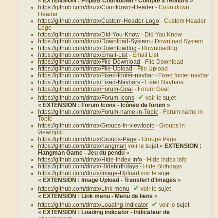
«
EXTENSION : PhpBB Countdown - Compte à rebours
»
https://github.com/dmzx/Countdown-Header
- Countdown
Header
https://github.com/dmzx/Custom-Header-Logo
- Custom Header
Logo
https://github.com/dmzx/Did-You-Know
- Did You Know
https://github.com/dmzx/Download-System
- Download System
https://github.com/dmzx/Downloadlog
- Downloadlog
https://github.com/dmzx/Email-List
- Email List
https://github.com/dmzx/File-Download
- File Download
https://github.com/dmzx/File-Upload
- File Upload
https://github.com/dmzx/Fixed-footer-navbar
- Fixed footer navbar
https://github.com/dmzx/Fixed-Navbars
- Fixed Navbars
https://github.com/dmzx/Forum-Goal
- Forum Goal
✔
https://github.com/dmzx/Forum-Icons
voir le
sujet
«
EXTENSION : Forum Icons - Icônes de forum
»
https://github.com/dmzx/Forum-name-in-Topic
- Forum name in
Topic
https://github.com/dmzx/Groups-in-viewtopic
- Groups in
viewtopic
https://github.com/dmzx/Groups-Page
- Groups Page
https://github.com/dmzx/hangman
voir le
sujet «
EXTENSION :
Hangman Game - Jeu du pendu
»
https://github.com/dmzx/Hide-Index-Info
- Hide Index Info
https://github.com/dmzx/Hidebirthdays
- Hide Birthdays
https://github.com/dmzx/Image-Upload
voir le
sujet
«
EXTENSION : Image Upload - Transfert d’images
»
✔
https://github.com/dmzx/Link-menu
voir le
sujet
«
EXTENSION : Link menu - Menu de liens
»
✔
https://github.com/dmzx/Loading-Indicator
voir le
sujet
«
EXTENSION : Loading indicator - Indicateur de