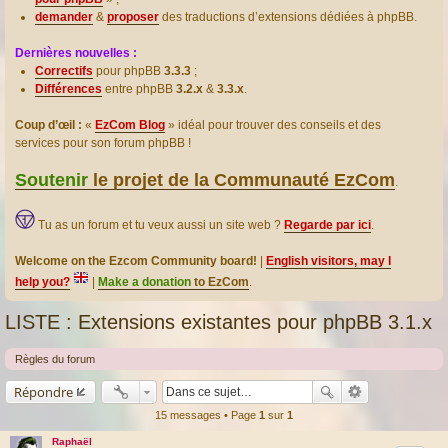
demander
&
proposer
des traductions d’extensions dédiées à phpBB.
Dernières nouvelles :
Correctifs
pour phpBB
3.3.3
;
Différences
entre phpBB
3.2.x
&
3.3.x
.
Coup d’œil :
«
EzCom Blog
» idéal pour trouver des conseils et des
services pour son forum phpBB !
Soutenir
le projet de la Communauté EzCom
.
Tu as un forum et tu veux aussi un site web ?
Regarde par ici
.
Welcome on the Ezcom Community board!
|
English visitors, may I
help you?
|
Make a donation
to EzCom
.
LISTE : Extensions existantes pour phpBB 3.1.x
Règles du forum
Répondre
15 messages • Page
1
sur
1
Raphaël