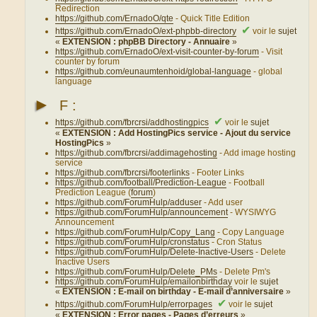
Redirection
https://github.com/ErnadoO/qte
- Quick Title Edition
✔
https://github.com/ErnadoO/ext-phpbb-directory
voir le
sujet
«
EXTENSION : phpBB Directory - Annuaire
»
https://github.com/ErnadoO/ext-visit-counter-by-forum
- Visit
counter by forum
https://github.com/eunaumtenhoid/global-language
- global
language
►
F :
✔
https://github.com/fbrcrsi/addhostingpics
voir le
sujet
«
EXTENSION : Add HostingPics service - Ajout du service
HostingPics
»
https://github.com/fbrcrsi/addimagehosting
- Add image hosting
service
https://github.com/fbrcrsi/footerlinks
- Footer Links
https://github.com/football/Prediction-League
- Football
Prediction League (
forum
)
https://github.com/ForumHulp/adduser
- Add user
https://github.com/ForumHulp/announcement
- WYSIWYG
Announcement
https://github.com/ForumHulp/Copy_Lang
- Copy Language
https://github.com/ForumHulp/cronstatus
- Cron Status
https://github.com/ForumHulp/Delete-Inactive-Users
- Delete
Inactive Users
https://github.com/ForumHulp/Delete_PMs
- Delete Pm's
https://github.com/ForumHulp/emailonbirthday
voir le
sujet
«
EXTENSION : E-mail on birthday - E-mail d’anniversaire
»
✔
https://github.com/ForumHulp/errorpages
voir le
sujet
«
EXTENSION : Error pages - Pages d’erreurs
»