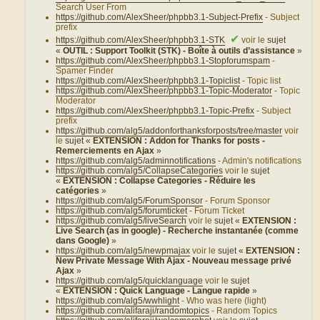
Search User From
https://github.com/AlexSheer/phpbb3.1-Subject-Prefix
- Subject
prefix
✔
https://github.com/AlexSheer/phpbb3.1-STK
voir le
sujet
«
OUTIL : Support Toolkit (STK) - Boîte à outils d’assistance
»
https://github.com/AlexSheer/phpbb3.1-Stopforumspam
-
Spamer Finder
https://github.com/AlexSheer/phpbb3.1-Topiclist
- Topic list
https://github.com/AlexSheer/phpbb3.1-Topic-Moderator
- Topic
Moderator
https://github.com/AlexSheer/phpbb3.1-Topic-Prefix
- Subject
prefix
https://github.com/alg5/addonforthanksforposts/tree/master
voir
le
sujet «
EXTENSION : Addon for Thanks for posts -
Remerciements en Ajax
»
https://github.com/alg5/adminnotifications
- Admin's notifications
https://github.com/alg5/CollapseCategories
voir le
sujet
«
EXTENSION : Collapse Categories - Réduire les
catégories
»
https://github.com/alg5/ForumSponsor
- Forum Sponsor
https://github.com/alg5/forumticket
- Forum Ticket
https://github.com/alg5/liveSearch
voir le
sujet «
EXTENSION :
Live Search (as in google) - Recherche instantanée (comme
dans Google)
»
https://github.com/alg5/newpmajax
voir le
sujet «
EXTENSION :
New Private Message With Ajax - Nouveau message privé
Ajax
»
https://github.com/alg5/quicklanguage
voir le
sujet
«
EXTENSION : Quick Language - Langue rapide
»
https://github.com/alg5/wwhlight
- Who was here (light)
https://github.com/alifaraji/randomtopics
- Random Topics