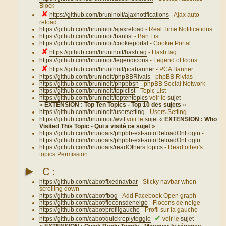
Block
✘
https://github.com/bruninoit/ajaxnotifications
- Ajax auto-
reload
https://github.com/bruninoit/ajaxreload
- Real Time Notifications
https://github.com/bruninoit/banlist
- Ban List
https://github.com/bruninoit/cookieportal
- Cookie Portal
✘
https://github.com/bruninoit/hashtag
- HashTag
https://github.com/bruninoit/legendicons
- Legend of Icons
✘
https://github.com/bruninoit/pcabanner
- PCA Banner
https://github.com/bruninoit/phpBBRivals
- phpBB Rivlas
https://github.com/bruninoit/phpbbsn
- phpBB Social Network
https://github.com/bruninoit/topiclist
- Topic List
https://github.com/bruninoit/toptentopics
voir le
sujet
«
EXTENSION : Top Ten Topics - Top 10 des sujets
»
https://github.com/bruninoit/usersetting
- Users Setting
https://github.com/bruninoit/wvtt
voir le
sujet «
EXTENSION : Who
Visited This Topic - Qui a visité ce sujet
»
https://github.com/brunoais/phpbb-ext-autoReloadOnLogin
-
https://github.com/brunoais/phpbb-ext-autoReloadOnLogin
https://github.com/brunoais/readOthersTopics
- Read other's
topics Permission
►
C :
https://github.com/cabot/fixednavbar
- Sticky navbar when
scrolling down
https://github.com/cabot/fbog
- Add Facebook Open graph
https://github.com/cabot/floconsdeneige
- Flocons de neige
https://github.com/cabot/profilgauche
- Profil sur la gauche
✔
https://github.com/cabot/quickreplytoggle
voir le
sujet