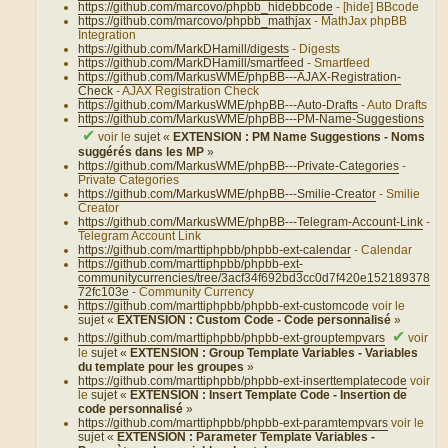
https://github.com/marcovo/phpbb_hidebbcode
- [hide] BBcode
https://github.com/marcovo/phpbb_mathjax
- MathJax phpBB
Integration
https://github.com/MarkDHamill/digests
- Digests
https://github.com/MarkDHamill/smartfeed
- Smartfeed
https://github.com/MarkusWME/phpBB---AJAX-Registration-
Check
- AJAX Registration Check
https://github.com/MarkusWME/phpBB---Auto-Drafts
- Auto Drafts
https://github.com/MarkusWME/phpBB---PM-Name-Suggestions
✔
voir le
sujet «
EXTENSION : PM Name Suggestions - Noms
suggérés dans les MP
»
https://github.com/MarkusWME/phpBB---Private-Categories
-
Private Categories
https://github.com/MarkusWME/phpBB---Smilie-Creator
- Smilie
Creator
https://github.com/MarkusWME/phpBB---Telegram-Account-Link
-
Telegram Account Link
https://github.com/marttiphpbb/phpbb-ext-calendar
- Calendar
https://github.com/marttiphpbb/phpbb-ext-
communitycurrencies/tree/3acf34f692bd3cc0d7f420e152189378
72fc103e
- Community Currency
https://github.com/marttiphpbb/phpbb-ext-customcode
voir le
sujet «
EXTENSION : Custom Code - Code personnalisé
»
✔
https://github.com/marttiphpbb/phpbb-ext-grouptempvars
voir
le
sujet «
EXTENSION : Group Template Variables - Variables
du template pour les groupes
»
https://github.com/marttiphpbb/phpbb-ext-inserttemplatecode
voir
le
sujet «
EXTENSION : Insert Template Code - Insertion de
code personnalisé
»
https://github.com/marttiphpbb/phpbb-ext-paramtempvars
voir le
sujet «
EXTENSION : Parameter Template Variables -