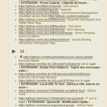
«
EXTENSION : Forum Legend - Légende du forum
»
https://github.com/ltdp/colorpostit
- color post it
https://github.com/ltdp/legende
- legende
https://github.com/LotusJeff/ads
- Advertisement Management
(modified version from
https://github.com/bb3mobi/ads
)
https://github.com/LotusJeff/dynamic
- Dyanmic Opengraph and
Twitter Meta Tags
https://github.com/LotusJeff/fancybox
- Fancybox
https://github.com/LotusJeff/sitemap
- SEO Sitemap
https://github.com/LotusJeff/showtemplate
- Show Template
Event Locations
https://github.com/LotusJeff/socialshare
- Social Sharing
w/Dyanmic Opengraph Tags
►
M :
✘
https://github.com/MGaetan89/eurocoin-mania-phpbb
-
Eurocoin Mania
https://github.com/Mar-tin-G/EmptyPostSubjects
voir le
sujet
«
EXTENSION : Empty Post Subjects - Sujets des messages
vides
»
https://github.com/Mar-tin-G/ExternalLinkInNewWindow
-
External Link In New Window
https://github.com/Mar-tin-G/LocalUrlToText
voir le
sujet
«
EXTENSION : Local URL To Text - Adresse URL interne en
texte
»
https://github.com/marc1706/phpbb-ext-github-feed
- Github
Feed
✔
https://github.com/marc1706/phpbb3-ext-quickedit
voir le
sujet «
EXTENSION : Quickedit - Modification rapide
»
https://github.com/marcovo/guestLanguage
- Github Feed