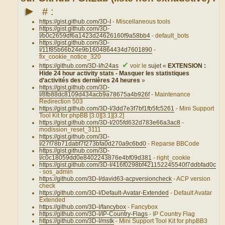
►
# :
https://gist.github.com/3D-I
- Miscellaneous tools
https://gist.github.com/3D-
I/b0c2659df6a1423d24626160f9a58bb4
- default_bots
https://gist.github.com/3D-
I/11f85b66b24e9b1604864434d7601890
-
fix_cookie_notice_320
✔
https://github.com/3D-I/h24as
voir le
sujet «
EXTENSION :
Hide 24 hour activity stats - Masquer les statistiques
d’activités des dernières 24 heures
»
https://gist.github.com/3D-
I/8fb88dc8109d434acb9a78675a4b926f
- Maintenance
Redirection 503
https://gist.github.com/3D-I/3dd7e3f7bf1fb5fc5261
- Mini Support
Tool Kit for phpBB [3.0][3.1][3.2]
https://gist.github.com/3D-I/205fd632d783e66a3ac8
-
modission_reset_3111
https://gist.github.com/3D-
I/27f78b71dabf7f273bfa0d270a9c6bd0
- Reparse BBCode
https://gist.github.com/3D-
I/c0c18059dd0e8402243876e4bf09d381
- right_cookie
https://gist.github.com/3D-I/416f0298bf421152245540f7ddbfad0c
- sos_admin
https://github.com/3D-I/david63-acpversioncheck
- ACP version
check
https://github.com/3D-I/Default-Avatar-Extended
- Default Avatar
Extended
https://github.com/3D-I/fancybox
- Fancybox
https://github.com/3D-I/IP-Country-Flags
- IP Country Flag
https://github.com/3D-I/mstk
- Mini Support Tool Kit for phpBB3