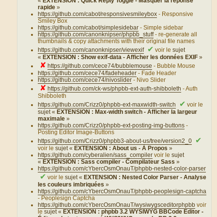
«
EXTENSION : Quick Reply Toggle - Masquer la réponse
rapide
»
https://github.com/cabot/responsivesmileybox
- Responsive
Smiley Box
https://github.com/cabot/simplesidebar
- Simple sidebar
https://github.com/canonknipser/phpbb_stuff
- re-generate all
thumbnails & copy attachments with their original file names
✔
https://github.com/canonknipser/viewexif
voir le
sujet
«
EXTENSION : Show exif-data - Afficher les données EXIF
»
✘
https://github.com/cece74/bubblemouse
- Bubble Mouse
https://github.com/cece74/fadeheader
- Fade Header
https://github.com/cece74/nivoslider
- Nivo Slider
✘
https://github.com/ck-ws/phpbb-ext-auth-shibboleth
- Auth
Shibboleth
✔
https://github.com/Crizz0/phpbb-ext-maxwidth-switch
voir le
sujet «
EXTENSION : Max-width switch - Afficher la largeur
maximale
»
https://github.com/Crizz0/phpbb-ext-posting-img-buttons
-
Posting Editor Image-Buttons
✔
https://github.com/Crizz0/phpbb3-about-us/tree/version2_0
voir le
sujet «
EXTENSION : About us - À Propos
»
https://github.com/cyberalien/sass_compiler
voir le
sujet
«
EXTENSION : Sass compiler - Compilateur Sass
»
https://github.com/cYbercOsmOnauT/phpbb-nested-color-parser
✔
voir le
sujet «
EXTENSION : Nested Color Parser - Analyse
les couleurs imbriquées
»
https://github.com/cYbercOsmOnauT/phpbb-peoplesign-captcha
- Peoplesign Captcha
https://github.com/cYbercOsmOnauT/wysiwygsceditorphpbb
voir
le
sujet «
EXTENSION : phpbb 3.2 WYSIWYG BBCode Editor -