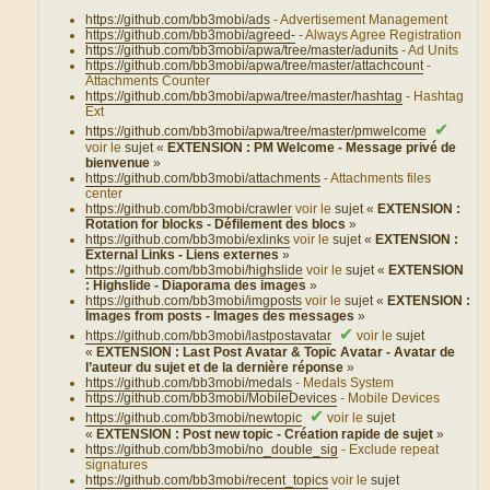
https://github.com/bb3mobi/ads
- Advertisement Management
https://github.com/bb3mobi/agreed-
- Always Agree Registration
https://github.com/bb3mobi/apwa/tree/master/adunits
- Ad Units
https://github.com/bb3mobi/apwa/tree/master/attachcount
-
Attachments Counter
https://github.com/bb3mobi/apwa/tree/master/hashtag
- Hashtag
Ext
✔
https://github.com/bb3mobi/apwa/tree/master/pmwelcome
voir le
sujet «
EXTENSION : PM Welcome - Message privé de
bienvenue
»
https://github.com/bb3mobi/attachments
- Attachments files
center
https://github.com/bb3mobi/crawler
voir le
sujet «
EXTENSION :
Rotation for blocks - Défilement des blocs
»
https://github.com/bb3mobi/exlinks
voir le
sujet «
EXTENSION :
External Links - Liens externes
»
https://github.com/bb3mobi/highslide
voir le
sujet «
EXTENSION
: Highslide - Diaporama des images
»
https://github.com/bb3mobi/imgposts
voir le
sujet «
EXTENSION :
Images from posts - Images des messages
»
✔
https://github.com/bb3mobi/lastpostavatar
voir le
sujet
«
EXTENSION : Last Post Avatar & Topic Avatar - Avatar de
l’auteur du sujet et de la dernière réponse
»
https://github.com/bb3mobi/medals
- Medals System
https://github.com/bb3mobi/MobileDevices
- Mobile Devices
✔
https://github.com/bb3mobi/newtopic
voir le
sujet
«
EXTENSION : Post new topic - Création rapide de sujet
»
https://github.com/bb3mobi/no_double_sig
- Exclude repeat
signatures
https://github.com/bb3mobi/recent_topics
voir le
sujet