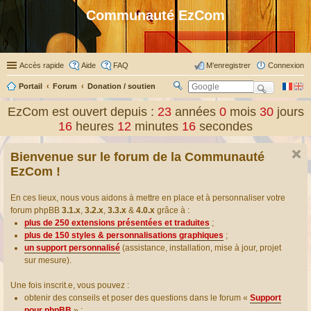
Communauté EzCom
Accès rapide
Aide
FAQ
M’enregistrer
Connexion
Portail
Forum
Donation / soutien
R
ec
EzCom est ouvert depuis :
23
années
0
mois
30
jours
her
16
heures
12
minutes
16
secondes
ch
er
Bienvenue sur le forum de la Communauté
EzCom !
En ces lieux, nous vous aidons à mettre en place et à personnaliser votre
forum phpBB
3.1.x
,
3.2.x
,
3.3.x
&
4.0.x
grâce à :
plus de 250 extensions présentées et traduites
;
plus de 150 styles & personnalisations graphiques
;
un support personnalisé
(assistance, installation, mise à jour, projet
sur mesure).
Une fois inscrit.e, vous pouvez :
obtenir des conseils et poser des questions dans le forum «
Support
pour phpBB
» ;