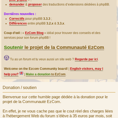
demander
&
proposer
des traductions d’extensions dédiées à phpBB.
Dernières nouvelles :
Correctifs
pour phpBB
3.3.3
;
Différences
entre phpBB
3.2.x
&
3.3.x
.
Coup d’œil :
«
EzCom Blog
» idéal pour trouver des conseils et des
services pour son forum phpBB !
Soutenir
le projet de la Communauté EzCom
.
Tu as un forum et tu veux aussi un site web ?
Regarde par ici
.
Welcome on the Ezcom Community board!
|
English visitors, may I
help you?
|
Make a donation
to EzCom
.
Donation / soutien
Bienvenue sur cette humble page dédiée à la donation pour le
projet de la Communauté EzCom.
En effet, je ne vous cache pas que le cout réel des charges liées
à l’hébergement Web du forum s’élève à 35 euros par mois, soit