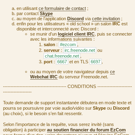
en utilisant
ce formulaire de contact
;
par contact
Skype
au moyen de l’application
Discord
via
cette invitation
;
enfin pour les utilisateurs « old school » un salon
IRC
est
disponible et interconnecté avec Discord :
se munir d’un
logiciel client IRC
, puis se connecter
avec les informations suivantes :
salon
:
#ezcom
,
serveur
:
irc.freenode.net
ou
chat.freenode.net
,
port
:
6667
et en TLS
6697
,
ou au moyen de votre navigateur depuis
ce
Webchat IRC
du serveur Freenode.net.
------------------------------------------ CONDITIONS -----------------------
-------------------
Toute demande de support instantanée débutera en mode texte et
pourra se poursuivre par voie audio/vidéo sur
Skype
ou
Discord
(au choix), si le besoin s’en fait ressentir.
Selon l’importance de la requête, vous serez invité (sans
obligation) à participer
au soutien financier du forum EzCom