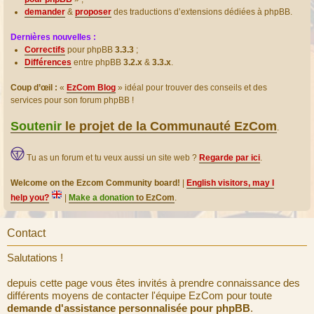
demander
&
proposer
des traductions d’extensions dédiées à phpBB.
Dernières nouvelles :
Correctifs
pour phpBB
3.3.3
;
Différences
entre phpBB
3.2.x
&
3.3.x
.
Coup d’œil :
«
EzCom Blog
» idéal pour trouver des conseils et des
services pour son forum phpBB !
Soutenir
le projet de la Communauté EzCom
.
Tu as un forum et tu veux aussi un site web ?
Regarde par ici
.
Welcome on the Ezcom Community board!
|
English visitors, may I
help you?
|
Make a donation
to EzCom
.
Contact
Salutations !
depuis cette page vous êtes invités à prendre connaissance des
différents moyens de contacter l'équipe EzCom pour toute
demande d'assistance personnalisée pour phpBB
.