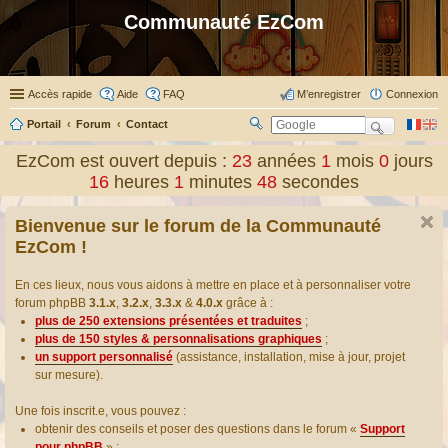
Communauté EzCom
Accès rapide
Aide
FAQ
M’enregistrer
Connexion
Portail
Forum
Contact
R
ec
EzCom est ouvert depuis :
23
années
1
mois
0
jours
her
16
heures
1
minutes
48
secondes
ch
er
Bienvenue sur le forum de la Communauté
EzCom !
En ces lieux, nous vous aidons à mettre en place et à personnaliser votre
forum phpBB
3.1.x
,
3.2.x
,
3.3.x
&
4.0.x
grâce à :
plus de 250 extensions présentées et traduites
;
plus de 150 styles & personnalisations graphiques
;
un support personnalisé
(assistance, installation, mise à jour, projet
sur mesure).
Une fois inscrit.e, vous pouvez :
obtenir des conseils et poser des questions dans le forum «
Support
pour phpBB
» ;