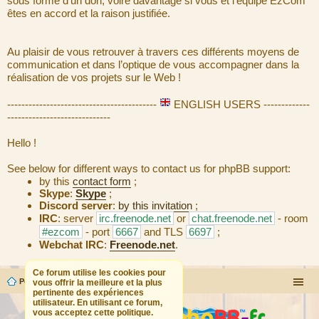
sous forme d’un don, voire davantage si vous et l’équipe EzCom
êtes en accord et la raison justifiée.
Au plaisir de vous retrouver à travers ces différents moyens de
communication et dans l’optique de vous accompagner dans la
réalisation de vos projets sur le Web !
------------------------------------------
ENGLISH USERS -------------
-----------------------------
Hello !
See below for different ways to contact us for phpBB support:
by this
contact form
;
Skype
:
Skype
;
Discord server
:
by this invitation
;
IRC
: server
irc.freenode.net
or
chat.freenode.net
- room
#ezcom
- port
6667
and TLS
6697
;
Webchat IRC
:
Freenode.net
.
Ce forum utilise les cookies pour
Portail
Forum
vous offrir la meilleure et la plus
pertinente des expériences
utilisateur. En utilisant ce forum,
vous acceptez cette politique.