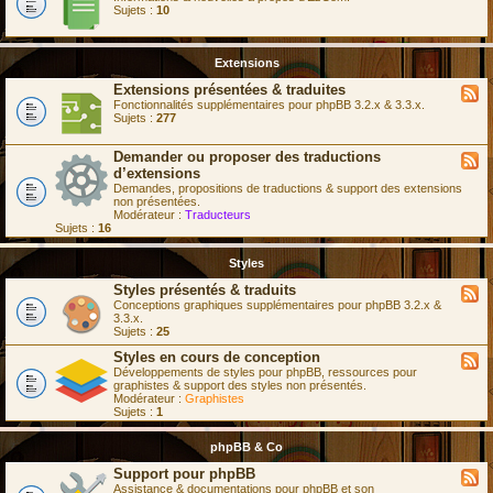
Sujets :
10
Extensions
Extensions présentées & traduites
Fonctionnalités supplémentaires pour phpBB 3.2.x & 3.3.x.
Sujets :
277
Demander ou proposer des traductions
d’extensions
Demandes, propositions de traductions & support des extensions
non présentées.
Modérateur :
Traducteurs
Sujets :
16
Styles
Styles présentés & traduits
Conceptions graphiques supplémentaires pour phpBB 3.2.x &
3.3.x.
Sujets :
25
Styles en cours de conception
Développements de styles pour phpBB, ressources pour
graphistes & support des styles non présentés.
Modérateur :
Graphistes
Sujets :
1
phpBB & Co
Support pour phpBB
Assistance & documentations pour phpBB et son