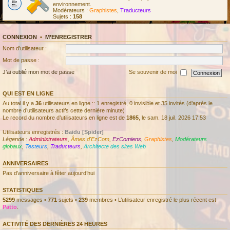
environnement.
Modérateurs :
Graphistes
,
Traducteurs
Sujets :
158
CONNEXION
•
M’ENREGISTRER
Nom d’utilisateur :
Mot de passe :
J’ai oublié mon mot de passe
Se souvenir de moi
QUI EST EN LIGNE
Au total il y a
36
utilisateurs en ligne :: 1 enregistré, 0 invisible et 35 invités (d’après le
nombre d’utilisateurs actifs cette dernière minute)
Le record du nombre d’utilisateurs en ligne est de
1865
, le sam. 18 juil. 2026 17:53
Utilisateurs enregistrés :
Baidu [Spider]
Légende :
Administrateurs
,
Âmes d'EzCom
,
EzComiens
,
Graphistes
,
Modérateurs
globaux
,
Testeurs
,
Traducteurs
,
Architecte des sites Web
ANNIVERSAIRES
Pas d’anniversaire à fêter aujourd’hui
STATISTIQUES
5299
messages •
771
sujets •
239
membres • L’utilisateur enregistré le plus récent est
Patto
.
ACTIVITÉ DES DERNIÈRES 24 HEURES