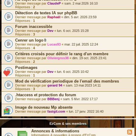
Dernier message par
ClaudeP
«
sam. 2 mai 2026 16:10
Réponses :
2
Détection de textes IA sur phpBB
Dernier message par
Raphaël
«
dim. 5 avr. 2026 23:59
Réponses :
1
Forum inaccessible
Dernier message par
Dev
«
lun. 6 oct. 2025 15:28
Réponses :
3
Cenrer un logo
F
Dernier message par
Lucas93
«
mar. 22 juil. 2025 12:24
i
Réponses :
4
c
Critères croisés pour définir le rang d'un membre
h
Dernier message par
i
Oliviergros38
«
dim. 19 oct. 2025 23:41
Réponses :
2
e
r
Postimages
(
Dernier message par
Dev
«
lun. 6 oct. 2025 10:42
s
Réponses :
1
)
j
Mod de vérification periodique de l'email des membres
o
Dernier message par
gerard 94
«
sam. 13 mai 2023 14:11
i
Réponses :
3
n
.htaccess et protection du forum
t
(
Dernier message par
BBBenj
«
sam. 5 févr. 2022 17:17
s
)
Image de nouveau Mp absente
Dernier message par
fastgil.com
«
lun. 17 janv. 2022 16:40
EzCom & ses membres
Annonces & informations
Informations & nouvelles à propos d’EzCom.