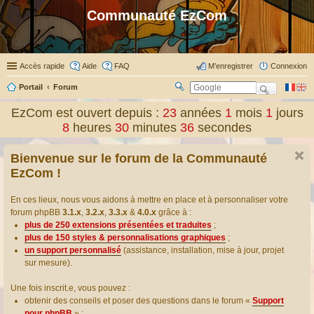
Communauté EzCom
Accès rapide
Aide
FAQ
M’enregistrer
Connexion
Portail
Forum
R
ec
EzCom est ouvert depuis :
23
années
1
mois
1
jours
her
8
heures
30
minutes
37
secondes
ch
er
Bienvenue sur le forum de la Communauté
EzCom !
En ces lieux, nous vous aidons à mettre en place et à personnaliser votre
forum phpBB
3.1.x
,
3.2.x
,
3.3.x
&
4.0.x
grâce à :
plus de 250 extensions présentées et traduites
;
plus de 150 styles & personnalisations graphiques
;
un support personnalisé
(assistance, installation, mise à jour, projet
sur mesure).
Une fois inscrit.e, vous pouvez :
obtenir des conseils et poser des questions dans le forum «
Support
pour phpBB
» ;