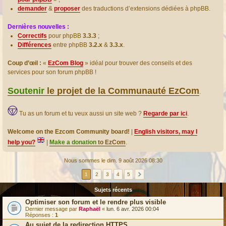
demander
&
proposer
des traductions d’extensions dédiées à phpBB.
Dernières nouvelles :
Correctifs
pour phpBB
3.3.3
;
Différences
entre phpBB
3.2.x
&
3.3.x
.
Coup d’œil :
«
EzCom Blog
» idéal pour trouver des conseils et des
services pour son forum phpBB !
Soutenir
le projet de la Communauté EzCom
.
Tu as un forum et tu veux aussi un site web ?
Regarde par ici
.
Welcome on the Ezcom Community board!
|
English visitors, may I
help you?
|
Make a donation
to EzCom
.
Nous sommes le dim. 9 août 2026 08:30
1
2
3
4
5
Sujets récents
Optimiser son forum et le rendre plus visible
Dernier message par
Raphaël
«
lun. 6 avr. 2026 00:04
Réponses :
1
Au sujet de la redirection HTTPS