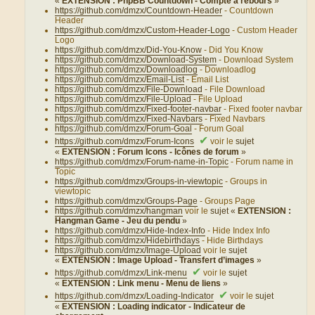
«
EXTENSION : PhpBB Countdown - Compte à rebours
»
https://github.com/dmzx/Countdown-Header
- Countdown
Header
https://github.com/dmzx/Custom-Header-Logo
- Custom Header
Logo
https://github.com/dmzx/Did-You-Know
- Did You Know
https://github.com/dmzx/Download-System
- Download System
https://github.com/dmzx/Downloadlog
- Downloadlog
https://github.com/dmzx/Email-List
- Email List
https://github.com/dmzx/File-Download
- File Download
https://github.com/dmzx/File-Upload
- File Upload
https://github.com/dmzx/Fixed-footer-navbar
- Fixed footer navbar
https://github.com/dmzx/Fixed-Navbars
- Fixed Navbars
https://github.com/dmzx/Forum-Goal
- Forum Goal
✔
https://github.com/dmzx/Forum-Icons
voir le
sujet
«
EXTENSION : Forum Icons - Icônes de forum
»
https://github.com/dmzx/Forum-name-in-Topic
- Forum name in
Topic
https://github.com/dmzx/Groups-in-viewtopic
- Groups in
viewtopic
https://github.com/dmzx/Groups-Page
- Groups Page
https://github.com/dmzx/hangman
voir le
sujet «
EXTENSION :
Hangman Game - Jeu du pendu
»
https://github.com/dmzx/Hide-Index-Info
- Hide Index Info
https://github.com/dmzx/Hidebirthdays
- Hide Birthdays
https://github.com/dmzx/Image-Upload
voir le
sujet
«
EXTENSION : Image Upload - Transfert d’images
»
✔
https://github.com/dmzx/Link-menu
voir le
sujet
«
EXTENSION : Link menu - Menu de liens
»
✔
https://github.com/dmzx/Loading-Indicator
voir le
sujet
«
EXTENSION : Loading indicator - Indicateur de