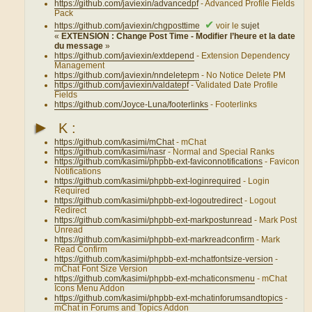
https://github.com/javiexin/advancedpf
- Advanced Profile Fields
Pack
✔
https://github.com/javiexin/chgposttime
voir le
sujet
«
EXTENSION : Change Post Time - Modifier l’heure et la date
du message
»
https://github.com/javiexin/extdepend
- Extension Dependency
Management
https://github.com/javiexin/nndeletepm
- No Notice Delete PM
https://github.com/javiexin/valdatepf
- Validated Date Profile
Fields
https://github.com/Joyce-Luna/footerlinks
- Footerlinks
►
K :
https://github.com/kasimi/mChat
- mChat
https://github.com/kasimi/nasr
- Normal and Special Ranks
https://github.com/kasimi/phpbb-ext-faviconnotifications
- Favicon
Notifications
https://github.com/kasimi/phpbb-ext-loginrequired
- Login
Required
https://github.com/kasimi/phpbb-ext-logoutredirect
- Logout
Redirect
https://github.com/kasimi/phpbb-ext-markpostunread
- Mark Post
Unread
https://github.com/kasimi/phpbb-ext-markreadconfirm
- Mark
Read Confirm
https://github.com/kasimi/phpbb-ext-mchatfontsize-version
-
mChat Font Size Version
https://github.com/kasimi/phpbb-ext-mchaticonsmenu
- mChat
Icons Menu Addon
https://github.com/kasimi/phpbb-ext-mchatinforumsandtopics
-
mChat in Forums and Topics Addon