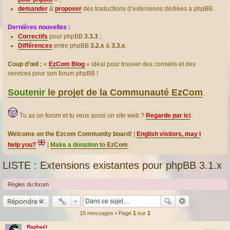
demander
&
proposer
des traductions d’extensions dédiées à phpBB.
Dernières nouvelles :
Correctifs
pour phpBB
3.3.3
;
Différences
entre phpBB
3.2.x
&
3.3.x
.
Coup d’œil :
«
EzCom Blog
» idéal pour trouver des conseils et des
services pour son forum phpBB !
Soutenir
le projet de la Communauté EzCom
.
Tu as un forum et tu veux aussi un site web ?
Regarde par ici
.
Welcome on the Ezcom Community board!
|
English visitors, may I
help you?
|
Make a donation
to EzCom
.
LISTE : Extensions existantes pour phpBB 3.1.x
Règles du forum
Répondre
15 messages • Page
1
sur
1
Raphaël