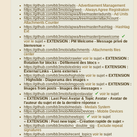
https://github.com/bb3mobi/ads
- Advertisement Management
https://github.com/bb3mobi/agreed-
- Always Agree Registration
https://github.com/bb3mobi/apwa/tree/master/adunits
- Ad Units
https://github.com/bb3mobi/apwa/tree/master/attachcount
-
Attachments Counter
https://github.com/bb3mobi/apwa/tree/master/hashtag
- Hashtag
Ext
✔
https://github.com/bb3mobi/apwa/tree/master/pmwelcome
voir le
sujet «
EXTENSION : PM Welcome - Message privé de
bienvenue
»
https://github.com/bb3mobi/attachments
- Attachments files
center
https://github.com/bb3mobi/crawler
voir le
sujet «
EXTENSION :
Rotation for blocks - Défilement des blocs
»
https://github.com/bb3mobi/exlinks
voir le
sujet «
EXTENSION :
External Links - Liens externes
»
https://github.com/bb3mobi/highslide
voir le
sujet «
EXTENSION
: Highslide - Diaporama des images
»
https://github.com/bb3mobi/imgposts
voir le
sujet «
EXTENSION :
Images from posts - Images des messages
»
✔
https://github.com/bb3mobi/lastpostavatar
voir le
sujet
«
EXTENSION : Last Post Avatar & Topic Avatar - Avatar de
l’auteur du sujet et de la dernière réponse
»
https://github.com/bb3mobi/medals
- Medals System
https://github.com/bb3mobi/MobileDevices
- Mobile Devices
✔
https://github.com/bb3mobi/newtopic
voir le
sujet
«
EXTENSION : Post new topic - Création rapide de sujet
»
https://github.com/bb3mobi/no_double_sig
- Exclude repeat
signatures
https://github.com/bb3mobi/recent_topics
voir le
sujet