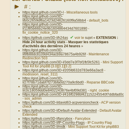
►
# :
https://gist.github.com/3D-I
- Miscellaneous tools
https://gist.github.com/3D-
I/b0c2659df6a1423d24626160f9a58bb4
- default_bots
https://gist.github.com/3D-
I/11f85b66b24e9b1604864434d7601890
-
fix_cookie_notice_320
✔
https://github.com/3D-I/h24as
voir le
sujet «
EXTENSION :
Hide 24 hour activity stats - Masquer les statistiques
d’activités des dernières 24 heures
»
https://gist.github.com/3D-
I/8fb88dc8109d434acb9a78675a4b926f
- Maintenance
Redirection 503
https://gist.github.com/3D-I/3dd7e3f7bf1fb5fc5261
- Mini Support
Tool Kit for phpBB [3.0][3.1][3.2]
https://gist.github.com/3D-I/205fd632d783e66a3ac8
-
modission_reset_3111
https://gist.github.com/3D-
I/27f78b71dabf7f273bfa0d270a9c6bd0
- Reparse BBCode
https://gist.github.com/3D-
I/c0c18059dd0e8402243876e4bf09d381
- right_cookie
https://gist.github.com/3D-I/416f0298bf421152245540f7ddbfad0c
- sos_admin
https://github.com/3D-I/david63-acpversioncheck
- ACP version
check
https://github.com/3D-I/Default-Avatar-Extended
- Default Avatar
Extended
https://github.com/3D-I/fancybox
- Fancybox
https://github.com/3D-I/IP-Country-Flags
- IP Country Flag
https://github.com/3D-I/mstk
- Mini Support Tool Kit for phpBB3