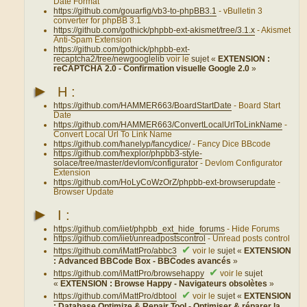
Date Format
https://github.com/gouarfig/vb3-to-phpBB3.1
- vBulletin 3
converter for phpBB 3.1
https://github.com/gothick/phpbb-ext-akismet/tree/3.1.x
- Akismet
Anti-Spam Extension
https://github.com/gothick/phpbb-ext-
recaptcha2/tree/newgooglelib
voir le
sujet «
EXTENSION :
reCAPTCHA 2.0 - Confirmation visuelle Google 2.0
»
►
H :
https://github.com/HAMMER663/BoardStartDate
- Board Start
Date
https://github.com/HAMMER663/ConvertLocalUrlToLinkName
-
Convert Local Url To Link Name
https://github.com/hanelyp/fancydice/
- Fancy Dice BBcode
https://github.com/hexplor/phpbb3-style-
solace/tree/master/devlom/configurator
- Devlom Configurator
Extension
https://github.com/HoLyCoWzOrZ/phpbb-ext-browserupdate
-
Browser Update
►
I :
https://github.com/iiet/phpbb_ext_hide_forums
- Hide Forums
https://github.com/iiet/unreadpostscontrol
- Unread posts control
✔
https://github.com/iMattPro/abbc3
voir le
sujet «
EXTENSION
: Advanced BBCode Box - BBCodes avancés
»
✔
https://github.com/iMattPro/browsehappy
voir le
sujet
«
EXTENSION : Browse Happy - Navigateurs obsolètes
»
✔
https://github.com/iMattPro/dbtool
voir le
sujet «
EXTENSION
: Database Optimize & Repair Tool - Optimiser & réparer la