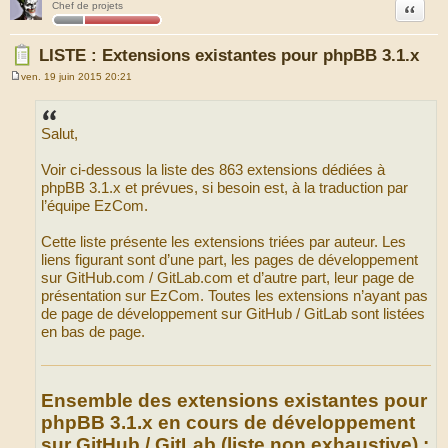
Citation
Chef de projets
LISTE : Extensions existantes pour phpBB 3.1.x
ven. 19 juin 2015 20:21
M
e
s
s
Salut,
a
g
e
Voir ci-dessous la liste des 863 extensions dédiées à
phpBB 3.1.x et prévues, si besoin est, à la traduction par
l’équipe EzCom.
Cette liste présente les extensions triées par auteur. Les
liens figurant sont d’une part, les pages de développement
sur GitHub.com / GitLab.com et d’autre part, leur page de
présentation sur EzCom. Toutes les extensions n’ayant pas
de page de développement sur GitHub / GitLab sont listées
en bas de page.
Ensemble des extensions existantes pour
phpBB 3.1.x en cours de développement
sur GitHub / GitLab (liste non exhaustive) :