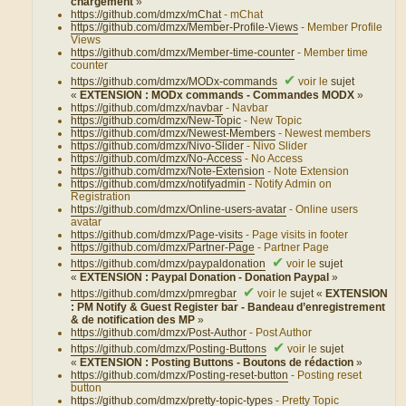
chargement
»
https://github.com/dmzx/mChat
- mChat
https://github.com/dmzx/Member-Profile-Views
- Member Profile
Views
https://github.com/dmzx/Member-time-counter
- Member time
counter
✔
https://github.com/dmzx/MODx-commands
voir le
sujet
«
EXTENSION : MODx commands - Commandes MODX
»
https://github.com/dmzx/navbar
- Navbar
https://github.com/dmzx/New-Topic
- New Topic
https://github.com/dmzx/Newest-Members
- Newest members
https://github.com/dmzx/Nivo-Slider
- Nivo Slider
https://github.com/dmzx/No-Access
- No Access
https://github.com/dmzx/Note-Extension
- Note Extension
https://github.com/dmzx/notifyadmin
- Notify Admin on
Registration
https://github.com/dmzx/Online-users-avatar
- Online users
avatar
https://github.com/dmzx/Page-visits
- Page visits in footer
https://github.com/dmzx/Partner-Page
- Partner Page
✔
https://github.com/dmzx/paypaldonation
voir le
sujet
«
EXTENSION : Paypal Donation - Donation Paypal
»
✔
https://github.com/dmzx/pmregbar
voir le
sujet «
EXTENSION
: PM Notify & Guest Register bar - Bandeau d’enregistrement
& de notification des MP
»
https://github.com/dmzx/Post-Author
- Post Author
✔
https://github.com/dmzx/Posting-Buttons
voir le
sujet
«
EXTENSION : Posting Buttons - Boutons de rédaction
»
https://github.com/dmzx/Posting-reset-button
- Posting reset
button
https://github.com/dmzx/pretty-topic-types
- Pretty Topic