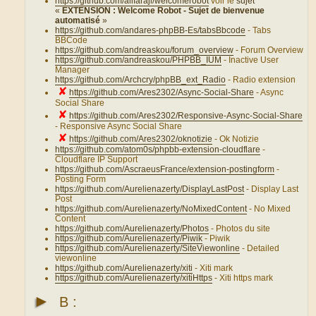
https://github.com/alifaraji/welcomerobot
voir le
sujet
«
EXTENSION : Welcome Robot - Sujet de bienvenue
automatisé
»
https://github.com/andares-phpBB-Es/tabsBbcode
- Tabs
BBCode
https://github.com/andreaskou/forum_overview
- Forum Overview
https://github.com/andreaskou/PHPBB_IUM
- Inactive User
Manager
https://github.com/Archcry/phpBB_ext_Radio
- Radio extension
✘
https://github.com/Ares2302/Async-Social-Share
- Async
Social Share
✘
https://github.com/Ares2302/Responsive-Async-Social-Share
- Responsive Async Social Share
✘
https://github.com/Ares2302/oknotizie
- Ok Notizie
https://github.com/atom0s/phpbb-extension-cloudflare
-
Cloudflare IP Support
https://github.com/AscraeusFrance/extension-postingform
-
Posting Form
https://github.com/Aurelienazerty/DisplayLastPost
- Display Last
Post
https://github.com/Aurelienazerty/NoMixedContent
- No Mixed
Content
https://github.com/Aurelienazerty/Photos
- Photos du site
https://github.com/Aurelienazerty/Piwik
- Piwik
https://github.com/Aurelienazerty/SiteViewonline
- Detailed
viewonline
https://github.com/Aurelienazerty/xiti
- Xiti mark
https://github.com/Aurelienazerty/xitiHttps
- Xiti https mark
►
B :