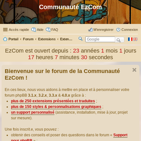
Communauté EzCom
Accès rapide
Aide
FAQ
M’enregistrer
Connexion
Portail
Forum
Extensions
Extensions présentées & traduites
R
ec
EzCom est ouvert depuis :
23
années
1
mois
1
jours
her
17
heures
7
minutes
31
secondes
ch
er
Bienvenue sur le forum de la Communauté
EzCom !
En ces lieux, nous vous aidons à mettre en place et à personnaliser votre
forum phpBB
3.1.x
,
3.2.x
,
3.3.x
&
4.0.x
grâce à :
plus de 250 extensions présentées et traduites
;
plus de 150 styles & personnalisations graphiques
;
un support personnalisé
(assistance, installation, mise à jour, projet
sur mesure).
Une fois inscrit.e, vous pouvez :
obtenir des conseils et poser des questions dans le forum «
Support
pour phpBB
» ;