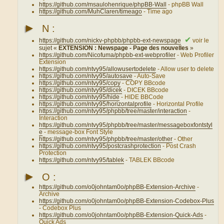
https://github.com/msaulohenrique/phpBB-Wall
- phpBB Wall
https://github.com/MuhClaren/timeago
- Time ago
►
N :
✔
https://github.com/nickv-phpbb/phpbb-ext-newspage
voir le
sujet «
EXTENSION : Newspage - Page des nouvelles
»
https://github.com/Nicofuma/phpbb-ext-webprofiler
- Web Profiler
Extension
https://github.com/ntvy95/allowusertodelete
- Allow user to delete
https://github.com/ntvy95/autosave
- Auto-Save
https://github.com/ntvy95/copy
- COPY BBcode
https://github.com/ntvy95/dicek
- DICEK BBcode
https://github.com/ntvy95/hide
- HIDE BBCode
https://github.com/ntvy95/horizontalprofile
- Horizontal Profile
https://github.com/ntvy95/phpbb/tree/master/interaction
-
Interaction
https://github.com/ntvy95/phpbb/tree/master/messageboxfontstyl
e
- message-box Font Style
https://github.com/ntvy95/phpbb/tree/master/other
- Other
https://github.com/ntvy95/postcrashprotection
- Post Crash
Protection
https://github.com/ntvy95/tablek
- TABLEK BBcode
►
O :
https://github.com/o0johntam0o/phpBB-Extension-Archive
-
Archive
https://github.com/o0johntam0o/phpBB-Extension-Codebox-Plus
- Codebox Plus
https://github.com/o0johntam0o/phpBB-Extension-Quick-Ads
-
Quick Ads