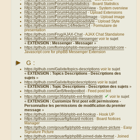
https://github.com/ForumHulp/statistics
- Board Statistics
https://github.com/ForumHulp/sysoverview
- System overview
https://github.com/ForumHulp/upload
- Upload Extensions
https://github.com/ForumHulp/uploadimage
- Upload image
https://github.com/ForumHulp/uploadstyle
- Upload Style
https://github.com/frederic14/frederic14
- Formulaire de
presentation
https://github.com/Frug/AJAX-Chat
- AJAX Chat Standalone
https://github.com/florinp/phpbb-messenger
voir le
sujet
«
EXTENSION : Messenger - Messager
»
https://github.com/florinp/phpbb-messenger-javascript-core
-
Javascript core for phpBB Messenger Extension
►
G :
https://github.com/Galixte/topics-descriptions
voir le
sujet
«
EXTENSION : Topics Descriptions - Descriptions des
sujets
»
https://github.com/Galixte/topicdescriptions
voir le
sujet
«
EXTENSION : Topic Descriptions - Description des sujets
»
https://github.com/GerB/feedpostbot
- Feed post bot
✔
https://github.com/gn36/phpbb-ext-firstpostedit
voir le
sujet
«
EXTENSION : Customize first post edit permissions -
Personnalise les permissions de modification du premier
message
»
https://github.com/gn36/phpbb-ext-hookup
- Hook UP
https://github.com/gouarfig/board-notices
- Board Notices
Manager
https://github.com/gouarfig/phpbb-easy-signature-picture
- Easy
Signature Picture
https://github.com/gouarfig/phpBB-joined-date-format
- Joined