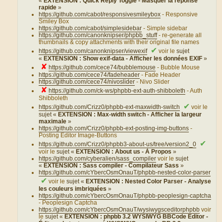
«
EXTENSION : Quick Reply Toggle - Masquer la réponse
rapide
»
https://github.com/cabot/responsivesmileybox
- Responsive
Smiley Box
https://github.com/cabot/simplesidebar
- Simple sidebar
https://github.com/canonknipser/phpbb_stuff
- re-generate all
thumbnails & copy attachments with their original file names
✔
https://github.com/canonknipser/viewexif
voir le
sujet
«
EXTENSION : Show exif-data - Afficher les données EXIF
»
✘
https://github.com/cece74/bubblemouse
- Bubble Mouse
https://github.com/cece74/fadeheader
- Fade Header
https://github.com/cece74/nivoslider
- Nivo Slider
✘
https://github.com/ck-ws/phpbb-ext-auth-shibboleth
- Auth
Shibboleth
✔
https://github.com/Crizz0/phpbb-ext-maxwidth-switch
voir le
sujet «
EXTENSION : Max-width switch - Afficher la largeur
maximale
»
https://github.com/Crizz0/phpbb-ext-posting-img-buttons
-
Posting Editor Image-Buttons
✔
https://github.com/Crizz0/phpbb3-about-us/tree/version2_0
voir le
sujet «
EXTENSION : About us - À Propos
»
https://github.com/cyberalien/sass_compiler
voir le
sujet
«
EXTENSION : Sass compiler - Compilateur Sass
»
https://github.com/cYbercOsmOnauT/phpbb-nested-color-parser
✔
voir le
sujet «
EXTENSION : Nested Color Parser - Analyse
les couleurs imbriquées
»
https://github.com/cYbercOsmOnauT/phpbb-peoplesign-captcha
- Peoplesign Captcha
https://github.com/cYbercOsmOnauT/wysiwygsceditorphpbb
voir
le
sujet «
EXTENSION : phpbb 3.2 WYSIWYG BBCode Editor -