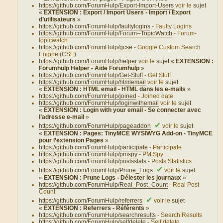
https://github.com/ForumHulp/Export-Import-Users
voir le
sujet
«
EXTENSION : Export / Import Users - Import / Export
d’utilisateurs
»
https://github.com/ForumHulp/faultylogins
- Faulty Logins
https://github.com/ForumHulp/Forum--TopicWatch
- Forum-
topicwatch
https://github.com/ForumHulp/gcse
- Google Custom Search
Engine (CSE)
https://github.com/ForumHulp/helper
voir le
sujet «
EXTENSION :
Forumhulp Helper - Aide Forumhulp
»
https://github.com/ForumHulp/Get-Stuff
- Get Stuff
https://github.com/ForumHulp/htmlemail
voir le
sujet
«
EXTENSION : HTML email - HTML dans les e-mails
»
https://github.com/ForumHulp/joined
- Joined date
https://github.com/ForumHulp/loginwithemail
voir le
sujet
«
EXTENSION : Login with your email - Se connecter avec
l’adresse e-mail
»
✔
https://github.com/ForumHulp/pageaddon
voir le
sujet
«
EXTENSION : Pages: TinyMCE WYSIWYG Add-on - TinyMCE
pour l’extension Pages
»
https://github.com/ForumHulp/participate
- Participate
https://github.com/ForumHulp/pmspy
- PM Spy
https://github.com/ForumHulp/postsstats
- Posts Statistics
✔
https://github.com/ForumHulp/Prune_Logs
voir le
sujet
«
EXTENSION : Prune Logs - Délester les journaux
»
https://github.com/ForumHulp/Real_Post_Count
- Real Post
Count
✔
https://github.com/ForumHulp/referrers
voir le
sujet
«
EXTENSION : Referrers - Référents
»
https://github.com/ForumHulp/searchresults
- Search Results
https://github.com/ForumHulp/selfdelete
- Self delete