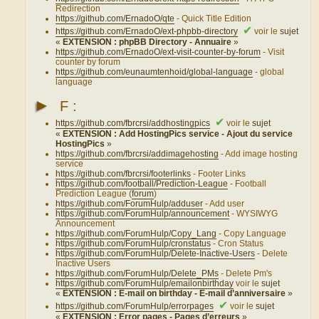
Redirection
https://github.com/ErnadoO/qte
- Quick Title Edition
✔
https://github.com/ErnadoO/ext-phpbb-directory
voir le
sujet
«
EXTENSION : phpBB Directory - Annuaire
»
https://github.com/ErnadoO/ext-visit-counter-by-forum
- Visit
counter by forum
https://github.com/eunaumtenhoid/global-language
- global
language
►
F :
✔
https://github.com/fbrcrsi/addhostingpics
voir le
sujet
«
EXTENSION : Add HostingPics service - Ajout du service
HostingPics
»
https://github.com/fbrcrsi/addimagehosting
- Add image hosting
service
https://github.com/fbrcrsi/footerlinks
- Footer Links
https://github.com/football/Prediction-League
- Football
Prediction League (
forum
)
https://github.com/ForumHulp/adduser
- Add user
https://github.com/ForumHulp/announcement
- WYSIWYG
Announcement
https://github.com/ForumHulp/Copy_Lang
- Copy Language
https://github.com/ForumHulp/cronstatus
- Cron Status
https://github.com/ForumHulp/Delete-Inactive-Users
- Delete
Inactive Users
https://github.com/ForumHulp/Delete_PMs
- Delete Pm's
https://github.com/ForumHulp/emailonbirthday
voir le
sujet
«
EXTENSION : E-mail on birthday - E-mail d’anniversaire
»
✔
https://github.com/ForumHulp/errorpages
voir le
sujet
«
EXTENSION : Error pages - Pages d’erreurs
»