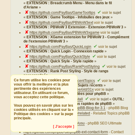
«
EXTENSION : Breadcrumb Menu - Menu dans le fil
d'Ariane
»
✘
✔
https://github.com/PayBas/GameTooltips
voir le
sujet
«
EXTENSION : Game Tooltips - Infobulles des jeux
»
✘
https://github.com/PayBas/PBWoW3ext
voir le
sujet
«
EXTENSION : PBWoW 3 Extension - Extension PBWoW 3
»
✘
https://github.com/PayBas/PBWoW3xgame
voir le
sujet
«
EXTENSION : XGame extension for PBWoW 3 - Complément
de l’extension PBWoW 3
»
✘
✔
https://github.com/PayBas/QuickLogin
voir le
sujet
«
EXTENSION : Quick Login - Connexion rapide
»
✘
✔
https://github.com/PayBas/QuickStyle
voir le
sujet
«
EXTENSION : Quick Style - Style rapide
»
✘
✔
https://github.com/PayBas/RankPostStyling
voir le
sujet
«
EXTENSION : Rank Post Styling - Style de rangs
personnalisés
»
✘
✔
Ce forum utilise les cookies pour
https://github.com/PayBas/RecentTopics
voir le
sujet
vous offrir la meilleure et la plus
«
EXTENSION : Recent Topics - Sujets récents
»
pertinente des expériences
https://github.com/phpbb/ideas/tree/old/31x
voir le
sujet
utilisateur. En utilisant ce forum,
«
EXTENSION : phpBB Ideas - Idées pour phpBB
»
vous acceptez cette politique.
✔
https://github.com/phpbb/quickinstall
voir le
sujet «
OUTIL:
phpBB QuickInstall - Installations rapides de phpBB
»
Vous pouvez en savoir plus sur les
https://github.com/phpBB-Blog/phpBB-Blog-for-3.1
- phpBB Blog
cookies utilisés en cliquant sur la «
✘
https://github.com/phpBBSEO/related
- Related Topics phpBB
Politique des cookies » sur la page
SEO
principale.
✘
https://github.com/phpBBSEO/usu
- phpBB SEO Ultimate
[ J’accepte ]
SEO URL
https://github.com/phpbb-de/phpbb-ext-contact-form
- Contact