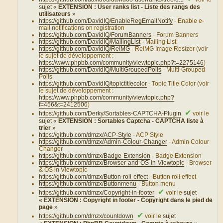
sujet «
EXTENSION : User ranks list - Liste des rangs des
utilisateurs
»
https://github.com/DavidIQ/EnableRegEmailNotify
- Enable e-
mail notifications on registration
https://github.com/DavidIQ/ForumBanners
- Forum Banners
https://github.com/DavidIQ/MailingList
- Mailing List
https://github.com/DavidIQ/ReIMG
- ReIMG Image Resizer (voir
le sujet de développement :
https://www.phpbb.com/community/viewtopic.php?t=2275146
)
https://github.com/DavidIQ/MultiGroupedPolls
- Multi-Grouped
Polls
https://github.com/DavidIQ/topictitlecolor
- Topic Title Color (voir
le sujet de développement :
https://www.phpbb.com/community/viewtopic.php?
f=456&t=2412506
)
✔
https://github.com/Derky/Sortables-CAPTCHA-Plugin
voir le
sujet «
EXTENSION : Sortables Captcha - CAPTCHA liste à
trier
»
https://github.com/dmzx/ACP-Style
- ACP Style
https://github.com/dmzx/Admin-Colour-Changer
- Admin Colour
Changer
https://github.com/dmzx/Badge-Extension
- Badge Extension
https://github.com/dmzx/Browser-and-OS-in-Viewtopic
- Browser
& OS in Viewtopic
https://github.com/dmzx/Button-roll-effect
- Button roll effect
https://github.com/dmzx/Buttonmenu
- Button menu
✔
https://github.com/dmzx/Copyright-in-footer
voir le
sujet
«
EXTENSION : Copyright in footer - Copyright dans le pied de
page
»
✔
https://github.com/dmzx/countdown
voir le
sujet