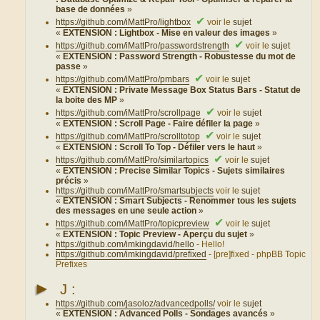
base de données
»
✔
https://github.com/iMattPro/lightbox
voir le
sujet
«
EXTENSION : Lightbox - Mise en valeur des images
»
✔
https://github.com/iMattPro/passwordstrength
voir le
sujet
«
EXTENSION : Password Strength - Robustesse du mot de
passe
»
✔
https://github.com/iMattPro/pmbars
voir le
sujet
«
EXTENSION : Private Message Box Status Bars - Statut de
la boite des MP
»
✔
https://github.com/iMattPro/scrollpage
voir le
sujet
«
EXTENSION : Scroll Page - Faire défiler la page
»
✔
https://github.com/iMattPro/scrolltotop
voir le
sujet
«
EXTENSION : Scroll To Top - Défiler vers le haut
»
✔
https://github.com/iMattPro/similartopics
voir le
sujet
«
EXTENSION : Precise Similar Topics - Sujets similaires
précis
»
https://github.com/iMattPro/smartsubjects
voir le
sujet
«
EXTENSION : Smart Subjects - Renommer tous les sujets
des messages en une seule action
»
✔
https://github.com/iMattPro/topicpreview
voir le
sujet
«
EXTENSION : Topic Preview - Aperçu du sujet
»
https://github.com/imkingdavid/hello
- Hello!
https://github.com/imkingdavid/prefixed
- [pre]fixed - phpBB Topic
Prefixes
►
J :
https://github.com/jasoloz/advancedpolls/
voir le
sujet
«
EXTENSION : Advanced Polls - Sondages avancés
»