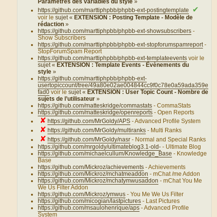
Paramètres des variables du style
»
✔
https://github.com/marttiphpbb/phpbb-ext-postingtemplate
voir le
sujet «
EXTENSION : Posting Template - Modèle de
rédaction
»
https://github.com/marttiphpbb/phpbb-ext-showsubscribers
-
Show Subscribers
https://github.com/marttiphpbb/phpbb-ext-stopforumspamreport
-
StopForumSpam Report
https://github.com/marttiphpbb/phpbb-ext-templateevents
voir le
sujet «
EXTENSION : Template Events - Évènements du
style
»
https://github.com/marttiphpbb/phpbb-ext-
usertopiccount/tree/49a80e02ae004844cc9f0c78e0a59ada359e
fad0
voir le
sujet «
EXTENSION : User Topic Count - Nombre de
sujets de l’utilisateur
»
https://github.com/matteskridge/commastats
- CommaStats
https://github.com/matteskridge/openreports
- Open Reports
✘
https://github.com/MrGoldy/APS
- Advanced Profile System
✘
https://github.com/MrGoldy/multiranks
- Multi Ranks
✘
https://github.com/MrGoldy/nasr
- Normal and Special Ranks
https://github.com/mrgoldy/ultimateblog3.1-old-
- Ultimate Blog
https://github.com/michaelcullum/Knowledge_Base
- Knowledge
Base
https://github.com/Mickroz/achievements
- Achievements
https://github.com/Mickroz/mchatmeaddon
- mChat /me Addon
https://github.com/Mickroz/mchatymwusaddon
- mChat You Me
We Us Filter Addon
https://github.com/Mickroz/ymwus
- You Me We Us Filter
https://github.com/micogian/lastpictures
- Last Pictures
https://github.com/msaulohenrique/aps
- Advanced Profile
System