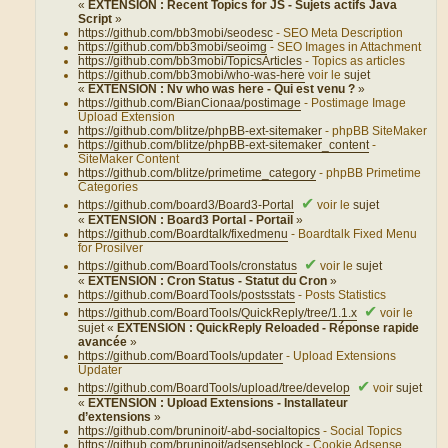
«
EXTENSION : Recent Topics for JS - Sujets actifs Java
Script
»
https://github.com/bb3mobi/seodesc
- SEO Meta Description
https://github.com/bb3mobi/seoimg
- SEO Images in Attachment
https://github.com/bb3mobi/TopicsArticles
- Topics as articles
https://github.com/bb3mobi/who-was-here
voir le
sujet
«
EXTENSION : Nv who was here - Qui est venu ?
»
https://github.com/BianCionaa/postimage
- Postimage Image
Upload Extension
https://github.com/blitze/phpBB-ext-sitemaker
- phpBB SiteMaker
https://github.com/blitze/phpBB-ext-sitemaker_content
-
SiteMaker Content
https://github.com/blitze/primetime_category
- phpBB Primetime
Categories
✔
https://github.com/board3/Board3-Portal
voir le
sujet
«
EXTENSION : Board3 Portal - Portail
»
https://github.com/Boardtalk/fixedmenu
- Boardtalk Fixed Menu
for Prosilver
✔
https://github.com/BoardTools/cronstatus
voir le
sujet
«
EXTENSION : Cron Status - Statut du Cron
»
https://github.com/BoardTools/postsstats
- Posts Statistics
✔
https://github.com/BoardTools/QuickReply/tree/1.1.x
voir le
sujet «
EXTENSION : QuickReply Reloaded - Réponse rapide
avancée
»
https://github.com/BoardTools/updater
- Upload Extensions
Updater
✔
https://github.com/BoardTools/upload/tree/develop
voir
sujet
«
EXTENSION : Upload Extensions - Installateur
d’extensions
»
https://github.com/bruninoit/-abd-socialtopics
- Social Topics
https://github.com/bruninoit/adsenseblock
- Cookie Adsense