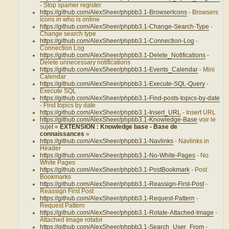
- Stop spamer register
https://github.com/AlexSheer/phpbb3.1-BrowserIcons
- Browsers
icons in who is online
https://github.com/AlexSheer/phpbb3.1-Change-Search-Type
-
Change search type
https://github.com/AlexSheer/phpbb3.1-Connection-Log
-
Connection Log
https://github.com/AlexSheer/phpbb3.1-Delete_Notifications
-
Delete unnecessary notifications
https://github.com/AlexSheer/phpbb3.1-Events_Calendar
- Mini
Calendar
https://github.com/AlexSheer/phpbb3.1-Execute-SQL-Query
-
Execute SQL
https://github.com/AlexSheer/phpbb3.1-Find-posts-topics-by-date
- Find topics by date
https://github.com/AlexSheer/phpbb3.1-Insert_URL
- Insert URL
https://github.com/AlexSheer/phpbb3.1-Knowledge-Base
voir le
sujet «
EXTENSION : Knowledge base - Base de
connaissances
»
https://github.com/AlexSheer/phpbb3.1-Navlinks
- Navlinks in
Header
https://github.com/AlexSheer/phpbb3.1-No-White-Pages
- No
White Pages
https://github.com/AlexSheer/phpbb3.1-PostBookmark
- Post
Bookmarks
https://github.com/AlexSheer/phpbb3.1-Reassign-First-Post
-
Reassign First Post
https://github.com/AlexSheer/phpbb3.1-Request-Pattern
-
Request Pattern
https://github.com/AlexSheer/phpbb3.1-Rotate-Attached-Image
-
Attached Image rotator
https://github.com/AlexSheer/phpbb3.1-Search_User_From
-