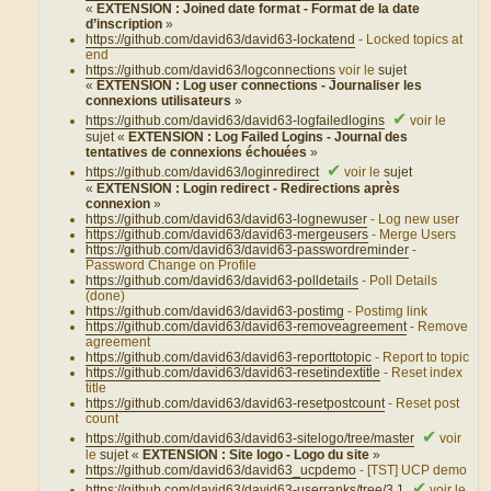
«
EXTENSION : Joined date format - Format de la date
d’inscription
»
https://github.com/david63/david63-lockatend
- Locked topics at
end
https://github.com/david63/logconnections
voir le
sujet
«
EXTENSION : Log user connections - Journaliser les
connexions utilisateurs
»
✔
https://github.com/david63/david63-logfailedlogins
voir le
sujet «
EXTENSION : Log Failed Logins - Journal des
tentatives de connexions échouées
»
✔
https://github.com/david63/loginredirect
voir le
sujet
«
EXTENSION : Login redirect - Redirections après
connexion
»
https://github.com/david63/david63-lognewuser
- Log new user
https://github.com/david63/david63-mergeusers
- Merge Users
https://github.com/david63/david63-passwordreminder
-
Password Change on Profile
https://github.com/david63/david63-polldetails
- Poll Details
(done)
https://github.com/david63/david63-postimg
- Postimg link
https://github.com/david63/david63-removeagreement
- Remove
agreement
https://github.com/david63/david63-reporttotopic
- Report to topic
https://github.com/david63/david63-resetindextitle
- Reset index
title
https://github.com/david63/david63-resetpostcount
- Reset post
count
✔
https://github.com/david63/david63-sitelogo/tree/master
voir
le
sujet «
EXTENSION : Site logo - Logo du site
»
https://github.com/david63/david63_ucpdemo
- [TST] UCP demo
✔
https://github.com/david63/david63-userranks/tree/3.1
voir le