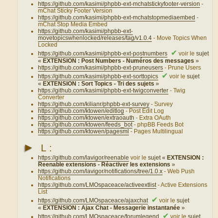
https://github.com/kasimi/phpbb-ext-mchatstickyfooter-version
-
mChat Sticky Footer Version
https://github.com/kasimi/phpbb-ext-mchatstopmediaembed
-
mChat Stop Media Embed
https://github.com/kasimi/phpbb-ext-
movetopicswhenlocked/releases/tag/v1.0.4
- Move Topics When
Locked
✔
https://github.com/kasimi/phpbb-ext-postnumbers
voir le
sujet
«
EXTENSION : Post Numbers - Numéros des messages
»
https://github.com/kasimi/phpbb-ext-pruneusers
- Prune Users
✔
https://github.com/kasimi/phpbb-ext-sorttopics
voir le
sujet
«
EXTENSION : Sort Topics - Tri des sujets
»
https://github.com/kasimi/phpbb-ext-twigconverter
- Twig
Converter
https://github.com/kilianr/phpbb-ext-survey
- Survey
https://github.com/ktowen/editlog
- Post Edit Log
https://github.com/ktowen/extraoauth
- Extra OAuth
https://github.com/ktowen/feeds_bot
- phpBB Feeds Bot
https://github.com/ktowen/pagesml
- Pages Multilingual
►
L :
https://github.com/lavigor/reenable
voir le
sujet «
EXTENSION :
Reenable extensions - Réactiver les extensions
»
https://github.com/lavigor/notifications/tree/1.0.x
- Web Push
Notifications
https://github.com/LMOspaceace/activeextlist
- Active Extensions
List
✔
https://github.com/LMOspaceace/ajaxchat
voir le
sujet
«
EXTENSION : Ajax Chat - Messagerie instantanée
»
✔
https://github.com/LMOspaceace/forumlegend
voir le
sujet