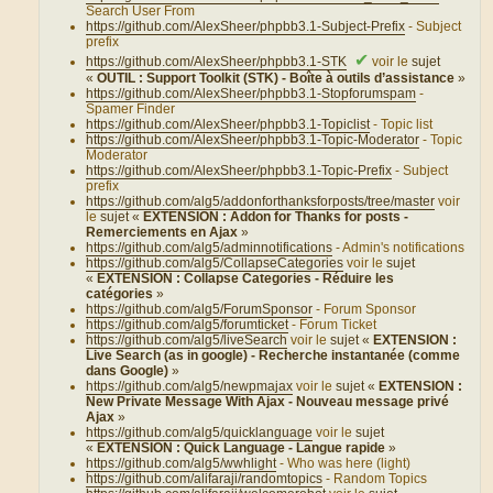
Search User From
https://github.com/AlexSheer/phpbb3.1-Subject-Prefix
- Subject
prefix
✔
https://github.com/AlexSheer/phpbb3.1-STK
voir le
sujet
«
OUTIL : Support Toolkit (STK) - Boîte à outils d’assistance
»
https://github.com/AlexSheer/phpbb3.1-Stopforumspam
-
Spamer Finder
https://github.com/AlexSheer/phpbb3.1-Topiclist
- Topic list
https://github.com/AlexSheer/phpbb3.1-Topic-Moderator
- Topic
Moderator
https://github.com/AlexSheer/phpbb3.1-Topic-Prefix
- Subject
prefix
https://github.com/alg5/addonforthanksforposts/tree/master
voir
le
sujet «
EXTENSION : Addon for Thanks for posts -
Remerciements en Ajax
»
https://github.com/alg5/adminnotifications
- Admin's notifications
https://github.com/alg5/CollapseCategories
voir le
sujet
«
EXTENSION : Collapse Categories - Réduire les
catégories
»
https://github.com/alg5/ForumSponsor
- Forum Sponsor
https://github.com/alg5/forumticket
- Forum Ticket
https://github.com/alg5/liveSearch
voir le
sujet «
EXTENSION :
Live Search (as in google) - Recherche instantanée (comme
dans Google)
»
https://github.com/alg5/newpmajax
voir le
sujet «
EXTENSION :
New Private Message With Ajax - Nouveau message privé
Ajax
»
https://github.com/alg5/quicklanguage
voir le
sujet
«
EXTENSION : Quick Language - Langue rapide
»
https://github.com/alg5/wwhlight
- Who was here (light)
https://github.com/alifaraji/randomtopics
- Random Topics