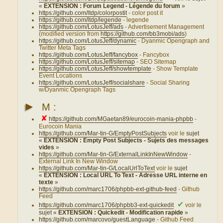
«
EXTENSION : Forum Legend - Légende du forum
»
https://github.com/ltdp/colorpostit
- color post it
https://github.com/ltdp/legende
- legende
https://github.com/LotusJeff/ads
- Advertisement Management
(modified version from
https://github.com/bb3mobi/ads
)
https://github.com/LotusJeff/dynamic
- Dyanmic Opengraph and
Twitter Meta Tags
https://github.com/LotusJeff/fancybox
- Fancybox
https://github.com/LotusJeff/sitemap
- SEO Sitemap
https://github.com/LotusJeff/showtemplate
- Show Template
Event Locations
https://github.com/LotusJeff/socialshare
- Social Sharing
w/Dyanmic Opengraph Tags
►
M :
✘
https://github.com/MGaetan89/eurocoin-mania-phpbb
-
Eurocoin Mania
https://github.com/Mar-tin-G/EmptyPostSubjects
voir le
sujet
«
EXTENSION : Empty Post Subjects - Sujets des messages
vides
»
https://github.com/Mar-tin-G/ExternalLinkInNewWindow
-
External Link In New Window
https://github.com/Mar-tin-G/LocalUrlToText
voir le
sujet
«
EXTENSION : Local URL To Text - Adresse URL interne en
texte
»
https://github.com/marc1706/phpbb-ext-github-feed
- Github
Feed
✔
https://github.com/marc1706/phpbb3-ext-quickedit
voir le
sujet «
EXTENSION : Quickedit - Modification rapide
»
https://github.com/marcovo/guestLanguage
- Github Feed