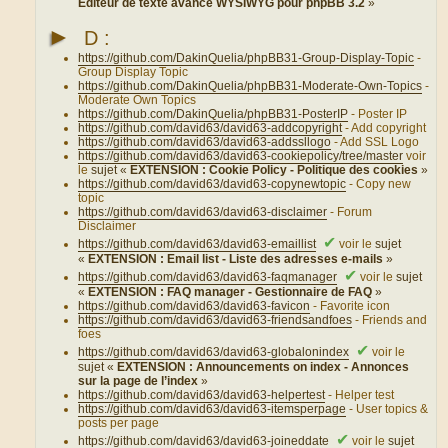
Éditeur de texte avancé WYSIWYG pour phpBB 3.2
»
►
D :
https://github.com/DakinQuelia/phpBB31-Group-Display-Topic
-
Group Display Topic
https://github.com/DakinQuelia/phpBB31-Moderate-Own-Topics
-
Moderate Own Topics
https://github.com/DakinQuelia/phpBB31-PosterIP
- Poster IP
https://github.com/david63/david63-addcopyright
- Add copyright
https://github.com/david63/david63-addssllogo
- Add SSL Logo
https://github.com/david63/david63-cookiepolicy/tree/master
voir
le
sujet «
EXTENSION : Cookie Policy - Politique des cookies
»
https://github.com/david63/david63-copynewtopic
- Copy new
topic
https://github.com/david63/david63-disclaimer
- Forum
Disclaimer
✔
https://github.com/david63/david63-emaillist
voir le
sujet
«
EXTENSION : Email list - Liste des adresses e-mails
»
✔
https://github.com/david63/david63-faqmanager
voir le
sujet
«
EXTENSION : FAQ manager - Gestionnaire de FAQ
»
https://github.com/david63/david63-favicon
- Favorite icon
https://github.com/david63/david63-friendsandfoes
- Friends and
foes
✔
https://github.com/david63/david63-globalonindex
voir le
sujet «
EXTENSION : Announcements on index - Annonces
sur la page de l’index
»
https://github.com/david63/david63-helpertest
- Helper test
https://github.com/david63/david63-itemsperpage
- User topics &
posts per page
✔
https://github.com/david63/david63-joineddate
voir le
sujet