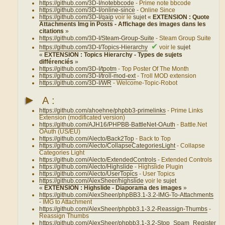
https://github.com/3D-I/notebbcode
- Prime note bbcode
https://github.com/3D-I/online-since
- Online Since
https://github.com/3D-I/qaip
voir le
sujet «
EXTENSION : Quote
Attachments Img in Posts - Affichage des images dans les
citations
»
https://github.com/3D-I/Steam-Group-Suite
- Steam Group Suite
✔
https://github.com/3D-I/Topics-Hierarchy
voir le
sujet
«
EXTENSION : Topics Hierarchy - Types de sujets
différenciés
»
https://github.com/3D-I/tpotm
- Top Poster Of The Month
https://github.com/3D-I/troll-mod-ext
- Troll MOD extension
https://github.com/3D-I/WR
- Welcome-Topic-Robot
►
A :
https://github.com/ahoehne/phpbb3-primelinks
- Prime Links
Extension (modificated version)
https://github.com/AJH16/PHPBB-BattleNet-OAuth
- Battle.Net
OAuth (US/EU)
https://github.com/Alecto/Back2Top
- Back to Top
https://github.com/Alecto/CollapseCategoriesLight
- Collapse
Categories Light
https://github.com/Alecto/ExtendedControls
- Extended Controls
https://github.com/Alecto/Highslide
- Highslide Plugin
https://github.com/Alecto/UserTopics
- User Topics
https://github.com/AlexSheer/highslide
voir le
sujet
«
EXTENSION : Highslide - Diaporama des images
»
https://github.com/AlexSheer/phpBB3.1-3.2-IMG-To-Attachments
- IMG to Attachment
https://github.com/AlexSheer/phpbb3.1-3.2-Reassign-Thumbs
-
Reassign Thumbs
https://github.com/AlexSheer/phpbb3.1-3.2-Stop_Spam_Register