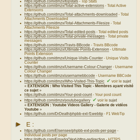
https://github.com/dmzx/topstats
- Top Stats
https://github.com/dmzx/Total-active-extensions
- Total Active
Extensions
https://github.com/dmzx/Total-attachments-downloaded
- Total
Attachments Downloaded
https://github.com/dmzx/Total-Attachments-Filesize
- Total
Attachments Filesize
https://github.com/dmzx/Total-edited-posts
- Total edited posts
https://github.com/dmzx/Total-private-messages
- Total private
messages
https://github.com/dmzx/Travis-BBcode
- Travis BBcode
https://github.com/dmzx/Ultimate-Points-Extension
- Ultimate
Points Extension
https://github.com/dmzx/Unique-Visits-Counter
- Unique Visits
Counter
https://github.com/dmzx/Username-Colour-Changer
- Username
Colour Changer
https://github.com/dmzx/usernamebbcode
- Username BBCode
✔
https://github.com/dmzx/Who-Visited-This-Topic
voir le
sujet
«
EXTENSION : Who Visited This Topic - Membres ayant visité
ce sujet
»
https://github.com/dmzx/Your-post-count
- Your post count
✔
https://github.com/dmzx/youtubegallery
voir le
sujet
«
EXTENSION : Youtube Videos Gallery - Galerie de vidéos
Youtube
»
https://github.com/DrDeath/phpbb-ext-f1webtip
- F1 WebTip
►
E :
https://github.com/Elsensee/phpbb-ext-posts-per-page
-
Individual posts per page
https://github.com/ErnadoO/ext-https-redirection
- HTTPS