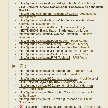
✔
https://github.com/oneall/social-login-phpbb
voir le
sujet
«
EXTENSION : OneAll Social Login - Passerelle de connexion
OneAll
»
https://github.com/orthohincom/phpbb-adman
- Advertisement
Management
https://github.com/orthohincom/phpbb-navbar
- MegaMenu,
Sticky Menu, Navbar for phpBB
https://github.com/oxpus/Basic-Statistics
voir le
sujet
«
EXTENSION : Basic Stats - Statistiques du forum
»
https://github.com/oxpus/Download-Extention
- Hotschi's
Downloads
https://github.com/oxpus/Feed-Reader
- Feed Reader
https://github.com/oxpus/Meeting-Extension
- Meeting
https://github.com/oxpus/New-User-Hint
- New User Hint
https://github.com/oxpus/Personal-Notes
- Personal Notes
https://github.com/oxpus/Smilies-Album
- Smilies Album
https://github.com/oxpus/RPG-Tools-2.1
- RPG Tools
►
P :
https://github.com/papajoker/phpbb-topen
- Topten PCM
https://github.com/papajoker/tvalidate
- tvalidate
✔
https://github.com/paul999/ajax-shoutbox-ext
voir le
sujet
«
EXTENSION : Ajax Shoutbox - Shoutbox Ajax
»
https://github.com/paul999/chrome-notification-extension
-
Browser notifications
https://github.com/paul999/phpbb_2fa
- phpBB Two Factor
Authentication
https://github.com/paul999/profile-guestbook-ext
- Profile
Guestbook
✘
✔
https://github.com/PayBas/BreadcrumbMenu
voir le
sujet