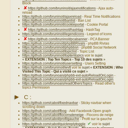
Block
✘
https://github.com/bruninoit/ajaxnotifications
- Ajax auto-
reload
https://github.com/bruninoit/ajaxreload
- Real Time Notifications
https://github.com/bruninoit/banlist
- Ban List
https://github.com/bruninoit/cookieportal
- Cookie Portal
✘
https://github.com/bruninoit/hashtag
- HashTag
https://github.com/bruninoit/legendicons
- Legend of Icons
✘
https://github.com/bruninoit/pcabanner
- PCA Banner
https://github.com/bruninoit/phpBBRivals
- phpBB Rivlas
https://github.com/bruninoit/phpbbsn
- phpBB Social Network
https://github.com/bruninoit/topiclist
- Topic List
https://github.com/bruninoit/toptentopics
voir le
sujet
«
EXTENSION : Top Ten Topics - Top 10 des sujets
»
https://github.com/bruninoit/usersetting
- Users Setting
https://github.com/bruninoit/wvtt
voir le
sujet «
EXTENSION : Who
Visited This Topic - Qui a visité ce sujet
»
https://github.com/brunoais/phpbb-ext-autoReloadOnLogin
-
https://github.com/brunoais/phpbb-ext-autoReloadOnLogin
https://github.com/brunoais/readOthersTopics
- Read other's
topics Permission
►
C :
https://github.com/cabot/fixednavbar
- Sticky navbar when
scrolling down
https://github.com/cabot/fbog
- Add Facebook Open graph
https://github.com/cabot/floconsdeneige
- Flocons de neige
https://github.com/cabot/profilgauche
- Profil sur la gauche
✔
https://github.com/cabot/quickreplytoggle
voir le
sujet