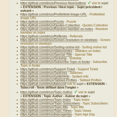
✔
https://github.com/dmzx/Previous-Next-buttons
voir le
sujet
«
EXTENSION : Previous / Next topic - Sujet précédent /
suivant
»
https://github.com/dmzx/Profilefield-Image-URL
- Profilefield
Image URL
https://github.com/dmzx/Puzzle
- Puzzle
https://github.com/dmzx/Quotes-Collection
- Quotes Collection
https://github.com/dmzx/Random-member-on-index
- Random
member on index
https://github.com/dmzx/Refferals
- Referrals
https://github.com/dmzx/Screen-resolution-in-viewtopic
- Screen
resolution in viewtopic
https://github.com/dmzx/Sorting-online-list
- Sorting online list
https://github.com/dmzx/statsonindex
- Statistics on Index
https://github.com/dmzx/Special-Title
- Special Title
https://github.com/dmzx/Sinkship
- Sinkship
https://github.com/dmzx/Subscribe-Topic-in-footer
- Subscribe
Topic in footer
https://github.com/dmzx/Support-Ticket
- Support Ticket
https://github.com/dmzx/Switches
- Switches
https://github.com/dmzx/systeminfo
- System Info
https://github.com/dmzx/Tabbed-Profiles
- Tabbed Profiles
https://github.com/dmzx/tabscroll
voir le
sujet «
EXTENSION :
Tabscroll - Texte défilant dans l’onglet
»
✔
https://github.com/dmzx/Topic-Author
voir le
sujet
«
EXTENSION : Topic Author - Auteur du sujet
»
https://github.com/dmzx/Topic-Index
- Topic Index
https://github.com/dmzx/Topic-Subscribers
- Topic Subscribers
https://github.com/dmzx/Topic-title
- Topic title
https://github.com/dmzx/Topic-Views
- Topic Views
https://github.com/dmzx/topicageday
- Topic Age Day