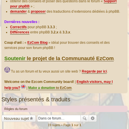
obtenir des conseils et poser des questions dans le forum «
Support
pour phpBB
» ;
demander
&
proposer
des traductions d’extensions dédiées à phpBB.
Dernières nouvelles :
Correctifs
pour phpBB
3.3.3
;
Différences
entre phpBB
3.2.x
&
3.3.x
.
Coup d’œil :
«
EzCom Blog
» idéal pour trouver des conseils et des
services pour son forum phpBB !
Soutenir
le projet de la Communauté EzCom
.
Tu as un forum et tu veux aussi un site web ?
Regarde par ici
.
Welcome on the Ezcom Community board!
|
English visitors, may I
help you?
|
Make a donation
to EzCom
.
Styles présentés & traduits
Règles du forum
Nouveau sujet
19 sujets • Page
1
sur
1