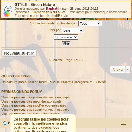
STYLE : Green-Nature
Dernier message par
Raphaël
«
sam. 26 sept. 2015 20:16
Réponses :
1
Description du sujet :
Style ayant pour thématique dame nature |
Theme on nature for this phpBB style.
Afficher les sujets postés depuis :
Trier par
Nouveau sujet
19 sujets • Page
1
sur
1
Aller à
QUI EST EN LIGNE
Utilisateurs parcourant ce forum : Aucun utilisateur enregistré et 13 invités
PERMISSIONS DU FORUM
Vous
ne pouvez pas
poster de nouveaux sujets
Vous
ne pouvez pas
répondre aux sujets
Vous
ne pouvez pas
modifier vos messages
Vous
ne pouvez pas
supprimer vos messages
Vous
ne pouvez pas
joindre des fichiers
Ce forum utilise les cookies pour
Portail
Forum
vous offrir la meilleure et la plus
pertinente des expériences
utilisateur. En utilisant ce forum,