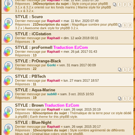
Dernier message par
Raphaël
«
mar. 11 févr. 2020 07:50
Réponses :
34
Description du sujet :
Style conçut pour phpBB
1
2
3
3.1.x & 3.2.x orienté sur les fonds marins | Marine style for phpBB
3.1.x & 3.2.x.
STYLE : Scuro
Dernier message par
Raphaël
«
mar. 11 févr. 2020 07:49
Réponses :
21
Description du sujet :
Magnifique sombre pour phpBB
1
2
3.2.x | Awesome dark style for phpBB 3.2.x.
STYLE : iCGstation
Dernier message par
Raphaël
«
dim. 12 août 2018 00:11
Réponses :
9
STYLE : proFormell
Traduction EzCom
Dernier message par
Raphaël
«
mer. 26 juil. 2017 01:43
Réponses :
13
STYLE : PrOrange-Black
Dernier message par
Gorki
«
ven. 31 mars 2017 00:09
Réponses :
22
1
2
STYLE : PBTech
Dernier message par
Raphaël
«
lun. 27 mars 2017 18:57
Réponses :
11
STYLE : Aqua-Marine
Dernier message par
sub60
«
sam. 3 oct. 2015 10:53
Réponses :
19
1
2
STYLE : Brown
Traduction EzCom
Dernier message par
Raphaël
«
sam. 26 sept. 2015 20:19
Réponses :
6
Description du sujet :
Thématique de la terre pour ce style dédié
à phpBB | Earth theme for this phpBB style.
STYLE : Blue-Night
Dernier message par
Raphaël
«
sam. 26 sept. 2015 20:17
Réponses :
1
Description du sujet :
Style sombre agrémenté de différents
bleus nuit | Original blue colors style for phpBB.