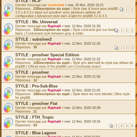
STYLE : RCX²
Dernier message par
tomberaid
«
mar. 25 févr. 2020 19:21
Réponses :
23
Description du sujet :
Style clair & foncé pour phpBB
1
2
3.2.x & 3.3.x basé sur prosilver avec plusieurs options de
configuration | Advanced style dark & light for phpBB 3.2 & 3.3.
STYLE : We_Universal
Dernier message par
Raphaël
«
mer. 12 févr. 2020 21:39
Réponses :
31
Description du sujet :
Style contrasté gris sur fond
1
2
3
blanc | Contrasted style between grey & white.
STYLE : subsilver2
Dernier message par
Raphaël
«
mer. 12 févr. 2020 21:26
Réponses :
35
1
2
3
STYLE : prosilver Special Edition
Dernier message par
Raphaël
«
mer. 12 févr. 2020 21:22
Réponses :
12
Description du sujet :
Style gris alternatif du style par défaut de
phpBB | Official style of the phpBB.com Community board.
STYLE : prosilver
Dernier message par
Raphaël
«
mer. 12 févr. 2020 21:06
Réponses :
12
STYLE : Pro-Sub-Blue
Dernier message par
Raphaël
«
mer. 12 févr. 2020 21:02
Réponses :
10
Description du sujet :
Style dans les tons bleutés | Blue style
for phpBB.
STYLE : prosilver Flat
Dernier message par
Raphaël
«
mer. 12 févr. 2020 20:38
Réponses :
11
STYLE : FTH_Tropic
Dernier message par
Raphaël
«
mer. 12 févr. 2020 19:34
Réponses :
53
1
2
3
4
STYLE : Blue Lagoon