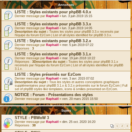
Annonces
LISTE : Styles existants pour phpBB 4.0.x
Dernier message par
Raphaël
«
lun. 3 juin 2019 15:15
LISTE : Styles existants pour phpBB 3.3.x
Dernier message par
Raphaël
«
lun. 3 juin 2019 14:05
Description du sujet :
Toutes les styles pour phpBB 3.3.x recensés par
l'équipe du forum EzCom | List of all styles identified for phpBB 3.3.x.
LISTE : Styles existants pour phpBB 3.2.x
Dernier message par
Raphaël
«
mer. 5 juin 2019 07:22
Réponses :
3
LISTE : Styles existants pour phpBB 3.1.x
Dernier message par
Raphaël
«
mar. 19 juin 2018 10:22
Réponses :
3
Description du sujet :
Toutes les styles pour phpBB 3.1.x
recensés par l'équipe du forum EzCom | List of all styles identified for phpBB
3.1.x.
LISTE : Styles présentés sur EzCom
Dernier message par
Raphaël
«
ven. 3 avr. 2015 07:02
Description du sujet :
Tous les styles et autres conceptions graphiques
supplémentaires pour phpBB 3.1.x & 3.2.x présentés sur le forum EzCom | Full
set of phpBB styles like templates, icons & smilies presented on EzCom.
NOTICE : Forum - Présentations des styles
Dernier message par
Raphaël
«
ven. 20 mars 2015 15:50
Sujets
STYLE : PBWoW 3
Dernier message par
Raphaël
«
dim. 25 oct. 2020 16:20
Réponses :
38
1
2
3