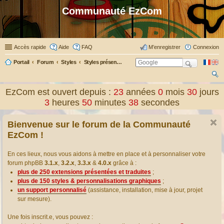
Communauté EzCom
Accès rapide
Aide
FAQ
M’enregistrer
Connexion
Portail
Forum
Styles
Styles présentés & traduits
ec
EzCom est ouvert depuis :
23
années
0
mois
30
jours
her
3
heures
50
minutes
39
secondes
ch
Bienvenue sur le forum de la Communauté
er
EzCom !
En ces lieux, nous vous aidons à mettre en place et à personnaliser votre
forum phpBB
3.1.x
,
3.2.x
,
3.3.x
&
4.0.x
grâce à :
plus de 250 extensions présentées et traduites
;
plus de 150 styles & personnalisations graphiques
;
un support personnalisé
(assistance, installation, mise à jour, projet
sur mesure).
Une fois inscrit.e, vous pouvez :