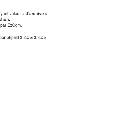
ayant valeur «
d’archive
».
tion.
is par EzCom.
our phpBB 3.2.x & 3.3.x ».