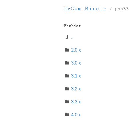
EzCom Miroir
/
phpBB
Fichier
..
2.0.x
3.0.x
3.1.x
3.2.x
3.3.x
4.0.x