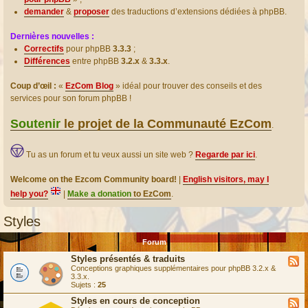
demander
&
proposer
des traductions d’extensions dédiées à phpBB.
Dernières nouvelles :
Correctifs
pour phpBB
3.3.3
;
Différences
entre phpBB
3.2.x
&
3.3.x
.
Coup d’œil :
«
EzCom Blog
» idéal pour trouver des conseils et des
services pour son forum phpBB !
Soutenir
le projet de la Communauté EzCom
.
Tu as un forum et tu veux aussi un site web ?
Regarde par ici
.
Welcome on the Ezcom Community board!
|
English visitors, may I
help you?
|
Make a donation
to EzCom
.
Styles
Forum
Styles présentés & traduits
Conceptions graphiques supplémentaires pour phpBB 3.2.x &
3.3.x.
Sujets :
25
Styles en cours de conception