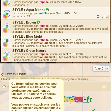
j
s
Dernier message par
Raphaël
«
lun. 27 mars 2017 18:57
e
t
Réponses :
11
t
r
STYLE : Aqua-Marine
e
é
L
s
Dernier message par
sub60
«
s
sam. 3 oct. 2015 10:53
e
t
Réponses :
19
o
1
2
s
r
l
u
é
STYLE : Brown
u
j
s
L
Dernier message par
Raphaël
«
sam. 26 sept. 2015 20:19
e
o
e
Réponses :
6
Description du sujet :
Thématique de la terre pour ce style dédié
t
l
s
à phpBB | Earth theme for this phpBB style.
e
u
u
STYLE : Blue-Night
s
j
t
Dernier message par
Raphaël
e
«
sam. 26 sept. 2015 20:17
r
Réponses :
1
Description du sujet :
t
Style sombre agrémenté de différents
é
bleus nuit | Original blue colors style for phpBB.
e
s
s
STYLE : Green-Nature
o
t
Dernier message par
Raphaël
l
«
sam. 26 sept. 2015 20:16
r
Réponses :
1
Description du sujet :
u
Style ayant pour thématique dame nature |
é
Theme on nature for this phpBB style.
s
o
l
Aller à
u
QUI EST EN LIGNE
Utilisateurs parcourant ce forum : Aucun utilisateur enregistré et 6 invités
Ce forum utilise les cookies pour
Portail
Forum
vous offrir la meilleure et la plus
pertinente des expériences
utilisateur. En utilisant ce forum,
vous acceptez cette politique.
Vous pouvez en savoir plus sur les
cookies utilisés en cliquant sur la «