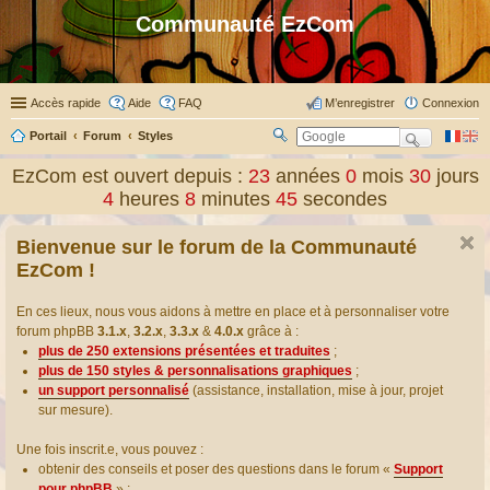
Communauté EzCom
Accès rapide
Aide
FAQ
M’enregistrer
Connexion
Portail
Forum
Styles
R
ec
EzCom est ouvert depuis :
23
années
0
mois
30
jours
her
4
heures
8
minutes
46
secondes
ch
er
Bienvenue sur le forum de la Communauté
EzCom !
En ces lieux, nous vous aidons à mettre en place et à personnaliser votre
forum phpBB
3.1.x
,
3.2.x
,
3.3.x
&
4.0.x
grâce à :
plus de 250 extensions présentées et traduites
;
plus de 150 styles & personnalisations graphiques
;
un support personnalisé
(assistance, installation, mise à jour, projet
sur mesure).
Une fois inscrit.e, vous pouvez :
obtenir des conseils et poser des questions dans le forum «
Support
pour phpBB
» ;