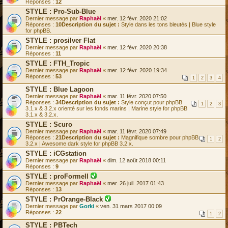
Réponses :
12
STYLE : Pro-Sub-Blue
Dernier message par
Raphaël
«
mer. 12 févr. 2020 21:02
Réponses :
10
Description du sujet :
Style dans les tons bleutés | Blue style
for phpBB.
STYLE : prosilver Flat
Dernier message par
Raphaël
«
mer. 12 févr. 2020 20:38
Réponses :
11
STYLE : FTH_Tropic
Dernier message par
Raphaël
«
mer. 12 févr. 2020 19:34
Réponses :
53
1
2
3
4
STYLE : Blue Lagoon
Dernier message par
Raphaël
«
mar. 11 févr. 2020 07:50
Réponses :
34
Description du sujet :
Style conçut pour phpBB
1
2
3
3.1.x & 3.2.x orienté sur les fonds marins | Marine style for phpBB
3.1.x & 3.2.x.
STYLE : Scuro
Dernier message par
Raphaël
«
mar. 11 févr. 2020 07:49
Réponses :
21
Description du sujet :
Magnifique sombre pour phpBB
1
2
3.2.x | Awesome dark style for phpBB 3.2.x.
STYLE : iCGstation
Dernier message par
Raphaël
«
dim. 12 août 2018 00:11
Réponses :
9
STYLE : proFormell
L
Dernier message par
Raphaël
«
mer. 26 juil. 2017 01:43
e
Réponses :
13
s
STYLE : PrOrange-Black
u
L
Dernier message par
Gorki
«
j
ven. 31 mars 2017 00:09
e
Réponses :
22
e
1
2
s
t
u
STYLE : PBTech
e