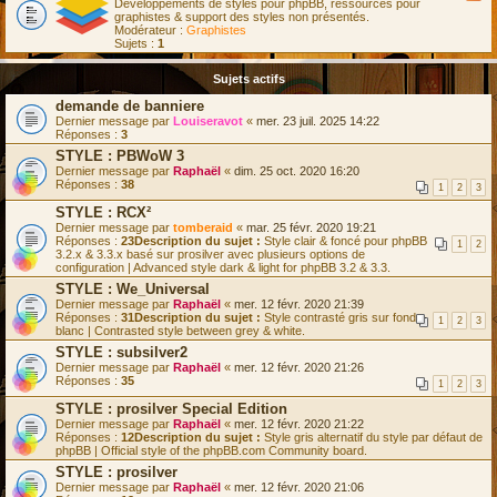
Développements de styles pour phpBB, ressources pour
graphistes & support des styles non présentés.
Modérateur :
Graphistes
Sujets :
1
Sujets actifs
demande de banniere
Dernier message par
Louiseravot
«
mer. 23 juil. 2025 14:22
Réponses :
3
STYLE : PBWoW 3
Dernier message par
Raphaël
«
dim. 25 oct. 2020 16:20
Réponses :
38
1
2
3
STYLE : RCX²
Dernier message par
tomberaid
«
mar. 25 févr. 2020 19:21
Réponses :
23
Description du sujet :
Style clair & foncé pour phpBB
1
2
3.2.x & 3.3.x basé sur prosilver avec plusieurs options de
configuration | Advanced style dark & light for phpBB 3.2 & 3.3.
STYLE : We_Universal
Dernier message par
Raphaël
«
mer. 12 févr. 2020 21:39
Réponses :
31
Description du sujet :
Style contrasté gris sur fond
1
2
3
blanc | Contrasted style between grey & white.
STYLE : subsilver2
Dernier message par
Raphaël
«
mer. 12 févr. 2020 21:26
Réponses :
35
1
2
3
STYLE : prosilver Special Edition
Dernier message par
Raphaël
«
mer. 12 févr. 2020 21:22
Réponses :
12
Description du sujet :
Style gris alternatif du style par défaut de
phpBB | Official style of the phpBB.com Community board.
STYLE : prosilver
Dernier message par
Raphaël
«
mer. 12 févr. 2020 21:06