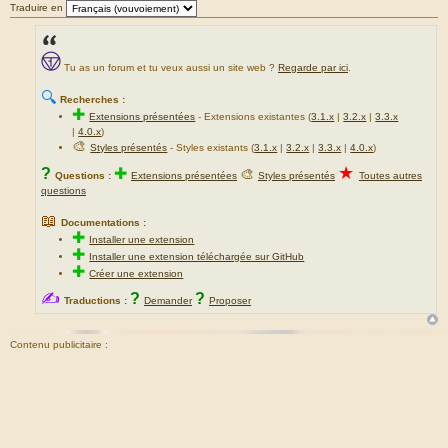
Traduire en
Tu as un forum et tu veux aussi un site web ?
Regarde par ici
.
🔍
Recherches :
✚
Extensions présentées
-
Extensions existantes (
3.1.x
|
3.2.x
|
3.3.x
|
4.0.x
)
🎨
Styles présentés
- Styles existants (
3.1.x
|
3.2.x
|
3.3.x
|
4.0.x
)
★
?
✚
🎨
Questions :
Extensions présentées
Styles présentés
Toutes autres
questions
📖
Documentations :
✚
Installer une extension
✚
Installer une extension téléchargée sur GitHub
✚
Créer une extension
✍
?
?
Traductions :
Demander
Proposer
Contenu publicitaire :