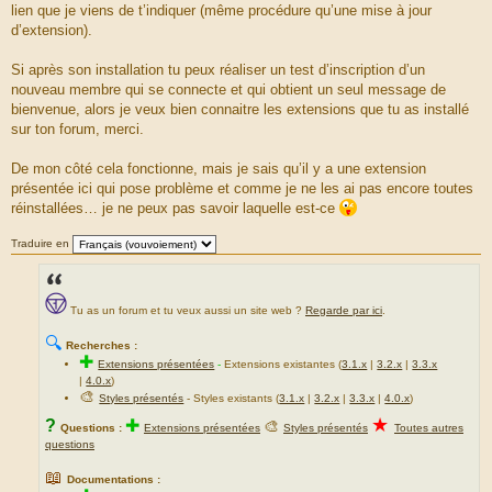
lien que je viens de t’indiquer (même procédure qu’une mise à jour
d’extension).
Si après son installation tu peux réaliser un test d’inscription d’un
nouveau membre qui se connecte et qui obtient un seul message de
bienvenue, alors je veux bien connaitre les extensions que tu as installé
sur ton forum, merci.
De mon côté cela fonctionne, mais je sais qu’il y a une extension
présentée ici qui pose problème et comme je ne les ai pas encore toutes
réinstallées… je ne peux pas savoir laquelle est-ce
Traduire en
Tu as un forum et tu veux aussi un site web ?
Regarde par ici
.
🔍
Recherches :
✚
Extensions présentées
-
Extensions existantes (
3.1.x
|
3.2.x
|
3.3.x
|
4.0.x
)
🎨
Styles présentés
- Styles existants (
3.1.x
|
3.2.x
|
3.3.x
|
4.0.x
)
★
?
✚
🎨
Questions :
Extensions présentées
Styles présentés
Toutes autres
questions
📖
Documentations :