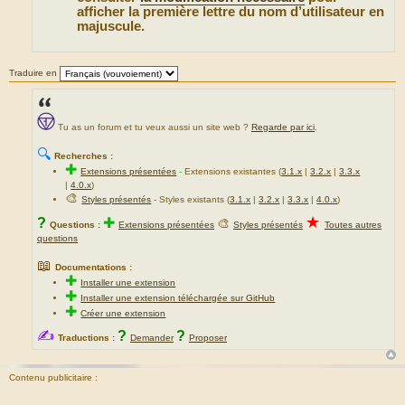
afficher la première lettre du nom d’utilisateur en
majuscule.
Traduire en
Tu as un forum et tu veux aussi un site web ?
Regarde par ici
.
🔍
Recherches :
✚
Extensions présentées
-
Extensions existantes (
3.1.x
|
3.2.x
|
3.3.x
|
4.0.x
)
🎨
Styles présentés
- Styles existants (
3.1.x
|
3.2.x
|
3.3.x
|
4.0.x
)
★
?
✚
🎨
Questions :
Extensions présentées
Styles présentés
Toutes autres
questions
📖
Documentations :
✚
Installer une extension
✚
Installer une extension téléchargée sur GitHub
✚
Créer une extension
✍
?
?
Traductions :
Demander
Proposer
Contenu publicitaire :