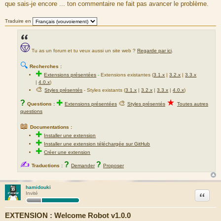
que sais-je encore ... ton commentaire ne fait pas avancer le problème.
s
a
g
Traduire en
e
Tu as un forum et tu veux aussi un site web ?
Regarde par ici
.
🔍
Recherches :
✚
Extensions présentées
-
Extensions existantes (
3.1.x
|
3.2.x
|
3.3.x
|
4.0.x
)
🎨
Styles présentés
- Styles existants (
3.1.x
|
3.2.x
|
3.3.x
|
4.0.x
)
★
?
✚
🎨
Questions :
Extensions présentées
Styles présentés
Toutes autres
questions
📖
Documentations :
✚
Installer une extension
✚
Installer une extension téléchargée sur GitHub
✚
Créer une extension
✍
?
?
Traductions :
Demander
Proposer
hamidouki
Citation
Invité
EXTENSION : Welcome Robot v1.0.0