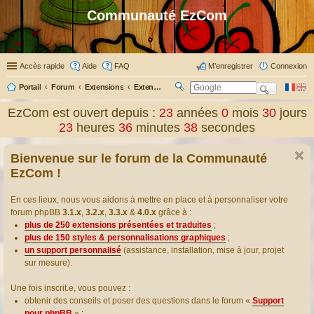
Communauté EzCom
Accès rapide
Aide
FAQ
M’enregistrer
Connexion
Portail
Forum
Extensions
Extensions présentées & traduites
R
ec
EzCom est ouvert depuis :
23
années
0
mois
30
jours
her
23
heures
36
minutes
39
secondes
ch
er
Bienvenue sur le forum de la Communauté
EzCom !
En ces lieux, nous vous aidons à mettre en place et à personnaliser votre
forum phpBB
3.1.x
,
3.2.x
,
3.3.x
&
4.0.x
grâce à :
plus de 250 extensions présentées et traduites
;
plus de 150 styles & personnalisations graphiques
;
un support personnalisé
(assistance, installation, mise à jour, projet
sur mesure).
Une fois inscrit.e, vous pouvez :
obtenir des conseils et poser des questions dans le forum «
Support
pour phpBB
» ;