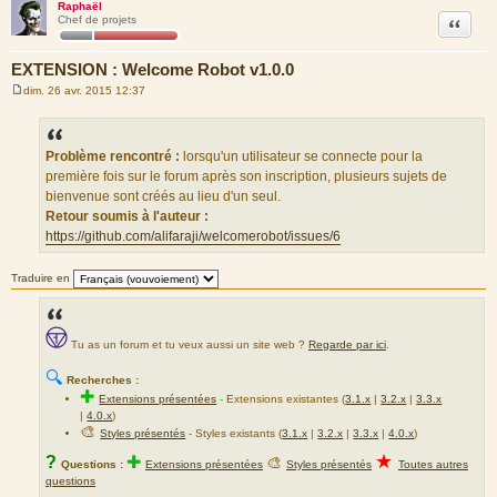
Raphaël
Citation
Chef de projets
EXTENSION : Welcome Robot v1.0.0
dim. 26 avr. 2015 12:37
M
e
s
s
a
Problème rencontré :
lorsqu'un utilisateur se connecte pour la
g
première fois sur le forum après son inscription, plusieurs sujets de
e
bienvenue sont créés au lieu d'un seul.
Retour soumis à l'auteur :
https://github.com/alifaraji/welcomerobot/issues/6
Traduire en
Tu as un forum et tu veux aussi un site web ?
Regarde par ici
.
🔍
Recherches :
✚
Extensions présentées
-
Extensions existantes (
3.1.x
|
3.2.x
|
3.3.x
|
4.0.x
)
🎨
Styles présentés
- Styles existants (
3.1.x
|
3.2.x
|
3.3.x
|
4.0.x
)
★
?
✚
🎨
Questions :
Extensions présentées
Styles présentés
Toutes autres
questions