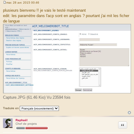
mar. 28 avr. 2015 00:46
M
e
plusieurs bienvenu !! je vais le testé maintenant
s
edit: les paramètre dans l'acp sont en anglais ? pourtant j'ai mit les ficher
s
a
de langue
g
e
Capture.JPG (61.46 Kio) Vu 23594 fois
Traduire en
Raphaël
Citation
Chef de projets