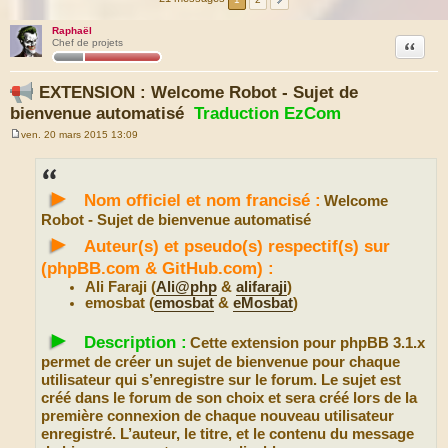
Raphaël
Citation
Chef de projets
EXTENSION : Welcome Robot - Sujet de
bienvenue automatisé
Traduction EzCom
ven. 20 mars 2015 13:09
M
e
s
s
►
a
Nom officiel et nom francisé :
Welcome
g
e
Robot - Sujet de bienvenue automatisé
►
Auteur(s) et pseudo(s) respectif(s) sur
(phpBB.com & GitHub.com) :
Ali Faraji (
Ali@php
&
alifaraji
)
emosbat (
emosbat
&
eMosbat
)
►
Description :
Cette extension pour phpBB 3.1.x
permet de créer un sujet de bienvenue pour chaque
utilisateur qui s’enregistre sur le forum. Le sujet est
créé dans le forum de son choix et sera créé lors de la
première connexion de chaque nouveau utilisateur
enregistré. L’auteur, le titre, et le contenu du message