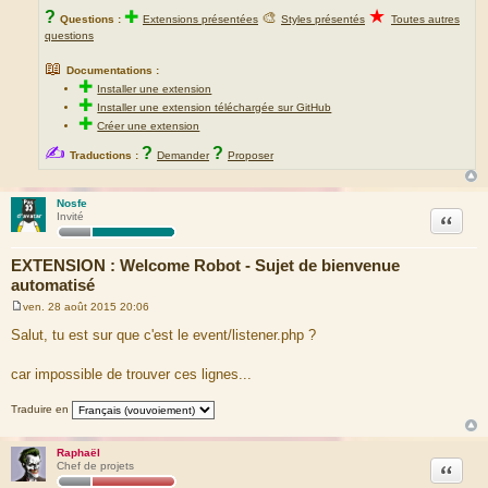
★
?
✚
🎨
Questions :
Extensions présentées
Styles présentés
Toutes autres
questions
📖
Documentations :
✚
Installer une extension
✚
Installer une extension téléchargée sur GitHub
✚
Créer une extension
✍
?
?
Traductions :
Demander
Proposer
Nosfe
Citation
Invité
EXTENSION : Welcome Robot - Sujet de bienvenue
automatisé
ven. 28 août 2015 20:06
M
e
Salut, tu est sur que c'est le event/listener.php ?
s
s
a
car impossible de trouver ces lignes...
g
e
Traduire en
Raphaël
Citation
Chef de projets