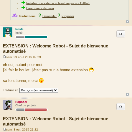
✚
Installer une extension téléchargée sur GitHub
✚
Créer une extension
✍
?
?
Traductions :
Demander
Proposer
Nosfe
Citation
Invité
EXTENSION : Welcome Robot - Sujet de bienvenue
automatisé
sam. 29 août 2015 09:29
M
e
eh oui, autant pour moi...
s
j'ai fait le boulet, j'était pas sur la bonne extension
s
a
g
sa fonctionne, merci
e
Traduire en
Raphaël
Citation
Chef de projets
EXTENSION : Welcome Robot - Sujet de bienvenue
automatisé
sam. 3 oct. 2015 21:22