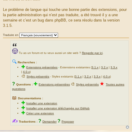
g
e
Le problème de langue qui touche une bonne partie des extensions, pour
la partie administration qui n’est pas traduite, a été trouvé il y a une
semaine et c’est un bug dans phpBB, ce sera résolu dans la version
3.1.5.
Traduire en
Tu as un forum et tu veux aussi un site web ?
Regarde par ici
.
🔍
Recherches :
✚
Extensions présentées
-
Extensions existantes (
3.1.x
|
3.2.x
|
3.3.x
|
4.0.x
)
🎨
Styles présentés
- Styles existants (
3.1.x
|
3.2.x
|
3.3.x
|
4.0.x
)
★
?
✚
🎨
Questions :
Extensions présentées
Styles présentés
Toutes autres
questions
📖
Documentations :
✚
Installer une extension
✚
Installer une extension téléchargée sur GitHub
✚
Créer une extension
✍
?
?
Traductions :
Demander
Proposer