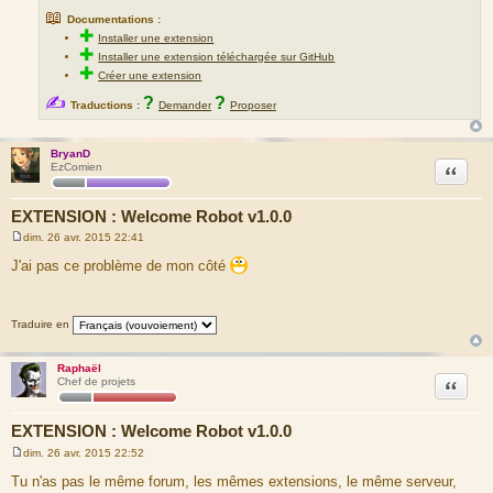
📖
Documentations :
✚
Installer une extension
✚
Installer une extension téléchargée sur GitHub
✚
Créer une extension
✍
?
?
Traductions :
Demander
Proposer
BryanD
Citation
EzComien
EXTENSION : Welcome Robot v1.0.0
dim. 26 avr. 2015 22:41
M
e
J'ai pas ce problème de mon côté
s
s
a
g
Traduire en
e
Raphaël
Citation
Chef de projets
EXTENSION : Welcome Robot v1.0.0
dim. 26 avr. 2015 22:52
M
e
Tu n'as pas le même forum, les mêmes extensions, le même serveur,
s