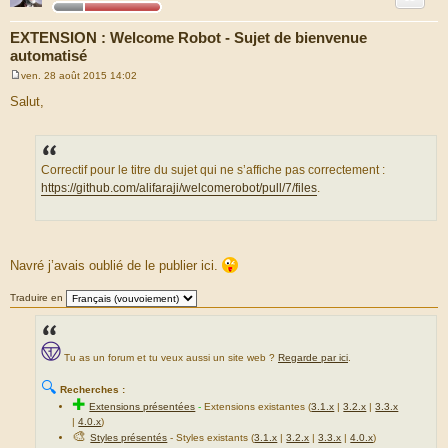
EXTENSION : Welcome Robot - Sujet de bienvenue
automatisé
ven. 28 août 2015 14:02
M
e
Salut,
s
s
a
g
e
Correctif pour le titre du sujet qui ne s’affiche pas correctement :
https://github.com/alifaraji/welcomerobot/pull/7/files
.
Navré j’avais oublié de le publier ici.
Traduire en
Tu as un forum et tu veux aussi un site web ?
Regarde par ici
.
🔍
Recherches :
✚
Extensions présentées
-
Extensions existantes (
3.1.x
|
3.2.x
|
3.3.x
|
4.0.x
)
🎨
Styles présentés
- Styles existants (
3.1.x
|
3.2.x
|
3.3.x
|
4.0.x
)