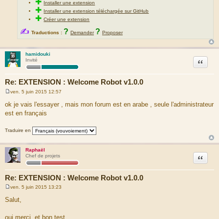
✚
Installer une extension
✚
Installer une extension téléchargée sur GitHub
✚
Créer une extension
✍
?
?
Traductions :
Demander
Proposer
hamidouki
Citation
Invité
Re: EXTENSION : Welcome Robot v1.0.0
ven. 5 juin 2015 12:57
M
e
ok je vais l'essayer , mais mon forum est en arabe , seule l'administrateur
s
est en français
s
a
g
Traduire en
e
Raphaël
Citation
Chef de projets
Re: EXTENSION : Welcome Robot v1.0.0
ven. 5 juin 2015 13:23
M
e
Salut,
s
s
a
oui merci, et bon test.