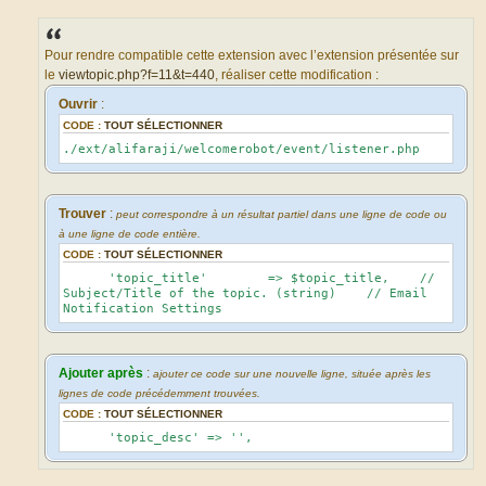
M
e
s
s
a
Pour rendre compatible cette extension avec l’extension présentée sur
g
le
viewtopic.php?f=11&t=440
, réaliser cette modification :
e
Ouvrir
:
CODE :
TOUT SÉLECTIONNER
./ext/alifaraji/welcomerobot/event/listener.php
Trouver
:
peut correspondre à un résultat partiel dans une ligne de code ou
à une ligne de code entière.
CODE :
TOUT SÉLECTIONNER
'topic_title' => $topic_title, //
Subject/Title of the topic. (string) // Email
Notification Settings
Ajouter après
:
ajouter ce code sur une nouvelle ligne, située après les
lignes de code précédemment trouvées.
CODE :
TOUT SÉLECTIONNER
'topic_desc' => '',