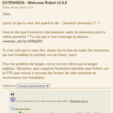
EXTENSION : Welcome Robot v1.0.0
mar. 28 avr. 2015 17:15
M
e
Salut,
s
s
a
qu'est ce que tu veux dire quand tu dis : "plusieurs bienvenus !!" ?
g
e
Veux-tu dire que l'extension crée plusieurs sujets de bienvenue pour la
même personne ? Tu n'as pas lu mon message au-dessus :
viewtopic.php?p=859#p859
Si c'est cela que tu veux dire, donne moi la liste de toutes les extensions
qui sont installées et activées sur ton forum, merci.
Pour ton problème de langue, non je ne vois même pas la langue
anglaise. Désactive, puis supprime l'extension (données plus fichiers sur
le FTP) puis envoie à nouveau les fichiers de cette extension et
recommence son installation.
Traduire en
Tu as un forum et tu veux aussi un site web ?
Regarde par ici
.
🔍
Recherches :
✚