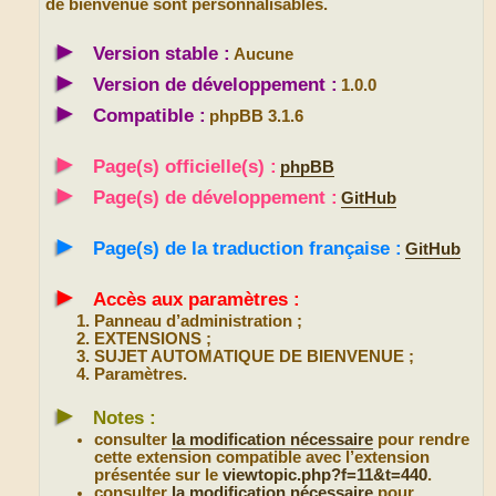
de bienvenue sont personnalisables.
►
Version stable :
Aucune
►
Version de développement :
1.0.0
►
Compatible :
phpBB 3.1.6
►
Page(s) officielle(s) :
phpBB
►
Page(s) de développement :
GitHub
►
Page(s) de la traduction française :
GitHub
►
Accès aux paramètres :
Panneau d’administration ;
EXTENSIONS ;
SUJET AUTOMATIQUE DE BIENVENUE ;
Paramètres.
►
Notes :
consulter
la modification nécessaire
pour rendre
cette extension compatible avec l’extension
présentée sur le
viewtopic.php?f=11&t=440
.
consulter
la modification nécessaire
pour