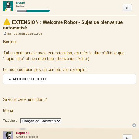
Nosfe
Citation
Invité
EXTENSION : Welcome Robot - Sujet de bienvenue
automatisé
ven. 28 août 2015 12:36
M
e
Bonjour,
s
s
a
J'ai un petit soucie avec cet extension, en effet le titre n'affiche que
g
"Topic_title" et non mon titre (Bienvenue %user)
e
Le reste est bien pris en compte voir exemple :
► AFFICHER LE TEXTE
Si vous avez une idée ?
Merci
Traduire en
Raphaël
Citation
Chef de projets