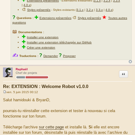
Extensions présentées
-
Extensions existantes (
3.1.x
|
3.2.x
|
3.3.x
|
4.0.x
)
🎨
Styles présentés
- Styles existants (
3.1.x
|
3.2.x
|
3.3.x
|
4.0.x
)
★
?
✚
🎨
Questions :
Extensions présentées
Styles présentés
Toutes autres
questions
📖
Documentations :
✚
Installer une extension
✚
Installer une extension téléchargée sur GitHub
✚
Créer une extension
✍
?
?
Traductions :
Demander
Proposer
Raphaël
Citation
Chef de projets
Re: EXTENSION : Welcome Robot v1.0.0
ven. 5 juin 2015 00:12
M
e
Salut hamidouki & BryanD,
s
s
a
pourrais-tu réinstaller cette extension et tester à nouveau si cela
g
fonctionne sur ton forum.
e
Télécharge l'archive
sur cette page
et installe là.
Si
elle est encore
installée sur ton forum, désinstalle là puis réinstalle là avec l’archive du