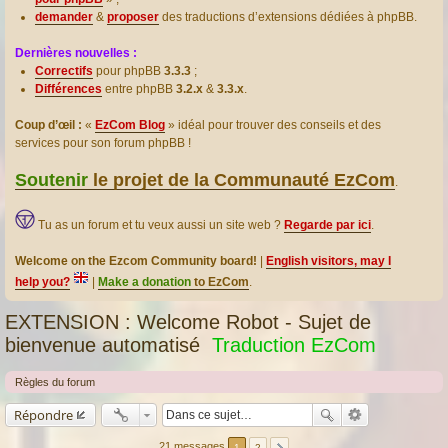
demander
&
proposer
des traductions d’extensions dédiées à phpBB.
Dernières nouvelles :
Correctifs
pour phpBB
3.3.3
;
Différences
entre phpBB
3.2.x
&
3.3.x
.
Coup d’œil :
«
EzCom Blog
» idéal pour trouver des conseils et des
services pour son forum phpBB !
Soutenir
le projet de la Communauté EzCom
.
Tu as un forum et tu veux aussi un site web ?
Regarde par ici
.
Welcome on the Ezcom Community board!
|
English visitors, may I
help you?
|
Make a donation
to EzCom
.
EXTENSION : Welcome Robot - Sujet de
bienvenue automatisé
Traduction EzCom
Règles du forum
Répondre
21 messages
1
2