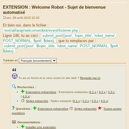
EXTENSION : Welcome Robot - Sujet de bienvenue
automatisé
ven. 28 août 2015 22:20
M
e
Et bien oui, dans le fichier :
s
/ext/alifaraji/welcomerobot/event/listener.php
.
s
a
Ligne 146, tu as ceci :
submit_post('post', 'topic_title', 'robot_name',
g
POST_NORMAL, $poll, $data);
, que tu remplaces par :
e
submit_post('post', $topic_title, 'robot_name', POST_NORMAL, $poll,
$data);
.
Traduire en
Tu as un forum et tu veux aussi un site web ?
Regarde par ici
.
🔍
Recherches :
✚
Extensions présentées
-
Extensions existantes (
3.1.x
|
3.2.x
|
3.3.x
|
4.0.x
)
🎨
Styles présentés
- Styles existants (
3.1.x
|
3.2.x
|
3.3.x
|
4.0.x
)
★
?
✚
🎨
Questions :
Extensions présentées
Styles présentés
Toutes autres
questions
📖
Documentations :
✚
Installer une extension