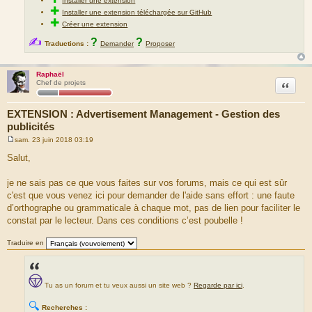
Installer une extension
✚
Installer une extension téléchargée sur GitHub
✚
Créer une extension
✍
?
?
Traductions :
Demander
Proposer
Raphaël
Citation
Chef de projets
EXTENSION : Advertisement Management - Gestion des
publicités
sam. 23 juin 2018 03:19
M
e
Salut,
s
s
a
je ne sais pas ce que vous faites sur vos forums, mais ce qui est sûr
g
c'est que vous venez ici pour demander de l'aide sans effort : une faute
e
d’orthographe ou grammaticale à chaque mot, pas de lien pour faciliter le
constat par le lecteur. Dans ces conditions c’est poubelle !
Traduire en
Tu as un forum et tu veux aussi un site web ?
Regarde par ici
.
🔍
Recherches :