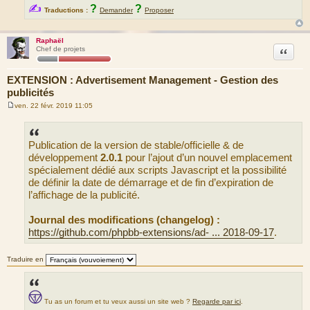
✍
?
?
Traductions :
Demander
Proposer
Raphaël
Citation
Chef de projets
EXTENSION : Advertisement Management - Gestion des
publicités
ven. 22 févr. 2019 11:05
M
e
s
s
Publication de la version de stable/officielle & de
a
g
développement
2.0.1
pour l’ajout d’un nouvel emplacement
e
spécialement dédié aux scripts Javascript et la possibilité
de définir la date de démarrage et de fin d’expiration de
l’affichage de la publicité.
Journal des modifications (changelog) :
https://github.com/phpbb-extensions/ad- ... 2018-09-17
.
Traduire en
Tu as un forum et tu veux aussi un site web ?
Regarde par ici
.