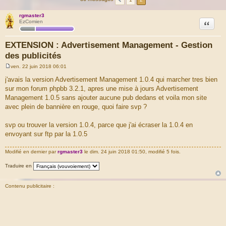
rgmaster3
Citation
EzComien
EXTENSION : Advertisement Management - Gestion
des publicités
ven. 22 juin 2018 06:01
M
e
j'avais la version Advertisement Management 1.0.4 qui marcher tres bien
s
sur mon forum phpbb 3.2.1, apres une mise à jours Advertisement
s
a
Management 1.0.5 sans ajouter aucune pub dedans et voila mon site
g
avec plein de bannière en rouge, quoi faire svp ?
e
svp ou trouver la version 1.0.4, parce que j'ai écraser la 1.0.4 en
envoyant sur ftp par la 1.0.5
Modifié en dernier par
rgmaster3
le dim. 24 juin 2018 01:50, modifié 5 fois.
Traduire en
Contenu publicitaire :