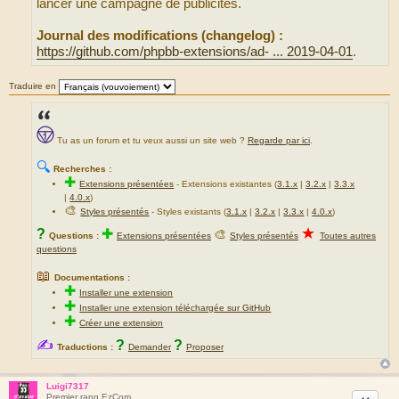
lancer une campagne de publicités.
Journal des modifications (changelog) :
https://github.com/phpbb-extensions/ad- ... 2019-04-01
.
Traduire en
Tu as un forum et tu veux aussi un site web ?
Regarde par ici
.
🔍
Recherches :
✚
Extensions présentées
-
Extensions existantes (
3.1.x
|
3.2.x
|
3.3.x
|
4.0.x
)
🎨
Styles présentés
- Styles existants (
3.1.x
|
3.2.x
|
3.3.x
|
4.0.x
)
★
?
✚
🎨
Questions :
Extensions présentées
Styles présentés
Toutes autres
questions
📖
Documentations :
✚
Installer une extension
✚
Installer une extension téléchargée sur GitHub
✚
Créer une extension
✍
?
?
Traductions :
Demander
Proposer
Luigi7317
Citation
Premier rang EzCom