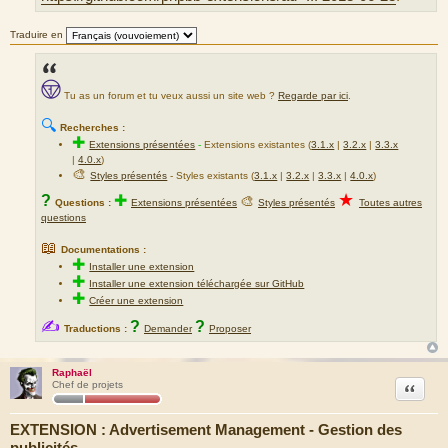
Traduire en
Tu as un forum et tu veux aussi un site web ?
Regarde par ici
.
🔍
Recherches :
✚
Extensions présentées
-
Extensions existantes (
3.1.x
|
3.2.x
|
3.3.x
|
4.0.x
)
🎨
Styles présentés
- Styles existants (
3.1.x
|
3.2.x
|
3.3.x
|
4.0.x
)
★
?
✚
🎨
Questions :
Extensions présentées
Styles présentés
Toutes autres
questions
📖
Documentations :
✚
Installer une extension
✚
Installer une extension téléchargée sur GitHub
✚
Créer une extension
✍
?
?
Traductions :
Demander
Proposer
Raphaël
Citation
Chef de projets
EXTENSION : Advertisement Management - Gestion des
publicités