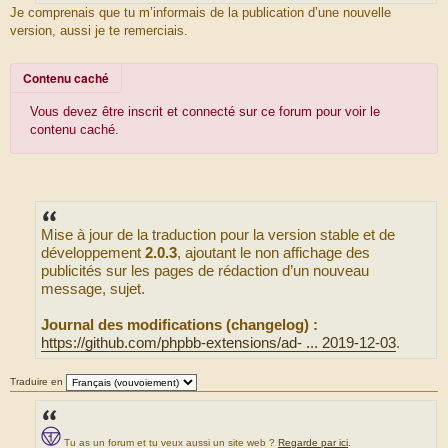
S
g
Je comprenais que tu m’informais de la publication d’une nouvelle
e
o
version, aussi je te remerciais.
u
r
c
Contenu caché
e
d
Vous devez être inscrit et connecté sur ce forum pour voir le
u
contenu caché.
m
e
s
s
a
Mise à jour de la traduction pour la version stable et de
g
développement
2.0.3
, ajoutant le non affichage des
e
publicités sur les pages de rédaction d’un nouveau
message, sujet.
Journal des modifications (changelog) :
https://github.com/phpbb-extensions/ad- ... 2019-12-03
.
Traduire en
Tu as un forum et tu veux aussi un site web ?
Regarde par ici
.