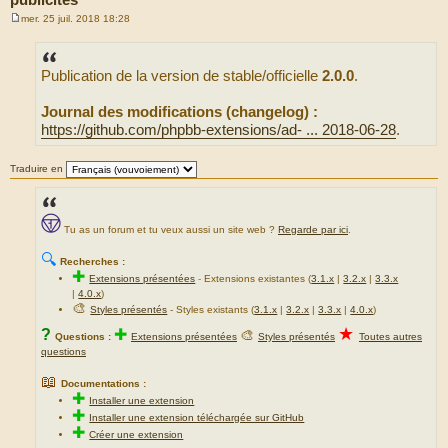
mer. 25 juil. 2018 18:28
M
e
s
s
Publication de la version de stable/officielle
2.0.0
.
a
g
e
Journal des modifications (changelog) :
https://github.com/phpbb-extensions/ad- ... 2018-06-28
.
Traduire en
Tu as un forum et tu veux aussi un site web ?
Regarde par ici
.
🔍
Recherches :
✚
Extensions présentées
-
Extensions existantes (
3.1.x
|
3.2.x
|
3.3.x
|
4.0.x
)
🎨
Styles présentés
- Styles existants (
3.1.x
|
3.2.x
|
3.3.x
|
4.0.x
)
★
?
✚
🎨
Questions :
Extensions présentées
Styles présentés
Toutes autres
questions
📖
Documentations :
✚
Installer une extension
✚
Installer une extension téléchargée sur GitHub
✚
Créer une extension