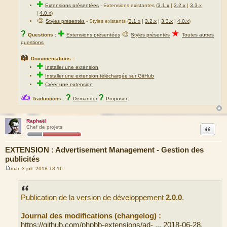
✚
Extensions présentées
-
Extensions existantes (
3.1.x
|
3.2.x
|
3.3.x
|
4.0.x
)
🎨
Styles présentés
- Styles existants (
3.1.x
|
3.2.x
|
3.3.x
|
4.0.x
)
★
?
✚
🎨
Questions :
Extensions présentées
Styles présentés
Toutes autres
questions
📖
Documentations :
✚
Installer une extension
✚
Installer une extension téléchargée sur GitHub
✚
Créer une extension
✍
?
?
Traductions :
Demander
Proposer
Raphaël
Citation
Chef de projets
EXTENSION : Advertisement Management - Gestion des
publicités
mar. 3 juil. 2018 18:16
M
e
s
s
Publication de la version de développement
2.0.0
.
a
g
e
Journal des modifications (changelog) :
https://github.com/phpbb-extensions/ad- ... 2018-06-28
.