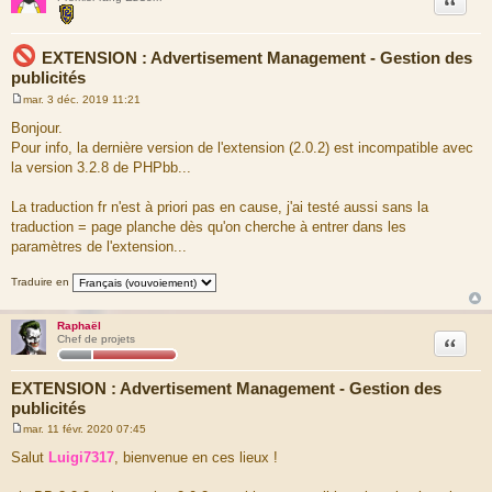
EXTENSION : Advertisement Management - Gestion des
publicités
mar. 3 déc. 2019 11:21
M
e
Bonjour.
s
Pour info, la dernière version de l'extension (2.0.2) est incompatible avec
s
a
la version 3.2.8 de PHPbb...
g
e
La traduction fr n'est à priori pas en cause, j'ai testé aussi sans la
traduction = page planche dès qu'on cherche à entrer dans les
paramètres de l'extension...
Traduire en
Raphaël
Citation
Chef de projets
EXTENSION : Advertisement Management - Gestion des
publicités
mar. 11 févr. 2020 07:45
M
e
Salut
Luigi7317
, bienvenue en ces lieux !
s
s
a