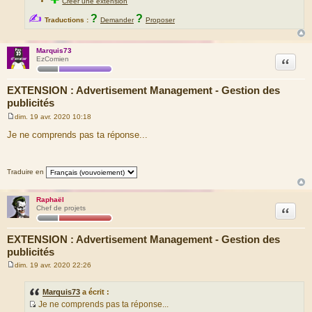
Créer une extension
✍
?
?
Traductions :
Demander
Proposer
Marquis73
Citation
EzComien
EXTENSION : Advertisement Management - Gestion des
publicités
dim. 19 avr. 2020 10:18
M
e
Je ne comprends pas ta réponse...
s
s
a
g
Traduire en
e
Raphaël
Citation
Chef de projets
EXTENSION : Advertisement Management - Gestion des
publicités
dim. 19 avr. 2020 22:26
M
e
s
Marquis73
a écrit :
s
Je ne comprends pas ta réponse...
a