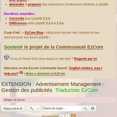
demander
&
proposer
des traductions d’extensions dédiées à phpBB.
Dernières nouvelles :
Correctifs
pour phpBB
3.3.3
;
Différences
entre phpBB
3.2.x
&
3.3.x
.
Coup d’œil :
«
EzCom Blog
» idéal pour trouver des conseils et des
services pour son forum phpBB !
Soutenir
le projet de la Communauté EzCom
.
Tu as un forum et tu veux aussi un site web ?
Regarde par ici
.
Welcome on the Ezcom Community board!
|
English visitors, may I
help you?
|
Make a donation
to EzCom
.
EXTENSION : Advertisement Management -
Gestion des publicités
Traduction EzCom
Règles du forum
Répondre
30 messages
1
2