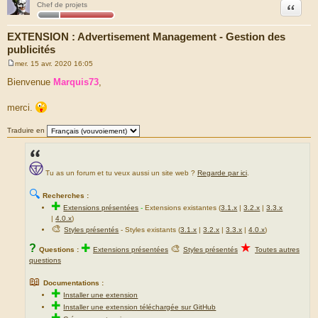
Citation
Chef de projets
EXTENSION : Advertisement Management - Gestion des
publicités
mer. 15 avr. 2020 16:05
M
e
Bienvenue
Marquis73
,
s
s
a
merci.
g
e
Traduire en
Tu as un forum et tu veux aussi un site web ?
Regarde par ici
.
🔍
Recherches :
✚
Extensions présentées
-
Extensions existantes (
3.1.x
|
3.2.x
|
3.3.x
|
4.0.x
)
🎨
Styles présentés
- Styles existants (
3.1.x
|
3.2.x
|
3.3.x
|
4.0.x
)
★
?
✚
🎨
Questions :
Extensions présentées
Styles présentés
Toutes autres
questions
📖
Documentations :
✚
Installer une extension
✚
Installer une extension téléchargée sur GitHub
✚