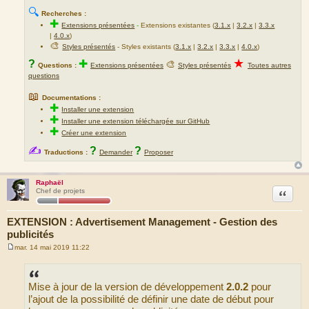
🔍
Recherches :
✚
Extensions présentées
-
Extensions existantes (
3.1.x
|
3.2.x
|
3.3.x
|
4.0.x
)
🎨
Styles présentés
- Styles existants (
3.1.x
|
3.2.x
|
3.3.x
|
4.0.x
)
★
?
✚
🎨
Questions :
Extensions présentées
Styles présentés
Toutes autres
questions
📖
Documentations :
✚
Installer une extension
✚
Installer une extension téléchargée sur GitHub
✚
Créer une extension
✍
?
?
Traductions :
Demander
Proposer
Raphaël
Citation
Chef de projets
EXTENSION : Advertisement Management - Gestion des
publicités
mar. 14 mai 2019 11:22
M
e
s
s
Mise à jour de la version de développement
2.0.2
pour
a
g
l’ajout de la possibilité de définir une date de début pour
e