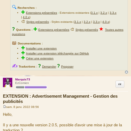
🔍
Recherches :
✚
Extensions présentées
-
Extensions existantes (
3.1.x
|
3.2.x
|
3.3.x
|
4.0.x
)
🎨
Styles présentés
- Styles existants (
3.1.x
|
3.2.x
|
3.3.x
|
4.0.x
)
★
?
✚
🎨
Questions :
Extensions présentées
Styles présentés
Toutes autres
questions
📖
Documentations :
✚
Installer une extension
✚
Installer une extension téléchargée sur GitHub
✚
Créer une extension
✍
?
?
Traductions :
Demander
Proposer
Marquis73
Citation
EzComien
EXTENSION : Advertisement Management - Gestion des
publicités
sam. 8 janv. 2022 08:56
M
e
Hello,
s
s
a
Il y a une nouvelle version 2.0.5, possible d'avoir une mise à jour de la
g
traduction ?
e