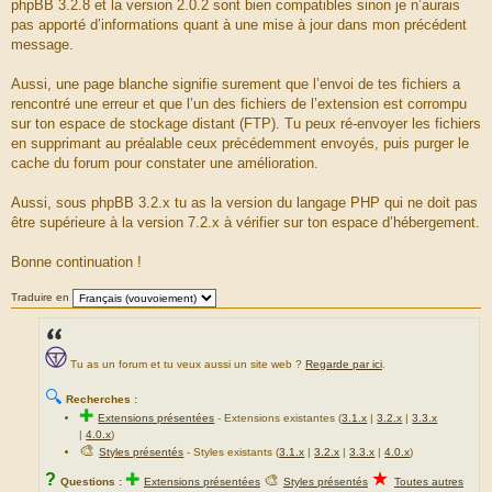
phpBB 3.2.8 et la version 2.0.2 sont bien compatibles sinon je n’aurais
g
pas apporté d’informations quant à une mise à jour dans mon précédent
e
message.
Aussi, une page blanche signifie surement que l’envoi de tes fichiers a
rencontré une erreur et que l’un des fichiers de l’extension est corrompu
sur ton espace de stockage distant (FTP). Tu peux ré-envoyer les fichiers
en supprimant au préalable ceux précédemment envoyés, puis purger le
cache du forum pour constater une amélioration.
Aussi, sous phpBB 3.2.x tu as la version du langage PHP qui ne doit pas
être supérieure à la version 7.2.x à vérifier sur ton espace d’hébergement.
Bonne continuation !
Traduire en
Tu as un forum et tu veux aussi un site web ?
Regarde par ici
.
🔍
Recherches :
✚
Extensions présentées
-
Extensions existantes (
3.1.x
|
3.2.x
|
3.3.x
|
4.0.x
)
🎨
Styles présentés
- Styles existants (
3.1.x
|
3.2.x
|
3.3.x
|
4.0.x
)
★
?
✚
🎨
Questions :
Extensions présentées
Styles présentés
Toutes autres