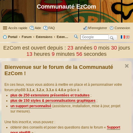
Communauté EzCom
Accès rapide
Aide
FAQ
M’enregistrer
Connexion
Portail
Forum
Extensions
Extensions présentées & traduites
R
ec
EzCom est ouvert depuis :
23
années
0
mois
30
jours
her
13
heures
9
minutes
56
secondes
ch
er
Bienvenue sur le forum de la Communauté
EzCom !
En ces lieux, nous vous aidons à mettre en place et à personnaliser votre
forum phpBB
3.1.x
,
3.2.x
,
3.3.x
&
4.0.x
grâce à :
plus de 250 extensions présentées et traduites
;
plus de 150 styles & personnalisations graphiques
;
un support personnalisé
(assistance, installation, mise à jour, projet
sur mesure).
Une fois inscrit.e, vous pouvez :
obtenir des conseils et poser des questions dans le forum «
Support
pour phpBB
» ;