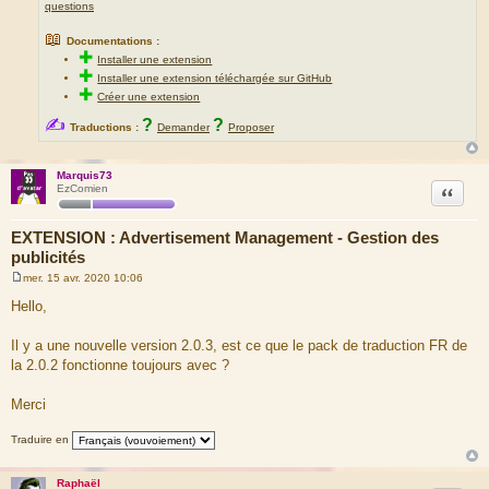
questions
📖
Documentations :
✚
Installer une extension
✚
Installer une extension téléchargée sur GitHub
✚
Créer une extension
✍
?
?
Traductions :
Demander
Proposer
Marquis73
Citation
EzComien
EXTENSION : Advertisement Management - Gestion des
publicités
mer. 15 avr. 2020 10:06
M
e
Hello,
s
s
a
Il y a une nouvelle version 2.0.3, est ce que le pack de traduction FR de
g
la 2.0.2 fonctionne toujours avec ?
e
Merci
Traduire en
Raphaël