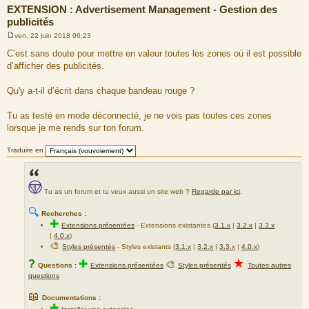
EXTENSION : Advertisement Management - Gestion des
publicités
ven. 22 juin 2018 06:23
M
e
C’est sans doute pour mettre en valeur toutes les zones où il est possible
s
d’afficher des publicités.
s
a
g
Qu'y a-t-il d’écrit dans chaque bandeau rouge ?
e
Tu as testé en mode déconnecté, je ne vois pas toutes ces zones
lorsque je me rends sur ton forum.
Traduire en
Tu as un forum et tu veux aussi un site web ?
Regarde par ici
.
🔍
Recherches :
✚
Extensions présentées
-
Extensions existantes (
3.1.x
|
3.2.x
|
3.3.x
|
4.0.x
)
🎨
Styles présentés
- Styles existants (
3.1.x
|
3.2.x
|
3.3.x
|
4.0.x
)
★
?
✚
🎨
Questions :
Extensions présentées
Styles présentés
Toutes autres
questions
📖
Documentations :
✚