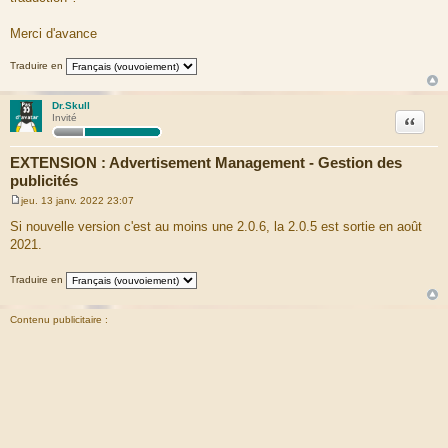
Merci d'avance
Traduire en
Dr.Skull
Citation
Invité
EXTENSION : Advertisement Management - Gestion des
publicités
jeu. 13 janv. 2022 23:07
M
e
Si nouvelle version c'est au moins une 2.0.6, la 2.0.5 est sortie en août
s
2021.
s
a
g
Traduire en
e
Contenu publicitaire :