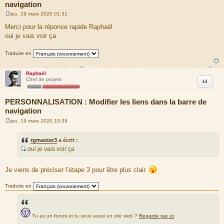
navigation
jeu. 19 mars 2020 01:31
M
e
Merci pour la réponse rapide Raphaël
s
oui je vais voir ça
s
a
g
Traduire en
e
Raphaël
Citation
Chef de projets
PERSONNALISATION : Modifier les liens dans la barre de
navigation
jeu. 19 mars 2020 10:39
M
e
s
rgmaster3
a écrit :
s
oui je vais voir ça
a
S
g
e
o
Je viens de préciser l’étape 3 pour être plus clair.
u
r
Traduire en
c
e
d
Tu as un forum et tu veux aussi un site web ?
Regarde par ici
.
u