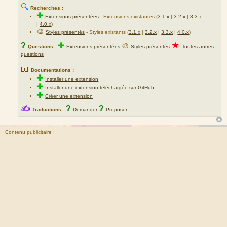
m
🔍
Recherches :
e
✚
Extensions présentées
-
Extensions existantes (
3.1.x
|
3.2.x
|
3.3.x
s
|
4.0.x
)
s
🎨
Styles présentés
- Styles existants (
3.1.x
|
3.2.x
|
3.3.x
|
4.0.x
)
a
★
?
✚
🎨
Questions :
Extensions présentées
Styles présentés
Toutes autres
g
questions
e
📖
Documentations :
✚
Installer une extension
✚
Installer une extension téléchargée sur GitHub
✚
Créer une extension
✍
?
?
Traductions :
Demander
Proposer
Contenu publicitaire :