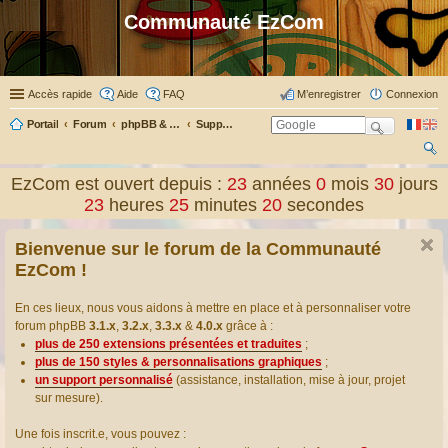
Communauté EzCom
Accès rapide
Aide
FAQ
M’enregistrer
Connexion
Portail
Forum
phpBB & Co
Support pour phpBB
ec
EzCom est ouvert depuis :
23
années
0
mois
30
jours
her
23
heures
25
minutes
20
secondes
ch
Bienvenue sur le forum de la Communauté
er
EzCom !
En ces lieux, nous vous aidons à mettre en place et à personnaliser votre
forum phpBB
3.1.x
,
3.2.x
,
3.3.x
&
4.0.x
grâce à :
plus de 250 extensions présentées et traduites
;
plus de 150 styles & personnalisations graphiques
;
un support personnalisé
(assistance, installation, mise à jour, projet
sur mesure).
Une fois inscrit.e, vous pouvez :