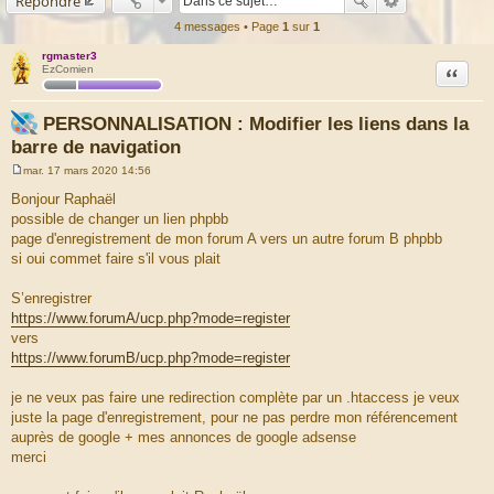
Répondre
4 messages • Page
1
sur
1
rgmaster3
Citation
EzComien
PERSONNALISATION : Modifier les liens dans la
barre de navigation
mar. 17 mars 2020 14:56
M
e
Bonjour Raphaël
s
possible de changer un lien phpbb
s
a
page d'enregistrement de mon forum A vers un autre forum B phpbb
g
si oui commet faire s'il vous plait
e
S’enregistrer
https://www.forumA/ucp.php?mode=register
vers
https://www.forumB/ucp.php?mode=register
je ne veux pas faire une redirection complète par un .htaccess je veux
juste la page d'enregistrement, pour ne pas perdre mon référencement
auprès de google + mes annonces de google adsense
merci