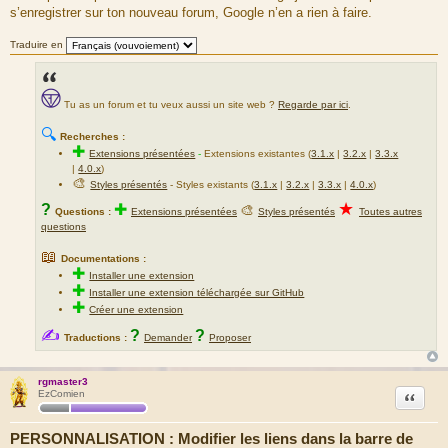
s’enregistrer sur ton nouveau forum, Google n’en a rien à faire.
Traduire en
Tu as un forum et tu veux aussi un site web ?
Regarde par ici
.
🔍
Recherches :
✚
Extensions présentées
-
Extensions existantes (
3.1.x
|
3.2.x
|
3.3.x
|
4.0.x
)
🎨
Styles présentés
- Styles existants (
3.1.x
|
3.2.x
|
3.3.x
|
4.0.x
)
★
?
✚
🎨
Questions :
Extensions présentées
Styles présentés
Toutes autres
questions
📖
Documentations :
✚
Installer une extension
✚
Installer une extension téléchargée sur GitHub
✚
Créer une extension
✍
?
?
Traductions :
Demander
Proposer
rgmaster3
Citation
EzComien
PERSONNALISATION : Modifier les liens dans la barre de