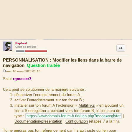
Raphaël
Citation
Chef de projets
PERSONNALISATION : Modifier les liens dans la barre de
navigation
Question traitée
mer. 18 mars 2020 01:10
M
e
Salut
rgmaster3
,
s
s
a
Cela peut se solutionner de la manière suivante :
g
désactiver l’enregistrement du forum A ;
e
activer l’enregistrement sur ton forum B ;
installer sur ton forum A l’extension «
Multilinks
» en ajoutant un
lien « S’enregistrer » pointant vers ton forum B, le lien sera de
type :
https://www.domain-forum-b.tld/ucp.php?mode=register
|
Documentation/présentation
|
Configuration
(étapes 7 à la fin).
Tu ne perdras pas ton référencement car il s’agit juste du lien pour