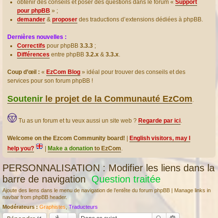
obtenir des conseils et poser des questions dans le forum «
Support
pour phpBB
» ;
demander
&
proposer
des traductions d’extensions dédiées à phpBB.
Dernières nouvelles :
Correctifs
pour phpBB
3.3.3
;
Différences
entre phpBB
3.2.x
&
3.3.x
.
Coup d’œil :
«
EzCom Blog
» idéal pour trouver des conseils et des
services pour son forum phpBB !
Soutenir
le projet de la Communauté EzCom
.
Tu as un forum et tu veux aussi un site web ?
Regarde par ici
.
Welcome on the Ezcom Community board!
|
English visitors, may I
help you?
|
Make a donation
to EzCom
.
PERSONNALISATION : Modifier les liens dans la
barre de navigation
Question traitée
Ajoute des liens dans le menu de navigation de l’entête du forum phpBB | Manage links in
navbar from phpBB header.
Modérateurs :
Graphistes
,
Traducteurs