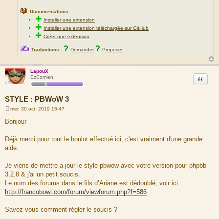
📖
Documentations :
✚
Installer une extension
✚
Installer une extension téléchargée sur GitHub
✚
Créer une extension
✍
?
?
Traductions :
Demander
Proposer
LapouX
Citation
EzComien
STYLE : PBWoW 3
mer. 30 oct. 2019 15:47
M
e
Bonjour
s
s
a
Déjà merci pour tout le boulot effectué ici, c'est vraiment d'une grande
g
aide.
e
Je viens de mettre a jour le style pbwow avec votre version pour phpbb
3.2.8 & j'ai un petit soucis.
Le nom des forums dans le fils d’Ariane est dédoublé, voir ici :
http://francobowl.com/forum/viewforum.php?f=586
Savez-vous comment régler le soucis ?