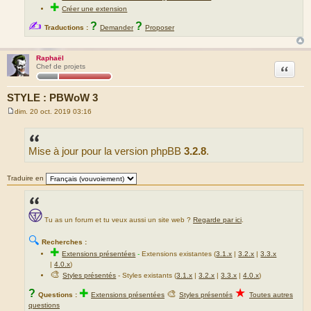
✚
Créer une extension
✍
?
?
Traductions :
Demander
Proposer
Raphaël
Citation
Chef de projets
STYLE : PBWoW 3
dim. 20 oct. 2019 03:16
M
e
s
s
Mise à jour pour la version phpBB
3.2.8
.
a
g
e
Traduire en
Tu as un forum et tu veux aussi un site web ?
Regarde par ici
.
🔍
Recherches :
✚
Extensions présentées
-
Extensions existantes (
3.1.x
|
3.2.x
|
3.3.x
|
4.0.x
)
🎨
Styles présentés
- Styles existants (
3.1.x
|
3.2.x
|
3.3.x
|
4.0.x
)
★
?
✚
🎨
Questions :
Extensions présentées
Styles présentés
Toutes autres
questions