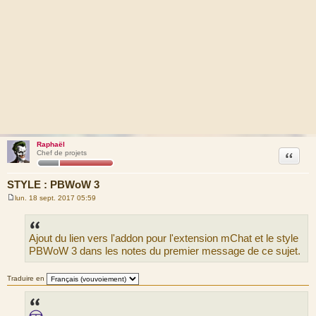
Raphaël
Citation
Chef de projets
STYLE : PBWoW 3
lun. 18 sept. 2017 05:59
M
e
s
s
Ajout du lien vers l'addon pour l'extension mChat et le style
a
g
PBWoW 3 dans les notes du premier message de ce sujet.
e
Traduire en