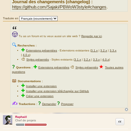
Journal des changements (changelog) :
https://github.com/Sajaki/PBWoW3style#changes
.
Traduire en
Tu as un forum et tu veux aussi un site web ?
Regarde par ici
.
🔍
Recherches :
✚
Extensions présentées
-
Extensions existantes (
3.1.x
|
3.2.x
|
3.3.x
|
4.0.x
)
🎨
Styles présentés
- Styles existants (
3.1.x
|
3.2.x
|
3.3.x
|
4.0.x
)
★
?
✚
🎨
Questions :
Extensions présentées
Styles présentés
Toutes autres
questions
📖
Documentations :
✚
Installer une extension
✚
Installer une extension téléchargée sur GitHub
✚
Créer une extension
✍
?
?
Traductions :
Demander
Proposer
Raphaël
Citation
Chef de projets