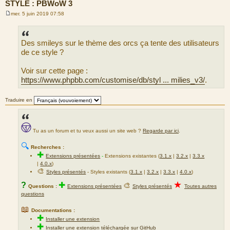
STYLE : PBWoW 3
mer. 5 juin 2019 07:58
M
e
s
s
Des smileys sur le thème des orcs ça tente des utilisateurs
a
g
de ce style ?
e
Voir sur cette page :
https://www.phpbb.com/customise/db/styl ... milies_v3/
.
Traduire en
Tu as un forum et tu veux aussi un site web ?
Regarde par ici
.
🔍
Recherches :
✚
Extensions présentées
-
Extensions existantes (
3.1.x
|
3.2.x
|
3.3.x
|
4.0.x
)
🎨
Styles présentés
- Styles existants (
3.1.x
|
3.2.x
|
3.3.x
|
4.0.x
)
★
?
✚
🎨
Questions :
Extensions présentées
Styles présentés
Toutes autres
questions
📖
Documentations :
✚
Installer une extension
✚
Installer une extension téléchargée sur GitHub