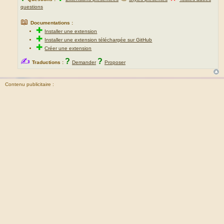
questions
📖
Documentations :
✚
Installer une extension
✚
Installer une extension téléchargée sur GitHub
✚
Créer une extension
✍
?
?
Traductions :
Demander
Proposer
Contenu publicitaire :