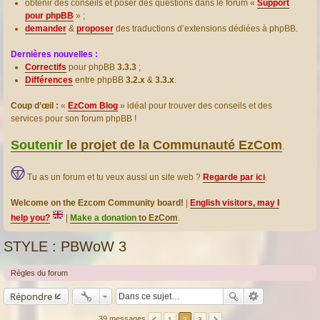
obtenir des conseils et poser des questions dans le forum «
Support
pour phpBB
» ;
demander
&
proposer
des traductions d’extensions dédiées à phpBB.
Dernières nouvelles :
Correctifs
pour phpBB
3.3.3
;
Différences
entre phpBB
3.2.x
&
3.3.x
.
Coup d’œil :
«
EzCom Blog
» idéal pour trouver des conseils et des
services pour son forum phpBB !
Soutenir
le projet de la Communauté EzCom
.
Tu as un forum et tu veux aussi un site web ?
Regarde par ici
.
Welcome on the Ezcom Community board!
|
English visitors, may I
help you?
|
Make a donation
to EzCom
.
STYLE : PBWoW 3
Règles du forum
Répondre
39 messages
1
2
3