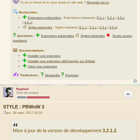
Tu as un forum et tu veux aussi un site web ?
Regarde par ici
.
🔍
Recherches :
✚
Extensions présentées
-
Extensions existantes (
3.1.x
|
3.2.x
|
3.3.x
|
4.0.x
)
🎨
Styles présentés
- Styles existants (
3.1.x
|
3.2.x
|
3.3.x
|
4.0.x
)
★
?
✚
🎨
Questions :
Extensions présentées
Styles présentés
Toutes autres
questions
📖
Documentations :
✚
Installer une extension
✚
Installer une extension téléchargée sur GitHub
✚
Créer une extension
✍
?
?
Traductions :
Demander
Proposer
Raphaël
Citation
Chef de projets
STYLE : PBWoW 3
jeu. 28 sept. 2017 03:32
M
e
s
s
Mise à jour de la version de développement
3.2.1.2
.
a
g
e