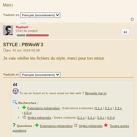
Merci
Traduire en
Raphaël
Citation
Chef de projets
STYLE : PBWoW 3
jeu. 31 oct. 2019 02:38
M
e
Je vais vérifier les fichiers du style, merci pour ton retour.
s
s
a
g
Traduire en
e
Tu as un forum et tu veux aussi un site web ?
Regarde par ici
.
🔍
Recherches :
✚
Extensions présentées
-
Extensions existantes (
3.1.x
|
3.2.x
|
3.3.x
|
4.0.x
)
🎨
Styles présentés
- Styles existants (
3.1.x
|
3.2.x
|
3.3.x
|
4.0.x
)
★
?
✚
🎨
Questions :
Extensions présentées
Styles présentés
Toutes autres
questions