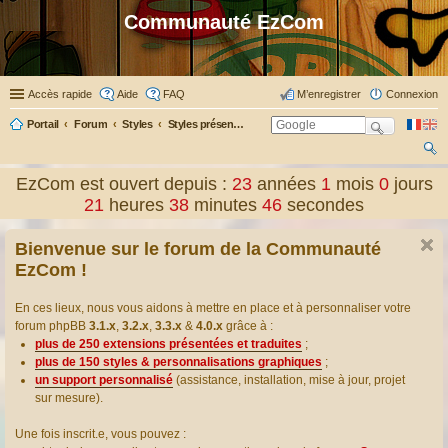
Communauté EzCom
Accès rapide
Aide
FAQ
M’enregistrer
Connexion
Portail
Forum
Styles
Styles présentés & traduits
ec
EzCom est ouvert depuis :
23
années
1
mois
0
jours
her
21
heures
38
minutes
47
secondes
ch
Bienvenue sur le forum de la Communauté
er
EzCom !
En ces lieux, nous vous aidons à mettre en place et à personnaliser votre
forum phpBB
3.1.x
,
3.2.x
,
3.3.x
&
4.0.x
grâce à :
plus de 250 extensions présentées et traduites
;
plus de 150 styles & personnalisations graphiques
;
un support personnalisé
(assistance, installation, mise à jour, projet
sur mesure).
Une fois inscrit.e, vous pouvez :