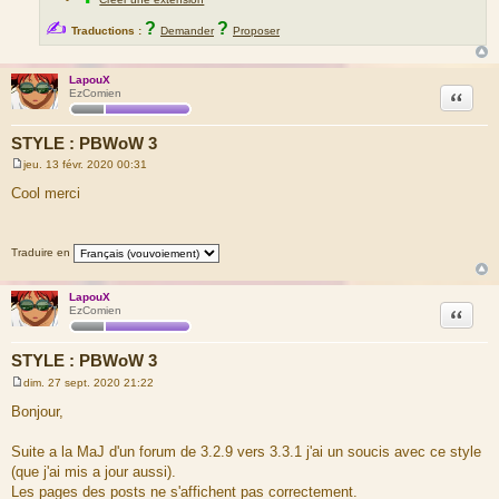
✍
?
?
Traductions :
Demander
Proposer
LapouX
Citation
EzComien
STYLE : PBWoW 3
jeu. 13 févr. 2020 00:31
M
e
Cool merci
s
s
a
g
Traduire en
e
LapouX
Citation
EzComien
STYLE : PBWoW 3
dim. 27 sept. 2020 21:22
M
e
Bonjour,
s
s
a
Suite a la MaJ d'un forum de 3.2.9 vers 3.3.1 j'ai un soucis avec ce style
g
(que j'ai mis a jour aussi).
e
Les pages des posts ne s'affichent pas correctement.