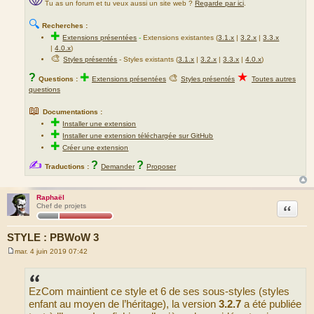
Tu as un forum et tu veux aussi un site web ?
Regarde par ici
.
🔍
Recherches :
✚
Extensions présentées
-
Extensions existantes (
3.1.x
|
3.2.x
|
3.3.x
|
4.0.x
)
🎨
Styles présentés
- Styles existants (
3.1.x
|
3.2.x
|
3.3.x
|
4.0.x
)
★
?
✚
🎨
Questions :
Extensions présentées
Styles présentés
Toutes autres
questions
📖
Documentations :
✚
Installer une extension
✚
Installer une extension téléchargée sur GitHub
✚
Créer une extension
✍
?
?
Traductions :
Demander
Proposer
Raphaël
Citation
Chef de projets
STYLE : PBWoW 3
mar. 4 juin 2019 07:42
M
e
s
s
EzCom maintient ce style et 6 de ses sous-styles (styles
a
g
enfant au moyen de l’héritage), la version
3.2.7
a été publiée
e