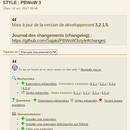
STYLE : PBWoW 3
jeu. 12 oct. 2017 20:46
M
e
s
s
Mise à jour de la version de développement
3.2.1.5
.
a
g
e
Journal des changements (changelog) :
https://github.com/Sajaki/PBWoW3style#changes
.
Traduire en
Tu as un forum et tu veux aussi un site web ?
Regarde par ici
.
🔍
Recherches :
✚
Extensions présentées
-
Extensions existantes (
3.1.x
|
3.2.x
|
3.3.x
|
4.0.x
)
🎨
Styles présentés
- Styles existants (
3.1.x
|
3.2.x
|
3.3.x
|
4.0.x
)
★
?
✚
🎨
Questions :
Extensions présentées
Styles présentés
Toutes autres
questions
📖
Documentations :
✚
Installer une extension
✚
Installer une extension téléchargée sur GitHub
✚
Créer une extension