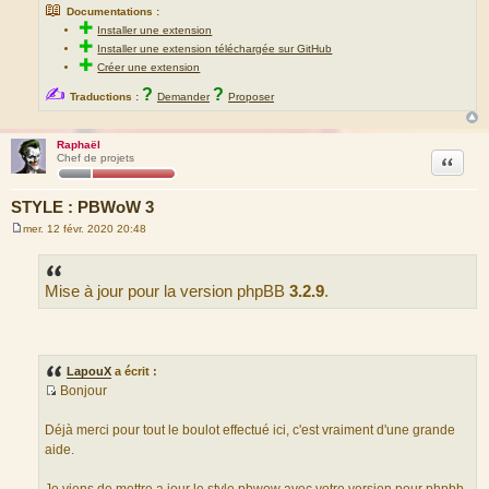
📖
Documentations :
✚
Installer une extension
✚
Installer une extension téléchargée sur GitHub
✚
Créer une extension
✍
?
?
Traductions :
Demander
Proposer
Raphaël
Citation
Chef de projets
STYLE : PBWoW 3
mer. 12 févr. 2020 20:48
M
e
s
s
Mise à jour pour la version phpBB
3.2.9
.
a
g
e
LapouX
a écrit :
Bonjour
S
o
Déjà merci pour tout le boulot effectué ici, c'est vraiment d'une grande
u
aide.
r
c