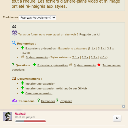
tout à l’heure. Les fichiers d’arrière-plans vidéo et rn image
ont été ré-intégrés aux styles.
Traduire en
Tu as un forum et tu veux aussi un site web ?
Regarde par ici
.
🔍
Recherches :
✚
Extensions présentées
-
Extensions existantes (
3.1.x
|
3.2.x
|
3.3.x
|
4.0.x
)
🎨
Styles présentés
- Styles existants (
3.1.x
|
3.2.x
|
3.3.x
|
4.0.x
)
★
?
✚
🎨
Questions :
Extensions présentées
Styles présentés
Toutes autres
questions
📖
Documentations :
✚
Installer une extension
✚
Installer une extension téléchargée sur GitHub
✚
Créer une extension
✍
?
?
Traductions :
Demander
Proposer
Raphaël
Citation
Chef de projets