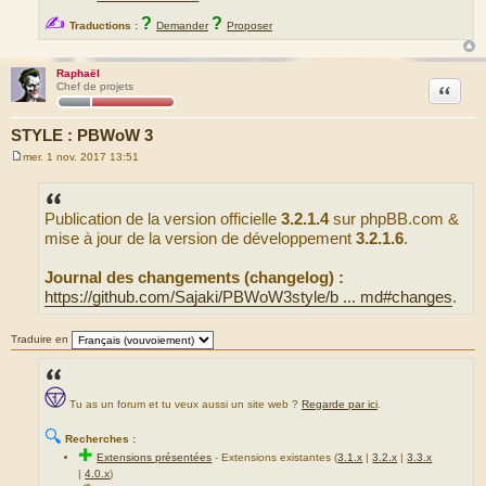
✍
?
?
Traductions :
Demander
Proposer
Raphaël
Citation
Chef de projets
STYLE : PBWoW 3
mer. 1 nov. 2017 13:51
M
e
s
s
Publication de la version officielle
3.2.1.4
sur phpBB.com &
a
g
mise à jour de la version de développement
3.2.1.6
.
e
Journal des changements (changelog) :
https://github.com/Sajaki/PBWoW3style/b ... md#changes
.
Traduire en
Tu as un forum et tu veux aussi un site web ?
Regarde par ici
.
🔍
Recherches :
✚
Extensions présentées
-
Extensions existantes (
3.1.x
|
3.2.x
|
3.3.x
|
4.0.x
)