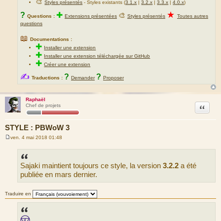
🎨
Styles présentés
- Styles existants (
3.1.x
|
3.2.x
|
3.3.x
|
4.0.x
)
★
?
✚
🎨
Questions :
Extensions présentées
Styles présentés
Toutes autres
questions
📖
Documentations :
✚
Installer une extension
✚
Installer une extension téléchargée sur GitHub
✚
Créer une extension
✍
?
?
Traductions :
Demander
Proposer
Raphaël
Citation
Chef de projets
STYLE : PBWoW 3
ven. 4 mai 2018 01:48
M
e
s
s
Sajaki maintient toujours ce style, la version
3.2.2
a été
a
g
publiée en mars dernier.
e
Traduire en