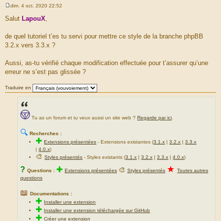
dim. 4 oct. 2020 22:52
M
e
Salut
LapouX
,
s
s
a
de quel tutoriel t’es tu servi pour mettre ce style de la branche phpBB
g
3.2.x vers 3.3.x ?
e
Aussi, as-tu vérifié chaque modification effectuée pour t’assurer qu’une
erreur ne s’est pas glissée ?
Traduire en
Tu as un forum et tu veux aussi un site web ?
Regarde par ici
.
🔍
Recherches :
✚
Extensions présentées
-
Extensions existantes (
3.1.x
|
3.2.x
|
3.3.x
|
4.0.x
)
🎨
Styles présentés
- Styles existants (
3.1.x
|
3.2.x
|
3.3.x
|
4.0.x
)
★
?
✚
🎨
Questions :
Extensions présentées
Styles présentés
Toutes autres
questions
📖
Documentations :
✚
Installer une extension
✚
Installer une extension téléchargée sur GitHub
✚
Créer une extension