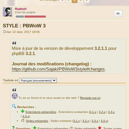
Raphaël
Citation
Chef de projets
STYLE : PBWoW 3
mar. 12 sept. 2017 18:06
M
e
s
s
Mise à jour de la version de développement
3.2.1.1
pour
a
g
phpBB
3.2.1
.
e
Journal des modifications (changelog) :
https://github.com/Sajaki/PBWoW3style#changes
.
Traduire en
Tu as un forum et tu veux aussi un site web ?
Regarde par ici
.
🔍
Recherches :
✚
Extensions présentées
-
Extensions existantes (
3.1.x
|
3.2.x
|
3.3.x
|
4.0.x
)
🎨
Styles présentés
- Styles existants (
3.1.x
|
3.2.x
|
3.3.x
|
4.0.x
)
★
?
✚
🎨
Questions :
Extensions présentées
Styles présentés
Toutes autres