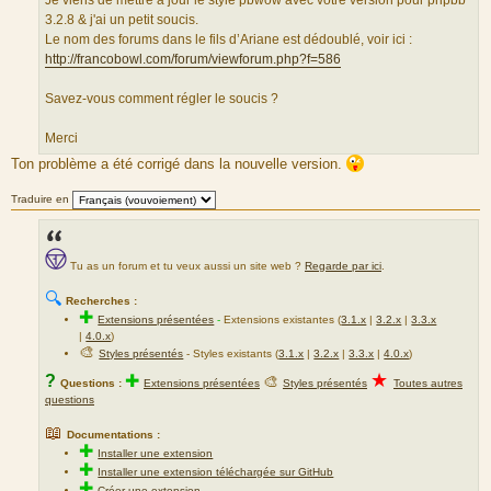
Je viens de mettre a jour le style pbwow avec votre version pour phpbb
e
3.2.8 & j'ai un petit soucis.
d
Le nom des forums dans le fils d’Ariane est dédoublé, voir ici :
u
http://francobowl.com/forum/viewforum.php?f=586
m
e
Savez-vous comment régler le soucis ?
s
s
Merci
a
Ton problème a été corrigé dans la nouvelle version.
g
e
Traduire en
Tu as un forum et tu veux aussi un site web ?
Regarde par ici
.
🔍
Recherches :
✚
Extensions présentées
-
Extensions existantes (
3.1.x
|
3.2.x
|
3.3.x
|
4.0.x
)
🎨
Styles présentés
- Styles existants (
3.1.x
|
3.2.x
|
3.3.x
|
4.0.x
)
★
?
✚
🎨
Questions :
Extensions présentées
Styles présentés
Toutes autres
questions
📖
Documentations :
✚
Installer une extension
✚
Installer une extension téléchargée sur GitHub
✚
Créer une extension