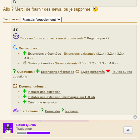
…
S
Allo ? Merci de fournir des news, ou je supprime.
o
u
Traduire en
r
c
e
Tu as un forum et tu veux aussi un site web ?
Regarde par ici
.
d
u
🔍
Recherches :
m
✚
Extensions présentées
-
Extensions existantes (
3.1.x
|
3.2.x
|
3.3.x
e
|
4.0.x
)
s
🎨
Styles présentés
- Styles existants (
3.1.x
|
3.2.x
|
3.3.x
|
4.0.x
)
s
★
?
✚
🎨
Questions :
Extensions présentées
Styles présentés
Toutes autres
a
questions
g
e
📖
Documentations :
✚
Installer une extension
✚
Installer une extension téléchargée sur GitHub
✚
Créer une extension
✍
?
?
Traductions :
Demander
Proposer
Dakin Quelia
Citation
Traducteur