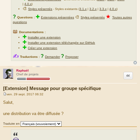
|
4.0.x
)
🎨
Styles présentés
- Styles existants (
3.1.x
|
3.2.x
|
3.3.x
|
4.0.x
)
★
?
✚
🎨
Questions :
Extensions présentées
Styles présentés
Toutes autres
questions
📖
Documentations :
✚
Installer une extension
✚
Installer une extension téléchargée sur GitHub
✚
Créer une extension
✍
?
?
Traductions :
Demander
Proposer
Raphaël
Citation
Chef de projets
[Extension] Message pour groupe spécifique
ven. 29 sept. 2017 06:32
M
e
Salut,
s
s
a
une distribution va être diffusée ?
g
e
Traduire en