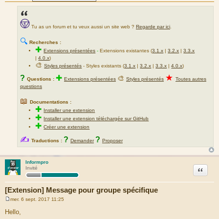
Tu as un forum et tu veux aussi un site web ?
Regarde par ici
.
🔍
Recherches :
✚
Extensions présentées
-
Extensions existantes (
3.1.x
|
3.2.x
|
3.3.x
|
4.0.x
)
🎨
Styles présentés
- Styles existants (
3.1.x
|
3.2.x
|
3.3.x
|
4.0.x
)
★
?
✚
🎨
Questions :
Extensions présentées
Styles présentés
Toutes autres
questions
📖
Documentations :
✚
Installer une extension
✚
Installer une extension téléchargée sur GitHub
✚
Créer une extension
✍
?
?
Traductions :
Demander
Proposer
Informpro
Citation
Invité
[Extension] Message pour groupe spécifique
mer. 6 sept. 2017 11:25
M
e
Hello,
s