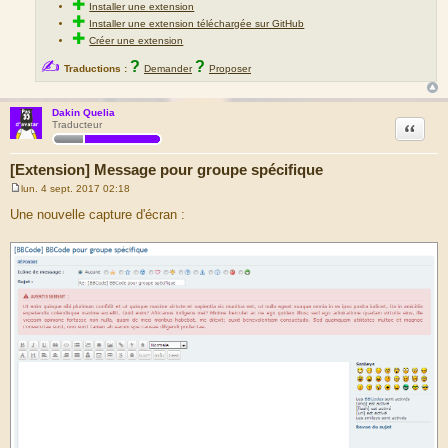
✚
Installer une extension
✚
Installer une extension téléchargée sur GitHub
✚
Créer une extension
✍
?
?
Traductions :
Demander
Proposer
Dakin Quelia
Citation
Traducteur
[Extension] Message pour groupe spécifique
lun. 4 sept. 2017 02:18
M
e
Une nouvelle capture d'écran :
s
s
a
g
e