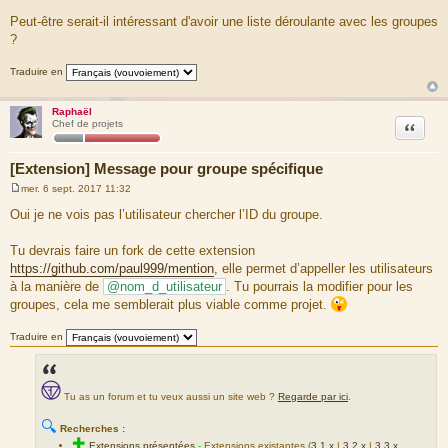
s
a
Peut-être serait-il intéressant d'avoir une liste déroulante avec les groupes
g
?
e
Traduire en
Raphaël
Citation
Chef de projets
[Extension] Message pour groupe spécifique
mer. 6 sept. 2017 11:32
M
e
Oui je ne vois pas l’utilisateur chercher l’ID du groupe.
s
s
a
Tu devrais faire un fork de cette extension
g
https://github.com/paul999/mention
, elle permet d’appeller les utilisateurs
e
à la manière de
@nom_d_utilisateur
. Tu pourrais la modifier pour les
groupes, cela me semblerait plus viable comme projet.
Traduire en
Tu as un forum et tu veux aussi un site web ?
Regarde par ici
.
🔍
Recherches :
✚
Extensions présentées
-
Extensions existantes (
3.1.x
|
3.2.x
|
3.3.x