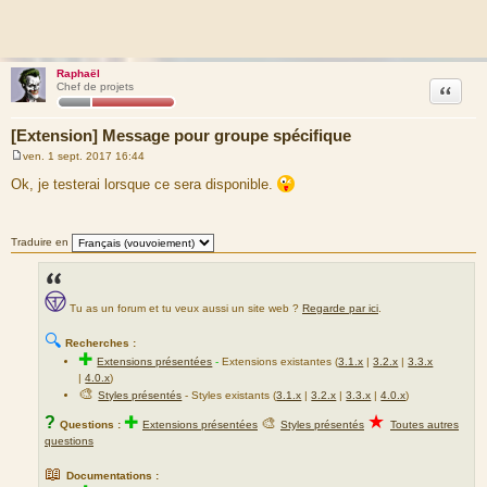
Raphaël
Citation
Chef de projets
[Extension] Message pour groupe spécifique
ven. 1 sept. 2017 16:44
M
e
Ok, je testerai lorsque ce sera disponible.
s
s
a
g
Traduire en
e
Tu as un forum et tu veux aussi un site web ?
Regarde par ici
.
🔍
Recherches :
✚
Extensions présentées
-
Extensions existantes (
3.1.x
|
3.2.x
|
3.3.x
|
4.0.x
)
🎨
Styles présentés
- Styles existants (
3.1.x
|
3.2.x
|
3.3.x
|
4.0.x
)
★
?
✚
🎨
Questions :
Extensions présentées
Styles présentés
Toutes autres
questions
📖
Documentations :