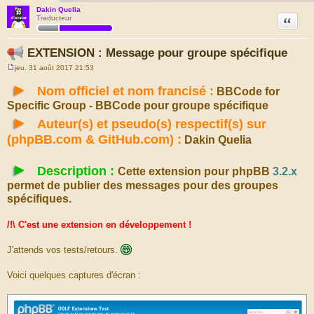
Dakin Quelia
Citation
Traducteur
EXTENSION : Message pour groupe spécifique
jeu. 31 août 2017 21:53
M
e
►
Nom officiel et nom francisé :
BBCode for
s
s
Specific Group - BBCode pour groupe spécifique
a
g
►
Auteur(s) et pseudo(s) respectif(s) sur
e
(phpBB.com & GitHub.com) :
Dakin Quelia
►
Description :
Cette extension pour phpBB
3.2.x
permet de publier des messages pour des groupes
spécifiques.
/!\ C'est une extension en développement !
J'attends vos tests/retours.
Voici quelques captures d'écran :