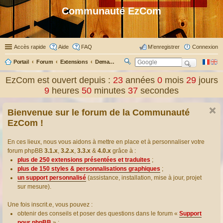
Communauté EzCom
Accès rapide
Aide
FAQ
M’enregistrer
Connexion
Portail
Forum
Extensions
Demander ou proposer des traductions d’extensions
R
ec
EzCom est ouvert depuis :
23
années
0
mois
29
jours
her
9
heures
50
minutes
38
secondes
ch
er
Bienvenue sur le forum de la Communauté
EzCom !
En ces lieux, nous vous aidons à mettre en place et à personnaliser votre
forum phpBB
3.1.x
,
3.2.x
,
3.3.x
&
4.0.x
grâce à :
plus de 250 extensions présentées et traduites
;
plus de 150 styles & personnalisations graphiques
;
un support personnalisé
(assistance, installation, mise à jour, projet
sur mesure).
Une fois inscrit.e, vous pouvez :
obtenir des conseils et poser des questions dans le forum «
Support
pour phpBB
» ;