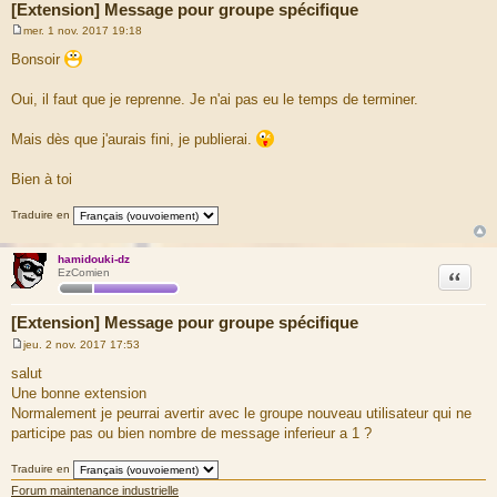
[Extension] Message pour groupe spécifique
mer. 1 nov. 2017 19:18
M
e
Bonsoir
s
s
a
Oui, il faut que je reprenne. Je n'ai pas eu le temps de terminer.
g
e
Mais dès que j'aurais fini, je publierai.
Bien à toi
Traduire en
hamidouki-dz
Citation
EzComien
[Extension] Message pour groupe spécifique
jeu. 2 nov. 2017 17:53
M
e
salut
s
Une bonne extension
s
a
Normalement je peurrai avertir avec le groupe nouveau utilisateur qui ne
g
participe pas ou bien nombre de message inferieur a 1 ?
e
Traduire en
Forum maintenance industrielle