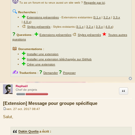
Tu as un forum et tu veux aussi un site web ?
Regarde par ici
.
🔍
Recherches :
✚
Extensions présentées
-
Extensions existantes (
3.1.x
|
3.2.x
|
3.3.x
|
4.0.x
)
🎨
Styles présentés
- Styles existants (
3.1.x
|
3.2.x
|
3.3.x
|
4.0.x
)
★
?
✚
🎨
Questions :
Extensions présentées
Styles présentés
Toutes autres
questions
📖
Documentations :
✚
Installer une extension
✚
Installer une extension téléchargée sur GitHub
✚
Créer une extension
✍
?
?
Traductions :
Demander
Proposer
Raphaël
Citation
Chef de projets
[Extension] Message pour groupe spécifique
ven. 27 oct. 2017 08:47
M
e
Salut,
s
s
a
g
Dakin Quelia
a écrit :
e