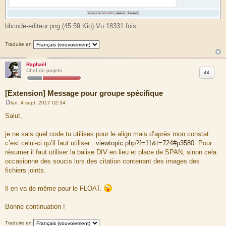
bbcode-editeur.png (45.59 Kio) Vu 18331 fois
Traduire en
Raphaël
Citation
Chef de projets
[Extension] Message pour groupe spécifique
lun. 4 sept. 2017 02:34
M
e
Salut,
s
s
a
je ne sais quel code tu utilises pour le align mais d’après mon constat
g
c’est celui-ci qu’il faut utiliser :
viewtopic.php?f=11&t=724#p3580
. Pour
e
résumer il faut utiliser la balise DIV en lieu et place de SPAN, sinon cela
occasionne des soucis lors des citation contenant des images des
fichiers joints.
Il en va de même pour le FLOAT.
Bonne continuation !
Traduire en