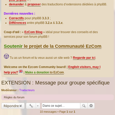
demander
&
proposer
des traductions d’extensions dédiées à phpBB.
Dernières nouvelles :
Correctifs
pour phpBB
3.3.3
;
Différences
entre phpBB
3.2.x
&
3.3.x
.
Coup d’œil :
«
EzCom Blog
» idéal pour trouver des conseils et des
services pour son forum phpBB !
Soutenir
le projet de la Communauté EzCom
.
Tu as un forum et tu veux aussi un site web ?
Regarde par ici
.
Welcome on the Ezcom Community board!
|
English visitors, may I
help you?
|
Make a donation
to EzCom
.
EXTENSION : Message pour groupe spécifique
Modérateur :
Traducteurs
Règles du forum
Répondre
10 messages • Page
1
sur
1