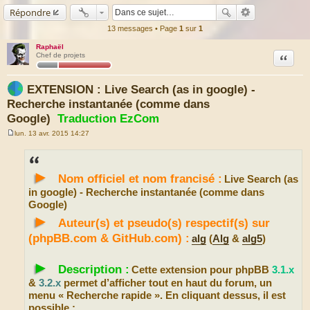
Répondre
13 messages • Page
1
sur
1
Raphaël
Citation
Chef de projets
EXTENSION : Live Search (as in google) -
Recherche instantanée (comme dans
Google)
Traduction EzCom
lun. 13 avr. 2015 14:27
M
e
s
s
►
a
Nom officiel et nom francisé :
Live Search (as
g
e
in google) - Recherche instantanée (comme dans
Google)
►
Auteur(s) et pseudo(s) respectif(s) sur
(phpBB.com & GitHub.com) :
alg
(
Alg
&
alg5
)
►
Description :
Cette extension pour phpBB
3.1.x
&
3.2.x
permet d’afficher tout en haut du forum, un
menu « Recherche rapide ». En cliquant dessus, il est
possible :