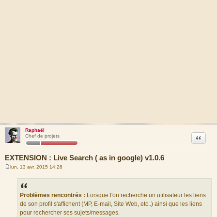
Raphaël
Citation
Chef de projets
EXTENSION : Live Search ( as in google) v1.0.6
lun. 13 avr. 2015 14:28
M
e
s
s
a
Problèmes rencontrés :
Lorsque l'on recherche un utilisateur les liens
g
de son profil s'affichent (MP, E-mail, Site Web, etc..) ainsi que les liens
e
pour rechercher ses sujets/messages.