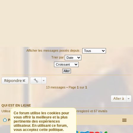
Afficher les messages postés depuis :
Trier par
Répondre
13 messages • Page
1
sur
1
Aller à
QUI EST EN LIGNE
Utilisateurs parcourant ce forum : Aucun utilisateur enregistré et 67 invités
Ce forum utilise les cookies pour
vous offrir la meilleure et la plus
Portail
Forum
pertinente des expériences
utilisateur. En utilisant ce forum,
vous acceptez cette politique.