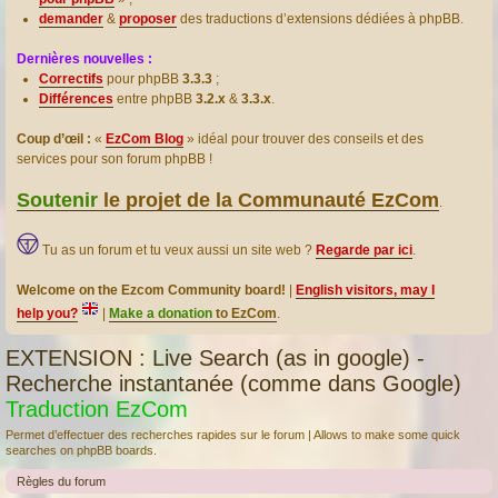
demander
&
proposer
des traductions d’extensions dédiées à phpBB.
Dernières nouvelles :
Correctifs
pour phpBB
3.3.3
;
Différences
entre phpBB
3.2.x
&
3.3.x
.
Coup d’œil :
«
EzCom Blog
» idéal pour trouver des conseils et des
services pour son forum phpBB !
Soutenir
le projet de la Communauté EzCom
.
Tu as un forum et tu veux aussi un site web ?
Regarde par ici
.
Welcome on the Ezcom Community board!
|
English visitors, may I
help you?
|
Make a donation
to EzCom
.
EXTENSION : Live Search (as in google) -
Recherche instantanée (comme dans Google)
Traduction EzCom
Permet d’effectuer des recherches rapides sur le forum | Allows to make some quick
searches on phpBB boards.
Règles du forum