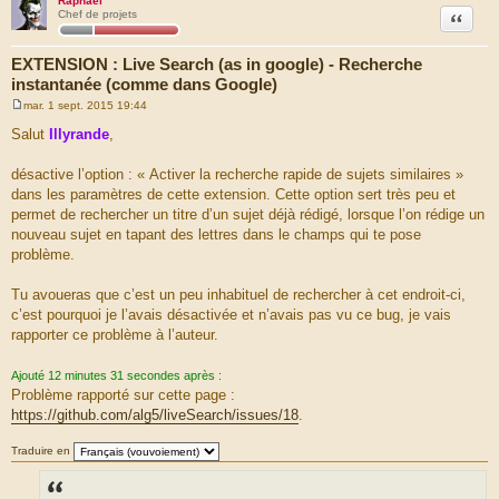
Raphaël
Citation
Chef de projets
EXTENSION : Live Search (as in google) - Recherche
instantanée (comme dans Google)
mar. 1 sept. 2015 19:44
M
e
Salut
Illyrande
,
s
s
a
désactive l’option : « Activer la recherche rapide de sujets similaires »
g
dans les paramètres de cette extension. Cette option sert très peu et
e
permet de rechercher un titre d’un sujet déjà rédigé, lorsque l’on rédige un
nouveau sujet en tapant des lettres dans le champs qui te pose
problème.
Tu avoueras que c’est un peu inhabituel de rechercher à cet endroit-ci,
c’est pourquoi je l’avais désactivée et n’avais pas vu ce bug, je vais
rapporter ce problème à l’auteur.
Ajouté 12 minutes 31 secondes après :
Problème rapporté sur cette page :
https://github.com/alg5/liveSearch/issues/18
.
Traduire en