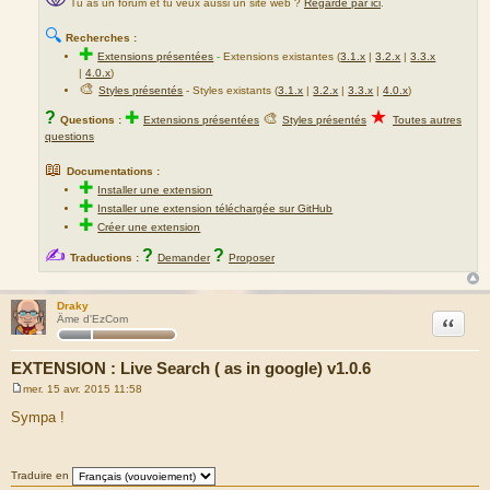
Tu as un forum et tu veux aussi un site web ?
Regarde par ici
.
🔍
Recherches :
✚
Extensions présentées
-
Extensions existantes (
3.1.x
|
3.2.x
|
3.3.x
|
4.0.x
)
🎨
Styles présentés
- Styles existants (
3.1.x
|
3.2.x
|
3.3.x
|
4.0.x
)
★
?
✚
🎨
Questions :
Extensions présentées
Styles présentés
Toutes autres
questions
📖
Documentations :
✚
Installer une extension
✚
Installer une extension téléchargée sur GitHub
✚
Créer une extension
✍
?
?
Traductions :
Demander
Proposer
Draky
Citation
Âme d'EzCom
EXTENSION : Live Search ( as in google) v1.0.6
mer. 15 avr. 2015 11:58
M
e
Sympa !
s
s
a
g
Traduire en
e