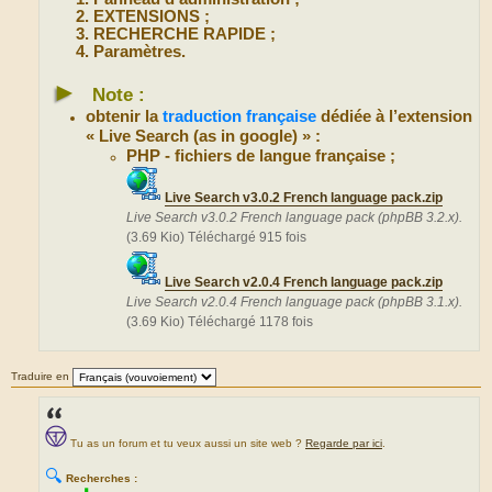
EXTENSIONS ;
RECHERCHE RAPIDE ;
Paramètres.
►
Note :
obtenir la
traduction française
dédiée à l’extension
« Live Search (as in google) » :
PHP - fichiers de langue française ;
Live Search v3.0.2 French language pack.zip
Live Search v3.0.2 French language pack (phpBB 3.2.x).
(3.69 Kio) Téléchargé 915 fois
Live Search v2.0.4 French language pack.zip
Live Search v2.0.4 French language pack (phpBB 3.1.x).
(3.69 Kio) Téléchargé 1178 fois
Traduire en
Tu as un forum et tu veux aussi un site web ?
Regarde par ici
.
🔍
Recherches :