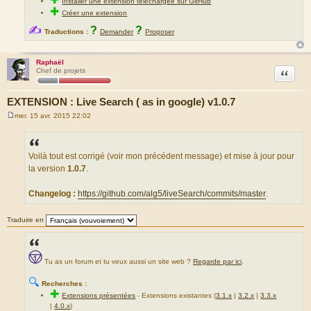
Installer une extension téléchargée sur GitHub
✚
Créer une extension
✍
?
?
Traductions :
Demander
Proposer
Raphaël
Citation
Chef de projets
EXTENSION : Live Search ( as in google) v1.0.7
mer. 15 avr. 2015 22:02
M
e
s
s
a
Voilà tout est corrigé (voir mon précédent message) et mise à jour pour
g
la version
1.0.7
.
e
Changelog :
https://github.com/alg5/liveSearch/commits/master
.
Traduire en
Tu as un forum et tu veux aussi un site web ?
Regarde par ici
.
🔍
Recherches :
✚
Extensions présentées
-
Extensions existantes (
3.1.x
|
3.2.x
|
3.3.x
|
4.0.x
)