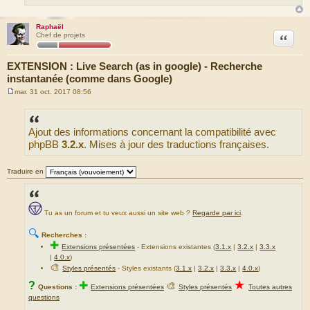
Raphaël
Citation
Chef de projets
EXTENSION : Live Search (as in google) - Recherche
instantanée (comme dans Google)
mar. 31 oct. 2017 08:56
M
e
s
s
Ajout des informations concernant la compatibilité avec
a
g
phpBB
3.2.x
. Mises à jour des traductions françaises.
e
Traduire en
Tu as un forum et tu veux aussi un site web ?
Regarde par ici
.
🔍
Recherches :
✚
Extensions présentées
-
Extensions existantes (
3.1.x
|
3.2.x
|
3.3.x
|
4.0.x
)
🎨
Styles présentés
- Styles existants (
3.1.x
|
3.2.x
|
3.3.x
|
4.0.x
)
★
?
✚
🎨
Questions :
Extensions présentées
Styles présentés
Toutes autres
questions