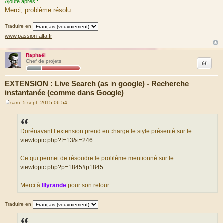
Ajouté après :
g
Merci, problème résolu.
e
Traduire en
www.passion-alfa.fr
Raphaël
Citation
Chef de projets
EXTENSION : Live Search (as in google) - Recherche
instantanée (comme dans Google)
sam. 5 sept. 2015 06:54
M
e
s
s
a
Dorénavant l’extension prend en charge le style présenté sur le
g
viewtopic.php?f=13&t=246
.
e
Ce qui permet de résoudre le problème mentionné sur le
viewtopic.php?p=1845#p1845
.
Merci à
Illyrande
pour son retour.
Traduire en