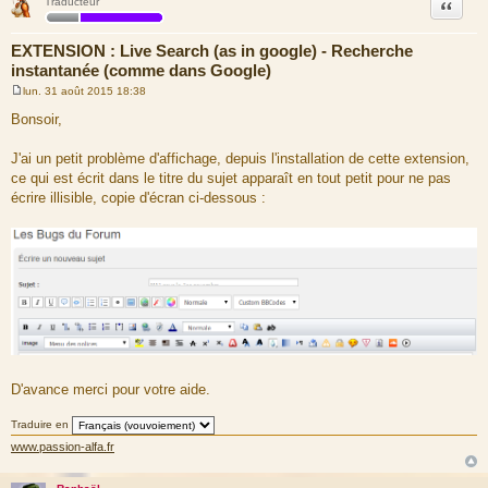
Citation
Traducteur
EXTENSION : Live Search (as in google) - Recherche
instantanée (comme dans Google)
lun. 31 août 2015 18:38
M
e
Bonsoir,
s
s
a
J'ai un petit problème d'affichage, depuis l'installation de cette extension,
g
ce qui est écrit dans le titre du sujet apparaît en tout petit pour ne pas
e
écrire illisible, copie d'écran ci-dessous :
D'avance merci pour votre aide.
Traduire en
www.passion-alfa.fr