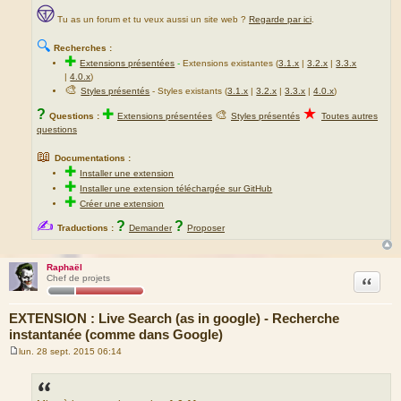
Tu as un forum et tu veux aussi un site web ?
Regarde par ici
.
🔍
Recherches :
✚
Extensions présentées
-
Extensions existantes (
3.1.x
|
3.2.x
|
3.3.x
|
4.0.x
)
🎨
Styles présentés
- Styles existants (
3.1.x
|
3.2.x
|
3.3.x
|
4.0.x
)
★
?
✚
🎨
Questions :
Extensions présentées
Styles présentés
Toutes autres
questions
📖
Documentations :
✚
Installer une extension
✚
Installer une extension téléchargée sur GitHub
✚
Créer une extension
✍
?
?
Traductions :
Demander
Proposer
Raphaël
Citation
Chef de projets
EXTENSION : Live Search (as in google) - Recherche
instantanée (comme dans Google)
lun. 28 sept. 2015 06:14
M
e
s
s