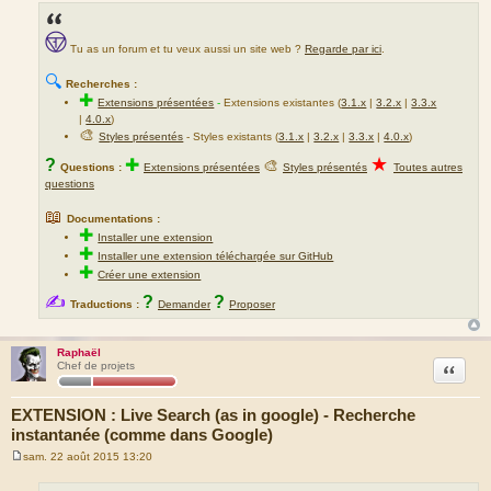
Tu as un forum et tu veux aussi un site web ?
Regarde par ici
.
🔍
Recherches :
✚
Extensions présentées
-
Extensions existantes (
3.1.x
|
3.2.x
|
3.3.x
|
4.0.x
)
🎨
Styles présentés
- Styles existants (
3.1.x
|
3.2.x
|
3.3.x
|
4.0.x
)
★
?
✚
🎨
Questions :
Extensions présentées
Styles présentés
Toutes autres
questions
📖
Documentations :
✚
Installer une extension
✚
Installer une extension téléchargée sur GitHub
✚
Créer une extension
✍
?
?
Traductions :
Demander
Proposer
Raphaël
Citation
Chef de projets
EXTENSION : Live Search (as in google) - Recherche
instantanée (comme dans Google)
sam. 22 août 2015 13:20
M
e