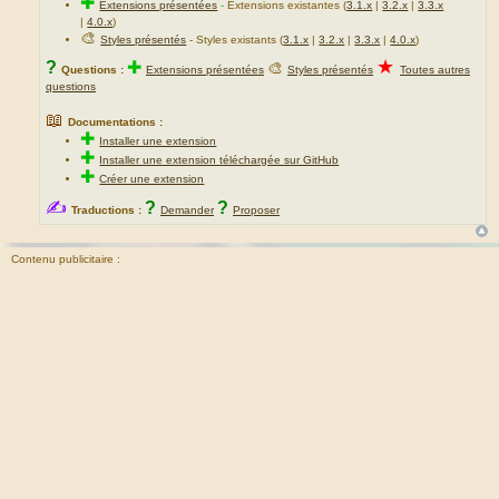
✚
Extensions présentées
-
Extensions existantes (
3.1.x
|
3.2.x
|
3.3.x
|
4.0.x
)
🎨
Styles présentés
- Styles existants (
3.1.x
|
3.2.x
|
3.3.x
|
4.0.x
)
★
?
✚
🎨
Questions :
Extensions présentées
Styles présentés
Toutes autres
questions
📖
Documentations :
✚
Installer une extension
✚
Installer une extension téléchargée sur GitHub
✚
Créer une extension
✍
?
?
Traductions :
Demander
Proposer
Contenu publicitaire :