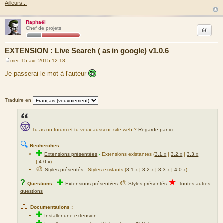
Ailleurs...
Raphaël
Citation
Chef de projets
EXTENSION : Live Search ( as in google) v1.0.6
mer. 15 avr. 2015 12:18
M
e
Je passerai le mot à l'auteur
s
s
a
g
Traduire en
e
Tu as un forum et tu veux aussi un site web ?
Regarde par ici
.
🔍
Recherches :
✚
Extensions présentées
-
Extensions existantes (
3.1.x
|
3.2.x
|
3.3.x
|
4.0.x
)
🎨
Styles présentés
- Styles existants (
3.1.x
|
3.2.x
|
3.3.x
|
4.0.x
)
★
?
✚
🎨
Questions :
Extensions présentées
Styles présentés
Toutes autres
questions
📖
Documentations :
✚
Installer une extension
✚