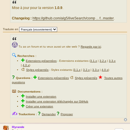
s
s
a
Mise à jour pour la version
1.0.9
.
g
e
Changelog :
https://github.com/alg5/liveSearch/comp ... f...master
.
Traduire en
Tu as un forum et tu veux aussi un site web ?
Regarde par ici
.
🔍
Recherches :
✚
Extensions présentées
-
Extensions existantes (
3.1.x
|
3.2.x
|
3.3.x
|
4.0.x
)
🎨
Styles présentés
- Styles existants (
3.1.x
|
3.2.x
|
3.3.x
|
4.0.x
)
★
?
✚
🎨
Questions :
Extensions présentées
Styles présentés
Toutes autres
questions
📖
Documentations :
✚
Installer une extension
✚
Installer une extension téléchargée sur GitHub
✚
Créer une extension
✍
?
?
Traductions :
Demander
Proposer
Illyrande