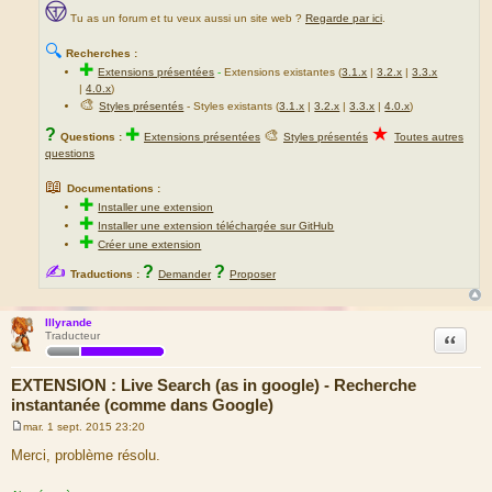
Tu as un forum et tu veux aussi un site web ?
Regarde par ici
.
🔍
Recherches :
✚
Extensions présentées
-
Extensions existantes (
3.1.x
|
3.2.x
|
3.3.x
|
4.0.x
)
🎨
Styles présentés
- Styles existants (
3.1.x
|
3.2.x
|
3.3.x
|
4.0.x
)
★
?
✚
🎨
Questions :
Extensions présentées
Styles présentés
Toutes autres
questions
📖
Documentations :
✚
Installer une extension
✚
Installer une extension téléchargée sur GitHub
✚
Créer une extension
✍
?
?
Traductions :
Demander
Proposer
Illyrande
Citation
Traducteur
EXTENSION : Live Search (as in google) - Recherche
instantanée (comme dans Google)
mar. 1 sept. 2015 23:20
M
e
Merci, problème résolu.
s
s
a