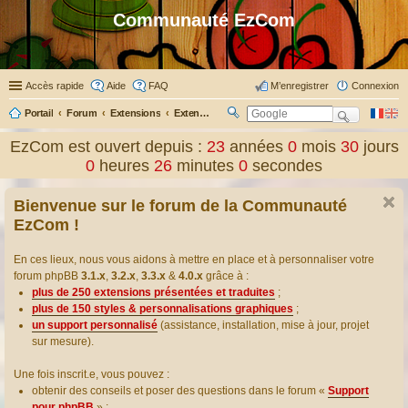
Communauté EzCom
Accès rapide
Aide
FAQ
M’enregistrer
Connexion
Portail
Forum
Extensions
Extensions présentées & traduites
R
ec
EzCom est ouvert depuis :
23
années
0
mois
30
jours
her
0
heures
26
minutes
1
secondes
ch
er
Bienvenue sur le forum de la Communauté
EzCom !
En ces lieux, nous vous aidons à mettre en place et à personnaliser votre
forum phpBB
3.1.x
,
3.2.x
,
3.3.x
&
4.0.x
grâce à :
plus de 250 extensions présentées et traduites
;
plus de 150 styles & personnalisations graphiques
;
un support personnalisé
(assistance, installation, mise à jour, projet
sur mesure).
Une fois inscrit.e, vous pouvez :
obtenir des conseils et poser des questions dans le forum «
Support
pour phpBB
» ;