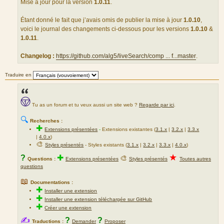
a
Mise à jour pour la version
1.0.11
.
g
e
Étant donné le fait que j’avais omis de publier la mise à jour
1.0.10
,
voici le journal des changements ci-dessous pour les versions
1.0.10
&
1.0.11
.
Changelog :
https://github.com/alg5/liveSearch/comp ... f...master
.
Traduire en
Tu as un forum et tu veux aussi un site web ?
Regarde par ici
.
🔍
Recherches :
✚
Extensions présentées
-
Extensions existantes (
3.1.x
|
3.2.x
|
3.3.x
|
4.0.x
)
🎨
Styles présentés
- Styles existants (
3.1.x
|
3.2.x
|
3.3.x
|
4.0.x
)
★
?
✚
🎨
Questions :
Extensions présentées
Styles présentés
Toutes autres
questions
📖
Documentations :
✚
Installer une extension
✚
Installer une extension téléchargée sur GitHub
✚
Créer une extension
✍
?
?
Traductions :
Demander
Proposer