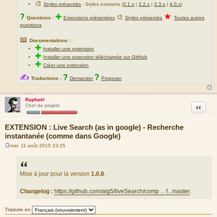
🎨
Styles présentés
- Styles existants (
3.1.x
|
3.2.x
|
3.3.x
|
4.0.x
)
★
?
✚
🎨
Questions :
Extensions présentées
Styles présentés
Toutes autres
questions
📖
Documentations :
✚
Installer une extension
✚
Installer une extension téléchargée sur GitHub
✚
Créer une extension
✍
?
?
Traductions :
Demander
Proposer
Raphaël
Citation
Chef de projets
EXTENSION : Live Search (as in google) - Recherche
instantanée (comme dans Google)
mar. 11 août 2015 23:25
M
e
s
s
a
Mise à jour pour la version
1.0.8
.
g
e
Changelog :
https://github.com/alg5/liveSearch/comp ... f...master
.
Traduire en