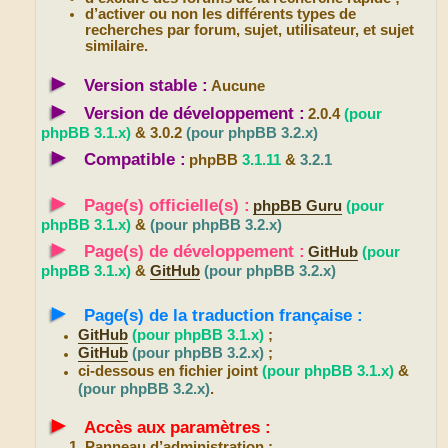
d’activer ou non les différents types de
recherches par forum, sujet, utilisateur, et sujet
similaire.
►
Version stable :
Aucune
►
Version de développement :
2.0.4
(pour
phpBB 3.1.x)
& 3.0.2
(pour phpBB 3.2.x)
►
Compatible :
phpBB
3.1.11
&
3.2.1
►
Page(s) officielle(s) :
phpBB Guru
(pour
phpBB 3.1.x)
&
(pour phpBB 3.2.x)
►
Page(s) de développement :
GitHub
(pour
phpBB 3.1.x)
&
GitHub
(pour phpBB 3.2.x)
►
Page(s) de la traduction française :
GitHub
(pour phpBB 3.1.x)
;
GitHub
(pour phpBB 3.2.x)
;
ci-dessous en fichier joint
(pour phpBB 3.1.x)
&
(pour phpBB 3.2.x)
.
►
Accès aux paramètres :
Panneau d’administration ;