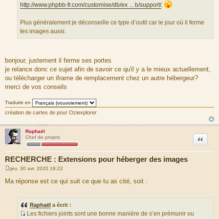
r
http://www.phpbb-fr.com/customise/db/ex ... b/support/
.
c
e
Plus généralement je déconseille ce type d’outil car le jour où il ferme
d
tes images aussi.
u
m
e
bonjour, justement il ferme ses portes
s
je relance donc ce sujet afin de savoir ce qu'il y a le mieux actuellement,
s
ou télécharger un iframe de remplacement chez un autre hébergeur?
a
merci de vos conseils
g
e
Traduire en
création de cartes de pour Oziexplorer
Raphaël
Citation
Chef de projets
RECHERCHE : Extensions pour héberger des images
jeu. 30 avr. 2020 18:22
M
e
Ma réponse est ce qui suit ce que tu as cité, soit :
s
s
a
g
Raphaël
a écrit :
e
Les fichiers joints sont une bonne manière de s’en prémunir ou