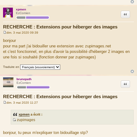
xpmen
Citation
EzComien
RECHERCHE : Extensions pour héberger des images
dim. 3 mai 2020 09:39
M
e
bonjour
s
pour ma part j'ai bidouiller une extension avec zupimages.net
s
a
et c'est fonctionnel, en plus d'avoir la possibilité d'héberger 2 images en
g
une fois si souhaité (fonction donner par zupimages)
e
Traduire en
brunopath
Citation
EzComien
RECHERCHE : Extensions pour héberger des images
dim. 3 mai 2020 11:27
M
e
s
xpmen
a écrit :
s
zupimages
a
S
g
e
o
bonjour, tu peux m'expliquer ton bidouillage stp?
u