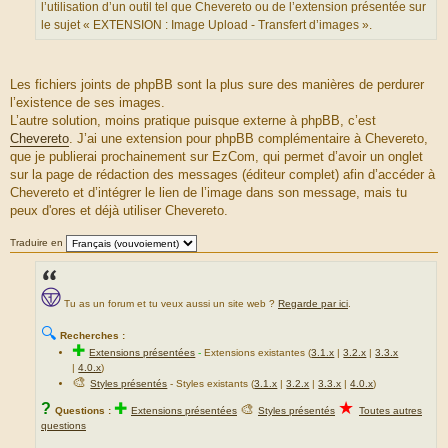
S
l’utilisation d’un outil tel que Chevereto ou de l’extension présentée sur
o
le sujet « EXTENSION : Image Upload - Transfert d’images ».
u
r
c
Les fichiers joints de phpBB sont la plus sure des manières de perdurer
e
l’existence de ses images.
d
L’autre solution, moins pratique puisque externe à phpBB, c’est
u
Chevereto
. J’ai une extension pour phpBB complémentaire à Chevereto,
m
que je publierai prochainement sur EzCom, qui permet d’avoir un onglet
e
sur la page de rédaction des messages (éditeur complet) afin d’accéder à
s
Chevereto et d’intégrer le lien de l’image dans son message, mais tu
s
peux d'ores et déjà utiliser Chevereto.
a
g
Traduire en
e
Tu as un forum et tu veux aussi un site web ?
Regarde par ici
.
🔍
Recherches :
✚
Extensions présentées
-
Extensions existantes (
3.1.x
|
3.2.x
|
3.3.x
|
4.0.x
)
🎨
Styles présentés
- Styles existants (
3.1.x
|
3.2.x
|
3.3.x
|
4.0.x
)
★
?
✚
🎨
Questions :
Extensions présentées
Styles présentés
Toutes autres
questions