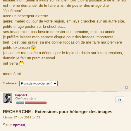
ensuite il ont (enfin il avais sur l'ancien fofo 3.0) la possibilité de et je leur
est même demander de le faire ainsi, de poster des image dite
"éphémère"
avec un hebergeur externe
genre; météo du jour de votre région, smileys chercher sur un autre site,
petite image poster sur la shout etc...
ses image n'ont pas besoin de rester des semaine, mois ou année
je préfère laisser mon espace disque pour des images importante
bref, c'est pas grave, sa me donne l'occasion de me faire ma première
petite extension
j'ai passer ma soirée a décortiquer le topic de dakin sur les extensions,
demain je fait un premier essai
ont verra
merci à toi
Traduire en
Raphaël
Citation
Chef de projets
RECHERCHE : Extensions pour héberger des images
sam. 17 nov. 2018 14:53
M
e
Salut
xpmen
,
s
s