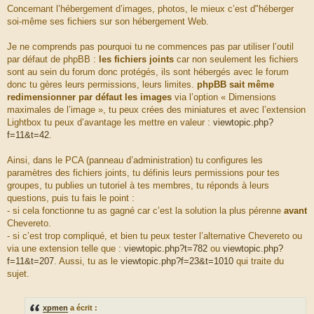
s
c
o
Concernant l’hébergement d’images, photos, le mieux c’est d"héberger
a
e
u
soi-même ses fichiers sur son hébergement Web.
g
d
r
e
u
c
Je ne comprends pas pourquoi tu ne commences pas par utiliser l’outil
m
e
par défaut de phpBB :
les fichiers joints
car non seulement les fichiers
e
d
sont au sein du forum donc protégés, ils sont hébergés avec le forum
s
u
donc tu gères leurs permissions, leurs limites.
phpBB sait même
s
m
redimensionner par défaut les images
via l’option « Dimensions
a
e
maximales de l’image », tu peux crées des miniatures et avec l’extension
g
s
Lightbox tu peux d’avantage les mettre en valeur :
viewtopic.php?
e
s
f=11&t=42
.
a
g
Ainsi, dans le PCA (panneau d’administration) tu configures les
e
paramètres des fichiers joints, tu définis leurs permissions pour tes
groupes, tu publies un tutoriel à tes membres, tu réponds à leurs
questions, puis tu fais le point :
- si cela fonctionne tu as gagné car c’est la solution la plus pérenne
avant
Chevereto.
- si c’est trop compliqué, et bien tu peux tester l’alternative Chevereto ou
via une extension telle que :
viewtopic.php?t=782
ou
viewtopic.php?
f=11&t=207
. Aussi, tu as le
viewtopic.php?f=23&t=1010
qui traite du
sujet.
xpmen
a écrit :