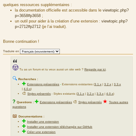
a
quelques ressources supplémentaires :
g
la documentation officielle est accessible dans le
viewtopic.php?
e
p=3658#p3658
;
un outil pour aider à la création d’une extension :
viewtopic.php?
p=2712#p2712
(je l’ai traduit).
Bonne continuation !
Traduire en
Tu as un forum et tu veux aussi un site web ?
Regarde par ici
.
🔍
Recherches :
✚
Extensions présentées
-
Extensions existantes (
3.1.x
|
3.2.x
|
3.3.x
|
4.0.x
)
🎨
Styles présentés
- Styles existants (
3.1.x
|
3.2.x
|
3.3.x
|
4.0.x
)
★
?
✚
🎨
Questions :
Extensions présentées
Styles présentés
Toutes autres
questions
📖
Documentations :
✚
Installer une extension
✚
Installer une extension téléchargée sur GitHub
✚
Créer une extension