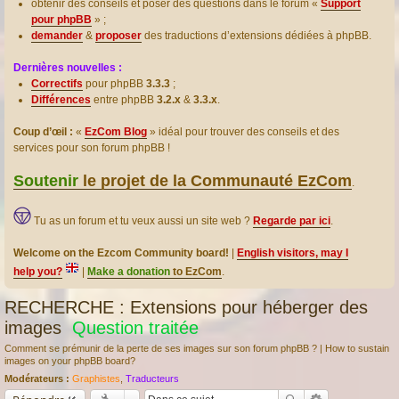
obtenir des conseils et poser des questions dans le forum «
Support
pour phpBB
» ;
demander
&
proposer
des traductions d’extensions dédiées à phpBB.
Dernières nouvelles :
Correctifs
pour phpBB
3.3.3
;
Différences
entre phpBB
3.2.x
&
3.3.x
.
Coup d’œil :
«
EzCom Blog
» idéal pour trouver des conseils et des
services pour son forum phpBB !
Soutenir
le projet de la Communauté EzCom
.
Tu as un forum et tu veux aussi un site web ?
Regarde par ici
.
Welcome on the Ezcom Community board!
|
English visitors, may I
help you?
|
Make a donation
to EzCom
.
RECHERCHE : Extensions pour héberger des
images
Question traitée
Comment se prémunir de la perte de ses images sur son forum phpBB ? | How to sustain
images on your phpBB board?
Modérateurs :
Graphistes
,
Traducteurs