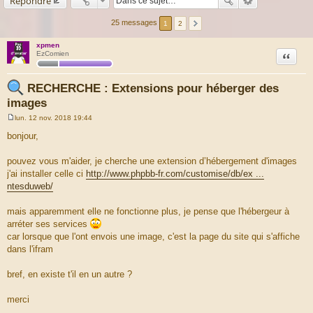
Répondre
25 messages
1
2
xpmen
Citation
EzComien
RECHERCHE : Extensions pour héberger des
images
lun. 12 nov. 2018 19:44
M
e
bonjour,
s
s
a
pouvez vous m'aider, je cherche une extension d’hébergement d'images
g
j'ai installer celle ci
http://www.phpbb-fr.com/customise/db/ex ...
e
ntesduweb/
mais apparemment elle ne fonctionne plus, je pense que l'hébergeur à
arréter ses services
car lorsque que l'ont envois une image, c'est la page du site qui s'affiche
dans l'ifram
bref, en existe t'il en un autre ?
merci