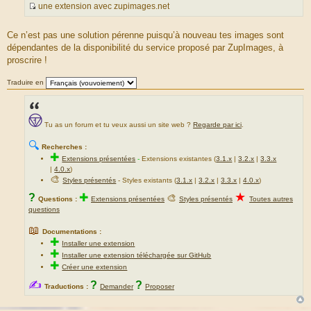
une extension avec zupimages.net
S
o
Ce n’est pas une solution pérenne puisqu’à nouveau tes images sont
u
dépendantes de la disponibilité du service proposé par ZupImages, à
r
proscrire !
c
e
Traduire en
d
u
m
Tu as un forum et tu veux aussi un site web ?
Regarde par ici
.
e
s
🔍
Recherches :
s
✚
Extensions présentées
-
Extensions existantes (
3.1.x
|
3.2.x
|
3.3.x
a
|
4.0.x
)
g
🎨
Styles présentés
- Styles existants (
3.1.x
|
3.2.x
|
3.3.x
|
4.0.x
)
e
★
?
✚
🎨
Questions :
Extensions présentées
Styles présentés
Toutes autres
questions
📖
Documentations :
✚
Installer une extension
✚
Installer une extension téléchargée sur GitHub
✚
Créer une extension
✍
?
?
Traductions :
Demander
Proposer