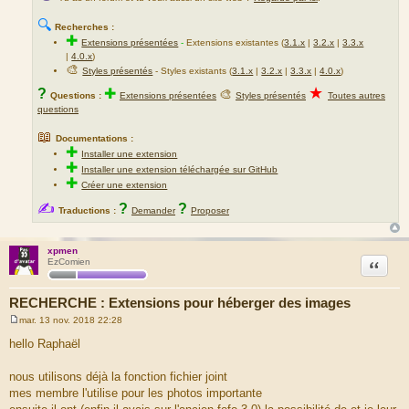
🔍
Recherches :
✚
Extensions présentées
-
Extensions existantes (
3.1.x
|
3.2.x
|
3.3.x
|
4.0.x
)
🎨
Styles présentés
- Styles existants (
3.1.x
|
3.2.x
|
3.3.x
|
4.0.x
)
★
?
✚
🎨
Questions :
Extensions présentées
Styles présentés
Toutes autres
questions
📖
Documentations :
✚
Installer une extension
✚
Installer une extension téléchargée sur GitHub
✚
Créer une extension
✍
?
?
Traductions :
Demander
Proposer
xpmen
Citation
EzComien
RECHERCHE : Extensions pour héberger des images
mar. 13 nov. 2018 22:28
M
e
hello Raphaël
s
s
a
nous utilisons déjà la fonction fichier joint
g
mes membre l'utilise pour les photos importante
e