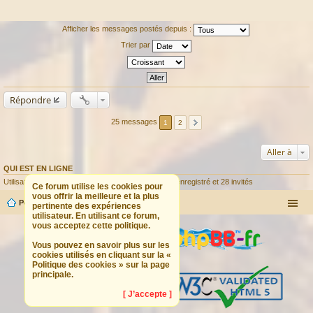
Afficher les messages postés depuis :
Trier par
Répondre
25 messages
1
2
Aller à
QUI EST EN LIGNE
Utilisateurs parcourant ce forum : Aucun utilisateur enregistré et 28 invités
Ce forum utilise les cookies pour
vous offrir la meilleure et la plus
Portail
Forum
pertinente des expériences
utilisateur. En utilisant ce forum,
vous acceptez cette politique.
Vous pouvez en savoir plus sur les
cookies utilisés en cliquant sur la «
Politique des cookies » sur la page
principale.
[ J’accepte ]