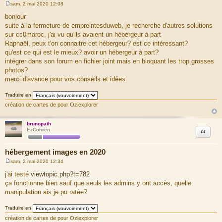
sam. 2 mai 2020 12:08
M
e
bonjour
s
suite à la fermeture de empreintesduweb, je recherche d'autres solutions
s
a
sur cc0maroc, j'ai vu qu'ils avaient un hébergeur à part
g
Raphaël, peux t'on connaitre cet hébergeur? est ce intéressant?
e
qu'est ce qui est le mieux? avoir un hébergeur à part?
intégrer dans son forum en fichier joint mais en bloquant les trop grosses
photos?
merci d'avance pour vos conseils et idées.
Traduire en
création de cartes de pour Oziexplorer
brunopath
Citation
EzComien
hébergement images en 2020
sam. 2 mai 2020 12:34
M
e
j'ai testé
viewtopic.php?t=782
s
ça fonctionne bien sauf que seuls les admins y ont accès, quelle
s
a
manipulation ais je pu ratée?
g
e
Traduire en
création de cartes de pour Oziexplorer