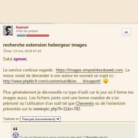
Raphaël
Citation
Chef de projets
recherche extension hebergeur images
mar. 13 nov. 2018 07:42
M
e
Salut
xpmen
,
s
s
a
Le service continue regarde :
https://images.empreintesduweb.com
. Le
g
mieux serait de demander à son auteur en ouvrant un sujet ici :
e
http://www.phpbb-fr.com/customise/db/ex ... b/support/
.
Plus généralement je déconseille ce type d’outil car le jour où il ferme tes
images aussi. Les fichiers joints sont une bonne manière de s’en
prémunir ou l’utilisation d’un outil tel que
Chevereto
ou de l’extension
présentée sur le
viewtopic.php?f=11&t=782
.
Traduire en
Tu as un forum et tu veux aussi un site web ?
Regarde par ici
.