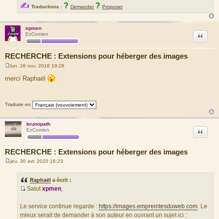
✍
?
?
Traductions :
Demander
Proposer
xpmen
Citation
EzComien
RECHERCHE : Extensions pour héberger des images
lun. 26 nov. 2018 19:26
M
e
merci Raphaël
s
s
a
g
Traduire en
e
brunopath
Citation
EzComien
RECHERCHE : Extensions pour héberger des images
jeu. 30 avr. 2020 16:23
M
e
s
Raphaël
a écrit :
s
Salut
xpmen
,
a
S
g
e
o
Le service continue regarde :
https://images.empreintesduweb.com
. Le
u
mieux serait de demander à son auteur en ouvrant un sujet ici :