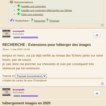
📖
Documentations :
✚
Installer une extension
✚
Installer une extension téléchargée sur GitHub
✚
Créer une extension
✍
?
?
Traductions :
Demander
Proposer
brunopath
Citation
EzComien
RECHERCHE : Extensions pour héberger des images
ven. 1 mai 2020 10:48
M
e
bonjour et merci, oui j'ai déjà vérifié au niveau des fichiers joints sur notre
s
forum, pas de soucis
s
a
je vais donc me pencher sur chevereto et suis par conséquent très
g
intéressé par ton extension
e
Traduire en
création de cartes de pour Oziexplorer
brunopath
Citation
EzComien
hébergement images en 2020