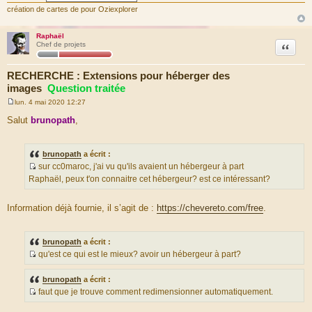
création de cartes de pour Oziexplorer
Raphaël
Citation
Chef de projets
RECHERCHE : Extensions pour héberger des
images
Question traitée
lun. 4 mai 2020 12:27
M
e
Salut
brunopath
,
s
s
a
g
brunopath
a écrit :
e
sur cc0maroc, j'ai vu qu'ils avaient un hébergeur à part
S
Raphaël, peux t'on connaitre cet hébergeur? est ce intéressant?
o
u
Information déjà fournie, il s’agit de :
https://chevereto.com/free
.
r
c
e
brunopath
a écrit :
d
qu'est ce qui est le mieux? avoir un hébergeur à part?
u
S
m
o
brunopath
a écrit :
e
u
faut que je trouve comment redimensionner automatiquement.
s
r
S