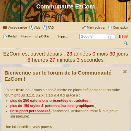
Communauté EzCom
Accès rapide
Aide
FAQ
M’enregistrer
Connexion
Portail
Forum
phpBB & Co
Support pour phpBB
ec
EzCom est ouvert depuis :
23
années
0
mois
30
jours
her
8
heures
27
minutes
3
secondes
ch
Bienvenue sur le forum de la Communauté
er
EzCom !
En ces lieux, nous vous aidons à mettre en place et à personnaliser votre
forum phpBB
3.1.x
,
3.2.x
,
3.3.x
&
4.0.x
grâce à :
plus de 250 extensions présentées et traduites
;
plus de 150 styles & personnalisations graphiques
;
un support personnalisé
(assistance, installation, mise à jour, projet
sur mesure).
Une fois inscrit.e, vous pouvez :