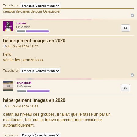
r
Traduire en
c
création de cartes de pour Oziexplorer
e
d
xpmen
u
Citation
EzComien
m
e
hébergement images en 2020
s
dim. 3 mai 2020 17:07
s
M
a
e
hello
s
g
vérifie les permissions
s
e
a
g
Traduire en
e
brunopath
Citation
EzComien
hébergement images en 2020
dim. 3 mai 2020 17:49
M
e
c'était au niveau des groupes, il fallait que le fasse un par un
s
maintenant, faut que je trouve comment redimensionner
s
a
automatiquement.
g
e
Traduire en