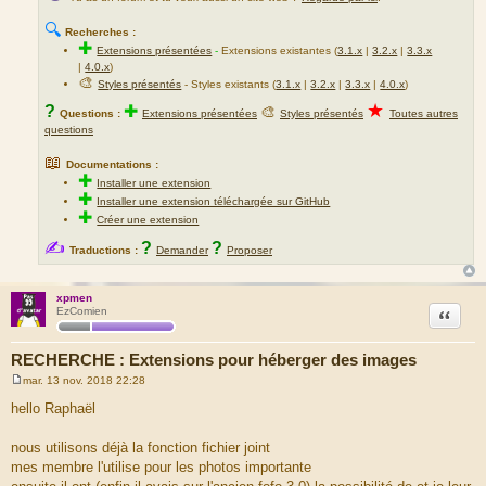
🔍
Recherches :
✚
Extensions présentées
-
Extensions existantes (
3.1.x
|
3.2.x
|
3.3.x
|
4.0.x
)
🎨
Styles présentés
- Styles existants (
3.1.x
|
3.2.x
|
3.3.x
|
4.0.x
)
★
?
✚
🎨
Questions :
Extensions présentées
Styles présentés
Toutes autres
questions
📖
Documentations :
✚
Installer une extension
✚
Installer une extension téléchargée sur GitHub
✚
Créer une extension
✍
?
?
Traductions :
Demander
Proposer
xpmen
Citation
EzComien
RECHERCHE : Extensions pour héberger des images
mar. 13 nov. 2018 22:28
M
e
hello Raphaël
s
s
a
nous utilisons déjà la fonction fichier joint
g
mes membre l'utilise pour les photos importante
e