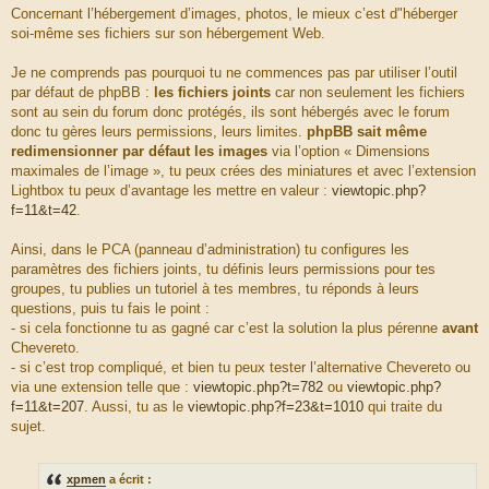
s
c
o
Concernant l’hébergement d’images, photos, le mieux c’est d"héberger
a
e
u
soi-même ses fichiers sur son hébergement Web.
g
d
r
e
u
c
Je ne comprends pas pourquoi tu ne commences pas par utiliser l’outil
m
e
par défaut de phpBB :
les fichiers joints
car non seulement les fichiers
e
d
sont au sein du forum donc protégés, ils sont hébergés avec le forum
s
u
donc tu gères leurs permissions, leurs limites.
phpBB sait même
s
m
redimensionner par défaut les images
via l’option « Dimensions
a
e
maximales de l’image », tu peux crées des miniatures et avec l’extension
g
s
Lightbox tu peux d’avantage les mettre en valeur :
viewtopic.php?
e
s
f=11&t=42
.
a
g
Ainsi, dans le PCA (panneau d’administration) tu configures les
e
paramètres des fichiers joints, tu définis leurs permissions pour tes
groupes, tu publies un tutoriel à tes membres, tu réponds à leurs
questions, puis tu fais le point :
- si cela fonctionne tu as gagné car c’est la solution la plus pérenne
avant
Chevereto.
- si c’est trop compliqué, et bien tu peux tester l’alternative Chevereto ou
via une extension telle que :
viewtopic.php?t=782
ou
viewtopic.php?
f=11&t=207
. Aussi, tu as le
viewtopic.php?f=23&t=1010
qui traite du
sujet.
xpmen
a écrit :