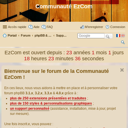
Communauté EzCom
Accès rapide
Aide
FAQ
M’enregistrer
Connexion
Portail
Forum
phpBB & Co
Support pour phpBB
ec
EzCom est ouvert depuis :
23
années
1
mois
1
jours
her
18
heures
23
minutes
36
secondes
ch
Bienvenue sur le forum de la Communauté
er
EzCom !
En ces lieux, nous vous aidons à mettre en place et à personnaliser votre
forum phpBB
3.1.x
,
3.2.x
,
3.3.x
&
4.0.x
grâce à :
plus de 250 extensions présentées et traduites
;
plus de 150 styles & personnalisations graphiques
;
un support personnalisé
(assistance, installation, mise à jour, projet
sur mesure).
Une fois inscrit.e, vous pouvez :