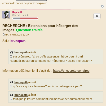
création de cartes de pour Oziexplorer
Raphaël
Citation
Chef de projets
RECHERCHE : Extensions pour héberger des
images
Question traitée
lun. 4 mai 2020 12:27
M
e
Salut
brunopath
,
s
s
a
g
brunopath
a écrit :
e
sur cc0maroc, j'ai vu qu'ils avaient un hébergeur à part
S
Raphaël, peux t'on connaitre cet hébergeur? est ce intéressant?
o
u
Information déjà fournie, il s’agit de :
https://chevereto.com/free
.
r
c
e
brunopath
a écrit :
d
qu'est ce qui est le mieux? avoir un hébergeur à part?
u
S
m
o
brunopath
a écrit :
e
u
faut que je trouve comment redimensionner automatiquement.
s
r
S