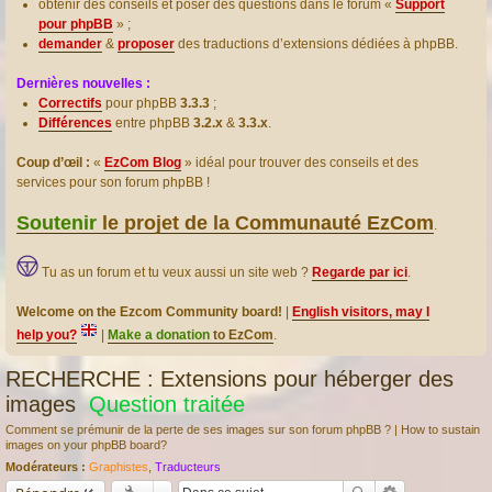
obtenir des conseils et poser des questions dans le forum «
Support
pour phpBB
» ;
demander
&
proposer
des traductions d’extensions dédiées à phpBB.
Dernières nouvelles :
Correctifs
pour phpBB
3.3.3
;
Différences
entre phpBB
3.2.x
&
3.3.x
.
Coup d’œil :
«
EzCom Blog
» idéal pour trouver des conseils et des
services pour son forum phpBB !
Soutenir
le projet de la Communauté EzCom
.
Tu as un forum et tu veux aussi un site web ?
Regarde par ici
.
Welcome on the Ezcom Community board!
|
English visitors, may I
help you?
|
Make a donation
to EzCom
.
RECHERCHE : Extensions pour héberger des
images
Question traitée
Comment se prémunir de la perte de ses images sur son forum phpBB ? | How to sustain
images on your phpBB board?
Modérateurs :
Graphistes
,
Traducteurs