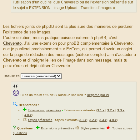
S
l’utilisation d’un outil tel que Chevereto ou de l’extension présentée sur
o
le sujet « EXTENSION : Image Upload - Transfert d’images ».
u
r
c
Les fichiers joints de phpBB sont la plus sure des manières de perdurer
e
l’existence de ses images.
d
L’autre solution, moins pratique puisque externe à phpBB, c’est
u
Chevereto
. J’ai une extension pour phpBB complémentaire à Chevereto,
m
que je publierai prochainement sur EzCom, qui permet d’avoir un onglet
e
sur la page de rédaction des messages (éditeur complet) afin d’accéder à
s
Chevereto et d’intégrer le lien de l’image dans son message, mais tu
s
peux d'ores et déjà utiliser Chevereto.
a
g
Traduire en
e
Tu as un forum et tu veux aussi un site web ?
Regarde par ici
.
🔍
Recherches :
✚
Extensions présentées
-
Extensions existantes (
3.1.x
|
3.2.x
|
3.3.x
|
4.0.x
)
🎨
Styles présentés
- Styles existants (
3.1.x
|
3.2.x
|
3.3.x
|
4.0.x
)
★
?
✚
🎨
Questions :
Extensions présentées
Styles présentés
Toutes autres
questions