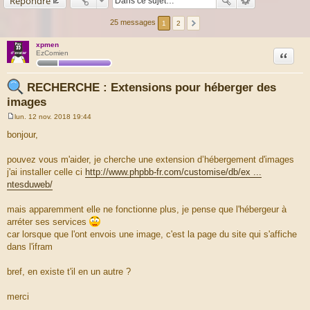
Répondre
25 messages
1
2
xpmen
Citation
EzComien
RECHERCHE : Extensions pour héberger des
images
lun. 12 nov. 2018 19:44
M
e
bonjour,
s
s
a
pouvez vous m'aider, je cherche une extension d’hébergement d'images
g
j'ai installer celle ci
http://www.phpbb-fr.com/customise/db/ex ...
e
ntesduweb/
mais apparemment elle ne fonctionne plus, je pense que l'hébergeur à
arréter ses services
car lorsque que l'ont envois une image, c'est la page du site qui s'affiche
dans l'ifram
bref, en existe t'il en un autre ?
merci