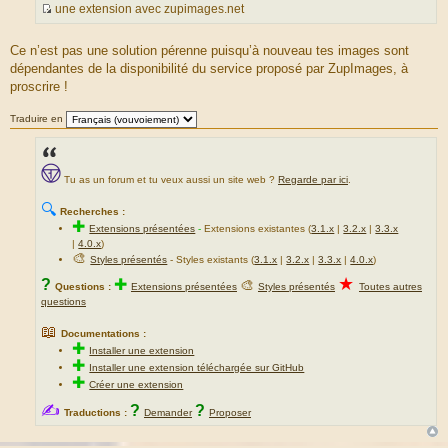
une extension avec zupimages.net
S
o
Ce n’est pas une solution pérenne puisqu’à nouveau tes images sont
u
dépendantes de la disponibilité du service proposé par ZupImages, à
r
proscrire !
c
e
Traduire en
d
u
m
Tu as un forum et tu veux aussi un site web ?
Regarde par ici
.
e
s
🔍
Recherches :
s
✚
Extensions présentées
-
Extensions existantes (
3.1.x
|
3.2.x
|
3.3.x
a
|
4.0.x
)
g
🎨
Styles présentés
- Styles existants (
3.1.x
|
3.2.x
|
3.3.x
|
4.0.x
)
e
★
?
✚
🎨
Questions :
Extensions présentées
Styles présentés
Toutes autres
questions
📖
Documentations :
✚
Installer une extension
✚
Installer une extension téléchargée sur GitHub
✚
Créer une extension
✍
?
?
Traductions :
Demander
Proposer