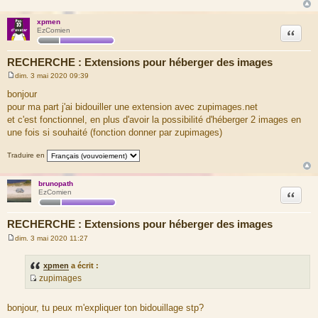
xpmen
Citation
EzComien
RECHERCHE : Extensions pour héberger des images
dim. 3 mai 2020 09:39
M
e
bonjour
s
pour ma part j'ai bidouiller une extension avec zupimages.net
s
a
et c'est fonctionnel, en plus d'avoir la possibilité d'héberger 2 images en
g
une fois si souhaité (fonction donner par zupimages)
e
Traduire en
brunopath
Citation
EzComien
RECHERCHE : Extensions pour héberger des images
dim. 3 mai 2020 11:27
M
e
s
xpmen
a écrit :
s
zupimages
a
S
g
e
o
bonjour, tu peux m'expliquer ton bidouillage stp?
u