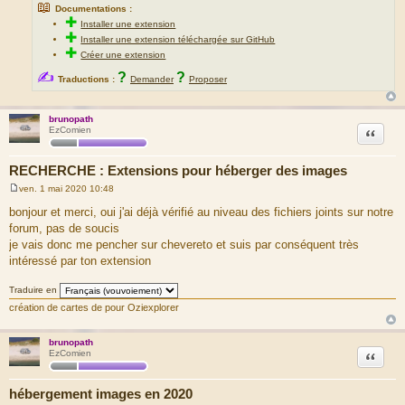
📖
Documentations :
✚
Installer une extension
✚
Installer une extension téléchargée sur GitHub
✚
Créer une extension
✍
?
?
Traductions :
Demander
Proposer
brunopath
Citation
EzComien
RECHERCHE : Extensions pour héberger des images
ven. 1 mai 2020 10:48
M
e
bonjour et merci, oui j'ai déjà vérifié au niveau des fichiers joints sur notre
s
forum, pas de soucis
s
a
je vais donc me pencher sur chevereto et suis par conséquent très
g
intéressé par ton extension
e
Traduire en
création de cartes de pour Oziexplorer
brunopath
Citation
EzComien
hébergement images en 2020