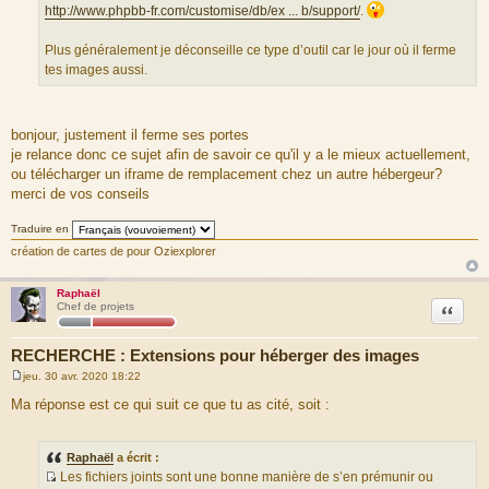
r
http://www.phpbb-fr.com/customise/db/ex ... b/support/
.
c
e
Plus généralement je déconseille ce type d’outil car le jour où il ferme
d
tes images aussi.
u
m
e
bonjour, justement il ferme ses portes
s
je relance donc ce sujet afin de savoir ce qu'il y a le mieux actuellement,
s
ou télécharger un iframe de remplacement chez un autre hébergeur?
a
merci de vos conseils
g
e
Traduire en
création de cartes de pour Oziexplorer
Raphaël
Citation
Chef de projets
RECHERCHE : Extensions pour héberger des images
jeu. 30 avr. 2020 18:22
M
e
Ma réponse est ce qui suit ce que tu as cité, soit :
s
s
a
g
Raphaël
a écrit :
e
Les fichiers joints sont une bonne manière de s’en prémunir ou