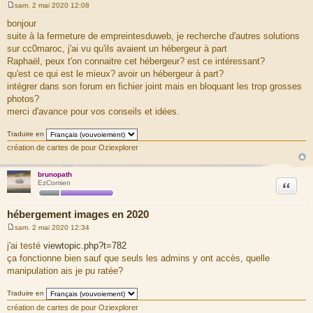
sam. 2 mai 2020 12:08
M
e
bonjour
s
suite à la fermeture de empreintesduweb, je recherche d'autres solutions
s
a
sur cc0maroc, j'ai vu qu'ils avaient un hébergeur à part
g
Raphaël, peux t'on connaitre cet hébergeur? est ce intéressant?
e
qu'est ce qui est le mieux? avoir un hébergeur à part?
intégrer dans son forum en fichier joint mais en bloquant les trop grosses
photos?
merci d'avance pour vos conseils et idées.
Traduire en
création de cartes de pour Oziexplorer
brunopath
Citation
EzComien
hébergement images en 2020
sam. 2 mai 2020 12:34
M
e
j'ai testé
viewtopic.php?t=782
s
ça fonctionne bien sauf que seuls les admins y ont accès, quelle
s
a
manipulation ais je pu ratée?
g
e
Traduire en
création de cartes de pour Oziexplorer