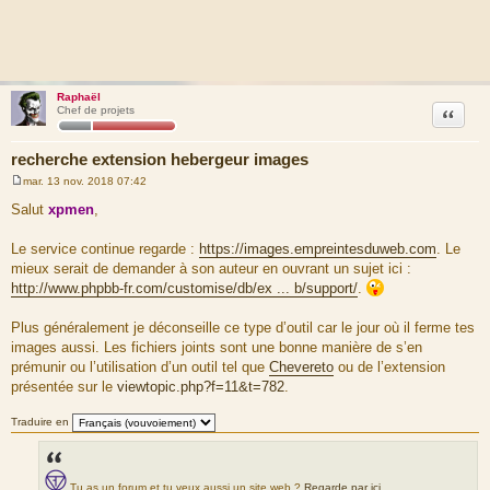
Raphaël
Citation
Chef de projets
recherche extension hebergeur images
mar. 13 nov. 2018 07:42
M
e
Salut
xpmen
,
s
s
a
Le service continue regarde :
https://images.empreintesduweb.com
. Le
g
mieux serait de demander à son auteur en ouvrant un sujet ici :
e
http://www.phpbb-fr.com/customise/db/ex ... b/support/
.
Plus généralement je déconseille ce type d’outil car le jour où il ferme tes
images aussi. Les fichiers joints sont une bonne manière de s’en
prémunir ou l’utilisation d’un outil tel que
Chevereto
ou de l’extension
présentée sur le
viewtopic.php?f=11&t=782
.
Traduire en
Tu as un forum et tu veux aussi un site web ?
Regarde par ici
.