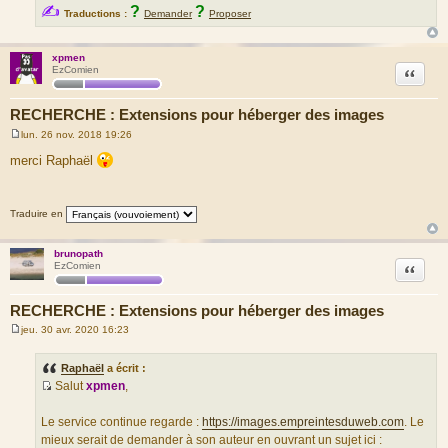
✍
?
?
Traductions :
Demander
Proposer
xpmen
Citation
EzComien
RECHERCHE : Extensions pour héberger des images
lun. 26 nov. 2018 19:26
M
e
merci Raphaël
s
s
a
g
Traduire en
e
brunopath
Citation
EzComien
RECHERCHE : Extensions pour héberger des images
jeu. 30 avr. 2020 16:23
M
e
s
Raphaël
a écrit :
s
Salut
xpmen
,
a
S
g
e
o
Le service continue regarde :
https://images.empreintesduweb.com
. Le
u
mieux serait de demander à son auteur en ouvrant un sujet ici :