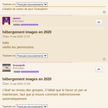
r
Traduire en
c
création de cartes de pour Oziexplorer
e
d
xpmen
u
Citation
EzComien
m
e
hébergement images en 2020
s
dim. 3 mai 2020 17:07
s
M
a
e
hello
s
g
vérifie les permissions
s
e
a
g
Traduire en
e
brunopath
Citation
EzComien
hébergement images en 2020
dim. 3 mai 2020 17:49
M
e
c'était au niveau des groupes, il fallait que le fasse un par un
s
maintenant, faut que je trouve comment redimensionner
s
a
automatiquement.
g
e
Traduire en