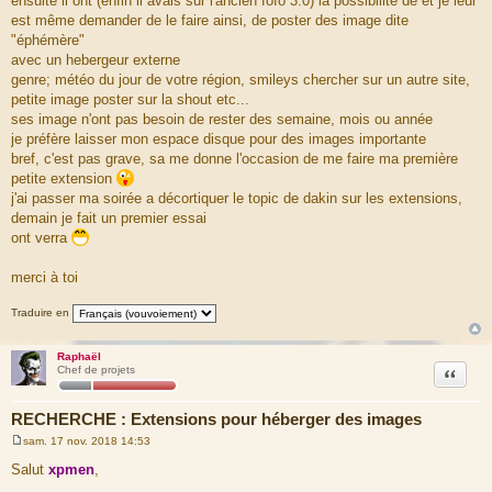
ensuite il ont (enfin il avais sur l'ancien fofo 3.0) la possibilité de et je leur
est même demander de le faire ainsi, de poster des image dite
"éphémère"
avec un hebergeur externe
genre; météo du jour de votre région, smileys chercher sur un autre site,
petite image poster sur la shout etc...
ses image n'ont pas besoin de rester des semaine, mois ou année
je préfère laisser mon espace disque pour des images importante
bref, c'est pas grave, sa me donne l'occasion de me faire ma première
petite extension
j'ai passer ma soirée a décortiquer le topic de dakin sur les extensions,
demain je fait un premier essai
ont verra
merci à toi
Traduire en
Raphaël
Citation
Chef de projets
RECHERCHE : Extensions pour héberger des images
sam. 17 nov. 2018 14:53
M
e
Salut
xpmen
,
s
s