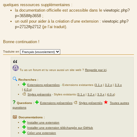
a
quelques ressources supplémentaires :
g
la documentation officielle est accessible dans le
viewtopic.php?
e
p=3658#p3658
;
un outil pour aider à la création d’une extension :
viewtopic.php?
p=2712#p2712
(je l’ai traduit).
Bonne continuation !
Traduire en
Tu as un forum et tu veux aussi un site web ?
Regarde par ici
.
🔍
Recherches :
✚
Extensions présentées
-
Extensions existantes (
3.1.x
|
3.2.x
|
3.3.x
|
4.0.x
)
🎨
Styles présentés
- Styles existants (
3.1.x
|
3.2.x
|
3.3.x
|
4.0.x
)
★
?
✚
🎨
Questions :
Extensions présentées
Styles présentés
Toutes autres
questions
📖
Documentations :
✚
Installer une extension
✚
Installer une extension téléchargée sur GitHub
✚
Créer une extension