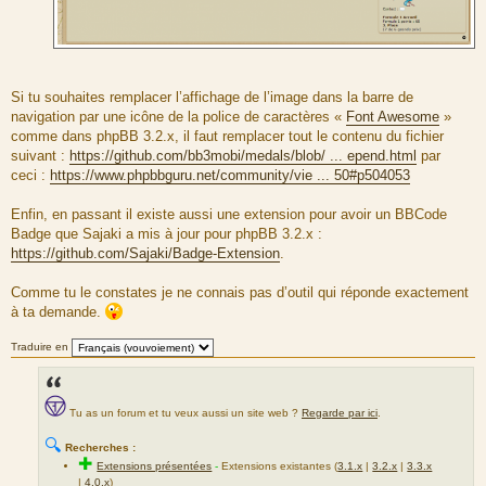
Si tu souhaites remplacer l’affichage de l’image dans la barre de
navigation par une icône de la police de caractères «
Font Awesome
»
comme dans phpBB 3.2.x, il faut remplacer tout le contenu du fichier
suivant :
https://github.com/bb3mobi/medals/blob/ ... epend.html
par
ceci :
https://www.phpbbguru.net/community/vie ... 50#p504053
Enfin, en passant il existe aussi une extension pour avoir un BBCode
Badge que Sajaki a mis à jour pour phpBB 3.2.x :
https://github.com/Sajaki/Badge-Extension
.
Comme tu le constates je ne connais pas d’outil qui réponde exactement
à ta demande.
Traduire en
Tu as un forum et tu veux aussi un site web ?
Regarde par ici
.
🔍
Recherches :
✚
Extensions présentées
-
Extensions existantes (
3.1.x
|
3.2.x
|
3.3.x
|
4.0.x
)