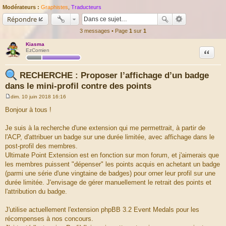
Modérateurs :
Graphistes
,
Traducteurs
Répondre
3 messages • Page
1
sur
1
Kiasma
Citation
EzComien
RECHERCHE : Proposer l’affichage d’un badge
dans le mini-profil contre des points
dim. 10 juin 2018 16:16
M
e
Bonjour à tous !
s
s
a
Je suis à la recherche d'une extension qui me permettrait, à partir de
g
l'ACP, d'attribuer un badge sur une durée limitée, avec affichage dans le
e
post-profil des membres.
Ultimate Point Extension est en fonction sur mon forum, et j'aimerais que
les membres puissent "dépenser" les points acquis en achetant un badge
(parmi une série d'une vingtaine de badges) pour orner leur profil sur une
durée limitée. J'envisage de gérer manuellement le retrait des points et
l'attribution du badge.
J'utilise actuellement l'extension phpBB 3.2 Event Medals pour les
récompenses à nos concours.