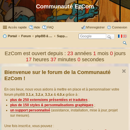
Communauté EzCom
Accès rapide
Aide
FAQ
M’enregistrer
Connexion
Portail
Forum
phpBB & Co
Support pour phpBB
ec
EzCom est ouvert depuis :
23
années
1
mois
0
jours
her
17
heures
37
minutes
1
secondes
ch
Bienvenue sur le forum de la Communauté
er
EzCom !
En ces lieux, nous vous aidons à mettre en place et à personnaliser votre
forum phpBB
3.1.x
,
3.2.x
,
3.3.x
&
4.0.x
grâce à :
plus de 250 extensions présentées et traduites
;
plus de 150 styles & personnalisations graphiques
;
un support personnalisé
(assistance, installation, mise à jour, projet
sur mesure).
Une fois inscrit.e, vous pouvez :