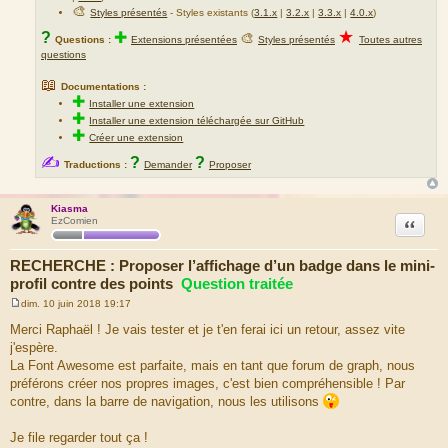
🎨
Styles présentés
- Styles existants (
3.1.x
|
3.2.x
|
3.3.x
|
4.0.x
)
★
?
✚
🎨
Questions :
Extensions présentées
Styles présentés
Toutes autres
questions
📖
Documentations :
✚
Installer une extension
✚
Installer une extension téléchargée sur GitHub
✚
Créer une extension
✍
?
?
Traductions :
Demander
Proposer
Kiasma
Citation
EzComien
RECHERCHE : Proposer l’affichage d’un badge dans le mini-
profil contre des points
Question traitée
dim. 10 juin 2018 19:17
M
e
Merci Raphaël ! Je vais tester et je t'en ferai ici un retour, assez vite
s
j'espère.
s
a
La Font Awesome est parfaite, mais en tant que forum de graph, nous
g
préférons créer nos propres images, c'est bien compréhensible ! Par
e
contre, dans la barre de navigation, nous les utilisons
Je file regarder tout ça !