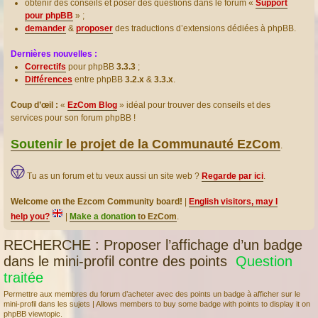
obtenir des conseils et poser des questions dans le forum «
Support
pour phpBB
» ;
demander
&
proposer
des traductions d’extensions dédiées à phpBB.
Dernières nouvelles :
Correctifs
pour phpBB
3.3.3
;
Différences
entre phpBB
3.2.x
&
3.3.x
.
Coup d’œil :
«
EzCom Blog
» idéal pour trouver des conseils et des
services pour son forum phpBB !
Soutenir
le projet de la Communauté EzCom
.
Tu as un forum et tu veux aussi un site web ?
Regarde par ici
.
Welcome on the Ezcom Community board!
|
English visitors, may I
help you?
|
Make a donation
to EzCom
.
RECHERCHE : Proposer l’affichage d’un badge
dans le mini-profil contre des points
Question
traitée
Permettre aux membres du forum d’acheter avec des points un badge à afficher sur le
mini-profil dans les sujets | Allows members to buy some badge with points to display it on
phpBB viewtopic.