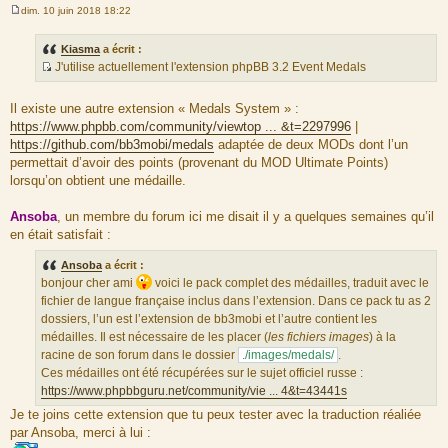
dim. 10 juin 2018 18:22
M
e
s
Kiasma
a écrit :
s
J'utilise actuellement l'extension phpBB 3.2 Event Medals
a
S
g
e
o
Il existe une autre extension « Medals System » :
u
https://www.phpbb.com/community/viewtop ... &t=2297996
|
r
https://github.com/bb3mobi/medals
adaptée de deux MODs dont l’un
c
permettait d’avoir des points (provenant du MOD Ultimate Points)
e
lorsqu’on obtient une médaille.
d
u
Ansoba
, un membre du forum ici me disait il y a quelques semaines qu’il
m
en était satisfait :
e
s
Ansoba
a écrit :
s
bonjour cher ami
voici le pack complet des médailles, traduit avec le
a
fichier de langue française inclus dans l’extension. Dans ce pack tu as 2
g
dossiers, l’un est l’extension de bb3mobi et l’autre contient les
e
médailles. Il est nécessaire de les placer (
les fichiers images
) à la
racine de son forum dans le dossier
./images/medals/
.
Ces médailles ont été récupérées sur le sujet officiel russe :
https://www.phpbbguru.net/community/vie ... 4&t=43441s
Je te joins cette extension que tu peux tester avec la traduction réaliée
par Ansoba, merci à lui :