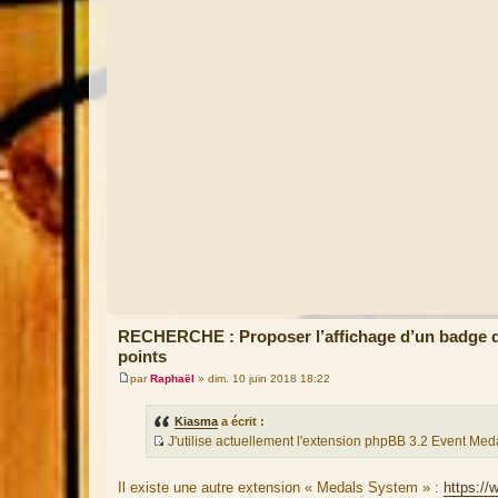
RECHERCHE : Proposer l’affichage d’un badge da
points
par
Raphaël
»
dim. 10 juin 2018 18:22
M
e
s
Kiasma
a écrit :
s
J'utilise actuellement l'extension phpBB 3.2 Event Med
a
S
g
e
o
Il existe une autre extension « Medals System » :
https:/
u