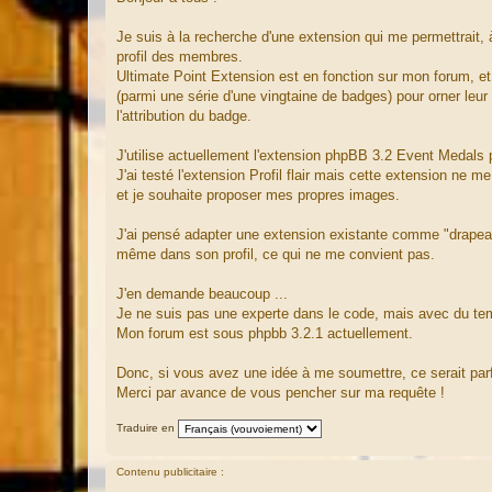
s
s
a
Je suis à la recherche d'une extension qui me permettrait, à
g
profil des membres.
e
Ultimate Point Extension est en fonction sur mon forum, e
(parmi une série d'une vingtaine de badges) pour orner leur 
l'attribution du badge.
J'utilise actuellement l'extension phpBB 3.2 Event Medals
J'ai testé l'extension Profil flair mais cette extension ne
et je souhaite proposer mes propres images.
J'ai pensé adapter une extension existante comme "drapeau
même dans son profil, ce qui ne me convient pas.
J'en demande beaucoup ...
Je ne suis pas une experte dans le code, mais avec du temp
Mon forum est sous phpbb 3.2.1 actuellement.
Donc, si vous avez une idée à me soumettre, ce serait parf
Merci par avance de vous pencher sur ma requête !
Traduire en
Contenu publicitaire :