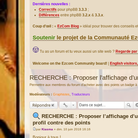
Dernières nouvelles :
Correctifs
pour phpBB
3.3.3
;
Différences
entre phpBB
3.2.x
&
3.3.x
.
Coup d’œil :
«
EzCom Blog
» idéal pour trouver des conseils 
Soutenir
le projet de la Communauté 
Tu as un forum et tu veux aussi un site web ?
Regarde par 
Welcome on the Ezcom Community board!
|
English visitors
RECHERCHE : Proposer l’affichage d’un 
Permettre aux membres du forum d’acheter avec des points un badge à aff
Modérateurs :
Graphistes
,
Traducteurs
Répondre
RECHERCHE : Proposer l’affichage d’u
profil contre des points
par
Kiasma
»
dim. 10 juin 2018 16:16
M
e
Bonjour à tous !