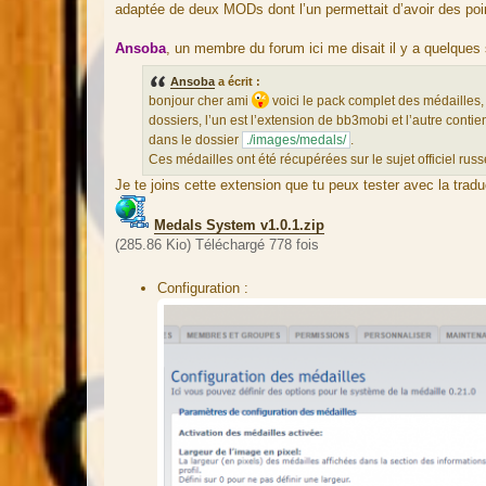
adaptée de deux MODs dont l’un permettait d’avoir des poi
r
c
Ansoba
, un membre du forum ici me disait il y a quelques s
e
d
Ansoba
a écrit :
u
bonjour cher ami
voici le pack complet des médailles, 
m
dossiers, l’un est l’extension de bb3mobi et l’autre contien
e
dans le dossier
./images/medals/
.
s
Ces médailles ont été récupérées sur le sujet officiel russ
s
Je te joins cette extension que tu peux tester avec la tradu
a
g
Medals System v1.0.1.zip
e
(285.86 Kio) Téléchargé 778 fois
Configuration :