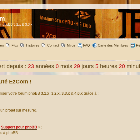
om
r phpBB 3.2.x & 3.3.x
ien
Flux
Histoires
Contact
Miroir
FAQ
Carte des Membres
Rè
t depuis :
23
années
0
mois
29
jours
5
heures
20
minu
uté EzCom !
aliser votre forum phpBB
3.1.x
,
3.2.x
,
3.3.x
&
4.0.x
grâce à :
our, projet sur mesure).
Support pour phpBB
» ;
es à phpBB.