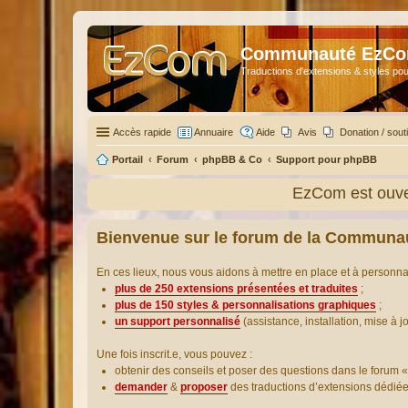
Communauté EzC
Traductions d'extensions & styles pou
Accès rapide
Annuaire
Aide
Avis
Donation / sout
Portail
Forum
phpBB & Co
Support pour phpBB
EzCom est ouver
Bienvenue sur le forum de la Communa
En ces lieux, nous vous aidons à mettre en place et à personn
plus de 250 extensions présentées et traduites
;
plus de 150 styles & personnalisations graphiques
;
un support personnalisé
(assistance, installation, mise à j
Une fois inscrit.e, vous pouvez :
obtenir des conseils et poser des questions dans le forum «
demander
&
proposer
des traductions d’extensions dédié