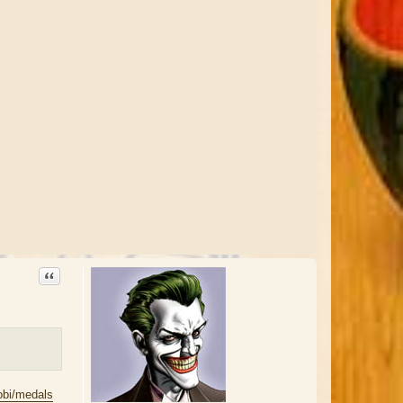
Citation
obi/medals