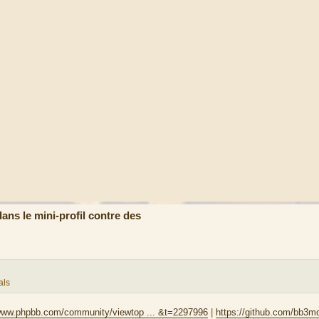
ns le mini-profil contre des
als
/www.phpbb.com/community/viewtop ... &t=2297996
|
https://github.com/bb3m