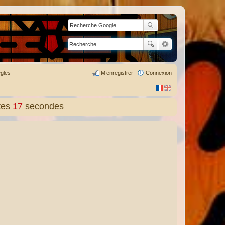
gles
M’enregistrer
Connexion
tes
18
secondes