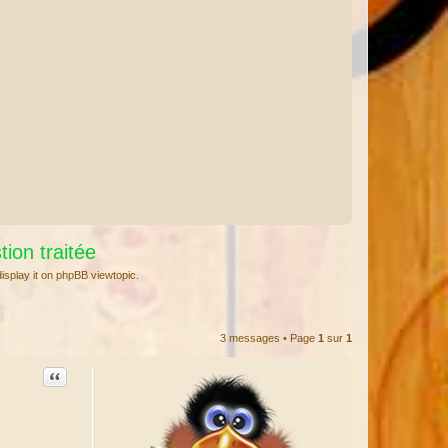
ion traitée
isplay it on phpBB viewtopic.
3 messages • Page
1
sur
1
Citation