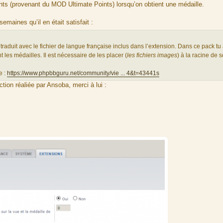
nts (provenant du MOD Ultimate Points) lorsqu’on obtient une médaille.
emaines qu’il en était satisfait :
traduit avec le fichier de langue française inclus dans l’extension. Dans ce pack tu
t les médailles. Il est nécessaire de les placer (
les fichiers images
) à la racine de 
e :
https://www.phpbbguru.net/community/vie ... 4&t=43441s
ction réaliée par Ansoba, merci à lui :