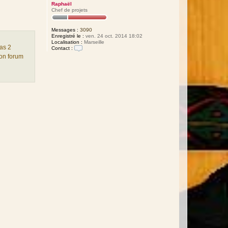
Raphaël
Chef de projets
Messages :
3090
Enregistré le :
ven. 24 oct. 2014 18:02
Localisation :
Marseille
 as 2
Contact :
C
son forum
o
n
t
a
c
t
e
r
R
a
p
h
a
ë
l