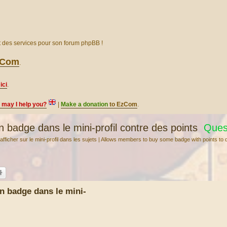
et des services pour son forum phpBB !
EzCom
.
ici
.
, may I help you?
|
Make a donation
to EzCom
.
badge dans le mini-profil contre des points
Quest
icher sur le mini-profil dans les sujets | Allows members to buy some badge with points to d
n badge dans le mini-