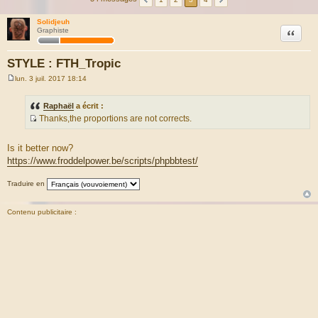
Solidjeuh
Citation
Graphiste
STYLE : FTH_Tropic
lun. 3 juil. 2017 18:14
M
e
s
Raphaël
a écrit :
s
Thanks,the proportions are not corrects.
a
S
g
e
o
Is it better now?
u
https://www.froddelpower.be/scripts/phpbbtest/
r
c
Traduire en
e
d
Contenu publicitaire :
u
m
e
s
s
a
g
e