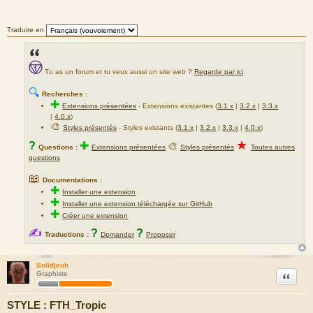
s
a
g
Traduire en
e
Tu as un forum et tu veux aussi un site web ?
Regarde par ici
.
🔍
Recherches :
✚
Extensions présentées
-
Extensions existantes (
3.1.x
|
3.2.x
|
3.3.x
|
4.0.x
)
🎨
Styles présentés
- Styles existants (
3.1.x
|
3.2.x
|
3.3.x
|
4.0.x
)
★
?
✚
🎨
Questions :
Extensions présentées
Styles présentés
Toutes autres
questions
📖
Documentations :
✚
Installer une extension
✚
Installer une extension téléchargée sur GitHub
✚
Créer une extension
✍
?
?
Traductions :
Demander
Proposer
Solidjeuh
Citation
Graphiste
STYLE : FTH_Tropic