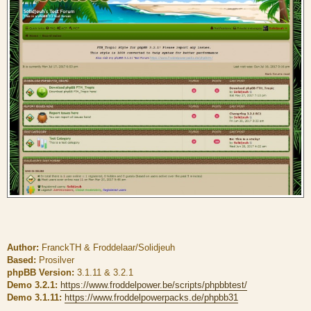
g
e
Author:
FranckTH & Froddelaar/Solidjeuh
Based:
Prosilver
phpBB Version:
3.1.11 & 3.2.1
Demo 3.2.1:
https://www.froddelpower.be/scripts/phpbbtest/
Demo 3.1.11:
https://www.froddelpowerpacks.de/phpbb31