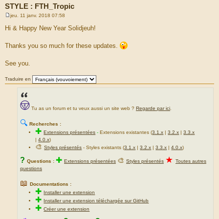
STYLE : FTH_Tropic
jeu. 11 janv. 2018 07:58
M
e
Hi & Happy New Year Solidjeuh!
s
s
a
Thanks you so much for these updates.
g
e
See you.
Traduire en
Tu as un forum et tu veux aussi un site web ?
Regarde par ici
.
🔍
Recherches :
✚
Extensions présentées
-
Extensions existantes (
3.1.x
|
3.2.x
|
3.3.x
|
4.0.x
)
🎨
Styles présentés
- Styles existants (
3.1.x
|
3.2.x
|
3.3.x
|
4.0.x
)
★
?
✚
🎨
Questions :
Extensions présentées
Styles présentés
Toutes autres
questions
📖
Documentations :
✚
Installer une extension
✚
Installer une extension téléchargée sur GitHub
✚
Créer une extension