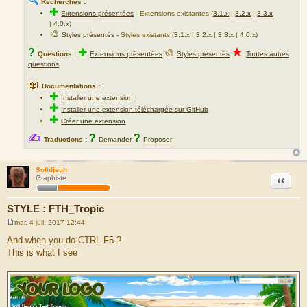
🔍
Recherches :
✚
Extensions présentées
-
Extensions existantes (
3.1.x
|
3.2.x
|
3.3.x
|
4.0.x
)
🎨
Styles présentés
- Styles existants (
3.1.x
|
3.2.x
|
3.3.x
|
4.0.x
)
★
?
✚
🎨
Questions :
Extensions présentées
Styles présentés
Toutes autres
questions
📖
Documentations :
✚
Installer une extension
✚
Installer une extension téléchargée sur GitHub
✚
Créer une extension
✍
?
?
Traductions :
Demander
Proposer
Solidjeuh
Citation
Graphiste
STYLE : FTH_Tropic
mar. 4 juil. 2017 12:44
M
e
And when you do CTRL F5 ?
s
This is what I see
s
a
g
e