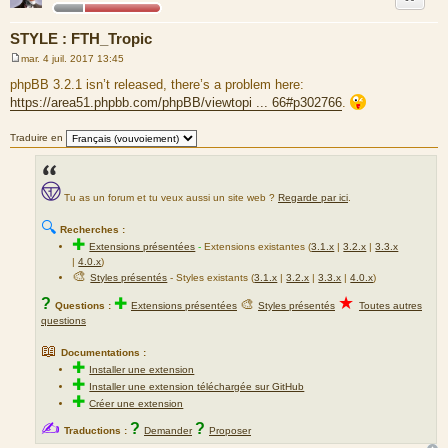
m
e
STYLE : FTH_Tropic
s
mar. 4 juil. 2017 13:45
s
M
a
e
phpBB 3.2.1 isn’t released, there’s a problem here:
s
g
https://area51.phpbb.com/phpBB/viewtopi ... 66#p302766
.
s
e
a
g
Traduire en
e
Tu as un forum et tu veux aussi un site web ?
Regarde par ici
.
🔍
Recherches :
✚
Extensions présentées
-
Extensions existantes (
3.1.x
|
3.2.x
|
3.3.x
|
4.0.x
)
🎨
Styles présentés
- Styles existants (
3.1.x
|
3.2.x
|
3.3.x
|
4.0.x
)
★
?
✚
🎨
Questions :
Extensions présentées
Styles présentés
Toutes autres
questions
📖
Documentations :
✚
Installer une extension
✚
Installer une extension téléchargée sur GitHub
✚
Créer une extension
✍
?
?
Traductions :
Demander
Proposer