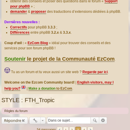
obtenir des conseils et poser des questions dans le forum «
Support
pour phpBB
» ;
demander
&
proposer
des traductions d’extensions dédiées à phpBB.
Dernières nouvelles :
Correctifs
pour phpBB
3.3.3
;
Différences
entre phpBB
3.2.x
&
3.3.x
.
Coup d’œil :
«
EzCom Blog
» idéal pour trouver des conseils et des
services pour son forum phpBB !
Soutenir
le projet de la Communauté EzCom
.
Tu as un forum et tu veux aussi un site web ?
Regarde par ici
.
Welcome on the Ezcom Community board!
|
English visitors, may I
help you?
|
Make a donation
to EzCom
.
STYLE : FTH_Tropic
Règles du forum
Répondre
54 messages
1
2
3
4