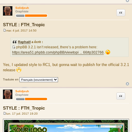
Solidjeuh
Citation
Graphiste
STYLE : FTH_Tropic
mar. 4 juil. 2017 14:50
M
e
s
Raphaël
a écrit :
s
phpBB 3.2.1 isn’t released, there’s a problem here:
a
S
g
https://area51.phpbb.com/phpBB/viewtopi ... 66#p302766
.
e
o
u
Yes, I updated style to RC1, but gonna wait to publish for the official 3.2.1
r
release
c
e
Traduire en
d
u
Solidjeuh
m
Citation
Graphiste
e
s
STYLE : FTH_Tropic
s
lun. 17 juil. 2017 19:20
a
M
g
e
s
e
s
a