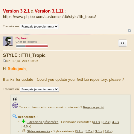
Version 3.2.1
Version 3.1.11
&
:
https://www.phpbb.com/customise/db/style/fth_tropic/
Traduire en
Raphaël
Citation
Chef de projets
STYLE : FTH_Tropic
lun. 17 juil. 2017 19:25
M
e
Hi
Solidjeuh
,
s
s
a
thanks for update ! Could you update your GitHub repository, please ?
g
e
Traduire en
Tu as un forum et tu veux aussi un site web ?
Regarde par ici
.
🔍
Recherches :
✚
Extensions présentées
-
Extensions existantes (
3.1.x
|
3.2.x
|
3.3.x
|
4.0.x
)
🎨
Styles présentés
- Styles existants (
3.1.x
|
3.2.x
|
3.3.x
|
4.0.x
)