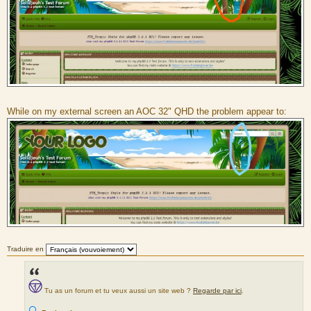
While on my external screen an AOC 32" QHD the problem appear to:
Traduire en
Tu as un forum et tu veux aussi un site web ?
Regarde par ici
.