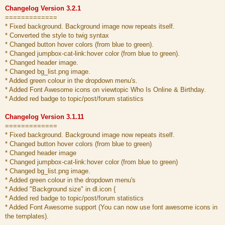
Changelog Version 3.2.1
=============
* Fixed background. Background image now repeats itself.
* Converted the style to twig syntax
* Changed button hover colors (from blue to green).
* Changed jumpbox-cat-link:hover color (from blue to green).
* Changed header image.
* Changed bg_list.png image.
* Added green colour in the dropdown menu's.
* Added Font Awesome icons on viewtopic Who Is Online & Birthday.
* Added red badge to topic/post/forum statistics
Changelog Version 3.1.11
=============
* Fixed background. Background image now repeats itself.
* Changed button hover colors (from blue to green)
* Changed header image
* Changed jumpbox-cat-link:hover color (from blue to green)
* Changed bg_list.png image.
* Added green colour in the dropdown menu's
* Added "Background size" in dl.icon {
* Added red badge to topic/post/forum statistics
* Added Font Awesome support (You can now use font awesome icons in
the templates).