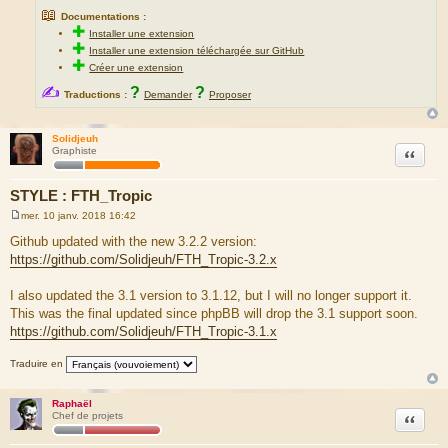
📖
Documentations :
✚
Installer une extension
✚
Installer une extension téléchargée sur GitHub
✚
Créer une extension
✍
?
?
Traductions :
Demander
Proposer
Solidjeuh
Citation
Graphiste
STYLE : FTH_Tropic
mer. 10 janv. 2018 16:42
M
e
Github updated with the new 3.2.2 version:
s
https://github.com/Solidjeuh/FTH_Tropic-3.2.x
s
a
g
I also updated the 3.1 version to 3.1.12, but I will no longer support it.
e
This was the final updated since phpBB will drop the 3.1 support soon.
https://github.com/Solidjeuh/FTH_Tropic-3.1.x
Traduire en
Raphaël
Citation
Chef de projets