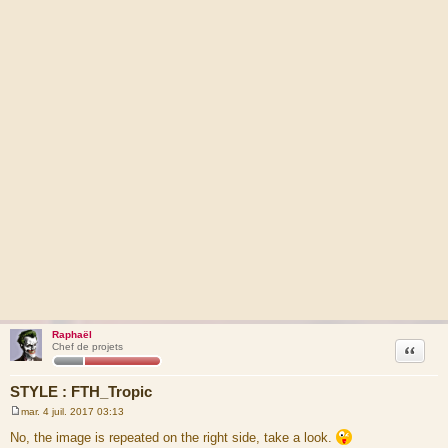
Raphaël
Citation
Chef de projets
STYLE : FTH_Tropic
mar. 4 juil. 2017 03:13
M
e
No, the image is repeated on the right side, take a look.
s