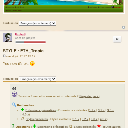
Traduire en
Raphaël
Citation
Chef de projets
STYLE : FTH_Tropic
mar. 4 juil. 2017 13:12
M
e
Yes now it's ok.
s
s
a
g
Traduire en
e
Tu as un forum et tu veux aussi un site web ?
Regarde par ici
.
🔍
Recherches :
✚
Extensions présentées
-
Extensions existantes (
3.1.x
|
3.2.x
|
3.3.x
|
4.0.x
)
🎨
Styles présentés
- Styles existants (
3.1.x
|
3.2.x
|
3.3.x
|
4.0.x
)
★
?
✚
🎨
Questions :
Extensions présentées
Styles présentés
Toutes autres