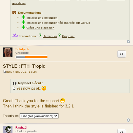
questions
📖
Documentations :
✚
Installer une extension
✚
Installer une extension téléchargée sur GitHub
✚
Créer une extension
✍
?
?
Traductions :
Demander
Proposer
Solidjeuh
Citation
Graphiste
STYLE : FTH_Tropic
mar. 4 juil. 2017 13:24
M
e
s
Raphaël
a écrit :
s
Yes now it's ok.
a
S
g
e
o
Great! Thank you for the support
u
Then I think the style is finished for 3.2.1
r
c
Traduire en
e
d
Raphaël
u
Citation
Chef de projets