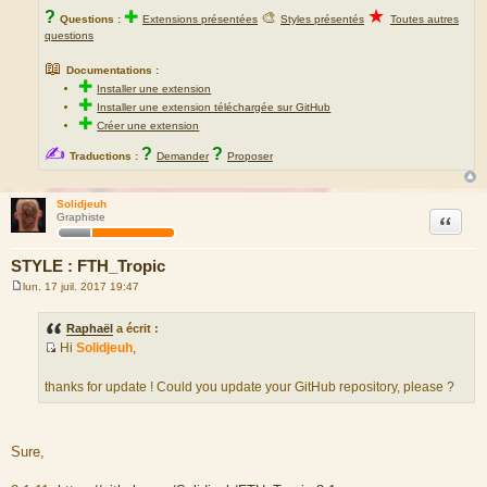
★
?
✚
🎨
Questions :
Extensions présentées
Styles présentés
Toutes autres
questions
📖
Documentations :
✚
Installer une extension
✚
Installer une extension téléchargée sur GitHub
✚
Créer une extension
✍
?
?
Traductions :
Demander
Proposer
Solidjeuh
Citation
Graphiste
STYLE : FTH_Tropic
lun. 17 juil. 2017 19:47
M
e
s
Raphaël
a écrit :
s
Hi
Solidjeuh
,
a
S
g
e
o
thanks for update ! Could you update your GitHub repository, please ?
u
r
c
Sure,
e
d