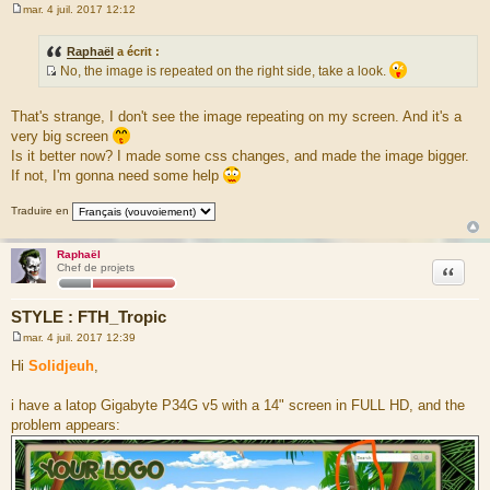
mar. 4 juil. 2017 12:12
M
e
s
Raphaël
a écrit :
s
No, the image is repeated on the right side, take a look.
a
S
g
e
o
That's strange, I don't see the image repeating on my screen. And it's a
u
very big screen
r
Is it better now? I made some css changes, and made the image bigger.
c
If not, I'm gonna need some help
e
d
Traduire en
u
m
Raphaël
e
Citation
Chef de projets
s
s
STYLE : FTH_Tropic
a
mar. 4 juil. 2017 12:39
g
M
e
e
Hi
Solidjeuh
,
s
s
a
i have a latop Gigabyte P34G v5 with a 14" screen in FULL HD, and the
g
problem appears:
e