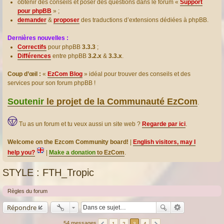
obtenir des conseils et poser des questions dans le forum «
Support
pour phpBB
» ;
demander
&
proposer
des traductions d’extensions dédiées à phpBB.
Dernières nouvelles :
Correctifs
pour phpBB
3.3.3
;
Différences
entre phpBB
3.2.x
&
3.3.x
.
Coup d’œil :
«
EzCom Blog
» idéal pour trouver des conseils et des
services pour son forum phpBB !
Soutenir
le projet de la Communauté EzCom
.
Tu as un forum et tu veux aussi un site web ?
Regarde par ici
.
Welcome on the Ezcom Community board!
|
English visitors, may I
help you?
|
Make a donation
to EzCom
.
STYLE : FTH_Tropic
Règles du forum
Répondre
54 messages
1
2
3
4