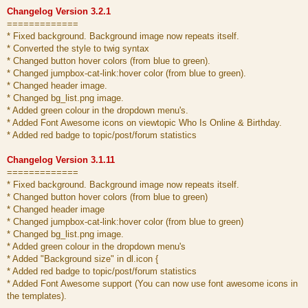
Changelog Version 3.2.1
=============
* Fixed background. Background image now repeats itself.
* Converted the style to twig syntax
* Changed button hover colors (from blue to green).
* Changed jumpbox-cat-link:hover color (from blue to green).
* Changed header image.
* Changed bg_list.png image.
* Added green colour in the dropdown menu's.
* Added Font Awesome icons on viewtopic Who Is Online & Birthday.
* Added red badge to topic/post/forum statistics
Changelog Version 3.1.11
=============
* Fixed background. Background image now repeats itself.
* Changed button hover colors (from blue to green)
* Changed header image
* Changed jumpbox-cat-link:hover color (from blue to green)
* Changed bg_list.png image.
* Added green colour in the dropdown menu's
* Added "Background size" in dl.icon {
* Added red badge to topic/post/forum statistics
* Added Font Awesome support (You can now use font awesome icons in
the templates).