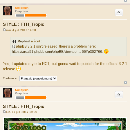
Solidjeuh
Citation
Graphiste
STYLE : FTH_Tropic
mar. 4 juil. 2017 14:50
M
e
s
Raphaël
a écrit :
s
phpBB 3.2.1 isn’t released, there’s a problem here:
a
S
g
https://area51.phpbb.com/phpBB/viewtopi ... 66#p302766
.
e
o
u
Yes, I updated style to RC1, but gonna wait to publish for the official 3.2.1
r
release
c
e
Traduire en
d
u
Solidjeuh
m
Citation
Graphiste
e
s
STYLE : FTH_Tropic
s
lun. 17 juil. 2017 19:20
a
M
g
e
s
e
s
a