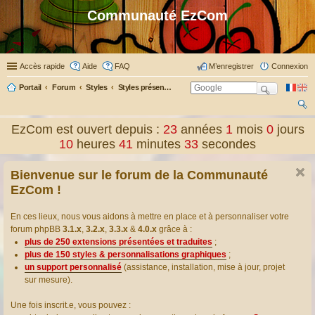
Communauté EzCom
Accès rapide
Aide
FAQ
M’enregistrer
Connexion
Portail
Forum
Styles
Styles présentés & traduits
ec
EzCom est ouvert depuis :
23
années
1
mois
0
jours
her
10
heures
41
minutes
33
secondes
ch
Bienvenue sur le forum de la Communauté
er
EzCom !
En ces lieux, nous vous aidons à mettre en place et à personnaliser votre
forum phpBB
3.1.x
,
3.2.x
,
3.3.x
&
4.0.x
grâce à :
plus de 250 extensions présentées et traduites
;
plus de 150 styles & personnalisations graphiques
;
un support personnalisé
(assistance, installation, mise à jour, projet
sur mesure).
Une fois inscrit.e, vous pouvez :