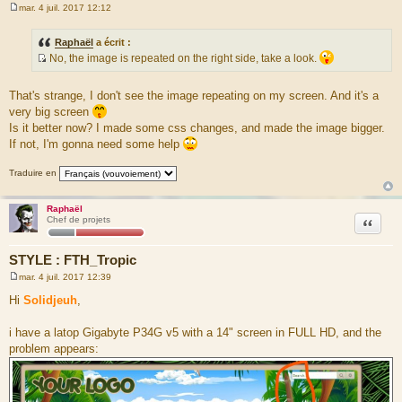
mar. 4 juil. 2017 12:12
M
e
s
Raphaël
a écrit :
s
No, the image is repeated on the right side, take a look.
a
S
g
e
o
That's strange, I don't see the image repeating on my screen. And it's a
u
very big screen
r
Is it better now? I made some css changes, and made the image bigger.
c
If not, I'm gonna need some help
e
d
Traduire en
u
m
Raphaël
e
Citation
Chef de projets
s
s
STYLE : FTH_Tropic
a
mar. 4 juil. 2017 12:39
g
M
e
e
Hi
Solidjeuh
,
s
s
a
i have a latop Gigabyte P34G v5 with a 14" screen in FULL HD, and the
g
problem appears:
e