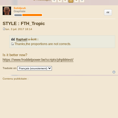
Solidjeuh
Citation
Graphiste
STYLE : FTH_Tropic
lun. 3 juil. 2017 18:14
M
e
s
Raphaël
a écrit :
s
Thanks,the proportions are not corrects.
a
S
g
e
o
Is it better now?
u
https://www.froddelpower.be/scripts/phpbbtest/
r
c
Traduire en
e
d
Contenu publicitaire :
u
m
e
s
s
a
g
e