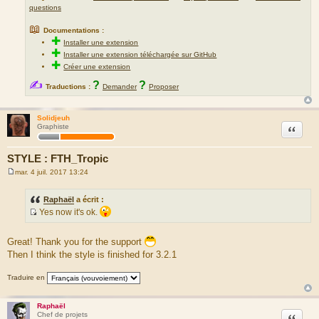
questions
📖
Documentations :
✚
Installer une extension
✚
Installer une extension téléchargée sur GitHub
✚
Créer une extension
✍
?
?
Traductions :
Demander
Proposer
Solidjeuh
Citation
Graphiste
STYLE : FTH_Tropic
mar. 4 juil. 2017 13:24
M
e
s
Raphaël
a écrit :
s
Yes now it's ok.
a
S
g
e
o
Great! Thank you for the support
u
Then I think the style is finished for 3.2.1
r
c
Traduire en
e
d
Raphaël
u
Citation
Chef de projets