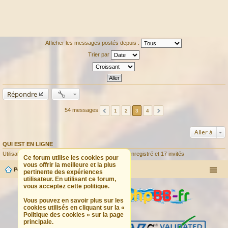
Afficher les messages postés depuis :
Trier par
Répondre
54 messages
1
2
3
4
Aller à
QUI EST EN LIGNE
Utilisateurs parcourant ce forum : Aucun utilisateur enregistré et 17 invités
Ce forum utilise les cookies pour
vous offrir la meilleure et la plus
Portail
Forum
pertinente des expériences
utilisateur. En utilisant ce forum,
vous acceptez cette politique.
Vous pouvez en savoir plus sur les
cookies utilisés en cliquant sur la «
Politique des cookies » sur la page
principale.