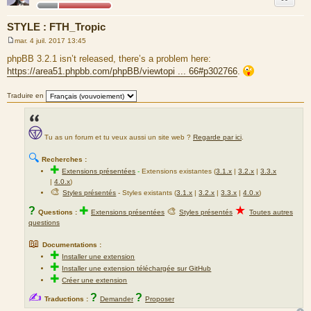
m
e
STYLE : FTH_Tropic
s
mar. 4 juil. 2017 13:45
s
M
a
e
phpBB 3.2.1 isn’t released, there’s a problem here:
s
g
https://area51.phpbb.com/phpBB/viewtopi ... 66#p302766
.
s
e
a
g
Traduire en
e
Tu as un forum et tu veux aussi un site web ?
Regarde par ici
.
🔍
Recherches :
✚
Extensions présentées
-
Extensions existantes (
3.1.x
|
3.2.x
|
3.3.x
|
4.0.x
)
🎨
Styles présentés
- Styles existants (
3.1.x
|
3.2.x
|
3.3.x
|
4.0.x
)
★
?
✚
🎨
Questions :
Extensions présentées
Styles présentés
Toutes autres
questions
📖
Documentations :
✚
Installer une extension
✚
Installer une extension téléchargée sur GitHub
✚
Créer une extension
✍
?
?
Traductions :
Demander
Proposer