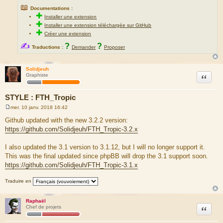
📖
Documentations :
✚
Installer une extension
✚
Installer une extension téléchargée sur GitHub
✚
Créer une extension
✍
?
?
Traductions :
Demander
Proposer
Solidjeuh
Citation
Graphiste
STYLE : FTH_Tropic
mer. 10 janv. 2018 16:42
M
e
Github updated with the new 3.2.2 version:
s
https://github.com/Solidjeuh/FTH_Tropic-3.2.x
s
a
g
I also updated the 3.1 version to 3.1.12, but I will no longer support it.
e
This was the final updated since phpBB will drop the 3.1 support soon.
https://github.com/Solidjeuh/FTH_Tropic-3.1.x
Traduire en
Raphaël
Citation
Chef de projets