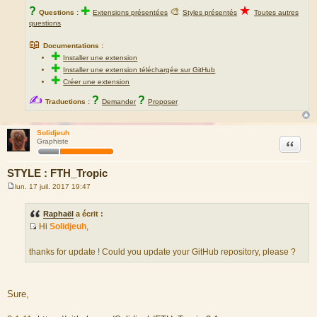
★
?
✚
🎨
Questions :
Extensions présentées
Styles présentés
Toutes autres
questions
📖
Documentations :
✚
Installer une extension
✚
Installer une extension téléchargée sur GitHub
✚
Créer une extension
✍
?
?
Traductions :
Demander
Proposer
Solidjeuh
Citation
Graphiste
STYLE : FTH_Tropic
lun. 17 juil. 2017 19:47
M
e
s
Raphaël
a écrit :
s
Hi
Solidjeuh
,
a
S
g
e
o
thanks for update ! Could you update your GitHub repository, please ?
u
r
c
Sure,
e
d