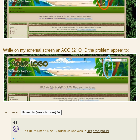
While on my external screen an AOC 32" QHD the problem appear to:
Traduire en
Tu as un forum et tu veux aussi un site web ?
Regarde par ici
.