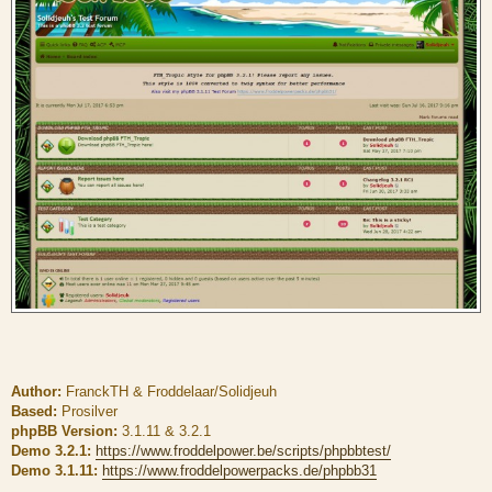
g
e
Author:
FranckTH & Froddelaar/Solidjeuh
Based:
Prosilver
phpBB Version:
3.1.11 & 3.2.1
Demo 3.2.1:
https://www.froddelpower.be/scripts/phpbbtest/
Demo 3.1.11:
https://www.froddelpowerpacks.de/phpbb31