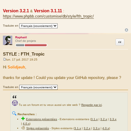
Version 3.2.1
Version 3.1.11
&
:
https://www.phpbb.com/customise/db/style/fth_tropic/
Traduire en
Raphaël
Citation
Chef de projets
STYLE : FTH_Tropic
lun. 17 juil. 2017 19:25
M
e
Hi
Solidjeuh
,
s
s
a
thanks for update ! Could you update your GitHub repository, please ?
g
e
Traduire en
Tu as un forum et tu veux aussi un site web ?
Regarde par ici
.
🔍
Recherches :
✚
Extensions présentées
-
Extensions existantes (
3.1.x
|
3.2.x
|
3.3.x
|
4.0.x
)
🎨
Styles présentés
- Styles existants (
3.1.x
|
3.2.x
|
3.3.x
|
4.0.x
)