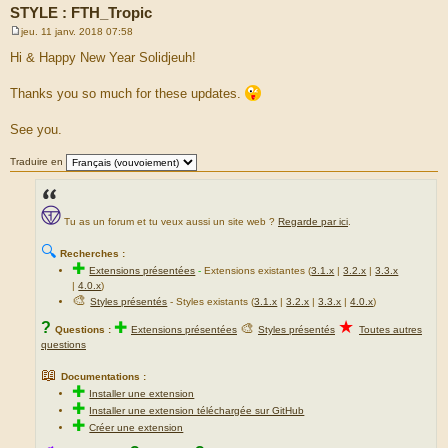
STYLE : FTH_Tropic
jeu. 11 janv. 2018 07:58
M
e
Hi & Happy New Year Solidjeuh!
s
s
a
Thanks you so much for these updates.
g
e
See you.
Traduire en
Tu as un forum et tu veux aussi un site web ?
Regarde par ici
.
🔍
Recherches :
✚
Extensions présentées
-
Extensions existantes (
3.1.x
|
3.2.x
|
3.3.x
|
4.0.x
)
🎨
Styles présentés
- Styles existants (
3.1.x
|
3.2.x
|
3.3.x
|
4.0.x
)
★
?
✚
🎨
Questions :
Extensions présentées
Styles présentés
Toutes autres
questions
📖
Documentations :
✚
Installer une extension
✚
Installer une extension téléchargée sur GitHub
✚
Créer une extension