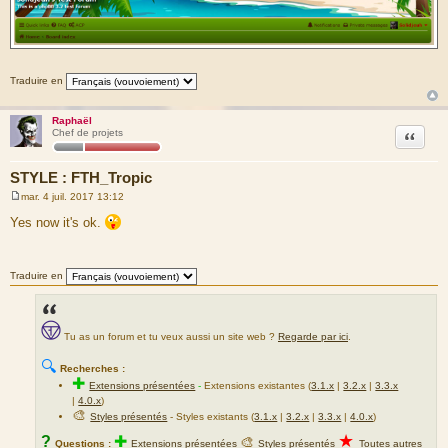
Traduire en
Raphaël
Citation
Chef de projets
STYLE : FTH_Tropic
mar. 4 juil. 2017 13:12
M
e
Yes now it's ok.
s
s
a
g
Traduire en
e
Tu as un forum et tu veux aussi un site web ?
Regarde par ici
.
🔍
Recherches :
✚
Extensions présentées
-
Extensions existantes (
3.1.x
|
3.2.x
|
3.3.x
|
4.0.x
)
🎨
Styles présentés
- Styles existants (
3.1.x
|
3.2.x
|
3.3.x
|
4.0.x
)
★
?
✚
🎨
Questions :
Extensions présentées
Styles présentés
Toutes autres