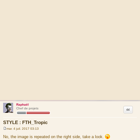
Raphaël
Citation
Chef de projets
STYLE : FTH_Tropic
mar. 4 juil. 2017 03:13
M
e
No, the image is repeated on the right side, take a look.
s