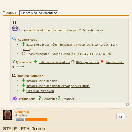
s
a
g
Traduire en
e
Tu as un forum et tu veux aussi un site web ?
Regarde par ici
.
🔍
Recherches :
✚
Extensions présentées
-
Extensions existantes (
3.1.x
|
3.2.x
|
3.3.x
|
4.0.x
)
🎨
Styles présentés
- Styles existants (
3.1.x
|
3.2.x
|
3.3.x
|
4.0.x
)
★
?
✚
🎨
Questions :
Extensions présentées
Styles présentés
Toutes autres
questions
📖
Documentations :
✚
Installer une extension
✚
Installer une extension téléchargée sur GitHub
✚
Créer une extension
✍
?
?
Traductions :
Demander
Proposer
Solidjeuh
Citation
Graphiste
STYLE : FTH_Tropic