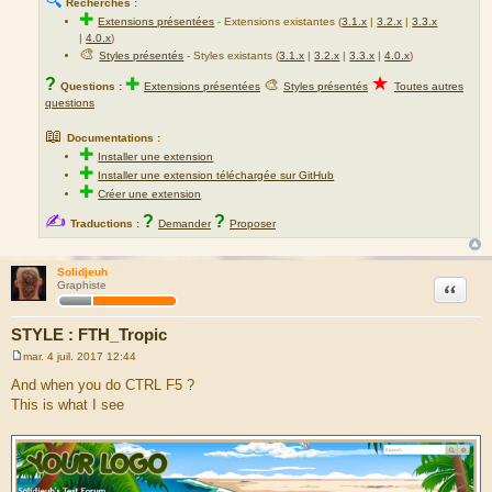
🔍
Recherches :
✚
Extensions présentées
-
Extensions existantes (
3.1.x
|
3.2.x
|
3.3.x
|
4.0.x
)
🎨
Styles présentés
- Styles existants (
3.1.x
|
3.2.x
|
3.3.x
|
4.0.x
)
★
?
✚
🎨
Questions :
Extensions présentées
Styles présentés
Toutes autres
questions
📖
Documentations :
✚
Installer une extension
✚
Installer une extension téléchargée sur GitHub
✚
Créer une extension
✍
?
?
Traductions :
Demander
Proposer
Solidjeuh
Citation
Graphiste
STYLE : FTH_Tropic
mar. 4 juil. 2017 12:44
M
e
And when you do CTRL F5 ?
s
This is what I see
s
a
g
e