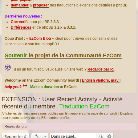
demander
&
proposer
des traductions d’extensions dédiées à phpBB.
Dernières nouvelles :
Correctifs
pour phpBB
3.3.3
;
Différences
entre phpBB
3.2.x
&
3.3.x
.
Coup d’œil :
«
EzCom Blog
» idéal pour trouver des conseils et des
services pour son forum phpBB !
Soutenir
le projet de la Communauté EzCom
.
Tu as un forum et tu veux aussi un site web ?
Regarde par ici
.
Welcome on the Ezcom Community board!
|
English visitors, may I
help you?
|
Make a donation
to EzCom
.
EXTENSION : User Recent Activity - Activité
récente du membre
Traduction EzCom
Affiche les derniers messages publiés par le membre sur la page de son profil | Displays
user recent activity on phpBB member profiles.
Règles du forum
Répondre