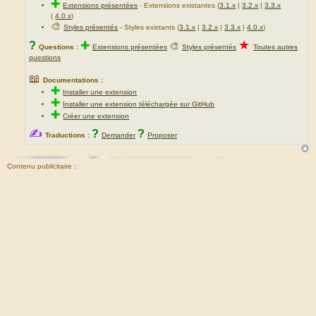
✚
Extensions présentées
-
Extensions existantes (
3.1.x
|
3.2.x
|
3.3.x
s
|
4.0.x
)
a
🎨
Styles présentés
- Styles existants (
3.1.x
|
3.2.x
|
3.3.x
|
4.0.x
)
g
★
?
✚
🎨
Questions :
Extensions présentées
Styles présentés
Toutes autres
e
questions
📖
Documentations :
✚
Installer une extension
✚
Installer une extension téléchargée sur GitHub
✚
Créer une extension
✍
?
?
Traductions :
Demander
Proposer
Contenu publicitaire :