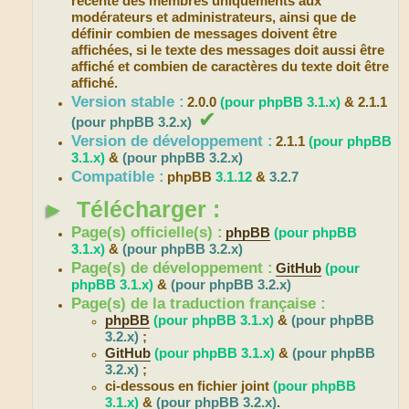
récente des membres uniquements aux
modérateurs et administrateurs, ainsi que de
définir combien de messages doivent être
affichées, si le texte des messages doit aussi être
affiché et combien de caractères du texte doit être
affiché.
Version stable :
2.0.0
(pour phpBB 3.1.x)
& 2.1.1
✔
(pour phpBB 3.2.x)
Version de développement :
2.1.1
(pour phpBB
3.1.x)
&
(pour phpBB 3.2.x)
Compatible :
phpBB
3.1.12
&
3.2.7
►
Télécharger :
Page(s) officielle(s) :
phpBB
(pour phpBB
3.1.x)
&
(pour phpBB 3.2.x)
Page(s) de développement :
GitHub
(pour
phpBB 3.1.x)
&
(pour phpBB 3.2.x)
Page(s) de la traduction française :
phpBB
(pour phpBB 3.1.x)
&
(pour phpBB
3.2.x)
;
GitHub
(pour phpBB 3.1.x)
&
(pour phpBB
3.2.x)
;
ci-dessous en fichier joint
(pour phpBB
3.1.x)
&
(pour phpBB 3.2.x)
.