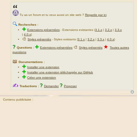
Tu as un forum et tu veux aussi un site web ?
Regarde par ici
.
🔍
Recherches :
✚
Extensions présentées
-
Extensions existantes (
3.1.x
|
3.2.x
|
3.3.x
|
4.0.x
)
🎨
Styles présentés
- Styles existants (
3.1.x
|
3.2.x
|
3.3.x
|
4.0.x
)
★
?
✚
🎨
Questions :
Extensions présentées
Styles présentés
Toutes autres
questions
📖
Documentations :
✚
Installer une extension
✚
Installer une extension téléchargée sur GitHub
✚
Créer une extension
✍
?
?
Traductions :
Demander
Proposer
Contenu publicitaire :