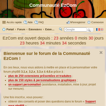
Communauté EzCom
Accès rapide
Aide
FAQ
M’enregistrer
Connexion
Portail
Forum
Extensions
Extensions présentées & traduites
R
ec
EzCom est ouvert depuis :
23
années
0
mois
30
jours
her
23
heures
34
minutes
35
secondes
ch
er
Bienvenue sur le forum de la Communauté
EzCom !
En ces lieux, nous vous aidons à mettre en place et à personnaliser votre
forum phpBB
3.1.x
,
3.2.x
,
3.3.x
&
4.0.x
grâce à :
plus de 250 extensions présentées et traduites
;
plus de 150 styles & personnalisations graphiques
;
un support personnalisé
(assistance, installation, mise à jour, projet
sur mesure).
Une fois inscrit.e, vous pouvez :
obtenir des conseils et poser des questions dans le forum «
Support
pour phpBB
» ;