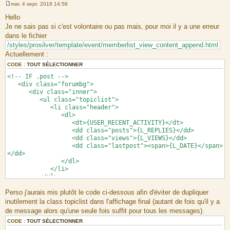
mar. 4 sept. 2018 14:58
M
e
Hello
s
Je ne sais pas si c'est volontaire ou pas mais, pour moi il y a une erreur
s
a
dans le fichier
g
/styles/prosilver/template/event/memberlist_view_content_append.html
e
Actuellement :
CODE :
TOUT SÉLECTIONNER
<!-- IF .post -->
<div class="forumbg">
<div class="inner">
<ul class="topiclist">
<li class="header">
<dl>
<dt>{USER_RECENT_ACTIVITY}</dt>
<dd class="posts">{L_REPLIES}</dd>
<dd class="views">{L_VIEWS}</dd>
<dd class="lastpost"><span>{L_DATE}</span>
</dd>
</dl>
</li>
</ul>
<!-- BEGIN post -->
Perso j'aurais mis plutôt le code ci-dessous afin d'éviter de dupliquer
<ul class="topiclist">
<li class="row<!-- IF post.S_ROW_COUNT is
inutilement la class topiclist dans l'affichage final (autant de fois qu'il y a
even --> bg1<!-- ELSE --> bg2<!-- ENDIF -->">
de message alors qu'une seule fois suffit pour tous les messages).
<dl>
CODE :
TOUT SÉLECTIONNER
<dt>