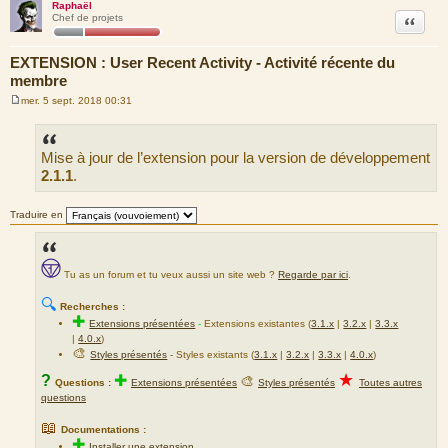
Raphaël
Citation
Chef de projets
EXTENSION : User Recent Activity - Activité récente du
membre
mer. 5 sept. 2018 00:31
M
e
s
s
Mise à jour de l’extension pour la version de développement
a
g
2.1.1
.
e
Traduire en
Tu as un forum et tu veux aussi un site web ?
Regarde par ici
.
🔍
Recherches :
✚
Extensions présentées
-
Extensions existantes (
3.1.x
|
3.2.x
|
3.3.x
|
4.0.x
)
🎨
Styles présentés
- Styles existants (
3.1.x
|
3.2.x
|
3.3.x
|
4.0.x
)
★
?
✚
🎨
Questions :
Extensions présentées
Styles présentés
Toutes autres
questions
📖
Documentations :
✚
Installer une extension