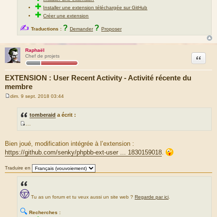
✚
Installer une extension téléchargée sur GitHub
✚
Créer une extension
✍
?
?
Traductions :
Demander
Proposer
Raphaël
Citation
Chef de projets
EXTENSION : User Recent Activity - Activité récente du
membre
dim. 9 sept. 2018 03:44
M
e
s
tomberaid
a écrit :
s
…
a
S
g
e
o
Bien joué, modification intégrée à l’extension :
u
https://github.com/senky/phpbb-ext-user ... 1830159018
.
r
c
Traduire en
e
d
u
Tu as un forum et tu veux aussi un site web ?
Regarde par ici
.
m
e
🔍
Recherches :
s