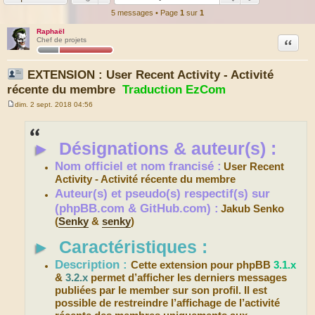
5 messages • Page
1
sur
1
Raphaël
Citation
Chef de projets
EXTENSION : User Recent Activity - Activité
récente du membre
Traduction EzCom
dim. 2 sept. 2018 04:56
M
e
s
s
►
Désignations & auteur(s) :
a
g
e
Nom officiel et nom francisé :
User Recent
Activity - Activité récente du membre
Auteur(s) et pseudo(s) respectif(s) sur
(phpBB.com & GitHub.com) :
Jakub Senko
(
Senky
&
senky
)
►
Caractéristiques :
Description :
Cette extension pour phpBB
3.1.x
&
3.2.x
permet d’afficher les derniers messages
publiées par le member sur son profil. Il est
possible de restreindre l’affichage de l’activité