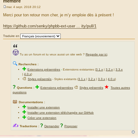
membre
{L_REPLIES}</dfn></dd>
<dd class="views">{post.VIEWS} <dfn>
mar. 4 sept. 2018 20:12
M
{L_VIEWS}</dfn></dd>
e
Merci pour ton retour mon cher, je m’y emploie dès à présent !
<dd class="lastpost"><span><dfn>
s
{L_LAST_POST}</dfn>
s
a
{post.TIME} <a href="
https://github.com/senky/phpbb-ext-user ... ity/pull/1
g
{post.U_POSTS}">{LAST_POST_IMG}</a></span>
e
</dd>
Traduire en
</dl>
</li>
<!-- END post -->
</ul>
Tu as un forum et tu veux aussi un site web ?
Regarde par ici
.
</div>
</div>
🔍
Recherches :
<!-- ENDIF -->
✚
Extensions présentées
-
Extensions existantes (
3.1.x
|
3.2.x
|
3.3.x
|
4.0.x
)
🎨
Styles présentés
- Styles existants (
3.1.x
|
3.2.x
|
3.3.x
|
4.0.x
)
★
?
✚
🎨
Questions :
Extensions présentées
Styles présentés
Toutes autres
questions
📖
Documentations :
✚
Installer une extension
✚
Installer une extension téléchargée sur GitHub
✚
Créer une extension
✍
?
?
Traductions :
Demander
Proposer