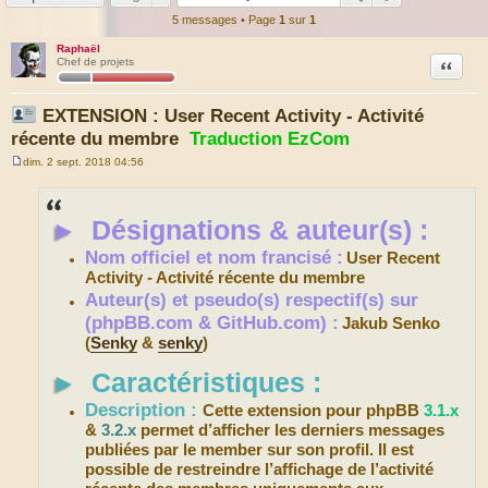
5 messages • Page
1
sur
1
Raphaël
Citation
Chef de projets
EXTENSION : User Recent Activity - Activité
récente du membre
Traduction EzCom
dim. 2 sept. 2018 04:56
M
e
s
s
►
Désignations & auteur(s) :
a
g
e
Nom officiel et nom francisé :
User Recent
Activity - Activité récente du membre
Auteur(s) et pseudo(s) respectif(s) sur
(phpBB.com & GitHub.com) :
Jakub Senko
(
Senky
&
senky
)
►
Caractéristiques :
Description :
Cette extension pour phpBB
3.1.x
&
3.2.x
permet d’afficher les derniers messages
publiées par le member sur son profil. Il est
possible de restreindre l’affichage de l’activité