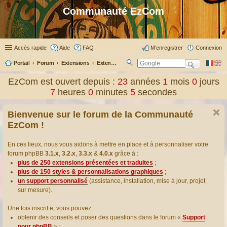
Communauté EzCom
Accès rapide
Aide
FAQ
M’enregistrer
Connexion
Portail
Forum
Extensions
Extensions présentées & traduites
R
ec
EzCom est ouvert depuis :
23
années
1
mois
0
jours
her
7
heures
0
minutes
6
secondes
ch
er
Bienvenue sur le forum de la Communauté
EzCom !
En ces lieux, nous vous aidons à mettre en place et à personnaliser votre
forum phpBB
3.1.x
,
3.2.x
,
3.3.x
&
4.0.x
grâce à :
plus de 250 extensions présentées et traduites
;
plus de 150 styles & personnalisations graphiques
;
un support personnalisé
(assistance, installation, mise à jour, projet
sur mesure).
Une fois inscrit.e, vous pouvez :
obtenir des conseils et poser des questions dans le forum «
Support
pour phpBB
» ;