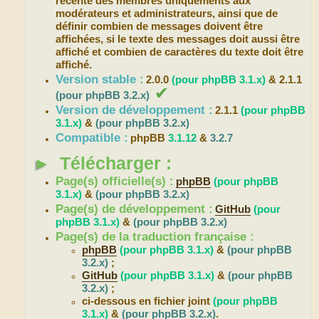
récente des membres uniquements aux
modérateurs et administrateurs, ainsi que de
définir combien de messages doivent être
affichées, si le texte des messages doit aussi être
affiché et combien de caractères du texte doit être
affiché.
Version stable :
2.0.0
(pour phpBB 3.1.x)
& 2.1.1
✔
(pour phpBB 3.2.x)
Version de développement :
2.1.1
(pour phpBB
3.1.x)
&
(pour phpBB 3.2.x)
Compatible :
phpBB
3.1.12
&
3.2.7
►
Télécharger :
Page(s) officielle(s) :
phpBB
(pour phpBB
3.1.x)
&
(pour phpBB 3.2.x)
Page(s) de développement :
GitHub
(pour
phpBB 3.1.x)
&
(pour phpBB 3.2.x)
Page(s) de la traduction française :
phpBB
(pour phpBB 3.1.x)
&
(pour phpBB
3.2.x)
;
GitHub
(pour phpBB 3.1.x)
&
(pour phpBB
3.2.x)
;
ci-dessous en fichier joint
(pour phpBB
3.1.x)
&
(pour phpBB 3.2.x)
.