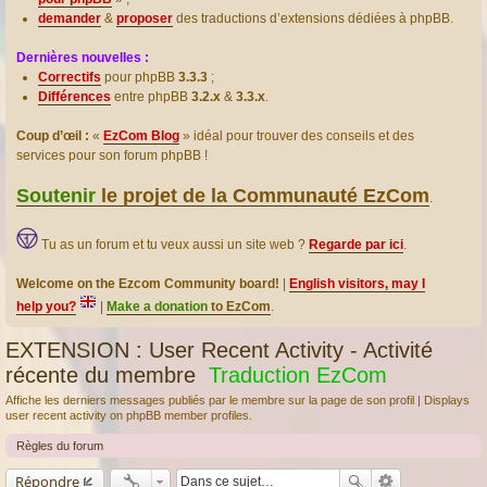
demander
&
proposer
des traductions d’extensions dédiées à phpBB.
Dernières nouvelles :
Correctifs
pour phpBB
3.3.3
;
Différences
entre phpBB
3.2.x
&
3.3.x
.
Coup d’œil :
«
EzCom Blog
» idéal pour trouver des conseils et des
services pour son forum phpBB !
Soutenir
le projet de la Communauté EzCom
.
Tu as un forum et tu veux aussi un site web ?
Regarde par ici
.
Welcome on the Ezcom Community board!
|
English visitors, may I
help you?
|
Make a donation
to EzCom
.
EXTENSION : User Recent Activity - Activité
récente du membre
Traduction EzCom
Affiche les derniers messages publiés par le membre sur la page de son profil | Displays
user recent activity on phpBB member profiles.
Règles du forum
Répondre