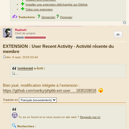
✚
Installer une extension téléchargée sur GitHub
✚
Créer une extension
✍
?
?
Traductions :
Demander
Proposer
Raphaël
Citation
Chef de projets
EXTENSION : User Recent Activity - Activité récente du
membre
dim. 9 sept. 2018 03:44
M
e
s
tomberaid
a écrit :
s
…
a
S
g
e
o
Bien joué, modification intégrée à l’extension :
u
https://github.com/senky/phpbb-ext-user ... 1830159018
.
r
c
Traduire en
e
d
u
Tu as un forum et tu veux aussi un site web ?
Regarde par ici
.
m
e
🔍
Recherches :
s