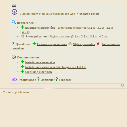
Tu as un forum et tu veux aussi un site web ?
Regarde par ici
.
🔍
Recherches :
✚
Extensions présentées
-
Extensions existantes (
3.1.x
|
3.2.x
|
3.3.x
|
4.0.x
)
🎨
Styles présentés
- Styles existants (
3.1.x
|
3.2.x
|
3.3.x
|
4.0.x
)
★
?
✚
🎨
Questions :
Extensions présentées
Styles présentés
Toutes autres
questions
📖
Documentations :
✚
Installer une extension
✚
Installer une extension téléchargée sur GitHub
✚
Créer une extension
✍
?
?
Traductions :
Demander
Proposer
Contenu publicitaire :