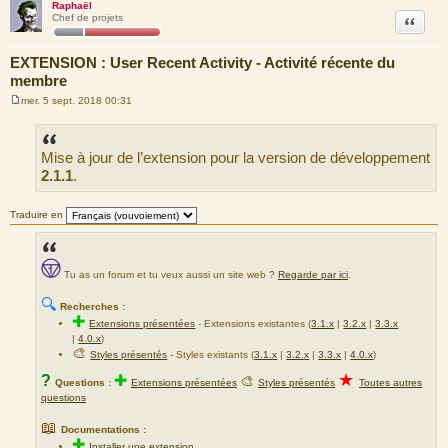
Raphaël
Citation
Chef de projets
EXTENSION : User Recent Activity - Activité récente du
membre
mer. 5 sept. 2018 00:31
M
e
s
s
Mise à jour de l’extension pour la version de développement
a
g
2.1.1
.
e
Traduire en
Tu as un forum et tu veux aussi un site web ?
Regarde par ici
.
🔍
Recherches :
✚
Extensions présentées
-
Extensions existantes (
3.1.x
|
3.2.x
|
3.3.x
|
4.0.x
)
🎨
Styles présentés
- Styles existants (
3.1.x
|
3.2.x
|
3.3.x
|
4.0.x
)
★
?
✚
🎨
Questions :
Extensions présentées
Styles présentés
Toutes autres
questions
📖
Documentations :
✚
Installer une extension