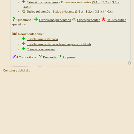
✚
Extensions présentées
-
Extensions existantes (
3.1.x
|
3.2.x
|
3.3.x
s
|
4.0.x
)
a
🎨
Styles présentés
- Styles existants (
3.1.x
|
3.2.x
|
3.3.x
|
4.0.x
)
g
★
?
✚
🎨
Questions :
Extensions présentées
Styles présentés
Toutes autres
e
questions
📖
Documentations :
✚
Installer une extension
✚
Installer une extension téléchargée sur GitHub
✚
Créer une extension
✍
?
?
Traductions :
Demander
Proposer
Contenu publicitaire :