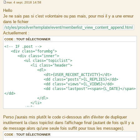
mar. 4 sept. 2018 14:58
M
e
Hello
s
Je ne sais pas si c'est volontaire ou pas mais, pour moi il y a une erreur
s
a
dans le fichier
g
/styles/prosilver/template/event/memberlist_view_content_append.html
e
Actuellement :
CODE :
TOUT SÉLECTIONNER
<!-- IF .post -->
<div class="forumbg">
<div class="inner">
<ul class="topiclist">
<li class="header">
<dl>
<dt>{USER_RECENT_ACTIVITY}</dt>
<dd class="posts">{L_REPLIES}</dd>
<dd class="views">{L_VIEWS}</dd>
<dd class="lastpost"><span>{L_DATE}</span>
</dd>
</dl>
</li>
</ul>
<!-- BEGIN post -->
Perso j'aurais mis plutôt le code ci-dessous afin d'éviter de dupliquer
<ul class="topiclist">
<li class="row<!-- IF post.S_ROW_COUNT is
inutilement la class topiclist dans l'affichage final (autant de fois qu'il y a
even --> bg1<!-- ELSE --> bg2<!-- ENDIF -->">
de message alors qu'une seule fois suffit pour tous les messages).
<dl>
CODE :
TOUT SÉLECTIONNER
<dt>