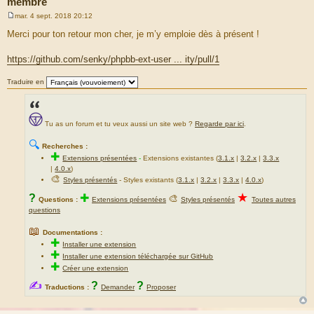
membre
{L_REPLIES}</dfn></dd>
<dd class="views">{post.VIEWS} <dfn>
mar. 4 sept. 2018 20:12
M
{L_VIEWS}</dfn></dd>
e
Merci pour ton retour mon cher, je m’y emploie dès à présent !
<dd class="lastpost"><span><dfn>
s
{L_LAST_POST}</dfn>
s
a
{post.TIME} <a href="
https://github.com/senky/phpbb-ext-user ... ity/pull/1
g
{post.U_POSTS}">{LAST_POST_IMG}</a></span>
e
</dd>
Traduire en
</dl>
</li>
<!-- END post -->
</ul>
Tu as un forum et tu veux aussi un site web ?
Regarde par ici
.
</div>
</div>
🔍
Recherches :
<!-- ENDIF -->
✚
Extensions présentées
-
Extensions existantes (
3.1.x
|
3.2.x
|
3.3.x
|
4.0.x
)
🎨
Styles présentés
- Styles existants (
3.1.x
|
3.2.x
|
3.3.x
|
4.0.x
)
★
?
✚
🎨
Questions :
Extensions présentées
Styles présentés
Toutes autres
questions
📖
Documentations :
✚
Installer une extension
✚
Installer une extension téléchargée sur GitHub
✚
Créer une extension
✍
?
?
Traductions :
Demander
Proposer