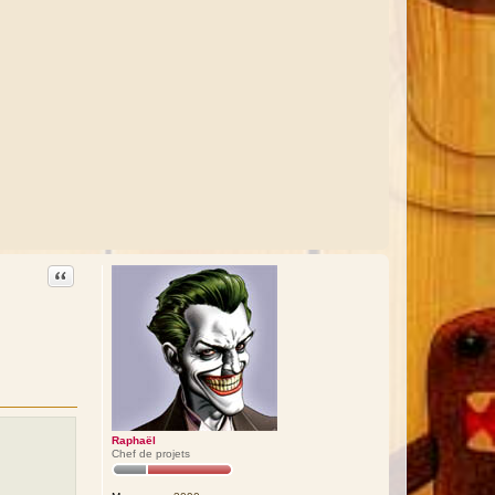
alse;">
Citation
Raphaël
Chef de projets