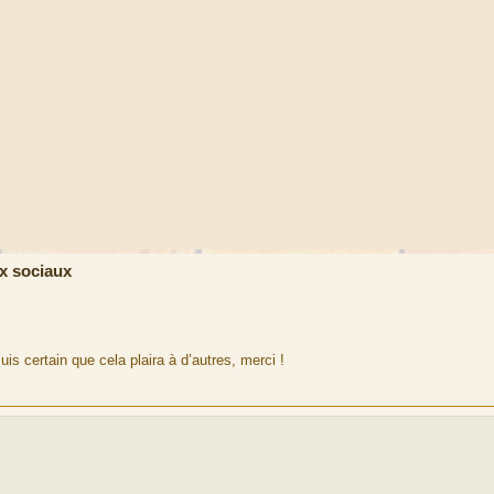
SHARE_ON_POCKET}" onclick="window.open(this.href);return f
den="true"></i></a></li>
x sociaux
is certain que cela plaira à d’autres, merci !