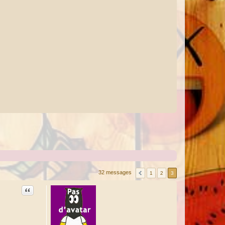
32 messages
1
2
3
Citation