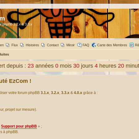
om
r phpBB 3.2.x & 3.3.x
ien
Flux
Histoires
Contact
Miroir
FAQ
Carte des Membres
Rè
duites
t depuis :
23
années
0
mois
30
jours
4
heures
20
minu
uté EzCom !
aliser votre forum phpBB
3.1.x
,
3.2.x
,
3.3.x
&
4.0.x
grâce à :
our, projet sur mesure).
Support pour phpBB
» ;
es à phpBB.