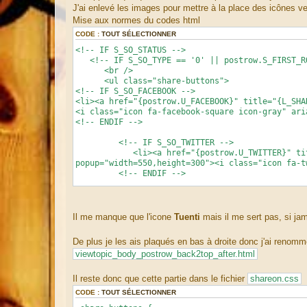
a
J'ai enlevé les images pour mettre à la place des icônes ve
g
Mise aux normes du codes html
e
CODE :
TOUT SÉLECTIONNER
<!-- IF S_SO_STATUS -->
<!-- IF S_SO_TYPE == '0' || postrow.S_FIRST_R
<br />
<ul class="share-buttons">
<!-- IF S_SO_FACEBOOK -->
<li><a href="{postrow.U_FACEBOOK}" title="{L_SHA
<i class="icon fa-facebook-square icon-gray" ari
<!-- ENDIF -->
<!-- IF S_SO_TWITTER -->
<li><a href="{postrow.U_TWITTER}" title="{
popup="width=550,height=300"><i class="icon fa-t
<!-- ENDIF -->
<!-- IF S_SO_TUENTI -->
<!-- --> <li><a href="{postrow.U_TUENTI}" titl
icon js-newWindow" data-popup="width=741,height=
Il me manque que l'icone
Tuenti
mais il me sert pas, si jam
<!-- ENDIF -->
De plus je les ais plaqués en bas à droite donc j'ai renomm
<!-- IF S_SO_DIGG -->
viewtopic_body_postrow_back2top_after.html
<li><a href="{postrow.U_DIGG}" title="{L_SH
class="icon fa-digg icon-gray" aria-hidden="true
<!-- ENDIF -->
Il reste donc que cette partie dans le fichier
shareon.css
CODE :
TOUT SÉLECTIONNER
<!-- IF S_SO_REDDIT -->
<li><a href="{postrow.U_REDDIT}" title="{L_