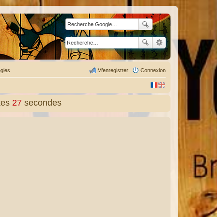
gles
M’enregistrer
Connexion
tes
29
secondes