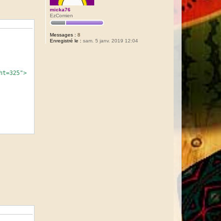
micka76
EzComien
Messages :
8
Enregistré le :
sam. 5 janv. 2019 12:04
ht=325">
 tuenti-
e;"><i
alse;">