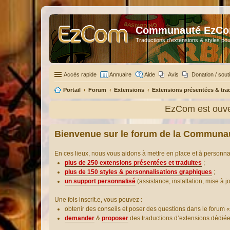
Communauté EzC
Traductions d'extensions & styles pou
Accès rapide
Annuaire
Aide
Avis
Donation / sout
Portail
Forum
Extensions
Extensions présentées & tra
EzCom est ouver
Bienvenue sur le forum de la Communa
En ces lieux, nous vous aidons à mettre en place et à personn
plus de 250 extensions présentées et traduites
;
plus de 150 styles & personnalisations graphiques
;
un support personnalisé
(assistance, installation, mise à j
Une fois inscrit.e, vous pouvez :
obtenir des conseils et poser des questions dans le forum «
demander
&
proposer
des traductions d’extensions dédié