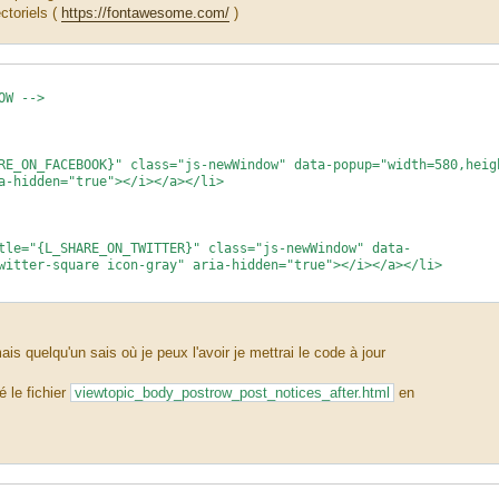
ctoriels (
https://fontawesome.com/
)
OW -->
RE_ON_FACEBOOK}" class="js-newWindow" data-popup="width=580,heig
a-hidden="true"></i></a></li>
L_SHARE_ON_TWITTER}" class="js-newWindow" data-
witter-square icon-gray" aria-hidden="true"></i></a></li>
e="{L_SHARE_ON_TUENTI}" class="share-button share-icon-button
551"></a></li> <!-- manque le svg -->
ais quelqu'un sais où je peux l'avoir je mettrai le code à jour
é le fichier
viewtopic_body_postrow_post_notices_after.html
en
ARE_ON_DIGG}" onclick="window.open(this.href);return fals
"></i></a></li>
SHARE_ON_REDDIT}" onclick="window.open(this.href);return f