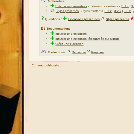
🔍
Recherches :
✚
Extensions présentées
-
Extensions existantes (
3.1.x
|
3
🎨
Styles présentés
- Styles existants (
3.1.x
|
3.2.x
|
3.3.x
|
?
✚
🎨
Questions :
Extensions présentées
Styles présentés
📖
Documentations :
✚
Installer une extension
✚
Installer une extension téléchargée sur GitHub
✚
Créer une extension
✍
?
?
Traductions :
Demander
Proposer
Contenu publicitaire :