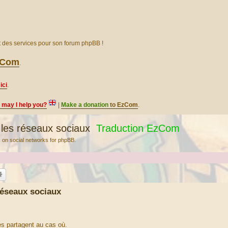
et des services pour son forum phpBB !
EzCom
.
ici
.
, may I help you?
|
Make a donation
to EzCom
.
les réseaux sociaux
Traduction EzCom
 on social networks for phpBB.
réseaux sociaux
es partagent au cas où.