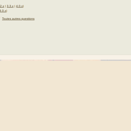
.2.x
|
3.3.x
|
4.0.x
)
4.0.x
)
★
Toutes autres questions