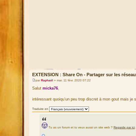
<li><a href="{postrow.U_POCKET}" title="{L_
<i class="icon fa-get-pocket icon-gray" aria-hid
<!-- ENDIF -->
</ul>
<br />
<!-- ENDIF -->
<!-- ENDIF -->
EXTENSION : Share On - Partager sur les réseau
par
Raphaël
»
mar. 11 févr. 2020 07:22
M
e
Salut
micka76
,
s
s
a
intéressant quoiqu’un peu trop discret à mon gout mais je su
g
e
Traduire en
Tu as un forum et tu veux aussi un site web ?
Regarde par ici
.