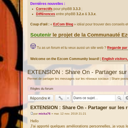
Dernières nouvelles :
Correctifs
pour phpBB
3.3.3
;
Différences
entre phpBB
3.2.x
&
3.3.x
.
Coup d’œil :
«
EzCom Blog
» idéal pour trouver des conseils 
Soutenir
le projet de la Communauté 
Tu as un forum et tu veux aussi un site web ?
Regarde par 
Welcome on the Ezcom Community board!
|
English visitors
EXTENSION : Share On - Partager sur 
Permet de partager les messages sur les réseaux sociaux | Share posts
Règles du forum
Répondre
EXTENSION : Share On - Partager sur les 
par
micka76
»
mar. 12 nov. 2019 21:21
M
e
Hello
s
J'ai apporté quelques améliorations personnelles, je vous l
s