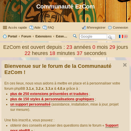
Communauté EzCom
Accès rapide
Aide
FAQ
M’enregistrer
Connexion
Portail
Forum
Extensions
Extensions présentées & traduites
R
ec
EzCom est ouvert depuis :
23
années
0
mois
29
jours
her
22
heures
18
minutes
37
secondes
ch
er
Bienvenue sur le forum de la Communauté
EzCom !
En ces lieux, nous vous aidons à mettre en place et à personnaliser votre
forum phpBB
3.1.x
,
3.2.x
,
3.3.x
&
4.0.x
grâce à :
plus de 250 extensions présentées et traduites
;
plus de 150 styles & personnalisations graphiques
;
un support personnalisé
(assistance, installation, mise à jour, projet
sur mesure).
Une fois inscrit.e, vous pouvez :
obtenir des conseils et poser des questions dans le forum «
Support
pour phpBB
» ;