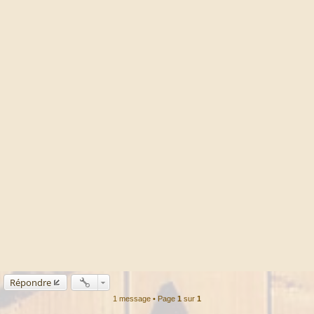
Répondre
1 message • Page
1
sur
1