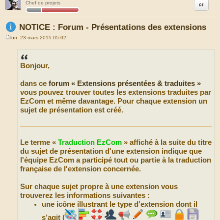
Citation
Chef de projets
NOTICE : Forum - Présentations des extensions
lun. 23 mars 2015 05:02
M
e
s
s
Bonjour,
a
g
e
dans ce
forum «
Extensions présentées & traduites
»
vous pouvez trouver toutes les extensions traduites par
EzCom et même davantage. Pour chaque extension un
sujet de présentation est créé.
Le terme «
Traduction EzCom
» affiché à la suite du titre
du sujet de présentation d'une extension indique que
l'équipe EzCom a participé tout ou partie à la traduction
française de l'extension concernée.
Sur chaque sujet propre à une extension vous
trouverez les informations suivantes :
une icône illustrant le type d’extension dont il
s’agit (