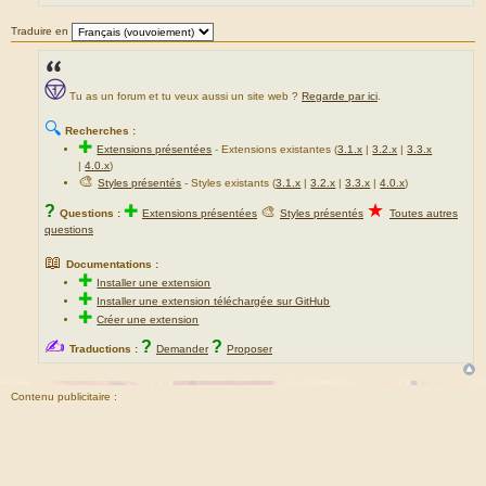
Traduire en
Tu as un forum et tu veux aussi un site web ?
Regarde par ici
.
🔍
Recherches :
✚
Extensions présentées
-
Extensions existantes (
3.1.x
|
3.2.x
|
3.3.x
|
4.0.x
)
🎨
Styles présentés
- Styles existants (
3.1.x
|
3.2.x
|
3.3.x
|
4.0.x
)
★
?
✚
🎨
Questions :
Extensions présentées
Styles présentés
Toutes autres
questions
📖
Documentations :
✚
Installer une extension
✚
Installer une extension téléchargée sur GitHub
✚
Créer une extension
✍
?
?
Traductions :
Demander
Proposer
Contenu publicitaire :