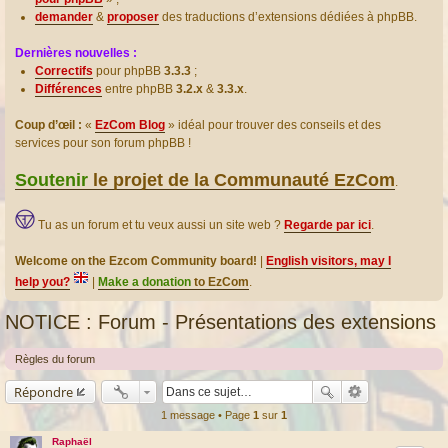
demander
&
proposer
des traductions d’extensions dédiées à phpBB.
Dernières nouvelles :
Correctifs
pour phpBB
3.3.3
;
Différences
entre phpBB
3.2.x
&
3.3.x
.
Coup d’œil :
«
EzCom Blog
» idéal pour trouver des conseils et des
services pour son forum phpBB !
Soutenir
le projet de la Communauté EzCom
.
Tu as un forum et tu veux aussi un site web ?
Regarde par ici
.
Welcome on the Ezcom Community board!
|
English visitors, may I
help you?
|
Make a donation
to EzCom
.
NOTICE : Forum - Présentations des extensions
Règles du forum
Répondre
1 message • Page
1
sur
1
Raphaël