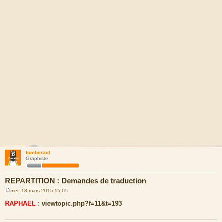
tomberaid
Graphiste
REPARTITION : Demandes de traduction
mer. 18 mars 2015 15:05
M
e
RAPHAEL
:
viewtopic.php?f=11&t=193
s
s
a