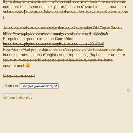
Il y a deux extensions qui m'intéressent pour mon forum, je ne sais pas
comment fonctionne ce sujet j'ai l'impression d'avoir bien lu la marche à
suivre mais j'ai peur de faire une bêtise veuillez m'excuser si c'est le cas
!
Je souhaiterais avoir une traduction pour l'extension
RH Topic Tags
:
https://www.phpbb.com/community/viewtopic.php?t=2263616
Et également pour l'extension
GameMod
:
https://www.phpbb.com/community/viewtop ... &t=2316216
Pour GameMod je me demande si c'est possible de l'adapter pour des
bouquins, mes notions d'anglais sont trop justes , Raphaël sur un autre
forum tu m'avais parlé de cette extension qui vraiment me botte
énormément
Merci par avance !
Traduire en
Contenu publicitaire :