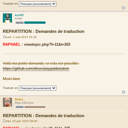
Traduire en
tryo92
Invité
REPARTITION : Demandes de traduction
sam. 2 mai 2015 23:18
M
e
RAPHAEL
:
viewtopic.php?f=11&t=265
s
s
a
g
e
Voilà ma petite demande, si cela est possible:
https://github.com/dmzx/paypaldonation
Merci bien
Traduire en
Draky
Âme d'EzCom
REPARTITION : Demandes de traduction
mer. 10 juin 2015 08:40
M
e