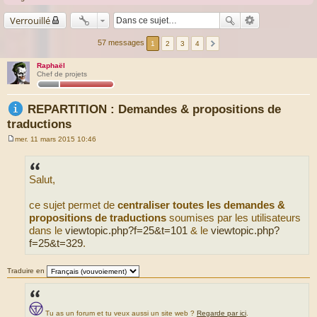
Verrouillé
57 messages
1
2
3
4
Raphaël
Chef de projets
REPARTITION : Demandes & propositions de
traductions
mer. 11 mars 2015 10:46
M
e
s
s
Salut,
a
g
e
ce sujet permet de
centraliser toutes les demandes &
propositions de traductions
soumises par les utilisateurs
dans le
viewtopic.php?f=25&t=101
& le
viewtopic.php?
f=25&t=329
.
Traduire en
Tu as un forum et tu veux aussi un site web ?
Regarde par ici
.