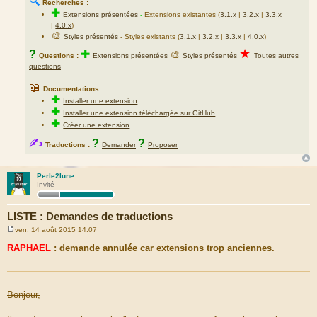
🔍
Recherches :
✚
Extensions présentées
-
Extensions existantes (
3.1.x
|
3.2.x
|
3.3.x
|
4.0.x
)
🎨
Styles présentés
- Styles existants (
3.1.x
|
3.2.x
|
3.3.x
|
4.0.x
)
★
?
✚
🎨
Questions :
Extensions présentées
Styles présentés
Toutes autres
questions
📖
Documentations :
✚
Installer une extension
✚
Installer une extension téléchargée sur GitHub
✚
Créer une extension
✍
?
?
Traductions :
Demander
Proposer
Perle2lune
Invité
LISTE : Demandes de traductions
ven. 14 août 2015 14:07
M
e
RAPHAEL
: demande annulée car extensions trop anciennes.
s
s
a
g
e
Bonjour,