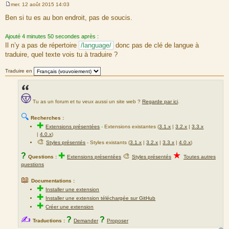
mer. 12 août 2015 14:03
M
e
Ben si tu es au bon endroit, pas de soucis.
s
s
a
Ajouté 4 minutes 50 secondes après :
g
Il n’y a pas de répertoire
/language/
donc pas de clé de langue à
e
traduire, quel texte vois tu à traduire ?
Traduire en
Tu as un forum et tu veux aussi un site web ?
Regarde par ici
.
🔍
Recherches :
✚
Extensions présentées
-
Extensions existantes (
3.1.x
|
3.2.x
|
3.3.x
|
4.0.x
)
🎨
Styles présentés
- Styles existants (
3.1.x
|
3.2.x
|
3.3.x
|
4.0.x
)
★
?
✚
🎨
Questions :
Extensions présentées
Styles présentés
Toutes autres
questions
📖
Documentations :
✚
Installer une extension
✚
Installer une extension téléchargée sur GitHub
✚
Créer une extension
✍
?
?
Traductions :
Demander
Proposer