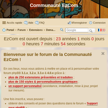
Communauté EzCom
Accès rapide
Aide
FAQ
M’enregistrer
Connexion
Portail
Forum
Extensions
Demander ou proposer des traductions d’extensions
R
ec
EzCom est ouvert depuis :
23
années
1
mois
0
jours
her
0
heures
7
minutes
55
secondes
ch
er
Bienvenue sur le forum de la Communauté
EzCom !
En ces lieux, nous vous aidons à mettre en place et à personnaliser votre
forum phpBB
3.1.x
,
3.2.x
,
3.3.x
&
4.0.x
grâce à :
plus de 250 extensions présentées et traduites
;
plus de 150 styles & personnalisations graphiques
;
un support personnalisé
(assistance, installation, mise à jour, projet
sur mesure).
Une fois inscrit.e, vous pouvez :
obtenir des conseils et poser des questions dans le forum «
Support
pour phpBB
» ;