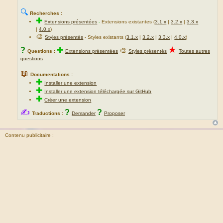
🔍
Recherches :
✚
Extensions présentées
-
Extensions existantes (
3.1.x
|
3.2.x
|
3.3.x
|
4.0.x
)
🎨
Styles présentés
- Styles existants (
3.1.x
|
3.2.x
|
3.3.x
|
4.0.x
)
★
?
✚
🎨
Questions :
Extensions présentées
Styles présentés
Toutes autres
questions
📖
Documentations :
✚
Installer une extension
✚
Installer une extension téléchargée sur GitHub
✚
Créer une extension
✍
?
?
Traductions :
Demander
Proposer
Contenu publicitaire :