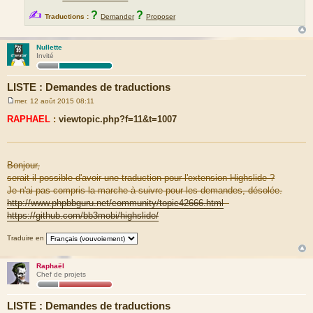
✍
?
?
Traductions :
Demander
Proposer
Nullette
Invité
LISTE : Demandes de traductions
mer. 12 août 2015 08:11
M
e
RAPHAEL
:
viewtopic.php?f=11&t=1007
s
s
a
g
e
Bonjour,
serait-il possible d'avoir une traduction pour l'extension Highslide ?
Je n'ai pas compris la marche à suivre pour les demandes, désolée.
http://www.phpbbguru.net/community/topic42666.html
-
https://github.com/bb3mobi/highslide/
Traduire en
Raphaël
Chef de projets
LISTE : Demandes de traductions