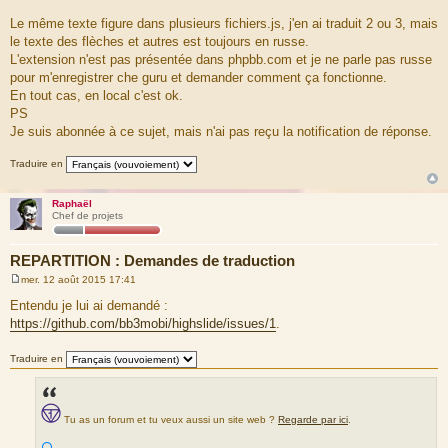
playTitle: 'Lancer le diaporama (barre d’espace)',
Le même texte figure dans plusieurs fichiers.js, j'en ai traduit 2 ou 3, mais
pauseText: 'Pause',
pauseTitle: 'Suspendre le diaporama (barre d’espace)',
le texte des flèches et autres est toujours en russe.
previousTitle: 'Précédente (flèche gauche)',
L'extension n'est pas présentée dans phpbb.com et je ne parle pas russe
nextTitle: 'Suivante (flèche droite)',
pour m'enregistrer che guru et demander comment ça fonctionne.
moveTitle: 'Déplacer',
En tout cas, en local c'est ok.
fullExpandText: 'Taille réelle',
PS
number: 'Image %1 sur %2',
restoreTitle: 'Cliquer pour fermer l’image, cliquer et
Je suis abonnée à ce sujet, mais n'ai pas reçu la notification de réponse.
faire glisser pour déplacer, utiliser les touches flèches
droite et gauche pour suivante et précédente.'
Traduire en
};
Raphaël
Chef de projets
REPARTITION : Demandes de traduction
mer. 12 août 2015 17:41
M
e
Entendu je lui ai demandé :
s
https://github.com/bb3mobi/highslide/issues/1
.
s
a
g
Traduire en
e
Tu as un forum et tu veux aussi un site web ?
Regarde par ici
.