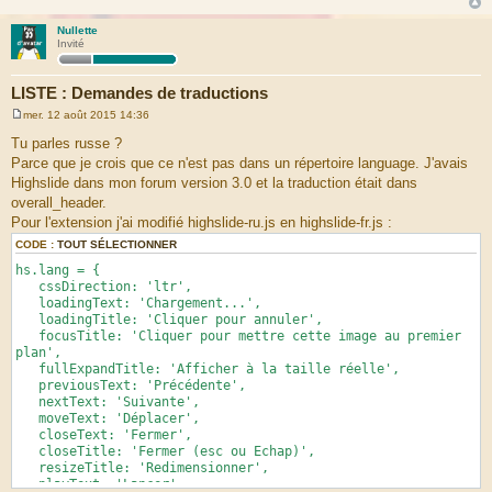
Nullette
Invité
LISTE : Demandes de traductions
mer. 12 août 2015 14:36
M
e
Tu parles russe ?
s
Parce que je crois que ce n'est pas dans un répertoire language. J'avais
s
a
Highslide dans mon forum version 3.0 et la traduction était dans
g
overall_header.
e
Pour l'extension j'ai modifié highslide-ru.js en highslide-fr.js :
CODE :
TOUT SÉLECTIONNER
hs.lang = {
cssDirection: 'ltr',
loadingText: 'Chargement...',
loadingTitle: 'Cliquer pour annuler',
focusTitle: 'Cliquer pour mettre cette image au premier
plan',
fullExpandTitle: 'Afficher à la taille réelle',
previousText: 'Précédente',
nextText: 'Suivante',
moveText: 'Déplacer',
closeText: 'Fermer',
closeTitle: 'Fermer (esc ou Echap)',
resizeTitle: 'Redimensionner',
playText: 'Lancer',