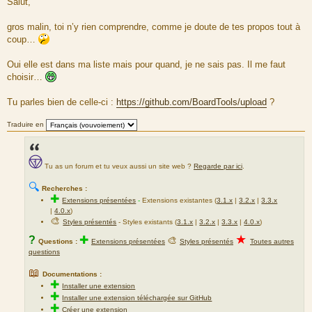
Salut,
s
s
a
gros malin, toi n’y rien comprendre, comme je doute de tes propos tout à
g
coup…
e
Oui elle est dans ma liste mais pour quand, je ne sais pas. Il me faut
choisir…
Tu parles bien de celle-ci :
https://github.com/BoardTools/upload
?
Traduire en
Tu as un forum et tu veux aussi un site web ?
Regarde par ici
.
🔍
Recherches :
✚
Extensions présentées
-
Extensions existantes (
3.1.x
|
3.2.x
|
3.3.x
|
4.0.x
)
🎨
Styles présentés
- Styles existants (
3.1.x
|
3.2.x
|
3.3.x
|
4.0.x
)
★
?
✚
🎨
Questions :
Extensions présentées
Styles présentés
Toutes autres
questions
📖
Documentations :
✚
Installer une extension
✚
Installer une extension téléchargée sur GitHub
✚
Créer une extension