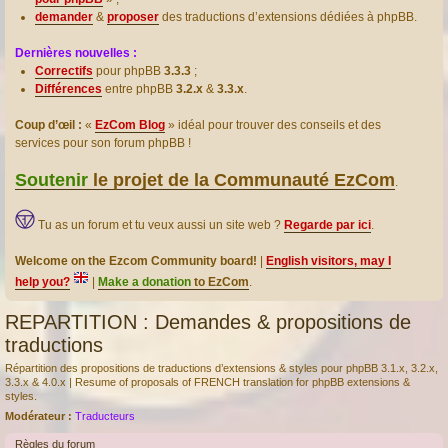
demander
&
proposer
des traductions d’extensions dédiées à phpBB.
Dernières nouvelles :
Correctifs
pour phpBB
3.3.3
;
Différences
entre phpBB
3.2.x
&
3.3.x
.
Coup d’œil :
«
EzCom Blog
» idéal pour trouver des conseils et des
services pour son forum phpBB !
Soutenir
le projet de la Communauté EzCom
.
Tu as un forum et tu veux aussi un site web ?
Regarde par ici
.
Welcome on the Ezcom Community board!
|
English visitors, may I
help you?
|
Make a donation
to EzCom
.
REPARTITION : Demandes & propositions de
traductions
Répartition des propositions de traductions d’extensions & styles pour phpBB 3.1.x, 3.2.x,
3.3.x & 4.0.x | Resume of proposals of FRENCH translation for phpBB extensions &
styles.
Modérateur :
Traducteurs
Règles du forum