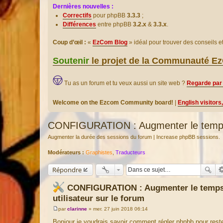
Dernières nouvelles :
Correctifs
pour phpBB
3.3.3
;
Différences
entre phpBB
3.2.x
&
3.3.x
.
Coup d’œil :
«
EzCom Blog
» idéal pour trouver des conseils 
Soutenir
le projet de la Communauté 
Tu as un forum et tu veux aussi un site web ?
Regarde par 
Welcome on the Ezcom Community board!
|
English visitors
CONFIGURATION : Augmenter le temps li
Augmenter la durée des sessions du forum | Increase phpBB sessions.
Modérateurs :
Graphistes
,
Traducteurs
Répondre
CONFIGURATION : Augmenter le temps 
utilisateur sur le forum
par
clarinne
»
mer. 27 juin 2018 06:14
M
e
Bonjour je voudrais savoir comment régler phpbb pour res