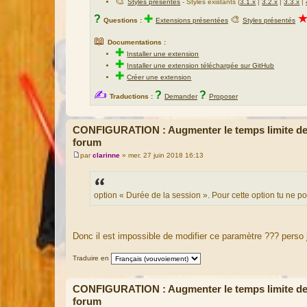
🎨
Styles présentés
- Styles existants (
3.1.x
|
3.2.x
|
3.3.x
|
?
✚
🎨
Questions :
Extensions présentées
Styles présentés
📖
Documentations :
✚
Installer une extension
✚
Installer une extension téléchargée sur GitHub
✚
Créer une extension
✍
?
?
Traductions :
Demander
Proposer
CONFIGURATION : Augmenter le temps limite des 
forum
par
clarinne
»
mer. 27 juin 2018 16:13
M
e
s
s
a
option « Durée de la session ». Pour cette option tu ne po
g
e
Donc il est impossible de modifier ce paramètre ??? perso 
Traduire en
CONFIGURATION : Augmenter le temps limite des 
forum