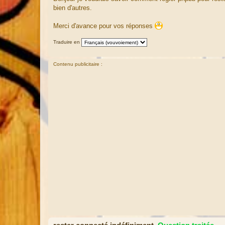
s
bien d'autres.
s
a
g
Merci d'avance pour vos réponses
e
Traduire en
Contenu publicitaire :