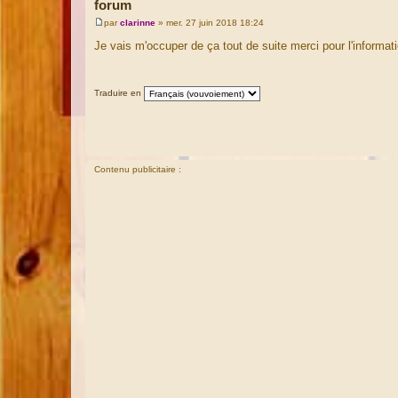
forum
par
clarinne
»
mer. 27 juin 2018 18:24
M
e
Je vais m'occuper de ça tout de suite merci pour l'informat
s
s
a
g
Traduire en
e
Contenu publicitaire :