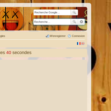
gles
M’enregistrer
Connexion
tes
41
secondes