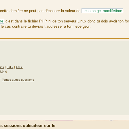
 cette dernière ne peut pas dépasser la valeur de
session.gc_maxlifetime
.
me
c’est dans le fichier PHP.ini de ton serveur Linux donc tu dois avoir ton fo
 cas contraire tu devras t’addresser à ton hébergeur.
.2.x
|
3.3.x
|
4.0.x
)
4.0.x
)
★
Toutes autres questions
sessions utilisateur sur le