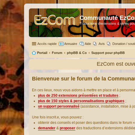
Communauté EzC
Traductions d'extensions & styles pou
Accès rapide
Annuaire
Aide
Avis
Donation / sout
Portail
Forum
phpBB & Co
Support pour phpBB
EzCom est ouver
Bienvenue sur le forum de la Communa
En ces lieux, nous vous aidons à mettre en place et à personn
plus de 250 extensions présentées et traduites
;
plus de 150 styles & personnalisations graphiques
;
un support personnalisé
(assistance, installation, mise à j
Une fois inscrit.e, vous pouvez :
obtenir des conseils et poser des questions dans le forum «
demander
&
proposer
des traductions d’extensions dédié