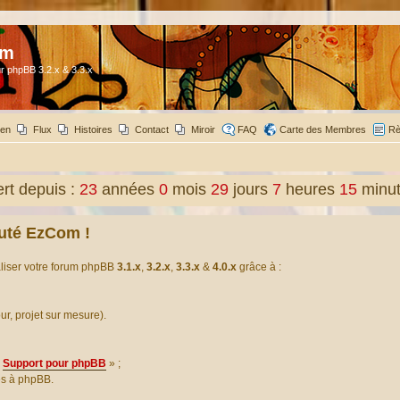
om
r phpBB 3.2.x & 3.3.x
ien
Flux
Histoires
Contact
Miroir
FAQ
Carte des Membres
Rè
t depuis :
23
années
0
mois
29
jours
7
heures
15
minu
uté EzCom !
aliser votre forum phpBB
3.1.x
,
3.2.x
,
3.3.x
&
4.0.x
grâce à :
our, projet sur mesure).
Support pour phpBB
» ;
es à phpBB.