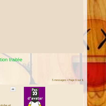
ion traitée
5 messages • Page
1
sur
1
Citation
utube et