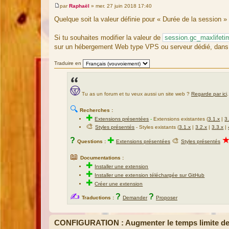
par
Raphaël
»
mer. 27 juin 2018 17:40
M
e
Quelque soit la valeur définie pour « Durée de la session »
s
s
a
Si tu souhaites modifier la valeur de
session.gc_maxlifeti
g
sur un hébergement Web type VPS ou serveur dédié, dans le
e
Traduire en
Tu as un forum et tu veux aussi un site web ?
Regarde par ici
.
🔍
Recherches :
✚
Extensions présentées
-
Extensions existantes (
3.1.x
|
3
🎨
Styles présentés
- Styles existants (
3.1.x
|
3.2.x
|
3.3.x
|
?
✚
🎨
Questions :
Extensions présentées
Styles présentés
📖
Documentations :
✚
Installer une extension
✚
Installer une extension téléchargée sur GitHub
✚
Créer une extension
✍
?
?
Traductions :
Demander
Proposer
CONFIGURATION : Augmenter le temps limite des 