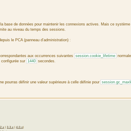
s la base de données pour maintenir les connexions actives. Mais ce système
limite au niveau du temps des sessions.
epuis le PCA (panneau d’administration) :
 correspondantes aux occurrences suivantes
session.cookie_lifetime
normal
 configurée sur
1440
secondes.
ne pourras définir une valeur supérieure à celle définie pour
session.gc_maxli
.2.x
|
3.3.x
|
4.0.x
)