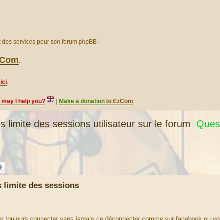
et des services pour son forum phpBB !
EzCom
.
ici
.
, may I help you?
|
Make a donation
to EzCom
.
mite des sessions utilisateur sur le forum
Quest
limite des sessions
ter toujours connecter sans jamais ce déconnecter comme sur facebook ou yo