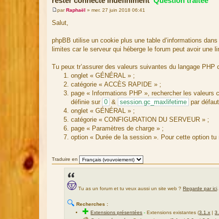
rester connecté indéfiniment
Question traitée
par
Raphaël
»
mer. 27 juin 2018 06:41
M
e
Salut,
s
s
a
phpBB utilise un cookie plus une table d’informations dan
g
limites car le serveur qui héberge le forum peut avoir une 
e
Tu peux tr’assurer des valeurs suivantes du langage PHP d
onglet « GÉNÉRAL » ;
catégorie « ACCÈS RAPIDE » ;
page « Informations PHP », rechercher les valeurs
définie sur
0
&
session.gc_maxlifetime
par défaut
onglet « GÉNÉRAL » ;
catégorie « CONFIGURATION DU SERVEUR » ;
page « Paramètres de charge » ;
option « Durée de la session ». Pour cette option tu 
Traduire en
Tu as un forum et tu veux aussi un site web ?
Regarde par ici
.
🔍
Recherches :
✚
Extensions présentées
-
Extensions existantes (
3.1.x
|
3