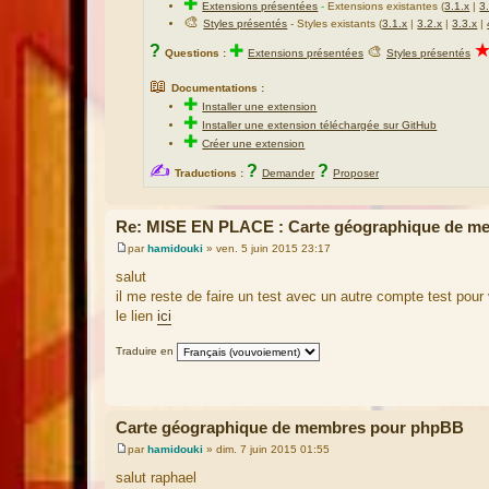
✚
Extensions présentées
-
Extensions existantes (
3.1.x
|
3
🎨
Styles présentés
- Styles existants (
3.1.x
|
3.2.x
|
3.3.x
|
?
✚
🎨
Questions :
Extensions présentées
Styles présentés
📖
Documentations :
✚
Installer une extension
✚
Installer une extension téléchargée sur GitHub
✚
Créer une extension
✍
?
?
Traductions :
Demander
Proposer
Re: MISE EN PLACE : Carte géographique de me
par
hamidouki
»
ven. 5 juin 2015 23:17
M
e
salut
s
il me reste de faire un test avec un autre compte test pour
s
a
le lien
ici
g
e
Traduire en
Carte géographique de membres pour phpBB
par
hamidouki
»
dim. 7 juin 2015 01:55
M
e
salut raphael
s