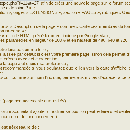
topic.php?f=11&t=27
, afin de créer une nouvelle page sur le forum (co
une extension ?
») ;
ration », onglet « EXTENSIONS », section « PAGES », rubrique « Ges
rte », « Description de la page » comme « Carte des membres du fo
rum-carte » ;
age » le code HTML précédemment indiqué par Google Map ;
es paramètres en largeur de 100% et en hauteur de 480, 640 et 720 ;
 être laissée comme telle ;
re laissée par défaut si c’est votre première page, sinon cela permet 
ges créées avec cette extension ;
e la page » et choisir sa préférence ;
est recommandée si vous souhaitez que le lien vers la carte s’affiche, s
 ;
tés » qui, comme son nom l’indique, permet aux invités d’accéder à cet
p
(page non accessible aux invités).
forum souhaitant ajouter / modifier sa position peut le faire si et seulem
our cerner le fonctionnement).
 est nécessaire de :