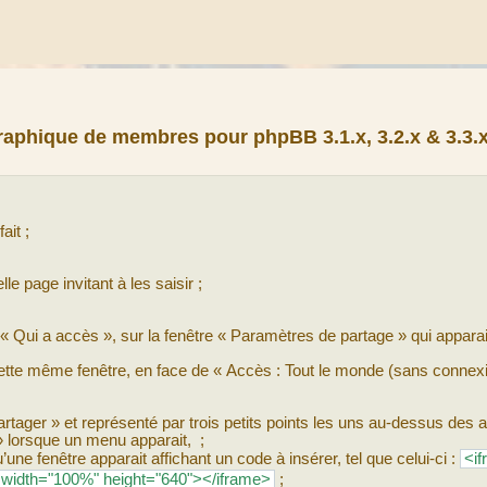
aphique de membres pour phpBB 3.1.x, 3.2.x & 3.3.x
ait ;
le page invitant à les saisir ;
 Qui a accès », sur la fenêtre « Paramètres de partage » qui apparai
 cette même fenêtre, en face de « Accès : Tout le monde (sans connexi
Partager » et représenté par trois petits points les uns au-dessus des a
 » lorsque un menu apparait, ;
’une fenêtre apparait affichant un code à insérer, tel que celui-ci :
<i
th="100%" height="640"></iframe>
;