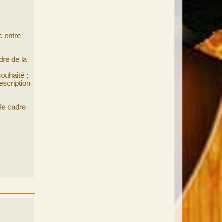
c entre
dre de la
souhaité ;
escription
 le cadre