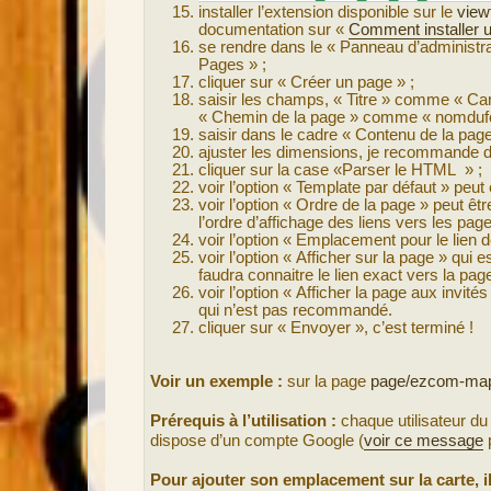
installer l’extension disponible sur le
view
documentation sur «
Comment installer 
se rendre dans le « Panneau d’administ
Pages » ;
cliquer sur « Créer un page » ;
saisir les champs, « Titre » comme « Ca
« Chemin de la page » comme « nomdufo
saisir dans le cadre « Contenu de la p
ajuster les dimensions, je recommande d
cliquer sur la case «Parser le HTML » ;
voir l’option « Template par défaut » peut
voir l’option « Ordre de la page » peut êt
l’ordre d’affichage des liens vers les pa
voir l’option « Emplacement pour le lien d
voir l’option « Afficher sur la page » qui 
faudra connaitre le lien exact vers la page
voir l’option « Afficher la page aux invi
qui n’est pas recommandé.
cliquer sur « Envoyer », c’est terminé !
Voir un exemple :
sur la page
page/ezcom-ma
Prérequis à l’utilisation :
chaque utilisateur du 
dispose d’un compte Google (
voir ce message
p
Pour ajouter son emplacement sur la carte, il