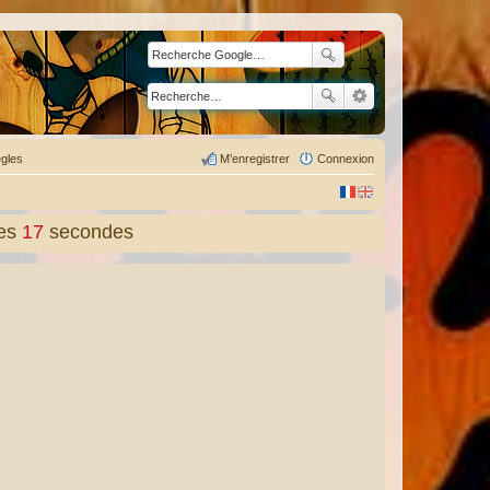
gles
M’enregistrer
Connexion
es
18
secondes