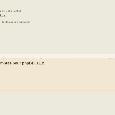
.2.x
|
3.3.x
|
4.0.x
)
4.0.x
)
★
Toutes autres questions
mbres pour phpBB 3.1.x