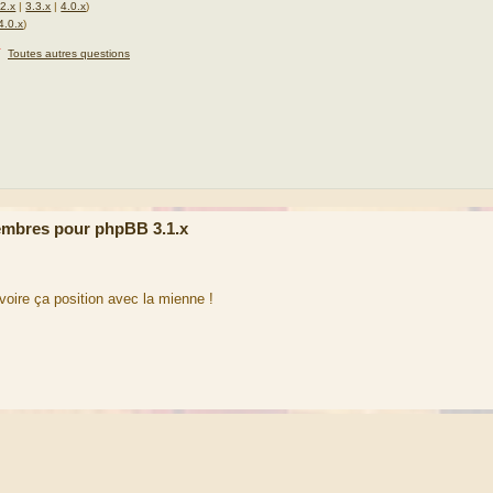
.2.x
|
3.3.x
|
4.0.x
)
4.0.x
)
★
Toutes autres questions
mbres pour phpBB 3.1.x
 voire ça position avec la mienne !