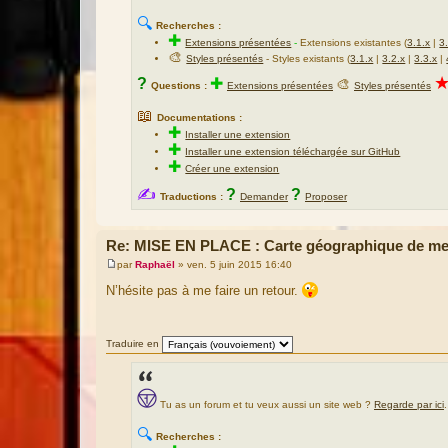
🔍
Recherches :
✚
Extensions présentées
-
Extensions existantes (
3.1.x
|
3
🎨
Styles présentés
- Styles existants (
3.1.x
|
3.2.x
|
3.3.x
|
?
✚
🎨
Questions :
Extensions présentées
Styles présentés
📖
Documentations :
✚
Installer une extension
✚
Installer une extension téléchargée sur GitHub
✚
Créer une extension
✍
?
?
Traductions :
Demander
Proposer
Re: MISE EN PLACE : Carte géographique de me
par
Raphaël
»
ven. 5 juin 2015 16:40
M
e
N’hésite pas à me faire un retour.
s
s
a
g
Traduire en
e
Tu as un forum et tu veux aussi un site web ?
Regarde par ici
.
🔍
Recherches :