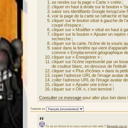
se rendre sur la page « Carte » créée ;
cliquer en haut à droite sur le bouton « Si
saisir ses identifiants Google lorsqu’une fe
voir la page de la carte se rafraichir et 
cliquer sur le bouton situé à gauche de l
coupé d’espace ;
cliquer sur « Modifier » situé en haut à 
cliquer sur le bouton « Ajouter un repère
recherche ;
cliquer sur la carte, l’icône de la souri
saisir dans la fenêtre qui vient d’appara
comme « Emplacement géographique de 
cliquer sur « Enregistrer » ;
cliquer sur l’icône représenté par un losan
de couleur blanc, en dessous de l’intitu
cliquer sur « Plus d’icônes » dans la petite
copier l’adresse URL de l’image avatar de l
coller l’adresse URL de l’image avatar de
cliquer sur « Ajouter une icône » ;
cliquer sur « OK », c’est terminé !
Consulter ce message
pour aller plus loin dan
Traduire en
Tu as un forum et tu veux aussi un site web ?
Regarde par ici
.