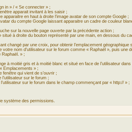
gn in » / « Se connecter » ;
nêtre apparait invitant à les saisir ;
faire apparaitre en haut à droite l’image avatar de son compte Google ;
’avatar du compte Google laissant apparaitre un cadre de couleur blan
gauche sur la nouvelle page ouverte par la précédente action ;
 » situé à droite du bouton représenté par une main, en dessous du ca
s ayant changé par une croix, pour obtenir l’emplacement géographique 
itre votre nom d’utilisateur sur le forum comme « Raphaël », puis une d
Raphaël. » ;
ge à moitié gris et à moitié blanc et situé en face de l’utilisateur dans
lé « Emplacements » ;
 fenêtre qui vient de s’ouvrir ;
’utilisateur sur le forum ;
 l’utilisateur sur le forum dans le champ commençant par « http:// » ;
s le système des permissions.