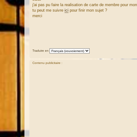
s
j'ai pas pu faire la realisation de carte de membre pour mo
s
a
tu peut me suivre
ici
pour finir mon sujet ?
g
merci
e
Traduire en
Contenu publicitaire :