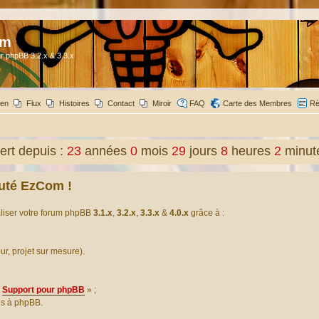
om
r phpBB 3.2.x & 3.3.x
ien
Flux
Histoires
Contact
Miroir
FAQ
Carte des Membres
Rè
rt depuis :
23
années
0
mois
29
jours
8
heures
2
minut
uté EzCom !
aliser votre forum phpBB
3.1.x
,
3.2.x
,
3.3.x
&
4.0.x
grâce à :
our, projet sur mesure).
Support pour phpBB
» ;
es à phpBB.