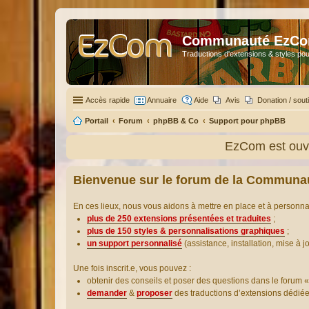
Communauté EzC
Traductions d'extensions & styles pou
Accès rapide
Annuaire
Aide
Avis
Donation / sout
Portail
Forum
phpBB & Co
Support pour phpBB
EzCom est ouve
Bienvenue sur le forum de la Communa
En ces lieux, nous vous aidons à mettre en place et à personn
plus de 250 extensions présentées et traduites
;
plus de 150 styles & personnalisations graphiques
;
un support personnalisé
(assistance, installation, mise à j
Une fois inscrit.e, vous pouvez :
obtenir des conseils et poser des questions dans le forum «
demander
&
proposer
des traductions d’extensions dédié