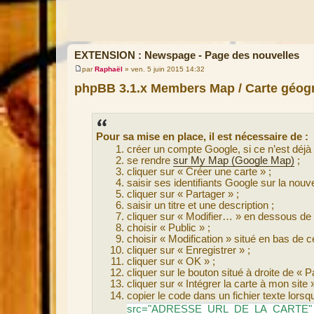
EXTENSION : Newspage - Page des nouvelles
par
Raphaël
»
ven. 5 juin 2015 14:32
M
e
phpBB 3.1.x Members Map / Carte géogr
s
s
a
g
e
Pour sa mise en place, il est nécessaire de :
créer un compte Google, si ce n’est déjà f
se rendre
sur My Map (Google Map)
;
cliquer sur « Créer une carte » ;
saisir ses identifiants Google sur la nouvel
cliquer sur « Partager » ;
saisir un titre et une description ;
cliquer sur « Modifier… » en dessous de «
choisir « Public » ;
choisir « Modification » situé en bas de
cliquer sur « Enregistrer » ;
cliquer sur « OK » ;
cliquer sur le bouton situé à droite de « 
cliquer sur « Intégrer la carte à mon site
copier le code dans un fichier texte lorsqu
src="ADRESSE_URL_DE_LA_CARTE" wid