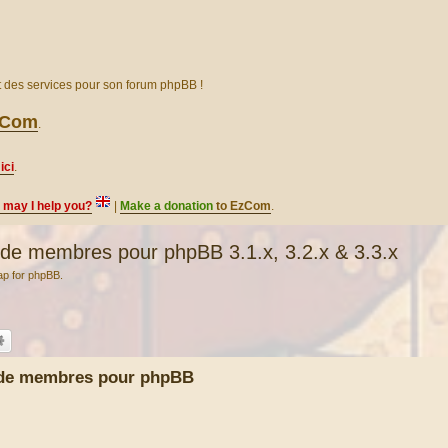
et des services pour son forum phpBB !
EzCom
.
ici
.
, may I help you?
|
Make a donation
to EzCom
.
e membres pour phpBB 3.1.x, 3.2.x & 3.3.x
ap for phpBB.
 de membres pour phpBB