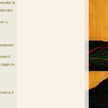
a
nsulter la
p
h
a
tion des
ë
l
rum »,
d’ordonner
inon il
te page ce
ent si il