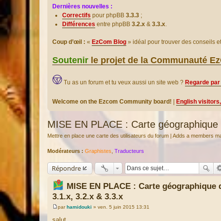
Dernières nouvelles :
Correctifs
pour phpBB
3.3.3
;
Différences
entre phpBB
3.2.x
&
3.3.x
.
Coup d’œil :
«
EzCom Blog
» idéal pour trouver des conseils 
Soutenir
le projet de la Communauté 
Tu as un forum et tu veux aussi un site web ?
Regarde par 
Welcome on the Ezcom Community board!
|
English visitors
MISE EN PLACE : Carte géographique d
Mettre en place une carte des utilisateurs du forum | Adds a members m
Modérateurs :
Graphistes
,
Traducteurs
Répondre
MISE EN PLACE : Carte géographique
3.1.x, 3.2.x & 3.3.x
par
hamidouki
»
ven. 5 juin 2015 13:31
M
e
salut