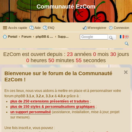
Communauté EzCom
Accès rapide
Aide
FAQ
M’enregistrer
Connexion
Portail
Forum
phpBB & Co
Support pour phpBB
ec
EzCom est ouvert depuis :
23
années
0
mois
30
jours
her
0
heures
50
minutes
55
secondes
ch
Bienvenue sur le forum de la Communauté
er
EzCom !
En ces lieux, nous vous aidons à mettre en place et à personnaliser votre
forum phpBB
3.1.x
,
3.2.x
,
3.3.x
&
4.0.x
grâce à :
plus de 250 extensions présentées et traduites
;
plus de 150 styles & personnalisations graphiques
;
un support personnalisé
(assistance, installation, mise à jour, projet
sur mesure).
Une fois inscrit.e, vous pouvez :