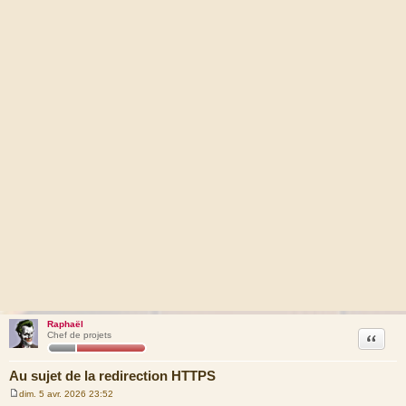
Raphaël
Citation
Chef de projets
Au sujet de la redirection HTTPS
dim. 5 avr. 2026 23:52
M