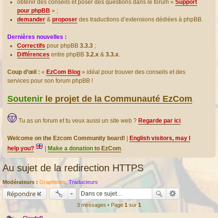
obtenir des conseils et poser des questions dans le forum «
Support
pour phpBB
» ;
demander
&
proposer
des traductions d’extensions dédiées à phpBB.
Dernières nouvelles :
Correctifs
pour phpBB
3.3.3
;
Différences
entre phpBB
3.2.x
&
3.3.x
.
Coup d’œil :
«
EzCom Blog
» idéal pour trouver des conseils et des
services pour son forum phpBB !
Soutenir
le projet de la Communauté EzCom
.
Tu as un forum et tu veux aussi un site web ?
Regarde par ici
.
Welcome on the Ezcom Community board!
|
English visitors, may I
help you?
|
Make a donation
to EzCom
.
Au sujet de la redirection HTTPS
Modérateurs :
Graphistes
,
Traducteurs
Répondre
3 messages • Page
1
sur
1
ClaudeP