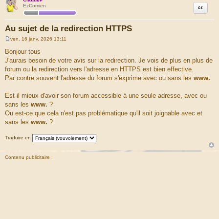
Citation
EzComien
Au sujet de la redirection HTTPS
ven. 16 janv. 2026 13:11
M
e
Bonjour tous
s
J'aurais besoin de votre avis sur la redirection. Je vois de plus en plus de
s
a
forum ou la redirection vers l'adresse en HTTPS est bien effective.
g
Par contre souvent l'adresse du forum s'exprime avec ou sans les
www.
e
Est-il mieux d'avoir son forum accessible à une seule adresse, avec ou
sans les
www.
?
Ou est-ce que cela n'est pas problématique qu'il soit joignable avec et
sans les
www.
?
Traduire en
Contenu publicitaire :