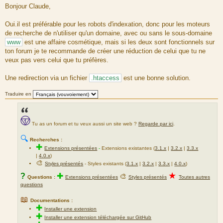
e
Bonjour Claude,
s
s
a
Oui.il est préférable pour les robots d'indexation, donc pour les moteurs
g
de recherche de n'utiliser qu'un domaine, avec ou sans le sous-domaine
e
www
est une affaire cosmétique, mais si les deux sont fonctionnels sur
ton forum je te recommande de créer une réduction de celui que tu ne
veux pas vers celui que tu préfères.
Une redirection via un fichier
.htaccess
est une bonne solution.
Traduire en
Tu as un forum et tu veux aussi un site web ?
Regarde par ici
.
🔍
Recherches :
✚
Extensions présentées
-
Extensions existantes (
3.1.x
|
3.2.x
|
3.3.x
|
4.0.x
)
🎨
Styles présentés
- Styles existants (
3.1.x
|
3.2.x
|
3.3.x
|
4.0.x
)
★
?
✚
🎨
Questions :
Extensions présentées
Styles présentés
Toutes autres
questions
📖
Documentations :
✚
Installer une extension
✚
Installer une extension téléchargée sur GitHub