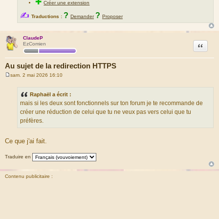
✚
Créer une extension
✍
?
?
Traductions :
Demander
Proposer
ClaudeP
Citation
EzComien
Au sujet de la redirection HTTPS
sam. 2 mai 2026 16:10
M
e
s
Raphaël a écrit :
s
mais si les deux sont fonctionnels sur ton forum je te recommande de
a
g
créer une réduction de celui que tu ne veux pas vers celui que tu
e
préfères.
Ce que j'ai fait.
Traduire en
Contenu publicitaire :