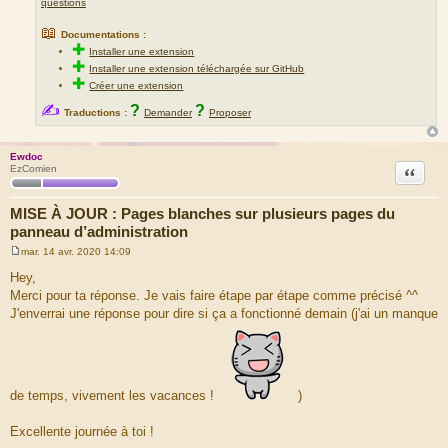
questions
📖
Documentations :
✚
Installer une extension
✚
Installer une extension téléchargée sur GitHub
✚
Créer une extension
✍
?
?
Traductions :
Demander
Proposer
Ewdoc
Citation
EzComien
MISE À JOUR : Pages blanches sur plusieurs pages du
panneau d’administration
mar. 14 avr. 2020 14:09
M
e
Hey,
s
Merci pour ta réponse. Je vais faire étape par étape comme précisé ^^
s
a
J'enverrai une réponse pour dire si ça a fonctionné demain (j'ai un manque
g
e
de temps, vivement les vacances !
)
Excellente journée à toi !