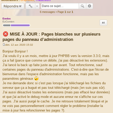
Répondre
6 messages • Page
1
sur
1
Ewdoc
Citation
EzComien
MISE À JOUR : Pages blanches sur plusieurs
pages du panneau d’administration
dim. 12 avr. 2020 15:32
M
e
Bonjour Bonjour !
s
J'ai voulu il y a un mois, mettre à jour PHPBB vers la version 3.3.0, mais
s
a
ça a fail (parce que comme un débile, j'ai pas désactivé les extensions).
g
J'ai lancé la back up faite juste au par avant. Tout refonctionne, sauf
e
certaines pages du panneau d'administrations. C'est-à-dire que l'écran de
bienvenue dans l'espace d'administration fonctionne, mais pas les
paramètres généraux
.
Je me demande donc si c'est pas lorsque j'ai téléchargé les fichiers du
serveur que ça a bugué et pas tout téléchargé (mais j'en suis pas sûr).
J'ai aussi désactivé toutes les extensions (mais pas effacé leur données)
et que j'ai activé le debug mode et aucune erreur ne s'affiche sur ces
pages. J'ai aussi purgé le cache. Je me retrouve totalement bloqué et je
ne vois pas personnellement comment régler le problème (installer la
mise à jour fera refonctionner les pages ?).