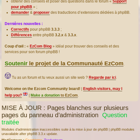
obtenir des conseils et poser des questions dans le forum «
Support
pour phpBB
» ;
demander
&
proposer
des traductions d’extensions dédiées à phpBB.
Dernières nouvelles :
Correctifs
pour phpBB
3.3.3
;
Différences
entre phpBB
3.2.x
&
3.3.x
.
Coup d’œil :
«
EzCom Blog
» idéal pour trouver des conseils et des
services pour son forum phpBB !
Soutenir
le projet de la Communauté EzCom
.
Tu as un forum et tu veux aussi un site web ?
Regarde par ici
.
Welcome on the Ezcom Community board!
|
English visitors, may I
help you?
|
Make a donation
to EzCom
.
MISE À JOUR : Pages blanches sur plusieurs
pages du panneau d’administration
Question
traitée
Modules d’administration inaccessibles suite à la mise à jour de phpBB | phpBB modules
unavailable after phpBB 3.3.x update.
Modérateurs :
Graphistes
,
Traducteurs