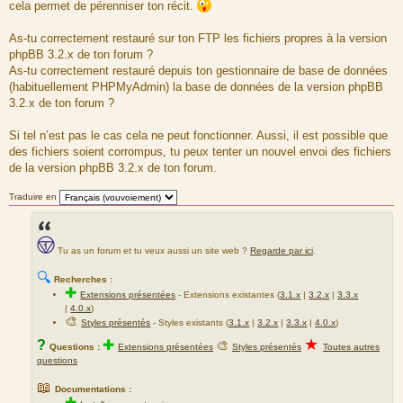
cela permet de pérenniser ton récit.
e
As-tu correctement restauré sur ton FTP les fichiers propres à la version
phpBB 3.2.x de ton forum ?
As-tu correctement restauré depuis ton gestionnaire de base de données
(habituellement PHPMyAdmin) la base de données de la version phpBB
3.2.x de ton forum ?
Si tel n’est pas le cas cela ne peut fonctionner. Aussi, il est possible que
des fichiers soient corrompus, tu peux tenter un nouvel envoi des fichiers
de la version phpBB 3.2.x de ton forum.
Traduire en
Tu as un forum et tu veux aussi un site web ?
Regarde par ici
.
🔍
Recherches :
✚
Extensions présentées
-
Extensions existantes (
3.1.x
|
3.2.x
|
3.3.x
|
4.0.x
)
🎨
Styles présentés
- Styles existants (
3.1.x
|
3.2.x
|
3.3.x
|
4.0.x
)
★
?
✚
🎨
Questions :
Extensions présentées
Styles présentés
Toutes autres
questions
📖
Documentations :
✚