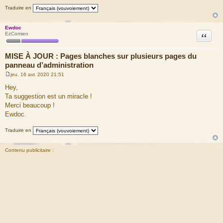
Traduire en
Ewdoc
Citation
EzComien
MISE À JOUR : Pages blanches sur plusieurs pages du
panneau d’administration
jeu. 16 avr. 2020 21:51
M
e
Hey,
s
Ta suggestion est un miracle !
s
a
Merci beaucoup !
g
Ewdoc.
e
Traduire en
Contenu publicitaire :