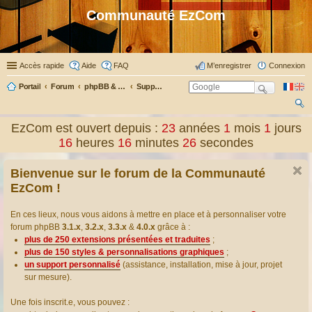
Communauté EzCom
Accès rapide
Aide
FAQ
M’enregistrer
Connexion
Portail
Forum
phpBB & Co
Support pour phpBB
ec
EzCom est ouvert depuis :
23
années
1
mois
1
jours
her
16
heures
16
minutes
27
secondes
ch
Bienvenue sur le forum de la Communauté
er
EzCom !
En ces lieux, nous vous aidons à mettre en place et à personnaliser votre
forum phpBB
3.1.x
,
3.2.x
,
3.3.x
&
4.0.x
grâce à :
plus de 250 extensions présentées et traduites
;
plus de 150 styles & personnalisations graphiques
;
un support personnalisé
(assistance, installation, mise à jour, projet
sur mesure).
Une fois inscrit.e, vous pouvez :