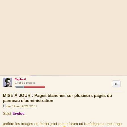
Raphaël
Citation
Chef de projets
MISE À JOUR : Pages blanches sur plusieurs pages du
panneau d’administration
dim. 12 avr. 2020 22:31
M
e
Salut
Ewdoc
,
s
s
a
préfère les images en fichier joint sur le forum où tu rédiges un message
g