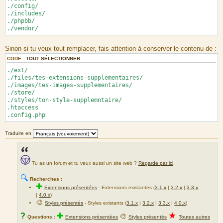
./config/
./includes/
./phpbb/
./vendor/
Sinon si tu veux tout remplacer, fais attention à conserver le contenu de :
CODE :
TOUT SÉLECTIONNER
./ext/
./files/tes-extensions-supplementaires/
./images/tes-images-supplementaires/
./store/
./styles/ton-style-supplemntaire/
.htaccess
.config.php
Traduire en
Tu as un forum et tu veux aussi un site web ?
Regarde par ici
.
🔍
Recherches :
✚
Extensions présentées
-
Extensions existantes (
3.1.x
|
3.2.x
|
3.3.x
|
4.0.x
)
🎨
Styles présentés
- Styles existants (
3.1.x
|
3.2.x
|
3.3.x
|
4.0.x
)
★
?
✚
🎨
Questions :
Extensions présentées
Styles présentés
Toutes autres