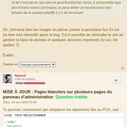
Si tel n’est pas le cas cela ne peut fonctionner. Aussi, il est possible que
des fichiers soient corrompus, tu peux tenter un nouvel envoi des
fichiers de la version phpBB 3.2.x de ton forum.
Ok, j'enverrai bien les images en pièces jointes la prochaine fois Et oui
j'ai bien tout réinstallé après le bug. Est-il possible de réinstaller le site en
gardant la base de donnée et quelques dossiers importants (si oui, les
quelles ?).
Ewdoc.
Traduire en
Raphaël
Citation
Chef de projets
MISE À JOUR : Pages blanches sur plusieurs pages du
panneau d’administration
Question traitée
lun. 13 avr. 2020 23:59
M
e
Tu pourrais commencer par remplacer les répertoires liés au PCA, soit :
s
s
CODE :
TOUT SÉLECTIONNER
a
./adm/
g
e
./assets/