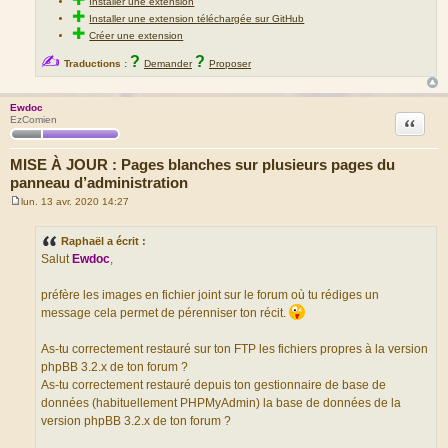
Installer une extension
✚
Installer une extension téléchargée sur GitHub
✚
Créer une extension
✍
?
?
Traductions :
Demander
Proposer
Ewdoc
Citation
EzComien
MISE À JOUR : Pages blanches sur plusieurs pages du
panneau d’administration
lun. 13 avr. 2020 14:27
M
e
s
Raphaël a écrit :
s
Salut
Ewdoc
,
a
g
e
préfère les images en fichier joint sur le forum où tu rédiges un
message cela permet de pérenniser ton récit.
As-tu correctement restauré sur ton FTP les fichiers propres à la version
phpBB 3.2.x de ton forum ?
As-tu correctement restauré depuis ton gestionnaire de base de
données (habituellement PHPMyAdmin) la base de données de la
version phpBB 3.2.x de ton forum ?