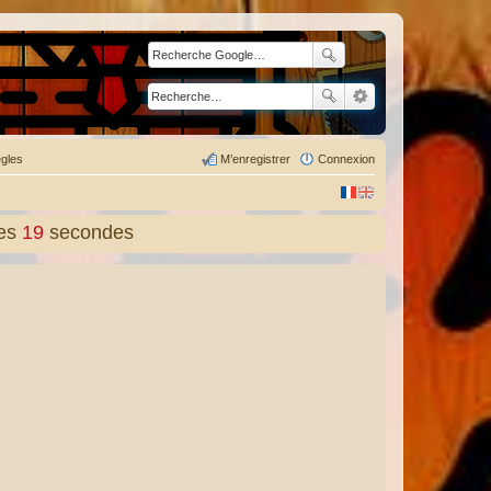
gles
M’enregistrer
Connexion
es
20
secondes