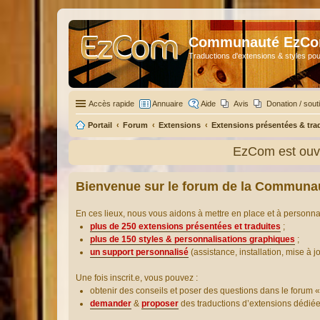
Communauté EzC
Traductions d'extensions & styles pou
Accès rapide
Annuaire
Aide
Avis
Donation / sout
Portail
Forum
Extensions
Extensions présentées & tra
EzCom est ouve
Bienvenue sur le forum de la Communa
En ces lieux, nous vous aidons à mettre en place et à personn
plus de 250 extensions présentées et traduites
;
plus de 150 styles & personnalisations graphiques
;
un support personnalisé
(assistance, installation, mise à j
Une fois inscrit.e, vous pouvez :
obtenir des conseils et poser des questions dans le forum «
demander
&
proposer
des traductions d’extensions dédié