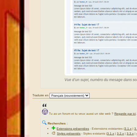
Vue d’un sujet, numéro du mesage dans son t
Traduire en
Tu as un forum et tu veux aussi un site web ?
Regarde par ici
.
🔍
Recherches :
✚
Extensions présentées
-
Extensions existantes (
3.1.x
|
3
🎨
Styles présentés
- Styles existants (
3.1.x
|
3.2.x
|
3.3.x
|