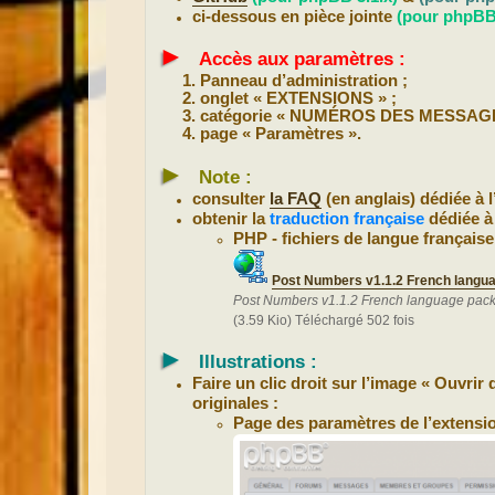
ci-dessous en pièce jointe
(pour phpBB 
►
Accès aux paramètres :
Panneau d’administration ;
onglet « EXTENSIONS » ;
catégorie « NUMÉROS DES MESSAGE
page « Paramètres ».
►
Note :
consulter
la FAQ
(en anglais) dédiée à 
obtenir la
traduction française
dédiée à
PHP - fichiers de langue française
Post Numbers v1.1.2 French langua
Post Numbers v1.1.2 French language pack
(3.59 Kio) Téléchargé 502 fois
►
Illustrations :
Faire un clic droit sur l’image « Ouvri
originales :
Page des paramètres de l’extensio