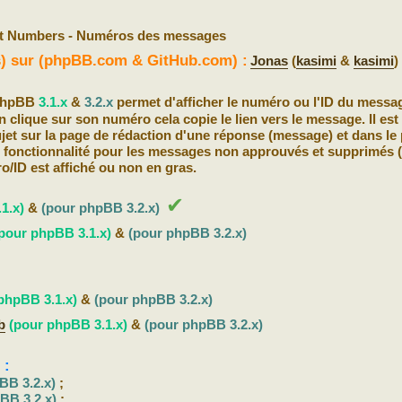
t Numbers - Numéros des messages
(s) sur (phpBB.com & GitHub.com) :
Jonas
(
kasimi
&
kasimi
)
 phpBB
3.1.x
&
3.2.x
permet d'afficher le numéro ou l'ID du messa
n clique sur son numéro cela copie le lien vers le message. Il est
ujet sur la page de rédaction d'une réponse (message) et dans l
tte fonctionnalité pour les messages non approuvés et supprimés 
ro/ID est affiché ou non en gras.
✔
1.x)
&
(pour phpBB 3.2.x)
pour phpBB 3.1.x)
&
(pour phpBB 3.2.x)
phpBB 3.1.x)
&
(pour phpBB 3.2.x)
b
(pour phpBB 3.1.x)
&
(pour phpBB 3.2.x)
 :
BB 3.2.x)
;
BB 3.2.x)
;