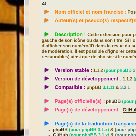
s
s
►
a
Nom officiel et nom francisé :
Pos
g
e
►
Auteur(s) et pseudo(s) respectif
►
Description :
Cette extension pour
gauche de son icône ou dans son titre. Si l'o
d'afficher son numéro/ID dans la revue du s
de modération. Il est possible d'ignorer ce
restaurables) ainsi que de choisir si le numé
►
Version stable :
1.1.2
(pour phpBB 3.
►
Version de développement :
1.1.2
(
►
Compatible :
phpBB
3.1.11
&
3.2.1
►
Page(s) officielle(s) :
phpBB
(pour 
►
Page(s) de développement :
GitHu
►
Page(s) de la traduction française
phpBB
(pour phpBB 3.1.x)
&
(pour php
GitHub
(pour phpBB 3.1.x)
&
(pour php