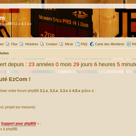
om
r phpBB 3.2.x & 3.3.x
ien
Flux
Histoires
Contact
Miroir
FAQ
Carte des Membres
Rè
duites
rt depuis :
23
années
0
mois
29
jours
6
heures
5
minut
uté EzCom !
aliser votre forum phpBB
3.1.x
,
3.2.x
,
3.3.x
&
4.0.x
grâce à :
our, projet sur mesure).
Support pour phpBB
» ;
es à phpBB.