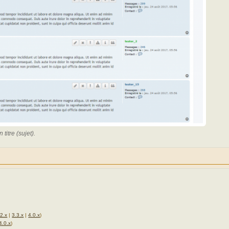
itre (sujet).
.2.x
|
3.3.x
|
4.0.x
)
4.0.x
)