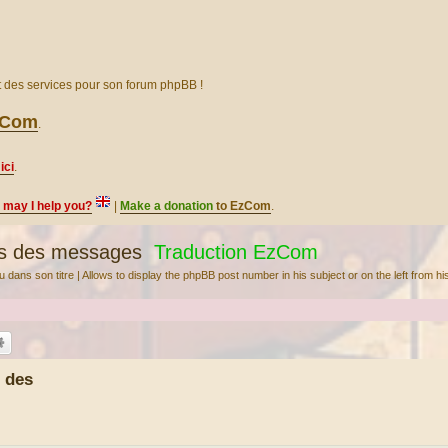
et des services pour son forum phpBB !
EzCom
.
ici
.
, may I help you?
|
Make a donation
to EzCom
.
s des messages
Traduction EzCom
ans son titre | Allows to display the phpBB post number in his subject or on the left from his
 des