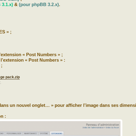
3.1.x)
&
(pour phpBB 3.2.x)
.
S » ;
l’extension « Post Numbers » ;
 l’extension « Post Numbers » :
 ;
ge pack.zip
.
r dans un nouvel onglet… » pour afficher l’image dans ses dimens
n :