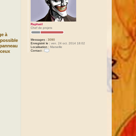
Raphaël
Chef de projets
ge à
Messages :
3090
 possible
Enregistré le :
ven. 24 oct. 2014 18:02
e panneau
Localisation :
Marseille
Contact :
(ceux
C
o
n
t
a
c
t
e
r
R
a
p
h
a
ë
l