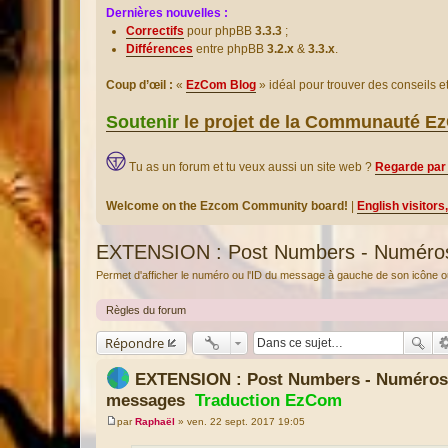
Dernières nouvelles :
Correctifs
pour phpBB
3.3.3
;
Différences
entre phpBB
3.2.x
&
3.3.x
.
Coup d’œil :
«
EzCom Blog
» idéal pour trouver des conseils 
Soutenir
le projet de la Communauté 
Tu as un forum et tu veux aussi un site web ?
Regarde par 
Welcome on the Ezcom Community board!
|
English visitors
EXTENSION : Post Numbers - Numéro
Permet d'afficher le numéro ou l'ID du message à gauche de son icône ou d
Règles du forum
Répondre
EXTENSION : Post Numbers - Numéros
messages
Traduction EzCom
par
Raphaël
»
ven. 22 sept. 2017 19:05
M
e