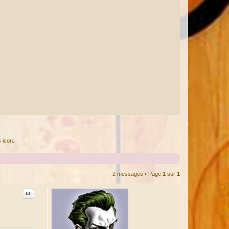
 icon.
2 messages • Page
1
sur
1
Citation