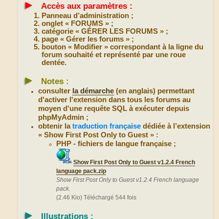
►
Accès aux paramètres :
Panneau d’administration ;
onglet « FORUMS » ;
catégorie « GÉRER LES FORUMS » ;
page « Gérer les forums » ;
bouton « Modifier » correspondant à la ligne du
forum souhaité et représenté par une roue
dentée.
►
Notes :
consulter
la démarche
(en anglais) permettant
d'activer l'extension dans tous les forums au
moyen d'une requête SQL à exécuter depuis
phpMyAdmin ;
obtenir la
traduction française
dédiée à l’extension
« Show First Post Only to Guest » :
PHP - fichiers de langue française ;
Show First Post Only to Guest v1.2.4 French
language pack.zip
Show First Post Only to Guest v1.2.4 French language
pack.
(2.46 Kio) Téléchargé 544 fois
►
Illustrations :