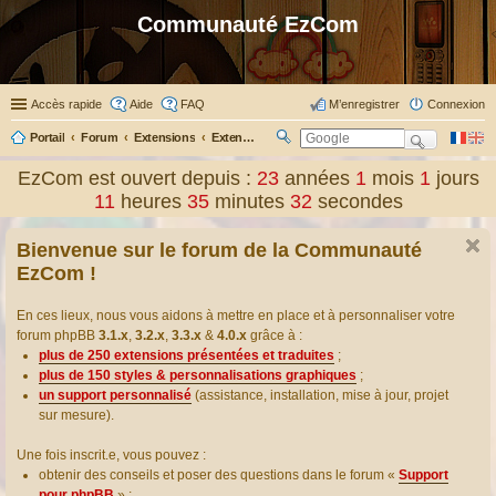
Communauté EzCom
Accès rapide
Aide
FAQ
M’enregistrer
Connexion
Portail
Forum
Extensions
Extensions présentées & traduites
R
ec
EzCom est ouvert depuis :
23
années
1
mois
1
jours
her
11
heures
35
minutes
32
secondes
ch
er
Bienvenue sur le forum de la Communauté
EzCom !
En ces lieux, nous vous aidons à mettre en place et à personnaliser votre
forum phpBB
3.1.x
,
3.2.x
,
3.3.x
&
4.0.x
grâce à :
plus de 250 extensions présentées et traduites
;
plus de 150 styles & personnalisations graphiques
;
un support personnalisé
(assistance, installation, mise à jour, projet
sur mesure).
Une fois inscrit.e, vous pouvez :
obtenir des conseils et poser des questions dans le forum «
Support
pour phpBB
» ;