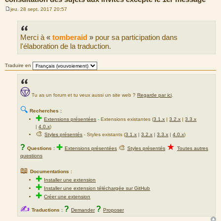
jeu. 28 sept. 2017 20:57
M
e
s
s
Merci à
«
tomberaid
»
pour sa participation dans
a
g
l'élaboration de la traduction.
e
Traduire en
Tu as un forum et tu veux aussi un site web ?
Regarde par ici
.
🔍
Recherches :
✚
Extensions présentées
-
Extensions existantes (
3.1.x
|
3.2.x
|
3.3.x
|
4.0.x
)
🎨
Styles présentés
- Styles existants (
3.1.x
|
3.2.x
|
3.3.x
|
4.0.x
)
★
?
✚
🎨
Questions :
Extensions présentées
Styles présentés
Toutes autres
questions
📖
Documentations :
✚
Installer une extension
✚
Installer une extension téléchargée sur GitHub
✚
Créer une extension
✍
?
?
Traductions :
Demander
Proposer