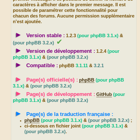
caractères à afficher dans le premier message. Il est
possible de paramétrer cette fonctionnalité pour
chacun des forums. Aucune permission supplémentaire
n'est ajoutée.
►
Version stable :
1.2.3
(pour phpBB 3.1.x)
&
✔
(pour phpBB 3.2.x)
►
Version de développement :
1.2.4
(pour
phpBB 3.1.x)
&
(pour phpBB 3.2.x)
►
Compatible :
phpBB
3.1.11
&
3.2.1
►
Page(s) officielle(s) :
phpBB
(pour phpBB
3.1.x)
&
(pour phpBB 3.2.x)
►
Page(s) de développement :
GitHub
(pour
phpBB 3.1.x)
&
(pour phpBB 3.2.x)
►
Page(s) de la traduction française :
phpBB
(pour phpBB 3.1.x)
&
(pour phpBB 3.2.x)
;
ci-dessous en fichier joint
(pour phpBB 3.1.x)
&
(pour phpBB 3.2.x)
.