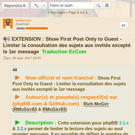
Répondre
2 messages • Page
1
sur
1
tomberaid
Citation
Graphiste
EXTENSION : Show First Post Only to Guest -
Limiter la consultation des sujets aux invités excepté
le 1er message
Traduction EzCom
jeu. 28 sept. 2017 20:55
M
e
s
s
►
a
Nom officiel et nom francisé :
Show First
g
e
Post Only to Guest - Limiter la consultation des sujets
aux invités excepté le 1er message
►
Auteur(s) et pseudo(s) respectif(s) sur
(phpBB.com & GitHub.com) :
Rich McGirr
(
RMcGirr83
&
RMcGirr83
)
►
Description :
Cette extension pour phpBB
3.1.x
&
3.2.x
permet de limiter la lecture des sujets au seul
premier message. Il es possible de définir le nombre de