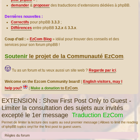
demander
&
proposer
des traductions d’extensions dédiées à phpBB.
Dernières nouvelles :
Correctifs
pour phpBB
3.3.3
;
Différences
entre phpBB
3.2.x
&
3.3.x
.
Coup d’œil :
«
EzCom Blog
» idéal pour trouver des conseils et des
services pour son forum phpBB !
Soutenir
le projet de la Communauté EzCom
.
Tu as un forum et tu veux aussi un site web ?
Regarde par ici
.
Welcome on the Ezcom Community board!
|
English visitors, may I
help you?
|
Make a donation
to EzCom
.
EXTENSION : Show First Post Only to Guest -
Limiter la consultation des sujets aux invités
excepté le 1er message
Traduction EzCom
Permet de limiter la lecture des sujets au seul premier message | Allows to limit the reading
of tphpBB topics onyl for the first post to guest users.
Règles du forum