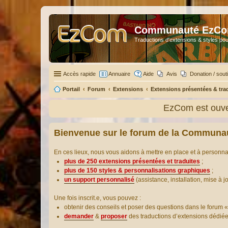
Communauté EzC
Traductions d'extensions & styles pou
Accès rapide
Annuaire
Aide
Avis
Donation / sout
Portail
Forum
Extensions
Extensions présentées & tra
EzCom est ouver
Bienvenue sur le forum de la Communa
En ces lieux, nous vous aidons à mettre en place et à personn
plus de 250 extensions présentées et traduites
;
plus de 150 styles & personnalisations graphiques
;
un support personnalisé
(assistance, installation, mise à j
Une fois inscrit.e, vous pouvez :
obtenir des conseils et poser des questions dans le forum «
demander
&
proposer
des traductions d’extensions dédié