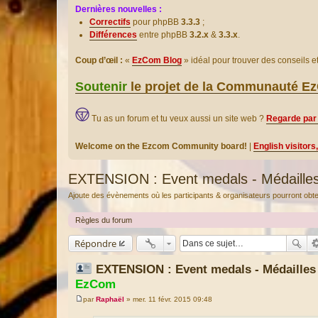
Dernières nouvelles :
Correctifs
pour phpBB
3.3.3
;
Différences
entre phpBB
3.2.x
&
3.3.x
.
Coup d’œil :
«
EzCom Blog
» idéal pour trouver des conseils 
Soutenir
le projet de la Communauté 
Tu as un forum et tu veux aussi un site web ?
Regarde par 
Welcome on the Ezcom Community board!
|
English visitors
EXTENSION : Event medals - Médaille
Ajoute des évènements où les participants & organisateurs pourront obteni
Règles du forum
Répondre
EXTENSION : Event medals - Médaille
EzCom
par
Raphaël
»
mer. 11 févr. 2015 09:48
M
e