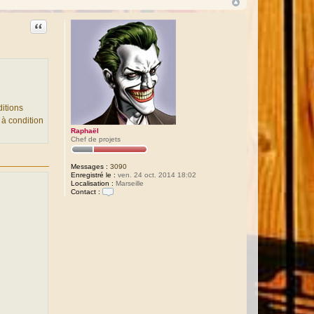
Citation
itions
 à condition
Raphaël
Chef de projets
Messages :
3090
Enregistré le :
ven. 24 oct. 2014 18:02
Localisation :
Marseille
Contact :
C
o
n
t
a
c
t
e
r
R
a
p
h
a