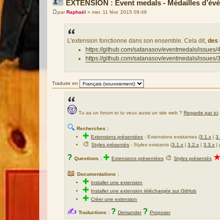
EXTENSION : Event medals - Médailles d’év
par
Raphaël
»
mer. 11 févr. 2015 09:49
M
e
s
s
a
L'extension fonctionne dans son ensemble. Cela dit,
des 
g
https://github.com/satanasov/eventmedals/issues/
e
https://github.com/satanasov/eventmedals/issues/
Traduire en
Tu as un forum et tu veux aussi un site web ?
Regarde par ici
.
🔍
Recherches :
✚
Extensions présentées
-
Extensions existantes (
3.1.x
|
3
🎨
Styles présentés
- Styles existants (
3.1.x
|
3.2.x
|
3.3.x
|
?
✚
🎨
Questions :
Extensions présentées
Styles présentés
📖
Documentations :
✚
Installer une extension
✚
Installer une extension téléchargée sur GitHub
✚
Créer une extension
✍
?
?
Traductions :
Demander
Proposer