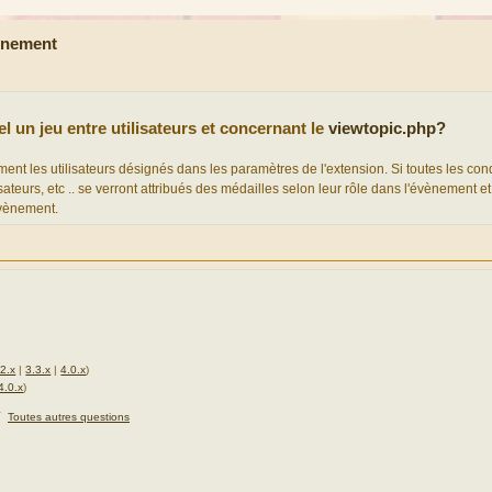
ènement
 un jeu entre utilisateurs et concernant le
viewtopic.php?
t les utilisateurs désignés dans les paramètres de l'extension. Si toutes les cond
isateurs, etc .. se verront attribués des médailles selon leur rôle dans l'évènement et
évènement.
.2.x
|
3.3.x
|
4.0.x
)
4.0.x
)
★
Toutes autres questions