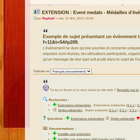
EXTENSION : Event medals - Médailles d’év
par
Raphaël
»
mer. 11 févr. 2015 10:00
M
e
s
s
Exemple de sujet présentant un évènement tel
a
g
f=11&t=54#p209
.
e
L'évènement ne dure qu'une journée et concerne uniquemen
requises sont réunies, les utilisateurs participants, organ
qu'un message de leur part soit posté dans le sujet de l'
Traduire en
Tu as un forum et tu veux aussi un site web ?
Regarde par ici
.
🔍
Recherches :
✚
Extensions présentées
-
Extensions existantes (
3.1.x
|
3
🎨
Styles présentés
- Styles existants (
3.1.x
|
3.2.x
|
3.3.x
|
?
✚
🎨
Questions :
Extensions présentées
Styles présentés
📖
Documentations :
✚
Installer une extension
✚
Installer une extension téléchargée sur GitHub