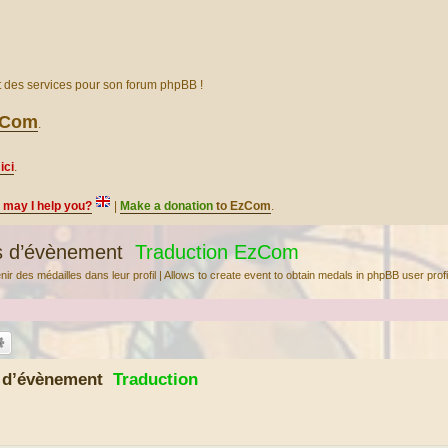
et des services pour son forum phpBB !
EzCom
.
ici
.
, may I help you?
|
Make a donation
to EzCom
.
s d’évènement
Traduction EzCom
r des médailles dans leur profil | Allows to create event to obtain medals in phpBB user profi
s d’évènement
Traduction