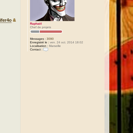
ifer4o
&
Raphaël
Chef de projets
Messages :
3090
Enregistré le :
ven. 24 oct. 2014 18:02
Localisation :
Marseille
Contact :
C
o
n
t
a
c
t
e
r
R
a
p
h
a
ë
l