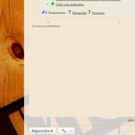
✚
Créer une extension
✍
?
?
Traductions :
Demander
Proposer
Contenu publicitaire :
Affi
Répondre