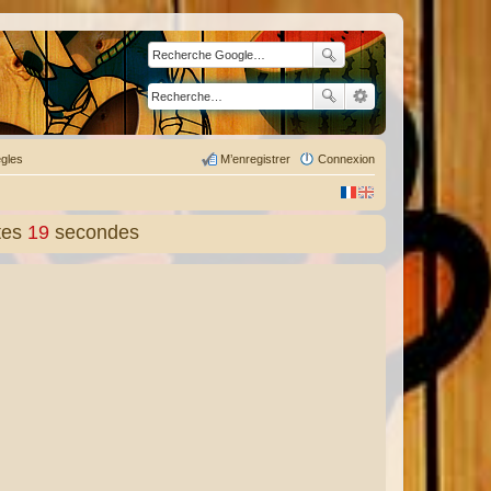
gles
M’enregistrer
Connexion
tes
20
secondes