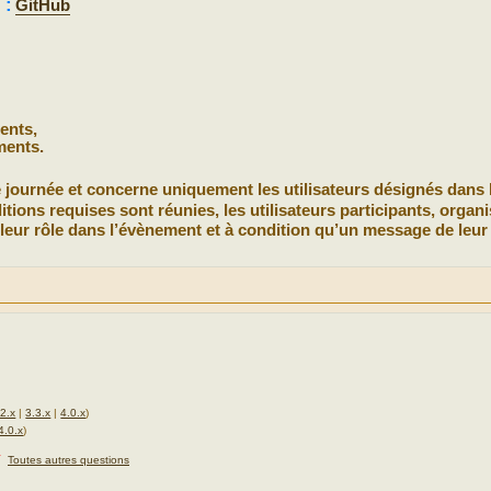
 :
GitHub
ents,
ments.
journée et concerne uniquement les utilisateurs désignés dans 
itions requises sont réunies, les utilisateurs participants, organi
 leur rôle dans l’évènement et à condition qu’un message de leur 
.2.x
|
3.3.x
|
4.0.x
)
4.0.x
)
★
Toutes autres questions