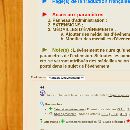
►
Page(s) de la traduction française
►
Accès aux paramètres :
Panneau d’administration ;
EXTENSIONS ;
MÉDAILLES D’ÉVÉNEMENTS :
Ajouter des médailles d’événem
Modifier des médailles d’évène
►
Note(s) :
L’évènement ne dure qu’une 
paramètres de l’extension. Si toutes les cond
etc. se verront attribués des médailles selon
posté dans le sujet de l’évènement.
Traduire en
Tu as un forum et tu veux aussi un site web ?
Regarde par ici
.
🔍
Recherches :
✚
Extensions présentées
-
Extensions existantes (
3.1.x
|
3
🎨
Styles présentés
- Styles existants (
3.1.x
|
3.2.x
|
3.3.x
|
?
✚
🎨
Questions :
Extensions présentées
Styles présentés