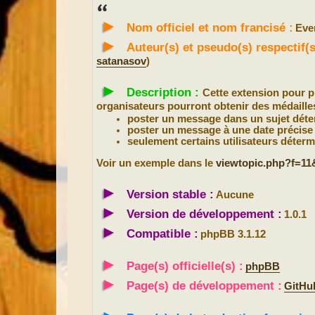
s
s
►
a
Nom officiel et nom francisé :
Eve
g
e
►
Auteur(s) et pseudo(s) respectif
satanasov
)
►
Description :
Cette extension pour p
organisateurs pourront obtenir des médailles 
poster un message dans un sujet déte
poster un message à une date précise 
seulement certains utilisateurs déterm
Voir un exemple dans le
viewtopic.php?f=11
►
Version stable :
Aucune
►
Version de développement :
1.0.1
►
Compatible :
phpBB 3.1.12
►
Page(s) officielle(s) :
phpBB
►
Page(s) de développement :
GitHu