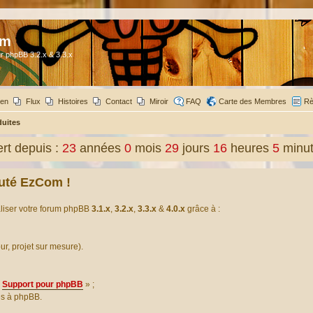
om
r phpBB 3.2.x & 3.3.x
ien
Flux
Histoires
Contact
Miroir
FAQ
Carte des Membres
Rè
duites
t depuis :
23
années
0
mois
29
jours
16
heures
5
minu
uté EzCom !
aliser votre forum phpBB
3.1.x
,
3.2.x
,
3.3.x
&
4.0.x
grâce à :
our, projet sur mesure).
Support pour phpBB
» ;
es à phpBB.