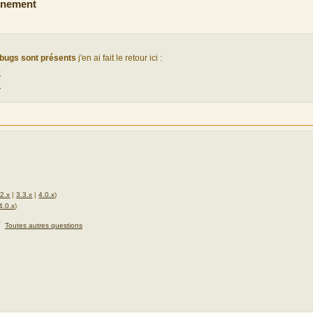
ènement
bugs sont présents
j'en ai fait le retour ici :
4
3
.2.x
|
3.3.x
|
4.0.x
)
4.0.x
)
★
Toutes autres questions