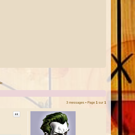
le.
3 messages • Page
1
sur
1
Citation