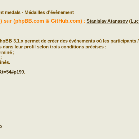
nt medals - Médailles d’évènement
(s) sur (phpBB.com & GitHub.com) :
Stanislav Atanasov
(
Luc
hpBB 3.1.x permet de créer des évènements où les participants /
dans leur profil selon trois conditions précises :
rminé ;
;
inés.
&t=54#p199
.
b