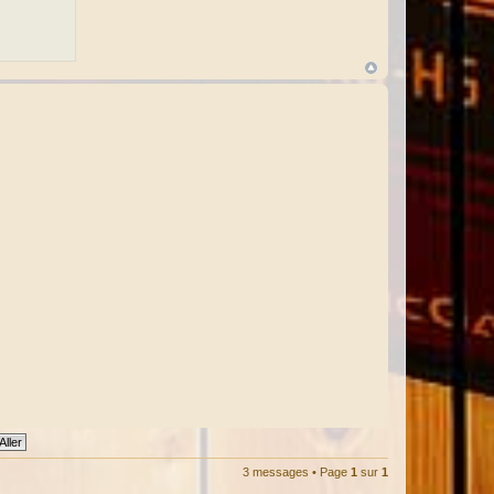
ë
l
3 messages • Page
1
sur
1