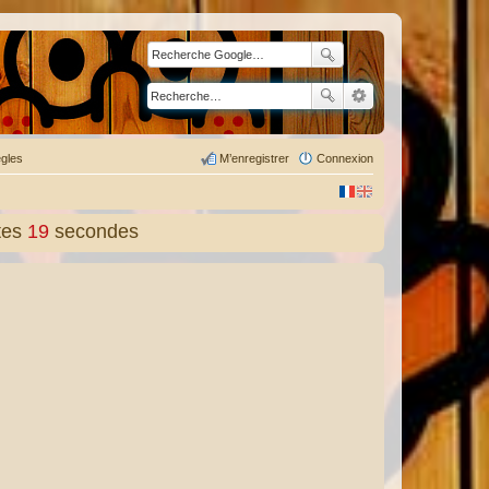
gles
M’enregistrer
Connexion
tes
20
secondes