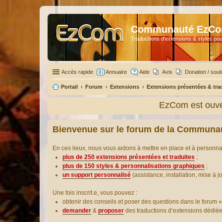
Communauté EzC
Traductions d'extensions & styles pou
Accès rapide
Annuaire
Aide
Avis
Donation / sout
Portail
Forum
Extensions
Extensions présentées & tra
EzCom est ouver
Bienvenue sur le forum de la Communa
En ces lieux, nous vous aidons à mettre en place et à personn
plus de 250 extensions présentées et traduites
;
plus de 150 styles & personnalisations graphiques
;
un support personnalisé
(assistance, installation, mise à j
Une fois inscrit.e, vous pouvez :
obtenir des conseils et poser des questions dans le forum «
demander
&
proposer
des traductions d’extensions dédié