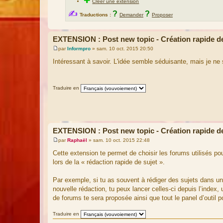
✚
Créer une extension
✍
?
?
Traductions :
Demander
Proposer
EXTENSION : Post new topic - Création rapide de
par
Informpro
»
sam. 10 oct. 2015 20:50
M
e
Intéressant à savoir. L'idée semble séduisante, mais je ne s
s
s
a
g
Traduire en
e
EXTENSION : Post new topic - Création rapide de
par
Raphaël
»
sam. 10 oct. 2015 22:48
M
e
Cette extension te permet de choisir les forums utilisés pour
s
lors de la « rédaction rapide de sujet ».
s
a
g
Par exemple, si tu as souvent à rédiger des sujets dans un
e
nouvelle rédaction, tu peux lancer celles-ci depuis l’index,
de forums te sera proposée ainsi que tout le panel d’outil p
Traduire en