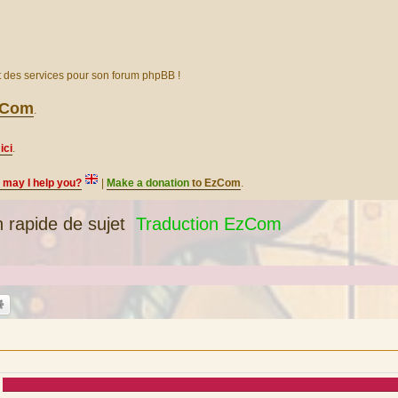
et des services pour son forum phpBB !
EzCom
.
ici
.
, may I help you?
|
Make a donation
to EzCom
.
 rapide de sujet
Traduction EzCom