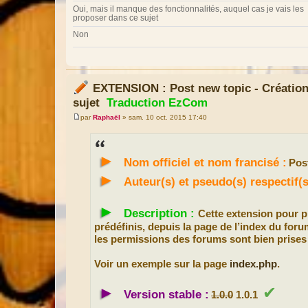
Oui, mais il manque des fonctionnalités, auquel cas je vais les
proposer dans ce sujet
Non
EXTENSION : Post new topic - Création
sujet
Traduction EzCom
par
Raphaël
»
sam. 10 oct. 2015 17:40
M
e
s
s
►
a
Nom officiel et nom francisé :
Post
g
e
►
Auteur(s) et pseudo(s) respectif
►
Description :
Cette extension pour p
prédéfinis, depuis la page de l’index du forum
les permissions des forums sont bien prises
Voir un exemple sur la page
index.php
.
►
✔
Version stable :
1.0.0
1.0.1