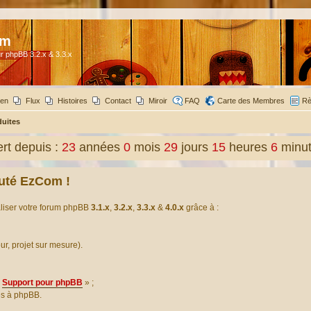
om
r phpBB 3.2.x & 3.3.x
ien
Flux
Histoires
Contact
Miroir
FAQ
Carte des Membres
Rè
duites
t depuis :
23
années
0
mois
29
jours
15
heures
6
minu
uté EzCom !
aliser votre forum phpBB
3.1.x
,
3.2.x
,
3.3.x
&
4.0.x
grâce à :
our, projet sur mesure).
Support pour phpBB
» ;
es à phpBB.