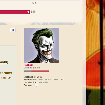
25%
38%
3
Citation
mobi
)
Raphaël
Chef de projets
s forums
Messages :
3090
nnalité,
Enregistré le :
ven. 24 oct. 2014 18:02
Localisation :
Marseille
Contact :
C
o
n
t
a
c
t