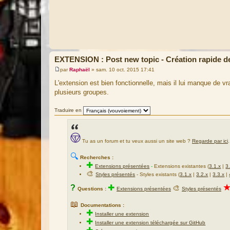
EXTENSION : Post new topic - Création rapide de
par
Raphaël
»
sam. 10 oct. 2015 17:41
M
e
L'extension est bien fonctionnelle, mais il lui manque de vra
s
plusieurs groupes.
s
a
g
Traduire en
e
Tu as un forum et tu veux aussi un site web ?
Regarde par ici
.
🔍
Recherches :
✚
Extensions présentées
-
Extensions existantes (
3.1.x
|
3
🎨
Styles présentés
- Styles existants (
3.1.x
|
3.2.x
|
3.3.x
|
?
✚
🎨
Questions :
Extensions présentées
Styles présentés
📖
Documentations :
✚
Installer une extension
✚
Installer une extension téléchargée sur GitHub