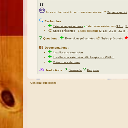
Tu as un forum et tu veux aussi un site web ?
Regarde par ici
.
🔍
Recherches :
✚
Extensions présentées
-
Extensions existantes (
3.1.x
|
3
🎨
Styles présentés
- Styles existants (
3.1.x
|
3.2.x
|
3.3.x
|
?
✚
🎨
Questions :
Extensions présentées
Styles présentés
📖
Documentations :
✚
Installer une extension
✚
Installer une extension téléchargée sur GitHub
✚
Créer une extension
✍
?
?
Traductions :
Demander
Proposer
Contenu publicitaire :