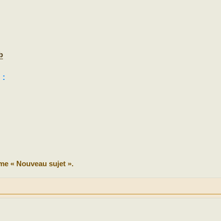
b
 :
me « Nouveau sujet ».