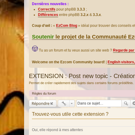
Dernières nouvelles :
Correctifs
pour phpBB
3.3.3
;
Différences
entre phpBB
3.2.x
&
3.3.x
.
Coup d’œil :
«
EzCom Blog
» idéal pour trouver des conseils 
Soutenir
le projet de la Communauté 
Tu as un forum et tu veux aussi un site web ?
Regarde par 
Welcome on the Ezcom Community board!
|
English visitors
EXTENSION : Post new topic - Création
Permet de créer rapidement des sujets dans certains forums prédéfinis.
Règles du forum
Répondre
Trouvez-vous utile cette extension ?
Oui, elle répond à mes attentes