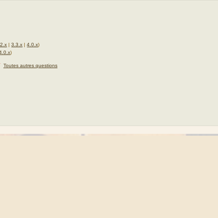
.2.x
|
3.3.x
|
4.0.x
)
4.0.x
)
★
Toutes autres questions