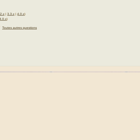
.2.x
|
3.3.x
|
4.0.x
)
4.0.x
)
★
Toutes autres questions