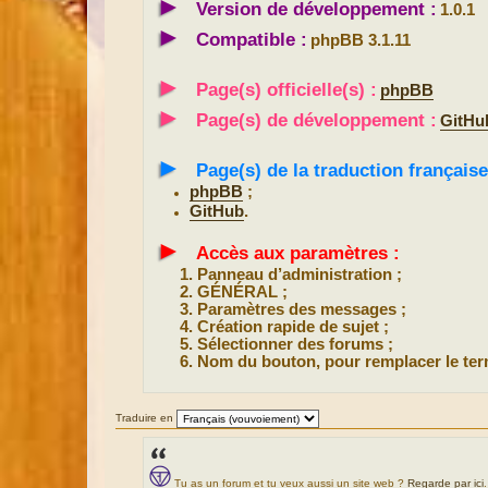
►
Version de développement :
1.0.1
►
Compatible :
phpBB 3.1.11
►
Page(s) officielle(s) :
phpBB
►
Page(s) de développement :
GitHu
►
Page(s) de la traduction française
phpBB
;
GitHub
.
►
Accès aux paramètres :
Panneau d’administration ;
GÉNÉRAL ;
Paramètres des messages ;
Création rapide de sujet ;
Sélectionner des forums ;
Nom du bouton, pour remplacer le ter
Traduire en
Tu as un forum et tu veux aussi un site web ?
Regarde par ici
.