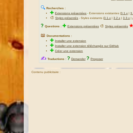
🔍
Recherches :
✚
Extensions présentées
-
Extensions existantes (
3.1.x
|
3
🎨
Styles présentés
- Styles existants (
3.1.x
|
3.2.x
|
3.3.x
|
?
✚
🎨
Questions :
Extensions présentées
Styles présentés
📖
Documentations :
✚
Installer une extension
✚
Installer une extension téléchargée sur GitHub
✚
Créer une extension
✍
?
?
Traductions :
Demander
Proposer
Contenu publicitaire :