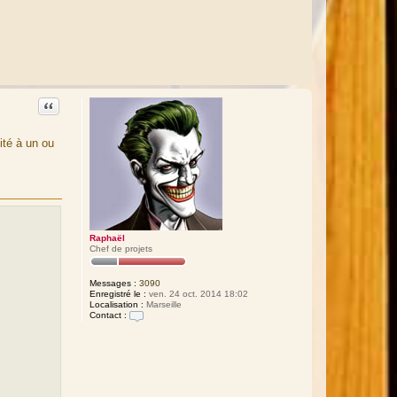
Citation
ité à un ou
Raphaël
Chef de projets
Messages :
3090
Enregistré le :
ven. 24 oct. 2014 18:02
Localisation :
Marseille
Contact :
C
o
n
t
a
c
t