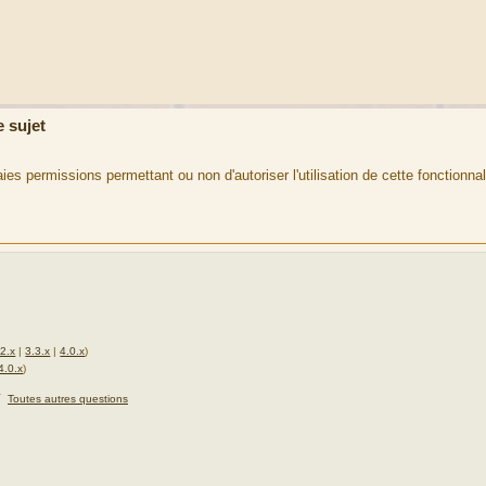
 sujet
ies permissions permettant ou non d'autoriser l'utilisation de cette fonctionnal
.2.x
|
3.3.x
|
4.0.x
)
4.0.x
)
★
Toutes autres questions