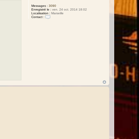
Messages :
3090
Enregistré le :
ven. 24 oct. 2014 18:02
Localisation :
Marseille
Contact :
C
o
n
t
a
c
t
e
r
R
a
p
h
a
ë
l