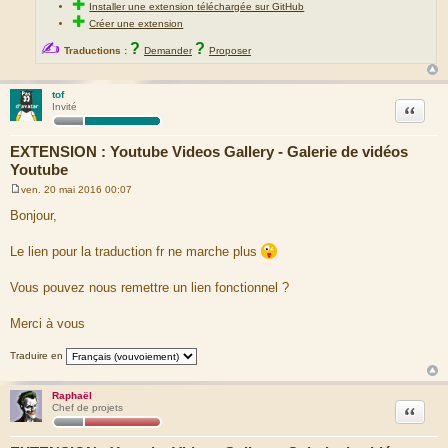
✚
Installer une extension téléchargée sur GitHub
✚
Créer une extension
✍
?
?
Traductions :
Demander
Proposer
tof
Citation
Invité
EXTENSION : Youtube Videos Gallery - Galerie de vidéos
Youtube
ven. 20 mai 2016 00:07
M
e
Bonjour,
s
s
a
Le lien pour la traduction fr ne marche plus
g
e
Vous pouvez nous remettre un lien fonctionnel ?
Merci à vous
Traduire en
Raphaël
Citation
Chef de projets