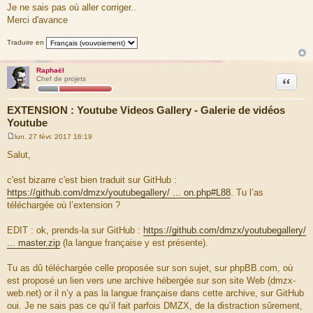
Je ne sais pas où aller corriger..
Merci d'avance
Traduire en
Raphaël
Citation
Chef de projets
EXTENSION : Youtube Videos Gallery - Galerie de vidéos
Youtube
lun. 27 févr. 2017 16:19
M
e
Salut,
s
s
a
c'est bizarre c'est bien traduit sur GitHub :
g
https://github.com/dmzx/youtubegallery/ ... on.php#L88
. Tu l’as
e
téléchargée où l’extension ?
EDIT : ok, prends-la sur GitHub :
https://github.com/dmzx/youtubegallery/
... master.zip
(la langue française y est présente).
Tu as dû téléchargée celle proposée sur son sujet, sur phpBB.com, où
est proposé un lien vers une archive hébergée sur son site Web (dmzx-
web.net) or il n’y a pas la langue française dans cette archive, sur GitHub
oui. Je ne sais pas ce qu’il fait parfois DMZX, de la distraction sûrement,