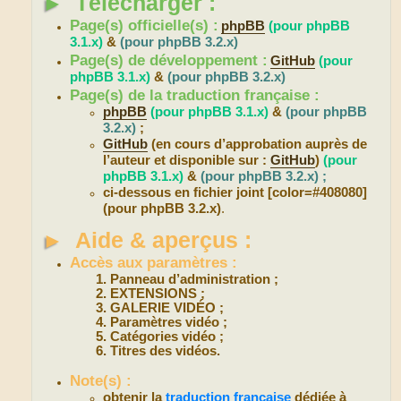
►
Télécharger :
Page(s) officielle(s) :
phpBB
(pour phpBB
3.1.x)
&
(pour phpBB 3.2.x)
Page(s) de développement :
GitHub
(pour
phpBB 3.1.x)
&
(pour phpBB 3.2.x)
Page(s) de la traduction française :
phpBB
(pour phpBB 3.1.x)
&
(pour phpBB
3.2.x)
;
GitHub
(en cours d’approbation auprès de
l’auteur et disponible sur :
GitHub
)
(pour
phpBB 3.1.x)
&
(pour phpBB 3.2.x) ;
ci-dessous en fichier joint [color=#408080]
(pour phpBB 3.2.x)
.
►
Aide & aperçus :
Accès aux paramètres :
Panneau d’administration ;
EXTENSIONS ;
GALERIE VIDÉO ;
Paramètres vidéo ;
Catégories vidéo ;
Titres des vidéos.
Note(s) :
obtenir la
traduction française
dédiée à