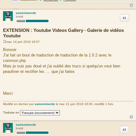
samemmerde
Citation
Invité
EXTENSION : Youtube Videos Gallery - Galerie de vidéos
Youtube
mar. 14 juin 2016 18:57
M
e
Bonsoir
s
J'ai fait un bout de traduction de traduction de la 1.0.2 avec le
s
a
common.php
g
Mais je suis pas doué et j'ai oublié des trucs si quelqu'un veut bien
e
peaufiner et rectifier les .... que j'ai faites
Merci
Modifié en dernier par
samemmerde
le mar. 21 juin 2016 18:00, modifié 1 fois.
Traduire en
samemmerde
Citation
Invité