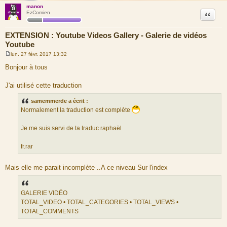
manon
Citation
EzComien
EXTENSION : Youtube Videos Gallery - Galerie de vidéos
Youtube
lun. 27 févr. 2017 13:32
M
e
Bonjour à tous
s
s
a
J'ai utilisé cette traduction
g
e
samemmerde a écrit :
Normalement la traduction est complète
Je me suis servi de ta traduc raphaël
fr.rar
Mais elle me parait incomplète ..A ce niveau Sur l'index
GALERIE VIDÉO
TOTAL_VIDEO • TOTAL_CATEGORIES • TOTAL_VIEWS •
TOTAL_COMMENTS