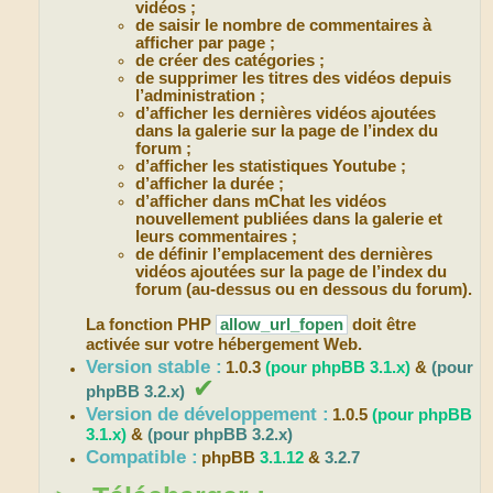
vidéos ;
de saisir le nombre de commentaires à
afficher par page ;
de créer des catégories ;
de supprimer les titres des vidéos depuis
l’administration ;
d’afficher les dernières vidéos ajoutées
dans la galerie sur la page de l’index du
forum ;
d’afficher les statistiques Youtube ;
d’afficher la durée ;
d’afficher dans mChat les vidéos
nouvellement publiées dans la galerie et
leurs commentaires ;
de définir l’emplacement des dernières
vidéos ajoutées sur la page de l’index du
forum (au-dessus ou en dessous du forum).
La fonction PHP
allow_url_fopen
doit être
activée sur votre hébergement Web.
Version stable :
1.0.3
(pour phpBB 3.1.x)
&
(pour
✔
phpBB 3.2.x)
Version de développement :
1.0.5
(pour phpBB
3.1.x)
&
(pour phpBB 3.2.x)
Compatible :
phpBB
3.1.12
&
3.2.7