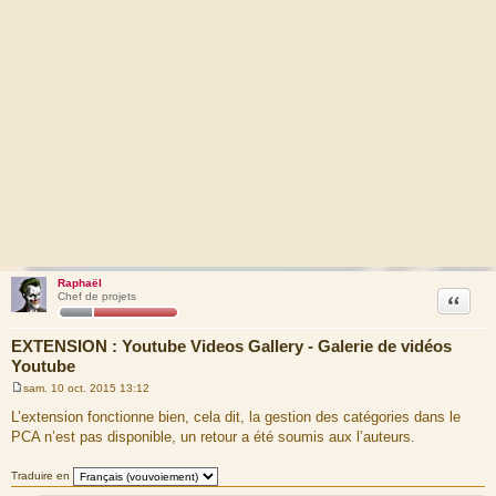
Raphaël
Citation
Chef de projets
EXTENSION : Youtube Videos Gallery - Galerie de vidéos
Youtube
sam. 10 oct. 2015 13:12
M
e
L’extension fonctionne bien, cela dit, la gestion des catégories dans le
s
PCA n’est pas disponible, un retour a été soumis aux l’auteurs.
s
a
g
Traduire en
e