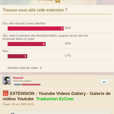
Trouvez-vous utile cette extension ?
Oui, elle répond à mes attentes
50%
3
Oui, mais il manque des fonctionnalités, auquel cas je vais les
proposer dans ce sujet
33%
2
Non
17%
1
Nombre total de votes :
6
Raphaël
Citation
Chef de projets
EXTENSION : Youtube Videos Gallery - Galerie de
vidéos Youtube
Traduction EzCom
sam. 10 oct. 2015 13:11
M
e
s