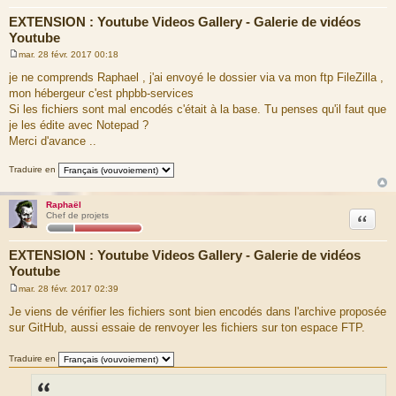
EXTENSION : Youtube Videos Gallery - Galerie de vidéos
Youtube
mar. 28 févr. 2017 00:18
M
e
je ne comprends Raphael , j'ai envoyé le dossier via va mon ftp FileZilla ,
s
mon hébergeur c'est phpbb-services
s
a
Si les fichiers sont mal encodés c'était à la base. Tu penses qu'il faut que
g
je les édite avec Notepad ?
e
Merci d'avance ..
Traduire en
Raphaël
Citation
Chef de projets
EXTENSION : Youtube Videos Gallery - Galerie de vidéos
Youtube
mar. 28 févr. 2017 02:39
M
e
Je viens de vérifier les fichiers sont bien encodés dans l'archive proposée
s
sur GitHub, aussi essaie de renvoyer les fichiers sur ton espace FTP.
s
a
g
Traduire en
e