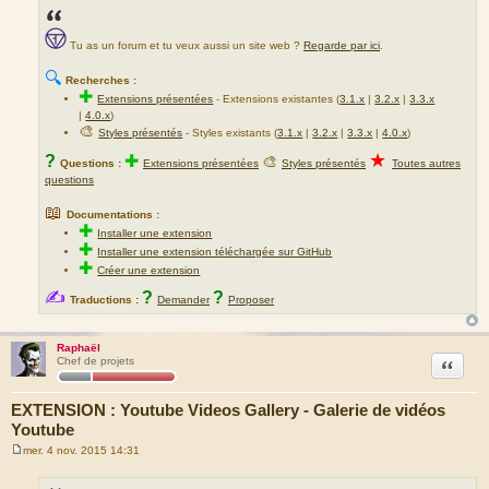
Tu as un forum et tu veux aussi un site web ?
Regarde par ici
.
🔍
Recherches :
✚
Extensions présentées
-
Extensions existantes (
3.1.x
|
3.2.x
|
3.3.x
|
4.0.x
)
🎨
Styles présentés
- Styles existants (
3.1.x
|
3.2.x
|
3.3.x
|
4.0.x
)
★
?
✚
🎨
Questions :
Extensions présentées
Styles présentés
Toutes autres
questions
📖
Documentations :
✚
Installer une extension
✚
Installer une extension téléchargée sur GitHub
✚
Créer une extension
✍
?
?
Traductions :
Demander
Proposer
Raphaël
Citation
Chef de projets
EXTENSION : Youtube Videos Gallery - Galerie de vidéos
Youtube
mer. 4 nov. 2015 14:31
M
e
s