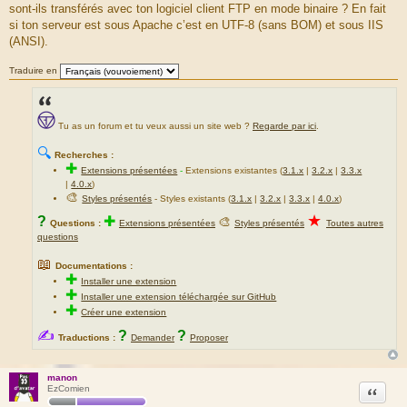
sont-ils transférés avec ton logiciel client FTP en mode binaire ? En fait
s
a
si ton serveur est sous Apache c’est en UTF-8 (sans BOM) et sous IIS
g
(ANSI).
e
Traduire en
Tu as un forum et tu veux aussi un site web ?
Regarde par ici
.
🔍
Recherches :
✚
Extensions présentées
-
Extensions existantes (
3.1.x
|
3.2.x
|
3.3.x
|
4.0.x
)
🎨
Styles présentés
- Styles existants (
3.1.x
|
3.2.x
|
3.3.x
|
4.0.x
)
★
?
✚
🎨
Questions :
Extensions présentées
Styles présentés
Toutes autres
questions
📖
Documentations :
✚
Installer une extension
✚
Installer une extension téléchargée sur GitHub
✚
Créer une extension
✍
?
?
Traductions :
Demander
Proposer
manon
Citation
EzComien