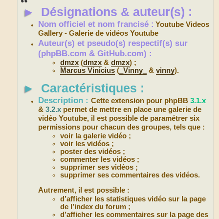
s
►
Désignations & auteur(s) :
a
g
e
Nom officiel et nom francisé :
Youtube Videos
Gallery - Galerie de vidéos Youtube
Auteur(s) et pseudo(s) respectif(s) sur
(phpBB.com & GitHub.com) :
dmzx
(
dmzx
&
dmzx
) ;
Marcus Vinicius
(
_Vinny_
&
vinny
).
►
Caractéristiques :
Description :
Cette extension pour phpBB
3.1.x
&
3.2.x
permet de mettre en place une galerie de
vidéo Youtube, il est possible de paramétrer six
permissions pour chacun des groupes, tels que :
voir la galerie vidéo ;
voir les vidéos ;
poster des vidéos ;
commenter les vidéos ;
supprimer ses vidéos ;
supprimer ses commentaires des vidéos.
Autrement, il est possible :
d’afficher les statistiques vidéo sur la page
de l’index du forum ;
d’afficher les commentaires sur la page des