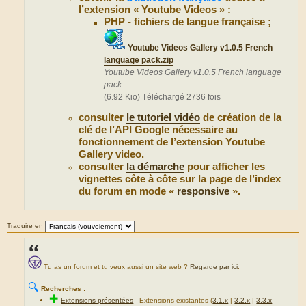
l’extension « Youtube Videos » :
PHP - fichiers de langue française ;
Youtube Videos Gallery v1.0.5 French
language pack.zip
Youtube Videos Gallery v1.0.5 French language
pack.
(6.92 Kio) Téléchargé 2736 fois
consulter
le tutoriel vidéo
de création de la
clé de l’API Google nécessaire au
fonctionnement de l’extension Youtube
Gallery video.
consulter
la démarche
pour afficher les
vignettes côte à côte sur la page de l’index
du forum en mode «
responsive
».
Traduire en
Tu as un forum et tu veux aussi un site web ?
Regarde par ici
.
🔍
Recherches :
✚
Extensions présentées
-
Extensions existantes (
3.1.x
|
3.2.x
|
3.3.x