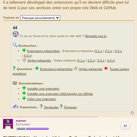
il a tellement développé des extensions qu’il en devient difficile pour lui
de tenir à jour ses archives entre son propre site Web et GitHub.
Traduire en
Tu as un forum et tu veux aussi un site web ?
Regarde par ici
.
🔍
Recherches :
✚
Extensions présentées
-
Extensions existantes (
3.1.x
|
3.2.x
|
3.3.x
|
4.0.x
)
🎨
Styles présentés
- Styles existants (
3.1.x
|
3.2.x
|
3.3.x
|
4.0.x
)
★
?
✚
🎨
Questions :
Extensions présentées
Styles présentés
Toutes autres
questions
📖
Documentations :
✚
Installer une extension
✚
Installer une extension téléchargée sur GitHub
✚
Créer une extension
✍
?
?
Traductions :
Demander
Proposer
manon
Citation
EzComien