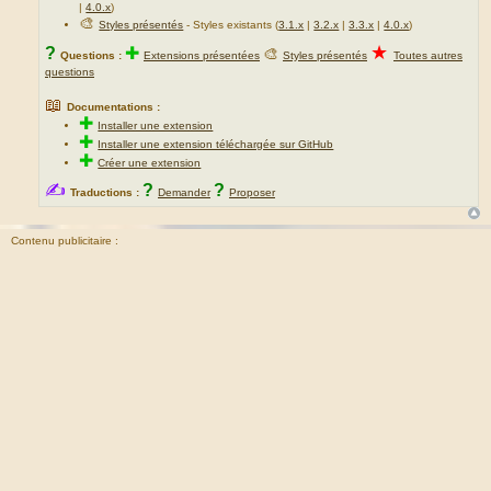
|
4.0.x
)
🎨
Styles présentés
- Styles existants (
3.1.x
|
3.2.x
|
3.3.x
|
4.0.x
)
★
?
✚
🎨
Questions :
Extensions présentées
Styles présentés
Toutes autres
questions
📖
Documentations :
✚
Installer une extension
✚
Installer une extension téléchargée sur GitHub
✚
Créer une extension
✍
?
?
Traductions :
Demander
Proposer
Contenu publicitaire :