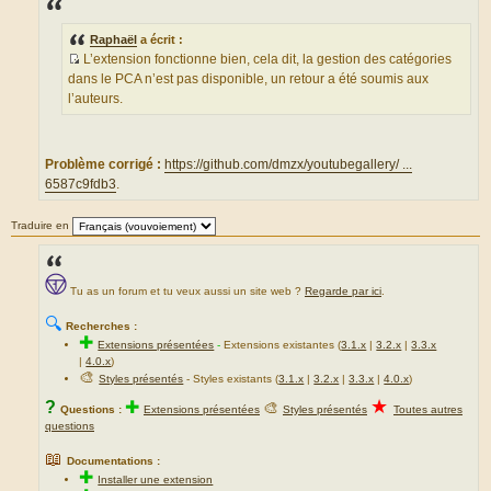
s
a
g
Raphaël
a écrit :
e
L’extension fonctionne bien, cela dit, la gestion des catégories
S
dans le PCA n’est pas disponible, un retour a été soumis aux
o
l’auteurs.
u
r
c
Problème corrigé :
https://github.com/dmzx/youtubegallery/ ...
e
6587c9fdb3
.
d
u
Traduire en
m
e
s
s
Tu as un forum et tu veux aussi un site web ?
Regarde par ici
.
a
🔍
Recherches :
g
✚
Extensions présentées
-
Extensions existantes (
3.1.x
|
3.2.x
|
3.3.x
e
|
4.0.x
)
🎨
Styles présentés
- Styles existants (
3.1.x
|
3.2.x
|
3.3.x
|
4.0.x
)
★
?
✚
🎨
Questions :
Extensions présentées
Styles présentés
Toutes autres
questions
📖
Documentations :
✚
Installer une extension