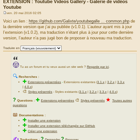
EXTENSION : Youtube Videos Gallery - Galerie de vidéos
Youtube
ven. 20 mai 2016 02:05
M
e
Voici un lien :
https://github.com/Galixte/youtubegalle ... common.php
de
s
la dernière version que j’ai pu publiée (v1.0.1). L’auteur ayant mis à jour
s
a
l’extension (v1.0.2), ma traduction n’étant plus à jour pour cette dernière
g
version, l’auteur n’a pas jugé bon de proposer à nouveau ma traduction.
e
Traduire en
Tu as un forum et tu veux aussi un site web ?
Regarde par ici
.
🔍
Recherches :
✚
Extensions présentées
-
Extensions existantes (
3.1.x
|
3.2.x
|
3.3.x
|
4.0.x
)
🎨
Styles présentés
- Styles existants (
3.1.x
|
3.2.x
|
3.3.x
|
4.0.x
)
★
?
✚
🎨
Questions :
Extensions présentées
Styles présentés
Toutes autres
questions
📖
Documentations :
✚
Installer une extension
✚
Installer une extension téléchargée sur GitHub
✚
Créer une extension
✍
?
?
Traductions :
Demander
Proposer