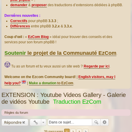
demander
&
proposer
des traductions d’extensions dédiées à phpBB.
Dernières nouvelles :
Correctifs
pour phpBB
3.3.3
;
Différences
entre phpBB
3.2.x
&
3.3.x
.
Coup d’œil :
«
EzCom Blog
» idéal pour trouver des conseils et des
services pour son forum phpBB !
Soutenir
le projet de la Communauté EzCom
.
Tu as un forum et tu veux aussi un site web ?
Regarde par ici
.
Welcome on the Ezcom Community board!
|
English visitors, may I
help you?
|
Make a donation
to EzCom
.
EXTENSION : Youtube Videos Gallery - Galerie
de vidéos Youtube
Traduction EzCom
Règles du forum
Répondre
39 messages
1
2
3