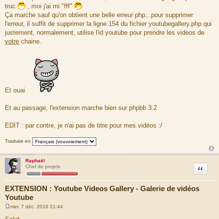
truc
, moi j'ai mi "fff"
Ça marche sauf qu'on obtient une belle erreur php...pour supprimer
l'erreur, il suffit de supprimer la ligne 154 du fichier youtubegallery.php qui
justement, normalement, utilise l'id youtube pour prendre les videos de
votre
chaine.
Et ouai
Et au passage, l'extension marche bien sur phpbb 3.2
EDIT : par contre, je n'ai pas de titre pour mes vidéos :/
Traduire en
Raphaël
Citation
Chef de projets
EXTENSION : Youtube Videos Gallery - Galerie de vidéos
Youtube
mer. 7 déc. 2016 21:44
M
e