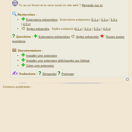
Tu as un forum et tu veux aussi un site web ?
Regarde par ici
.
🔍
Recherches :
✚
Extensions présentées
-
Extensions existantes (
3.1.x
|
3.2.x
|
3.3.x
|
4.0.x
)
🎨
Styles présentés
- Styles existants (
3.1.x
|
3.2.x
|
3.3.x
|
4.0.x
)
★
?
✚
🎨
Questions :
Extensions présentées
Styles présentés
Toutes autres
questions
📖
Documentations :
✚
Installer une extension
✚
Installer une extension téléchargée sur GitHub
✚
Créer une extension
✍
?
?
Traductions :
Demander
Proposer
Contenu publicitaire :