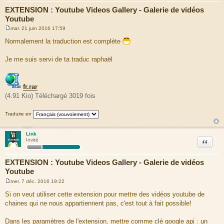
EXTENSION : Youtube Videos Gallery - Galerie de vidéos
Youtube
mar. 21 juin 2016 17:59
M
e
Normalement la traduction est complète
s
s
a
Je me suis servi de ta traduc raphaël
g
e
fr.rar
(4.91 Kio) Téléchargé 3019 fois
Traduire en
Link
Citation
Invité
EXTENSION : Youtube Videos Gallery - Galerie de vidéos
Youtube
mer. 7 déc. 2016 19:22
M
e
Si on veut utiliser cette extension pour mettre des vidéos youtube de
s
chaines qui ne nous appartiennent pas, c'est tout à fait possible!
s
a
g
Dans les paramètres de l'extension, mettre comme clé google api : un
e