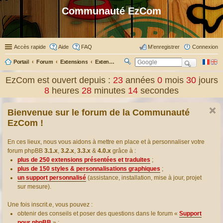
Communauté EzCom
Accès rapide
Aide
FAQ
M’enregistrer
Connexion
Portail
Forum
Extensions
Extensions présentées & traduites
R
ec
EzCom est ouvert depuis :
23
années
0
mois
30
jours
her
8
heures
28
minutes
15
secondes
ch
er
Bienvenue sur le forum de la Communauté
EzCom !
En ces lieux, nous vous aidons à mettre en place et à personnaliser votre
forum phpBB
3.1.x
,
3.2.x
,
3.3.x
&
4.0.x
grâce à :
plus de 250 extensions présentées et traduites
;
plus de 150 styles & personnalisations graphiques
;
un support personnalisé
(assistance, installation, mise à jour, projet
sur mesure).
Une fois inscrit.e, vous pouvez :
obtenir des conseils et poser des questions dans le forum «
Support
pour phpBB
» ;