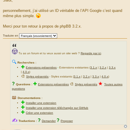
Salut,
s
s
a
personnellement, j’ai utilisé un ID véritable de l’API Google c’est quand
g
même plus simple.
e
Merci pour ton retour à propos de phpBB 3.2.x.
Traduire en
Tu as un forum et tu veux aussi un site web ?
Regarde par ici
.
🔍
Recherches :
✚
Extensions présentées
-
Extensions existantes (
3.1.x
|
3.2.x
|
3.3.x
|
4.0.x
)
🎨
Styles présentés
- Styles existants (
3.1.x
|
3.2.x
|
3.3.x
|
4.0.x
)
★
?
✚
🎨
Questions :
Extensions présentées
Styles présentés
Toutes autres
questions
📖
Documentations :
✚
Installer une extension
✚
Installer une extension téléchargée sur GitHub
✚
Créer une extension
✍
?
?
Traductions :
Demander
Proposer