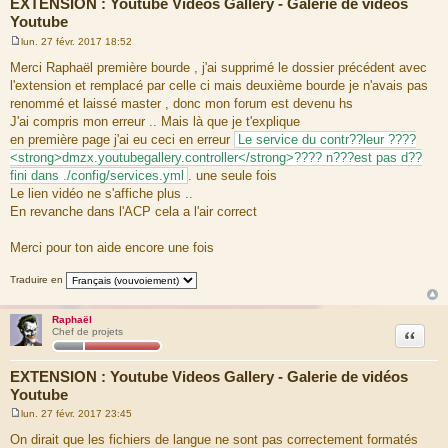
EXTENSION : Youtube Videos Gallery - Galerie de vidéos
Youtube
lun. 27 févr. 2017 18:52
M
e
Merci Raphaël première bourde , j'ai supprimé le dossier précédent avec
s
l'extension et remplacé par celle ci mais deuxième bourde je n'avais pas
s
a
renommé et laissé master , donc mon forum est devenu hs
g
J'ai compris mon erreur .. Mais là que je t'explique
e
en première page j'ai eu ceci en erreur
Le service du contr??leur ????
<strong>dmzx.youtubegallery.controller</strong>???? n???est pas d??
fini dans ./config/services.yml
. une seule fois
Le lien vidéo ne s'affiche plus ..
En revanche dans l'ACP cela a l'air correct
Merci pour ton aide encore une fois
Traduire en
Raphaël
Citation
Chef de projets
EXTENSION : Youtube Videos Gallery - Galerie de vidéos
Youtube
lun. 27 févr. 2017 23:45
M
e
On dirait que les fichiers de langue ne sont pas correctement formatés
s