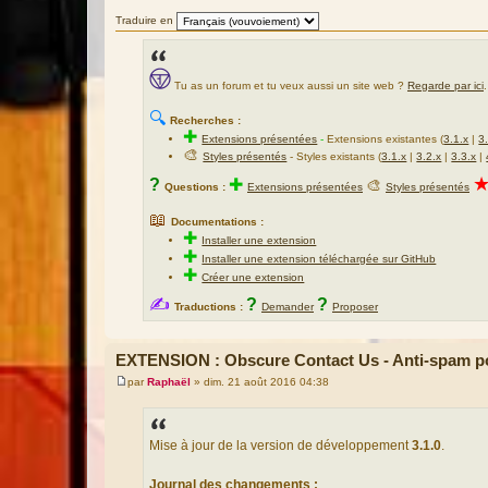
Traduire en
Tu as un forum et tu veux aussi un site web ?
Regarde par ici
.
🔍
Recherches :
✚
Extensions présentées
-
Extensions existantes (
3.1.x
|
3
🎨
Styles présentés
- Styles existants (
3.1.x
|
3.2.x
|
3.3.x
|
?
✚
🎨
Questions :
Extensions présentées
Styles présentés
📖
Documentations :
✚
Installer une extension
✚
Installer une extension téléchargée sur GitHub
✚
Créer une extension
✍
?
?
Traductions :
Demander
Proposer
EXTENSION : Obscure Contact Us - Anti-spam po
par
Raphaël
»
dim. 21 août 2016 04:38
M
e
s
s
a
Mise à jour de la version de développement
3.1.0
.
g
e
Journal des changements :