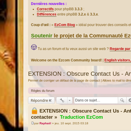
Dernières nouvelles :
Correctifs
pour phpBB
3.3.3
;
Différences
entre phpBB
3.2.x
&
3.3.x
.
Coup d’œil :
«
EzCom Blog
» idéal pour trouver des conseils 
Soutenir
le projet de la Communauté 
Tu as un forum et tu veux aussi un site web ?
Regarde par 
Welcome on the Ezcom Community board!
|
English visitors
EXTENSION : Obscure Contact Us - Ant
Permet de corriger un défaut de la page de contact | Allows to mail to di
Règles du forum
Répondre
EXTENSION : Obscure Contact Us - An
contacter »
Traduction EzCom
par
Raphaël
»
jeu. 10 sept. 2015 03:18
M
e