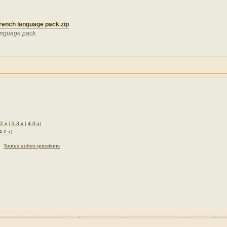
rench language pack.zip
anguage pack.
.2.x
|
3.3.x
|
4.0.x
)
4.0.x
)
★
Toutes autres questions