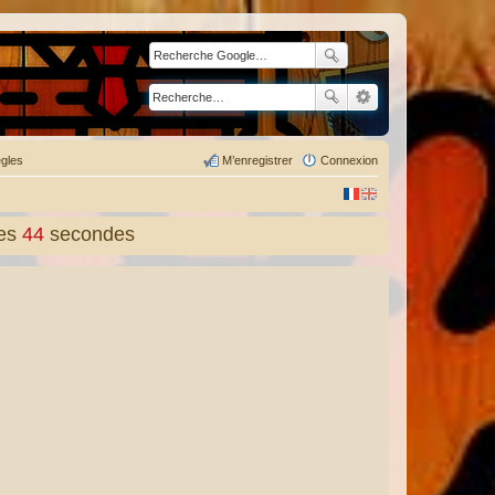
gles
M’enregistrer
Connexion
es
45
secondes