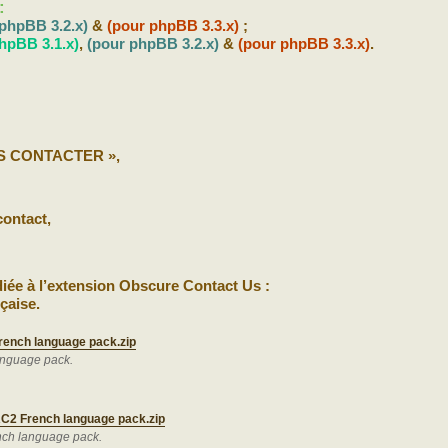
:
 phpBB 3.2.x)
&
(pour phpBB 3.3.x)
;
hpBB 3.1.x)
,
(pour phpBB 3.2.x)
&
(pour phpBB 3.3.x)
.
S CONTACTER »,
contact,
iée à l’extension Obscure Contact Us :
çaise.
rench language pack.zip
anguage pack.
RC2 French language pack.zip
nch language pack.