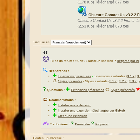
(1.78 Kio) Téléchargé 877 fois
Obscure Contact Us v3.2.2 F
Obscure Contact Us v3.2.2 French l
(2.53 Kio) Téléchargé 873 fois
Traduire en
Tu as un forum et tu veux aussi un site web ?
Regarde par ici
.
🔍
Recherches :
✚
Extensions présentées
-
Extensions existantes (
3.1.x
|
3
🎨
Styles présentés
- Styles existants (
3.1.x
|
3.2.x
|
3.3.x
|
?
✚
🎨
Questions :
Extensions présentées
Styles présentés
📖
Documentations :
✚
Installer une extension
✚
Installer une extension téléchargée sur GitHub
✚
Créer une extension
✍
?
?
Traductions :
Demander
Proposer
Contenu publicitaire :