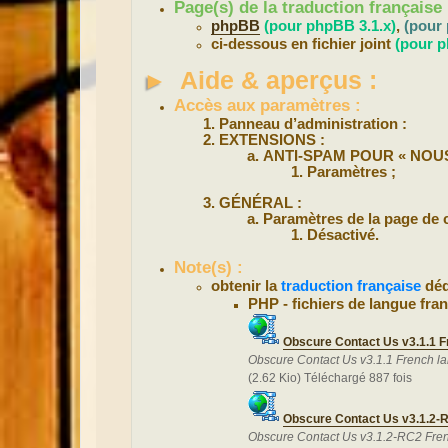
Page(s) de la traduction française 
phpBB
(pour phpBB 3.1.x)
,
(pour
ci-dessous en fichier joint
(pour p
►
Aide & aperçus :
Accès aux paramètres :
Panneau d’administration :
EXTENSIONS :
ANTI-SPAM POUR « NOU
Paramètres ;
GÉNÉRAL :
Paramètres de la page de 
Désactivé.
Note(s) :
obtenir la
traduction française
déd
PHP - fichiers de langue fran
Obscure Contact Us v3.1.1 F
Obscure Contact Us v3.1.1 French l
(2.62 Kio) Téléchargé 887 fois
Obscure Contact Us v3.1.2-
Obscure Contact Us v3.1.2-RC2 Fre