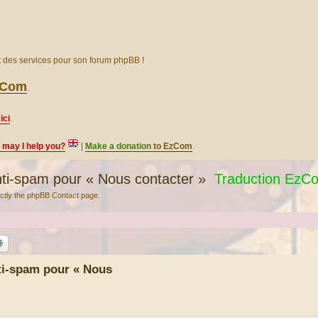
et des services pour son forum phpBB !
EzCom
.
ici
.
, may I help you?
|
Make a donation
to EzCom
.
i-spam pour « Nous contacter »
Traduction EzC
rectly the phpBB Contact page.
ti-spam pour « Nous