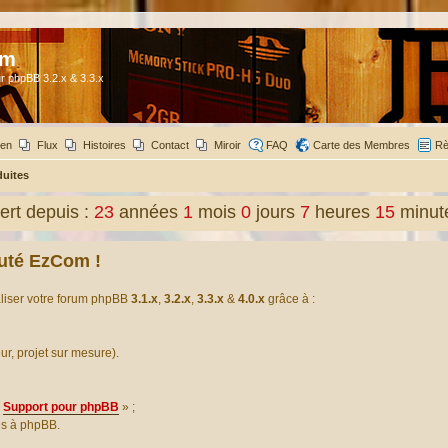
om
r phpBB 3.2.x & 3.3.x
ien
Flux
Histoires
Contact
Miroir
FAQ
Carte des Membres
Rè
duites
rt depuis :
23
années
1
mois
0
jours
7
heures
15
minut
uté EzCom !
aliser votre forum phpBB
3.1.x
,
3.2.x
,
3.3.x
&
4.0.x
grâce à :
our, projet sur mesure).
Support pour phpBB
» ;
es à phpBB.