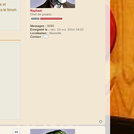
e et
ia le forum
Raphaël
Chef de projets
Messages :
3090
Enregistré le :
ven. 24 oct. 2014 18:02
Localisation :
Marseille
Contact :
C
o
n
t
a
c
t
e
r
R
a
p
h
a
ë
l
Citation