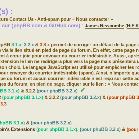
s) :
ure Contact Us - Anti-spam pour « Nous contacter »
s) sur (phpBB.com & GitHub.com) :
James Newcombe
(
HiFiK
phpBB
3.1.x
,
3.2.x
&
3.3.x
permet de corriger un défaut de la page 
 via le lien situé en pied de page du forum. En effet, cette page 
nt à cœur joie pour envoyer du courrier indésirable. Aussi, aprè
extension le lien ne redirigera plus vers la page mais présentera 
son choix. Le langage JavaScript est utilisé pour empêcher les r
 pour envoyer du courrier indésirable (spam). Ainsi, n’importe que
ipe du forum et aucun courrier indésirable n’est reçu sur cette a
es du forum, en pied de page, cliquer sur le lien : « Nous contact
✔
BB 3.1.x)
& 3.2.2
(pour phpBB 3.2.x)
2
(pour phpBB 3.1.x)
& 3.2.2
(pour phpBB 3.2.x)
&
(pour phpBB 3.
.3.3
hpBB 3.1.x)
&
(pour phpBB 3.2.x)
bin's Extensions
(pour phpBB 3.1.x)
,
(pour phpBB 3.2.x)
&
(pour