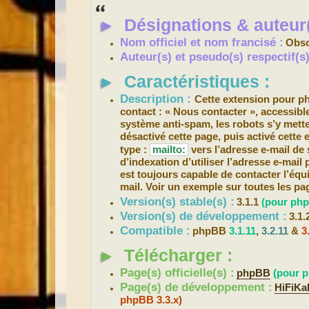
s
s
►
Désignations & auteur(
a
g
e
Nom officiel et nom francisé :
Obsc
Auteur(s) et pseudo(s) respectif(
►
Caractéristiques :
Description :
Cette extension pour 
contact : « Nous contacter », accessible
système anti-spam, les robots s’y mette
désactivé cette page, puis activé cette 
type :
mailto:
vers l’adresse e-mail de 
d’indexation d’utiliser l’adresse e-mail
est toujours capable de contacter l’équ
mail. Voir un exemple sur toutes les pag
Version(s) stable(s) :
3.1.1
(pour php
Version(s) de développement :
3.1.
Compatible :
phpBB
3.1.11
,
3.2.11
&
3
►
Télécharger :
Page(s) officielle(s) :
phpBB
(pour p
Page(s) de développement :
HiFiKa
phpBB 3.3.x)