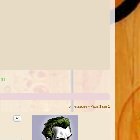
om
5 messages • Page
1
sur
1
Citation