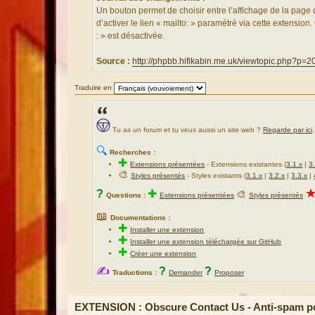
Un bouton permet de choisir entre l’affichage de la page 
d’activer le lien « mailto: » paramétré via cette extension
: » est désactivée.
Source :
http://phpbb.hifikabin.me.uk/viewtopic.php?p=
Traduire en
Tu as un forum et tu veux aussi un site web ?
Regarde par ici
.
🔍
Recherches :
✚
Extensions présentées
-
Extensions existantes (
3.1.x
|
3
🎨
Styles présentés
- Styles existants (
3.1.x
|
3.2.x
|
3.3.x
|
?
✚
🎨
Questions :
Extensions présentées
Styles présentés
📖
Documentations :
✚
Installer une extension
✚
Installer une extension téléchargée sur GitHub
✚
Créer une extension
✍
?
?
Traductions :
Demander
Proposer
EXTENSION : Obscure Contact Us - Anti-spam po