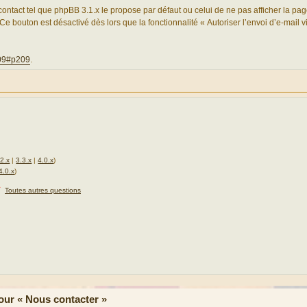
contact tel que phpBB 3.1.x le propose par défaut ou celui de ne pas afficher la pag
. Ce bouton est désactivé dès lors que la fonctionnalité « Autoriser l’envoi d’e-mail v
209#p209
.
.2.x
|
3.3.x
|
4.0.x
)
4.0.x
)
★
Toutes autres questions
ur « Nous contacter »