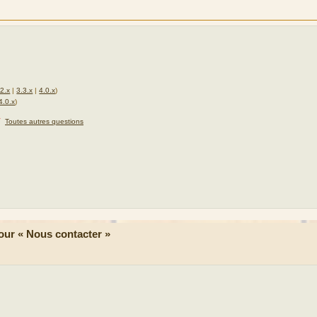
.2.x
|
3.3.x
|
4.0.x
)
4.0.x
)
★
Toutes autres questions
ur « Nous contacter »