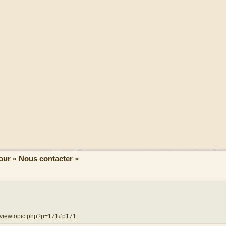
ur « Nous contacter »
uk/viewtopic.php?p=171#p171
.