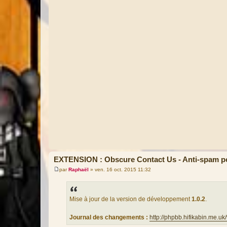
EXTENSION : Obscure Contact Us - Anti-spam po
par
Raphaël
»
ven. 16 oct. 2015 11:32
M
e
s
s
a
Mise à jour de la version de développement
1.0.2
.
g
e
Journal des changements :
http://phpbb.hifikabin.me.