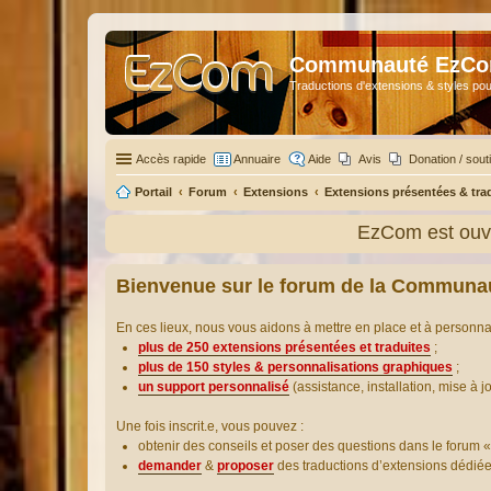
Communauté EzC
Traductions d'extensions & styles pou
Accès rapide
Annuaire
Aide
Avis
Donation / sout
Portail
Forum
Extensions
Extensions présentées & tra
EzCom est ouve
Bienvenue sur le forum de la Communa
En ces lieux, nous vous aidons à mettre en place et à personn
plus de 250 extensions présentées et traduites
;
plus de 150 styles & personnalisations graphiques
;
un support personnalisé
(assistance, installation, mise à j
Une fois inscrit.e, vous pouvez :
obtenir des conseils et poser des questions dans le forum «
demander
&
proposer
des traductions d’extensions dédié