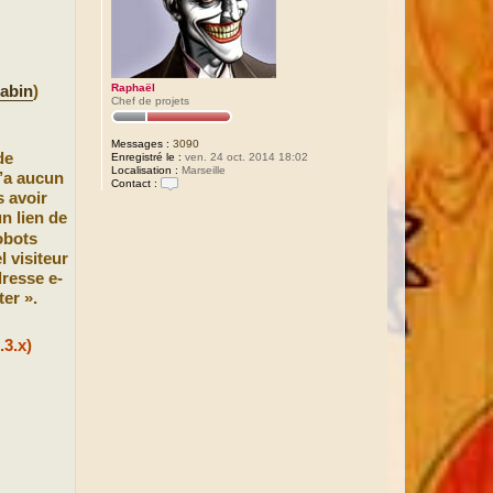
Raphaël
abin
)
Chef de projets
Messages :
3090
de
Enregistré le :
ven. 24 oct. 2014 18:02
Localisation :
Marseille
n’a aucun
Contact :
s avoir
C
o
un lien de
n
t
obots
a
l visiteur
c
t
dresse e-
e
er ».
r
R
a
p
3.x)
h
a
ë
l