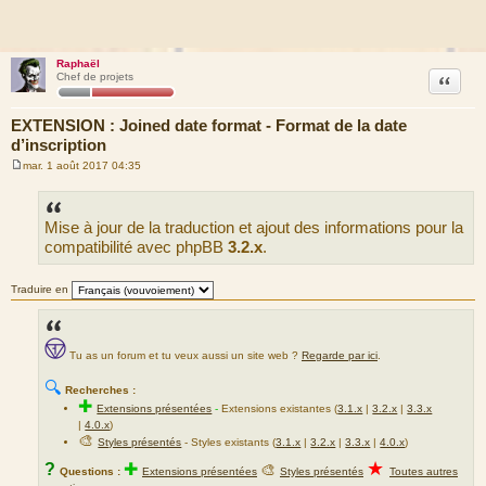
Raphaël
Citation
Chef de projets
EXTENSION : Joined date format - Format de la date
d’inscription
mar. 1 août 2017 04:35
M
e
s
s
Mise à jour de la traduction et ajout des informations pour la
a
g
compatibilité avec phpBB
3.2.x
.
e
Traduire en
Tu as un forum et tu veux aussi un site web ?
Regarde par ici
.
🔍
Recherches :
✚
Extensions présentées
-
Extensions existantes (
3.1.x
|
3.2.x
|
3.3.x
|
4.0.x
)
🎨
Styles présentés
- Styles existants (
3.1.x
|
3.2.x
|
3.3.x
|
4.0.x
)
★
?
✚
🎨
Questions :
Extensions présentées
Styles présentés
Toutes autres