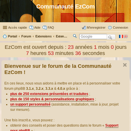
Communauté EzCom
Accès rapide
Aide
FAQ
M’enregistrer
Connexion
Portail
Forum
Extensions
Extensions présentées & traduites
R
ec
EzCom est ouvert depuis :
23
années
1
mois
0
jours
her
7
heures
53
minutes
36
secondes
ch
er
Bienvenue sur le forum de la Communauté
EzCom !
En ces lieux, nous vous aidons à mettre en place et à personnaliser votre
forum phpBB
3.1.x
,
3.2.x
,
3.3.x
&
4.0.x
grâce à :
plus de 250 extensions présentées et traduites
;
plus de 150 styles & personnalisations graphiques
;
un support personnalisé
(assistance, installation, mise à jour, projet
sur mesure).
Une fois inscrit.e, vous pouvez :
obtenir des conseils et poser des questions dans le forum «
Support
pour phpBB
» ;