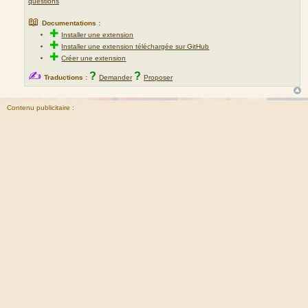
questions
📖
Documentations :
✚
Installer une extension
✚
Installer une extension téléchargée sur GitHub
✚
Créer une extension
✍
?
?
Traductions :
Demander
Proposer
Contenu publicitaire :