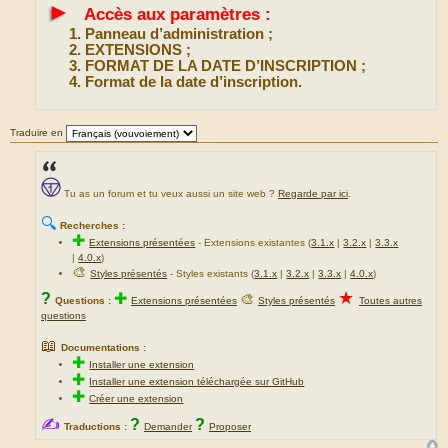
►
Accès aux paramètres :
Panneau d’administration ;
EXTENSIONS ;
FORMAT DE LA DATE D’INSCRIPTION ;
Format de la date d’inscription.
Traduire en
Tu as un forum et tu veux aussi un site web ?
Regarde par ici
.
🔍
Recherches :
✚
Extensions présentées
-
Extensions existantes (
3.1.x
|
3.2.x
|
3.3.x
|
4.0.x
)
🎨
Styles présentés
- Styles existants (
3.1.x
|
3.2.x
|
3.3.x
|
4.0.x
)
★
?
✚
🎨
Questions :
Extensions présentées
Styles présentés
Toutes autres
questions
📖
Documentations :
✚
Installer une extension
✚
Installer une extension téléchargée sur GitHub
✚
Créer une extension
✍
?
?
Traductions :
Demander
Proposer