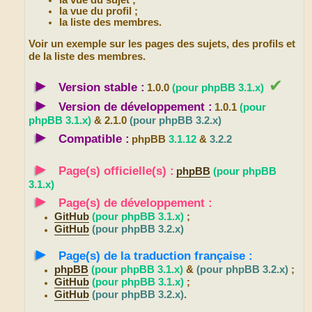
la vue du sujet ;
la vue du profil ;
la liste des membres.
Voir un exemple sur les pages des sujets, des profils et
de la liste des membres.
►
✔
Version stable :
1.0.0
(pour phpBB 3.1.x)
►
Version de développement :
1.0.1
(pour
phpBB 3.1.x)
& 2.1.0
(pour phpBB 3.2.x)
►
Compatible :
phpBB
3.1.12
&
3.2.2
►
Page(s) officielle(s) :
phpBB
(pour phpBB
3.1.x)
►
Page(s) de développement :
GitHub
(pour phpBB 3.1.x)
;
GitHub
(pour phpBB 3.2.x)
►
Page(s) de la traduction française :
phpBB
(pour phpBB 3.1.x)
&
(pour phpBB 3.2.x)
;
GitHub
(pour phpBB 3.1.x)
;
GitHub
(pour phpBB 3.2.x)
.