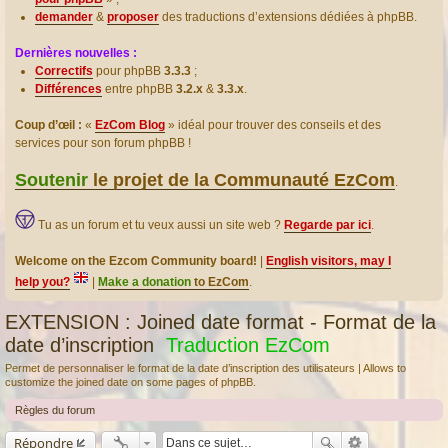
demander
&
proposer
des traductions d’extensions dédiées à phpBB.
Dernières nouvelles :
Correctifs
pour phpBB
3.3.3
;
Différences
entre phpBB
3.2.x
&
3.3.x
.
Coup d’œil :
«
EzCom Blog
» idéal pour trouver des conseils et des
services pour son forum phpBB !
Soutenir
le projet de la Communauté EzCom
.
Tu as un forum et tu veux aussi un site web ?
Regarde par ici
.
Welcome on the Ezcom Community board!
|
English visitors, may I
help you?
|
Make a donation
to EzCom
.
EXTENSION : Joined date format - Format de la
date d’inscription
Traduction EzCom
Permet de personnaliser le format de la date d’inscription des utilisateurs | Allows to
customize the joined date on some pages of phpBB.
Règles du forum
Répondre