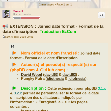
2 messages • Page
1
sur
1
Raphaël
Citation
Chef de projets
EXTENSION : Joined date format - Format de la
date d’inscription
Traduction EzCom
sam. 5 sept. 2015 09:51
M
e
s
s
►
a
Nom officiel et nom francisé :
Joined date
g
e
format - Format de la date d’inscription
►
Auteur(s) et pseudo(s) respectif(s) sur
(phpBB.com & GitHub.com) :
David Wood
(
david63
&
david63
) ;
Pungky Putra (
idiotnesia
&
idiotnesia
).
►
Description :
Cette extension pour phpBB
3.1.x
&
3.2.x
permet de personnaliser le format de la date
d’inscription des utilisateurs indiquée par
l’information : « Enregistré le » sur les pages
suivantes :