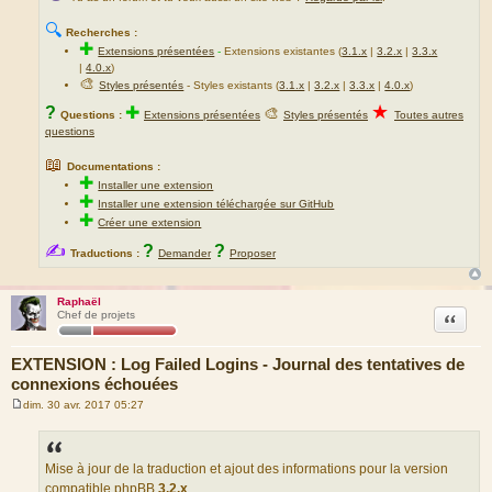
🔍
Recherches :
✚
Extensions présentées
-
Extensions existantes (
3.1.x
|
3.2.x
|
3.3.x
|
4.0.x
)
🎨
Styles présentés
- Styles existants (
3.1.x
|
3.2.x
|
3.3.x
|
4.0.x
)
★
?
✚
🎨
Questions :
Extensions présentées
Styles présentés
Toutes autres
questions
📖
Documentations :
✚
Installer une extension
✚
Installer une extension téléchargée sur GitHub
✚
Créer une extension
✍
?
?
Traductions :
Demander
Proposer
Raphaël
Citation
Chef de projets
EXTENSION : Log Failed Logins - Journal des tentatives de
connexions échouées
dim. 30 avr. 2017 05:27
M
e
s
s
a
Mise à jour de la traduction et ajout des informations pour la version
g
compatible phpBB
3.2.x
.