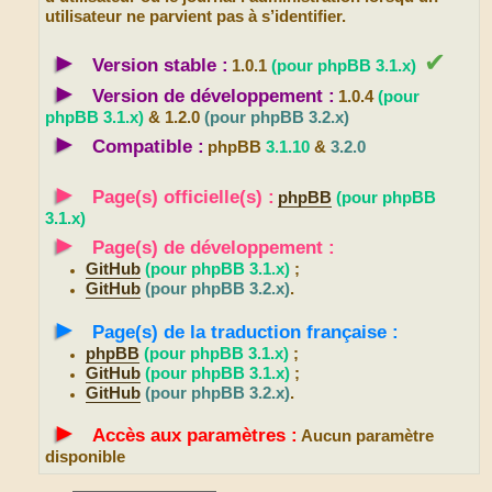
utilisateur ne parvient pas à s’identifier.
►
✔
Version stable :
1.0.1
(pour phpBB 3.1.x)
►
Version de développement :
1.0.4
(pour
phpBB 3.1.x)
& 1.2.0
(pour phpBB 3.2.x)
►
Compatible :
phpBB
3.1.10
&
3.2.0
►
Page(s) officielle(s) :
phpBB
(pour phpBB
3.1.x)
►
Page(s) de développement :
GitHub
(pour phpBB 3.1.x)
;
GitHub
(pour phpBB 3.2.x)
.
►
Page(s) de la traduction française :
phpBB
(pour phpBB 3.1.x)
;
GitHub
(pour phpBB 3.1.x)
;
GitHub
(pour phpBB 3.2.x)
.
►
Accès aux paramètres :
Aucun paramètre
disponible