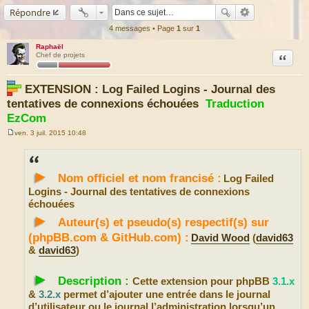
Répondre
4 messages • Page
1
sur
1
Raphaël
Citation
Chef de projets
EXTENSION : Log Failed Logins - Journal des
tentatives de connexions échouées
Traduction
EzCom
ven. 3 juil. 2015 10:48
M
e
s
s
►
a
Nom officiel et nom francisé :
Log Failed
g
e
Logins - Journal des tentatives de connexions
échouées
►
Auteur(s) et pseudo(s) respectif(s) sur
(phpBB.com & GitHub.com) :
David Wood
(
david63
&
david63
)
►
Description :
Cette extension pour phpBB
3.1.x
&
3.2.x
permet d’ajouter une entrée dans le journal
d’utilisateur ou le journal l’administration lorsqu’un