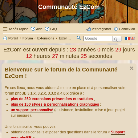
Communauté EzCom
Accès rapide
Aide
FAQ
M’enregistrer
Connexion
Portail
Forum
Extensions
Extensions présentées & traduites
R
ec
EzCom est ouvert depuis :
23
années
0
mois
29
jours
her
12
heures
27
minutes
25
secondes
ch
er
Bienvenue sur le forum de la Communauté
EzCom !
En ces lieux, nous vous aidons à mettre en place et à personnaliser votre
forum phpBB
3.1.x
,
3.2.x
,
3.3.x
&
4.0.x
grâce à :
plus de 250 extensions présentées et traduites
;
plus de 150 styles & personnalisations graphiques
;
un support personnalisé
(assistance, installation, mise à jour, projet
sur mesure).
Une fois inscrit.e, vous pouvez :
obtenir des conseils et poser des questions dans le forum «
Support
pour phpBB
» ;