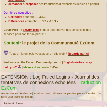
demander
&
proposer
des traductions d’extensions dédiées à phpBB.
Dernières nouvelles :
Correctifs
pour phpBB
3.3.3
;
Différences
entre phpBB
3.2.x
&
3.3.x
.
Coup d’œil :
«
EzCom Blog
» idéal pour trouver des conseils et des
services pour son forum phpBB !
Soutenir
le projet de la Communauté EzCom
.
Tu as un forum et tu veux aussi un site web ?
Regarde par ici
.
Welcome on the Ezcom Community board!
|
English visitors, may I
help you?
|
Make a donation
to EzCom
.
EXTENSION : Log Failed Logins - Journal des
tentatives de connexions échouées
Traduction
EzCom
Ajouter une entrée dans le journal lorsqu’un utilisateur ne parvient pas à s’identifier | Log
failed user logins for phpBB.
Règles du forum