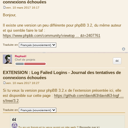
connexions échouées
ven. 10 mars 2017 16:17
M
e
Bonjour,
s
s
a
Il existe une version un peu différente pour phpBB 3.2, du même auteur
g
et qui semble faire le taf :
e
https://www.phpbb.com/community/viewtop ... &t=2407761
Traduire en
Raphaël
Citation
Chef de projets
EXTENSION : Log Failed Logins - Journal des tentatives de
connexions échouées
ven. 10 mars 2017 16:27
M
e
Si tu veux la version pour phpBB 3.2.x de l’extension présentée ici, elle
s
est disponible sur cette page :
https://github.com/david63/david63-logf ...
s
a
s/tree/3.2
.
g
e
Traduire en
Tu as un forum et tu veux aussi un site web ?
Regarde par ici
.