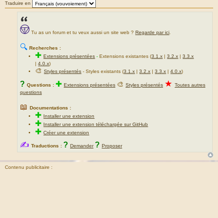
Traduire en
Tu as un forum et tu veux aussi un site web ?
Regarde par ici
.
🔍
Recherches :
✚
Extensions présentées
-
Extensions existantes (
3.1.x
|
3.2.x
|
3.3.x
|
4.0.x
)
🎨
Styles présentés
- Styles existants (
3.1.x
|
3.2.x
|
3.3.x
|
4.0.x
)
★
?
✚
🎨
Questions :
Extensions présentées
Styles présentés
Toutes autres
questions
📖
Documentations :
✚
Installer une extension
✚
Installer une extension téléchargée sur GitHub
✚
Créer une extension
✍
?
?
Traductions :
Demander
Proposer
Contenu publicitaire :