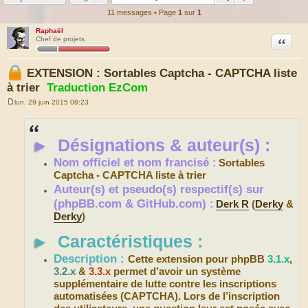
11 messages • Page
1
sur
1
Raphaël
Citation
Chef de projets
EXTENSION : Sortables Captcha - CAPTCHA liste
à trier
Traduction EzCom
lun. 29 juin 2015 08:23
M
e
s
s
►
Désignations & auteur(s) :
a
g
e
Nom officiel et nom francisé :
Sortables
Captcha - CAPTCHA liste à trier
Auteur(s) et pseudo(s) respectif(s) sur
(phpBB.com & GitHub.com) :
Derk R
(
Derky
&
Derky
)
►
Caractéristiques :
Description :
Cette extension pour phpBB
3.1.x
,
3.2.x
&
3.3.x
permet d’avoir un système
supplémentaire de lutte contre les inscriptions
automatisées (CAPTCHA). Lors de l’inscription