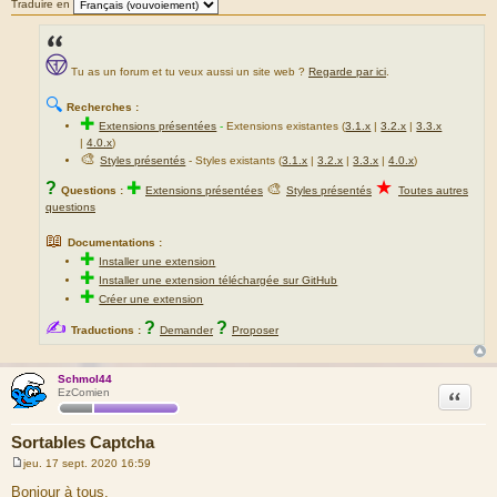
Traduire en
Tu as un forum et tu veux aussi un site web ?
Regarde par ici
.
🔍
Recherches :
✚
Extensions présentées
-
Extensions existantes (
3.1.x
|
3.2.x
|
3.3.x
|
4.0.x
)
🎨
Styles présentés
- Styles existants (
3.1.x
|
3.2.x
|
3.3.x
|
4.0.x
)
★
?
✚
🎨
Questions :
Extensions présentées
Styles présentés
Toutes autres
questions
📖
Documentations :
✚
Installer une extension
✚
Installer une extension téléchargée sur GitHub
✚
Créer une extension
✍
?
?
Traductions :
Demander
Proposer
Schmol44
Citation
EzComien
Sortables Captcha
jeu. 17 sept. 2020 16:59
M
e
Bonjour à tous,