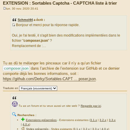
EXTENSION : Sortables Captcha - CAPTCHA liste à trier
lun. 30 nov. 2020 20:41
M
e
s
Schmol44
a écrit :
s
Bonjour et merci pour ta réponse rapide.
a
S
g
e
o
Oui, je l'ai testé, il s'agit bien des modifications implémentées dans le
u
fichier "
composer.json
" ?
r
Remplacement de :…
c
e
d
Tu as dû te mélanger les pinceaux car il n’y a qu’un fichier
u
composer.json
dans l’archive de l’extension sur GitHub et ce dernier
m
comporte déjà les bonnes informations, soit :
e
https://github.com/Derky/Sortables-CAPT ... poser.json
.
s
s
Traduire en
a
g
e
Tu as un forum et tu veux aussi un site web ?
Regarde par ici
.
🔍
Recherches :
✚
Extensions présentées
-
Extensions existantes (
3.1.x
|
3.2.x
|
3.3.x
|
4.0.x
)
🎨
Styles présentés
- Styles existants (
3.1.x
|
3.2.x
|
3.3.x
|
4.0.x
)