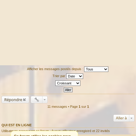
Afficher les messages postés depuis :
Trier par
Répondre
11 messages • Page
1
sur
1
Aller à
QUI EST EN LIGNE
Utilisateurs parcourant ce forum : Aucun utilisateur enregistré et 22 invités