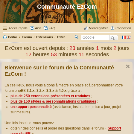
Communauté EzCom
Accès rapide
Aide
FAQ
M’enregistrer
Connexion
Portail
Forum
Extensions
Extensions présentées & traduites
R
ec
EzCom est ouvert depuis :
23
années
1
mois
2
jours
her
12
heures
53
minutes
11
secondes
ch
er
Bienvenue sur le forum de la Communauté
EzCom !
En ces lieux, nous vous aidons à mettre en place et à personnaliser votre
forum phpBB
3.1.x
,
3.2.x
,
3.3.x
&
4.0.x
grâce à :
plus de 250 extensions présentées et traduites
;
plus de 150 styles & personnalisations graphiques
;
un support personnalisé
(assistance, installation, mise à jour, projet
sur mesure).
Une fois inscrit.e, vous pouvez :
obtenir des conseils et poser des questions dans le forum «
Support
pour phpBB
» ;