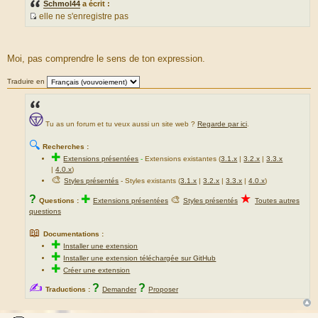
Schmol44
a écrit :
e
elle ne s'enregistre pas
S
o
u
Moi, pas comprendre le sens de ton expression.
r
c
Traduire en
e
d
u
Tu as un forum et tu veux aussi un site web ?
Regarde par ici
.
m
e
🔍
Recherches :
s
✚
Extensions présentées
-
Extensions existantes (
3.1.x
|
3.2.x
|
3.3.x
s
|
4.0.x
)
a
🎨
Styles présentés
- Styles existants (
3.1.x
|
3.2.x
|
3.3.x
|
4.0.x
)
g
★
?
✚
🎨
Questions :
Extensions présentées
Styles présentés
Toutes autres
e
questions
📖
Documentations :
✚
Installer une extension
✚
Installer une extension téléchargée sur GitHub
✚
Créer une extension
✍
?
?
Traductions :
Demander
Proposer