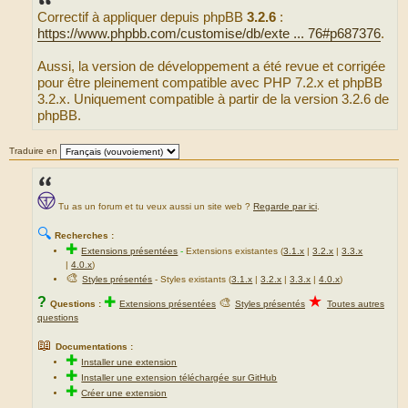
s
Correctif à appliquer depuis phpBB
3.2.6
:
a
g
https://www.phpbb.com/customise/db/exte ... 76#p687376
.
e
Aussi, la version de développement a été revue et corrigée
pour être pleinement compatible avec PHP 7.2.x et phpBB
3.2.x. Uniquement compatible à partir de la version 3.2.6 de
phpBB.
Traduire en
Tu as un forum et tu veux aussi un site web ?
Regarde par ici
.
🔍
Recherches :
✚
Extensions présentées
-
Extensions existantes (
3.1.x
|
3.2.x
|
3.3.x
|
4.0.x
)
🎨
Styles présentés
- Styles existants (
3.1.x
|
3.2.x
|
3.3.x
|
4.0.x
)
★
?
✚
🎨
Questions :
Extensions présentées
Styles présentés
Toutes autres
questions
📖
Documentations :
✚
Installer une extension
✚
Installer une extension téléchargée sur GitHub
✚
Créer une extension