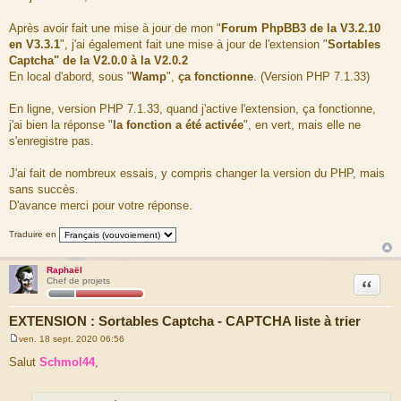
s
s
a
Après avoir fait une mise à jour de mon "
Forum PhpBB3 de la V3.2.10
g
en V3.3.1
", j'ai également fait une mise à jour de l'extension "
Sortables
e
Captcha" de la V2.0.0 à la V2.0.2
En local d'abord, sous "
Wamp
",
ça fonctionne
. (Version PHP 7.1.33)
En ligne, version PHP 7.1.33, quand j'active l'extension, ça fonctionne,
j'ai bien la réponse "
la fonction a été activée
", en vert, mais elle ne
s'enregistre pas.
J'ai fait de nombreux essais, y compris changer la version du PHP, mais
sans succès.
D'avance merci pour votre réponse.
Traduire en
Raphaël
Citation
Chef de projets
EXTENSION : Sortables Captcha - CAPTCHA liste à trier
ven. 18 sept. 2020 06:56
M
e
Salut
Schmol44
,
s
s
a
g