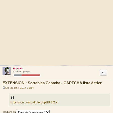
Raphaël
Citation
Chef de projets
EXTENSION : Sortables Captcha - CAPTCHA liste à trier
lun. 23 janv. 2017 01:14
M
e
s
s
a
Extension compatible phpBB
3.2.x
.
g
e
Traduire en