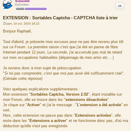
Schmol44
Citation
EzComien
EXTENSION : Sortables Captcha - CAPTCHA liste à trier
sam. 10 oct. 2020 18:22
M
e
Bonjour Raphaël,
s
s
a
Tout d'abord, je présente mes excuses pour ne pas être revenu plus tôt
g
sur ce Forum. La première raison c'est que j'ai été en panne de fibre
e
Internet pendant 12 jours. La seconde, j'ai accumulé pas mal de retard
sur mes occupations habituelles (dépannage de mes amis etc ...)
Je reviens donc à mon sujet de préoccupation.
"
Si toi pas comprendre, c'est que moi pas avoir été suffisamment clair
".
(Géniale cette réponse)
Voici quelques explications supplémentaires :
Mon extension "
Sortables Captcha, Version 2.02
", étant installée sur
mon Forum, elle se trouve dans les "
extensions désactivées
".
Je clique sur "
Activer
" et j'ai le message : "
L'extension a été activée
" en
vert.
Hors, cette extension ne passe pas dans "
Extensions activées
", elle
reste dans les "
Extensions a activer
" et ne fonctionne donc pas, d'où ma
déduction qu'elle n'est pas enregistrée.