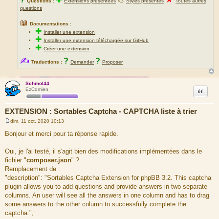
Questions :
Extensions présentées
Styles présentés
Toutes autres
questions
📖
Documentations :
✚
Installer une extension
✚
Installer une extension téléchargée sur GitHub
✚
Créer une extension
✍
?
?
Traductions :
Demander
Proposer
Schmol44
Citation
EzComien
EXTENSION : Sortables Captcha - CAPTCHA liste à trier
dim. 11 oct. 2020 10:13
M
e
Bonjour et merci pour ta réponse rapide.
s
s
a
Oui, je l'ai testé, il s'agit bien des modifications implémentées dans le
g
fichier "
composer.json
" ?
e
Remplacement de :
"description": "Sortables Captcha Extension for phpBB 3.2. This captcha
plugin allows you to add questions and provide answers in two separate
columns. An user will see all the answers in one column and has to drag
some answers to the other column to successfully complete the
captcha.",