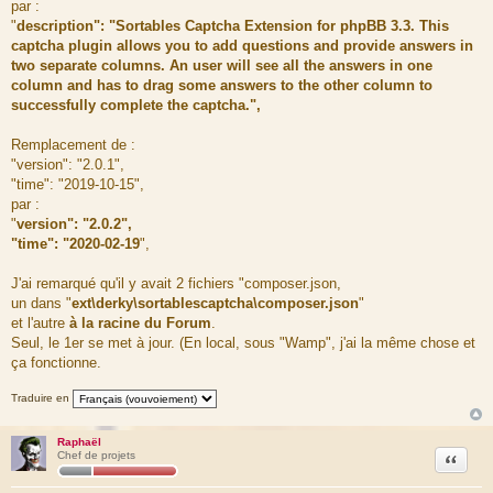
par :
"
description": "Sortables Captcha Extension for phpBB 3.3. This
captcha plugin allows you to add questions and provide answers in
two separate columns. An user will see all the answers in one
column and has to drag some answers to the other column to
successfully complete the captcha.",
Remplacement de :
"version": "2.0.1",
"time": "2019-10-15",
par :
"
version": "2.0.2",
"time": "2020-02-19
",
J'ai remarqué qu'il y avait 2 fichiers "composer.json,
un dans "
ext\derky\sortablescaptcha\composer.json
"
et l'autre
à la racine du Forum
.
Seul, le 1er se met à jour. (En local, sous "Wamp", j'ai la même chose et
ça fonctionne.
Traduire en
Raphaël
Citation
Chef de projets