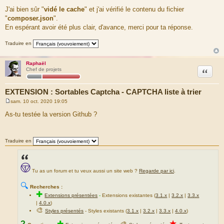
J'ai bien sûr "
vidé le cache
" et j'ai vérifié le contenu du fichier
"
composer.json
".
En espérant avoir été plus clair, d'avance, merci pour ta réponse.
Traduire en
Raphaël
Citation
Chef de projets
EXTENSION : Sortables Captcha - CAPTCHA liste à trier
sam. 10 oct. 2020 19:05
M
e
As-tu testée la version Github ?
s
s
a
g
Traduire en
e
Tu as un forum et tu veux aussi un site web ?
Regarde par ici
.
🔍
Recherches :
✚
Extensions présentées
-
Extensions existantes (
3.1.x
|
3.2.x
|
3.3.x
|
4.0.x
)
🎨
Styles présentés
- Styles existants (
3.1.x
|
3.2.x
|
3.3.x
|
4.0.x
)
★
?
✚
🎨