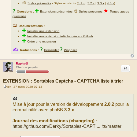
🎨
Styles présentés
- Styles existants (
3.1.x
|
3.2.x
|
3.3.x
|
4.0.x
)
★
?
✚
🎨
Questions :
Extensions présentées
Styles présentés
Toutes autres
questions
📖
Documentations :
✚
Installer une extension
✚
Installer une extension téléchargée sur GitHub
✚
Créer une extension
✍
?
?
Traductions :
Demander
Proposer
Raphaël
Citation
Chef de projets
EXTENSION : Sortables Captcha - CAPTCHA liste à trier
ven. 27 mars 2020 07:13
M
e
s
s
Mise à jour pour la version de développement
2.0.2
pour la
a
g
compatibilité avec phpBB
3.3.x
.
e
Journal des modifications (changelog) :
https://github.com/Derky/Sortables-CAPT ... its/master
.