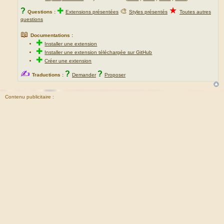
★
?
✚
🎨
Questions :
Extensions présentées
Styles présentés
Toutes autres
questions
📖
Documentations :
✚
Installer une extension
✚
Installer une extension téléchargée sur GitHub
✚
Créer une extension
✍
?
?
Traductions :
Demander
Proposer
Contenu publicitaire :