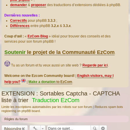
demander
&
proposer
des traductions d’extensions dédiées à phpBB.
Dernières nouvelles :
Correctifs
pour phpBB
3.3.3
;
Différences
entre phpBB
3.2.x
&
3.3.x
.
Coup d’œil :
«
EzCom Blog
» idéal pour trouver des conseils et des
services pour son forum phpBB !
Soutenir
le projet de la Communauté EzCom
.
Tu as un forum et tu veux aussi un site web ?
Regarde par ici
.
Welcome on the Ezcom Community board!
|
English visitors, may I
help you?
|
Make a donation
to EzCom
.
EXTENSION : Sortables Captcha - CAPTCHA
liste à trier
Traduction EzCom
Limite les inscriptions automatisées par les robots sur son forum | Reduces spam bots
registering on phpBB board.
Règles du forum
Répondre