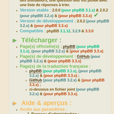
des utilisateurs, une question leur est posée avec
une liste de réponses à trier.
Version stable :
2.0.0
(pour phpBB 3.1.x)
& 2.0.2
✔
(pour phpBB 3.2.x)
&
(pour phpBB 3.3.x)
Version de développement :
2.0.2
(pour phpBB
3.2.x)
&
(pour phpBB 3.3.x)
Compatible :
phpBB
3.1.12
,
3.2.9
&
3.3.0
►
Télécharger :
Page(s) officielle(s) :
phpBB
(pour phpBB
3.1.x)
,
(pour phpBB 3.2.x)
&
(pour phpBB 3.3.x)
Page(s) de développement :
GitHub
(pour
phpBB 3.2.x)
&
(pour phpBB 3.3.x)
Page(s) de la traduction française :
phpBB
(pour phpBB 3.1.x)
,
(pour phpBB
3.2.x)
&
(pour phpBB 3.3.x)
;
GitHub
(pour phpBB 3.2.x)
&
(pour phpBB
3.3.x)
;
ci-dessous en fichier joint
(pour phpBB
3.2.x)
&
(pour phpBB 3.3.x)
.
►
Aide & aperçus :
Accès aux paramètres :