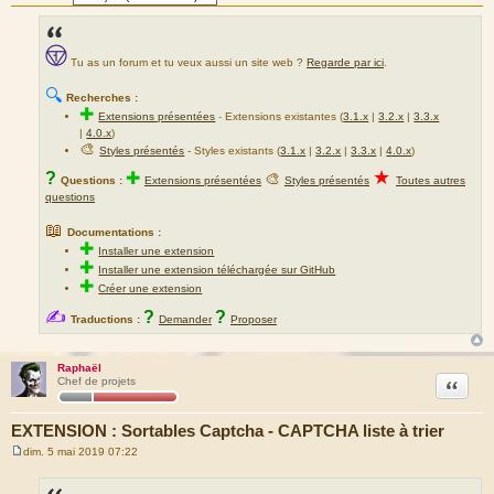
Tu as un forum et tu veux aussi un site web ?
Regarde par ici
.
🔍
Recherches :
✚
Extensions présentées
-
Extensions existantes (
3.1.x
|
3.2.x
|
3.3.x
|
4.0.x
)
🎨
Styles présentés
- Styles existants (
3.1.x
|
3.2.x
|
3.3.x
|
4.0.x
)
★
?
✚
🎨
Questions :
Extensions présentées
Styles présentés
Toutes autres
questions
📖
Documentations :
✚
Installer une extension
✚
Installer une extension téléchargée sur GitHub
✚
Créer une extension
✍
?
?
Traductions :
Demander
Proposer
Raphaël
Citation
Chef de projets
EXTENSION : Sortables Captcha - CAPTCHA liste à trier
dim. 5 mai 2019 07:22
M
e
s