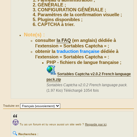
Panneau d’administration ;
GÉNÉRALE ;
CONFIGURATION GÉNÉRALE ;
Paramètres de la confirmation visuelle ;
Plugins disponibles ;
CAPTCHA à trier.
Note(s) :
consulter
la FAQ
(en anglais) dédiée à
l’extension « Sortables Captcha » ;
obtenir la
traduction française
dédiée à
l’extension « Sortables Captcha » :
PHP - fichiers de langue française ;
Sortables Captcha v2.0.2 French language
pack.zip
Sortables Captcha v2.0.2 French language pack.
(1.97 Kio) Téléchargé 1054 fois
Traduire en
Tu as un forum et tu veux aussi un site web ?
Regarde par ici
.
🔍
Recherches :