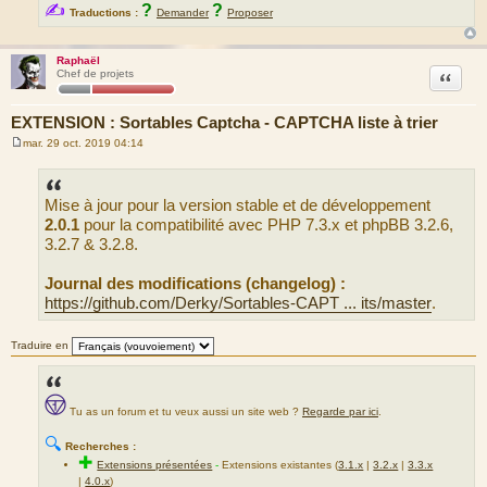
✍
?
?
Traductions :
Demander
Proposer
Raphaël
Citation
Chef de projets
EXTENSION : Sortables Captcha - CAPTCHA liste à trier
mar. 29 oct. 2019 04:14
M
e
s
s
Mise à jour pour la version stable et de développement
a
g
2.0.1
pour la compatibilité avec PHP 7.3.x et phpBB 3.2.6,
e
3.2.7 & 3.2.8.
Journal des modifications (changelog) :
https://github.com/Derky/Sortables-CAPT ... its/master
.
Traduire en
Tu as un forum et tu veux aussi un site web ?
Regarde par ici
.
🔍
Recherches :
✚
Extensions présentées
-
Extensions existantes (
3.1.x
|
3.2.x
|
3.3.x
|
4.0.x
)