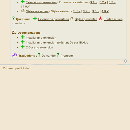
✚
Extensions présentées
-
Extensions existantes (
3.1.x
|
3.2.x
|
3.3.x
|
4.0.x
)
🎨
Styles présentés
- Styles existants (
3.1.x
|
3.2.x
|
3.3.x
|
4.0.x
)
★
?
✚
🎨
Questions :
Extensions présentées
Styles présentés
Toutes autres
questions
📖
Documentations :
✚
Installer une extension
✚
Installer une extension téléchargée sur GitHub
✚
Créer une extension
✍
?
?
Traductions :
Demander
Proposer
Contenu publicitaire :