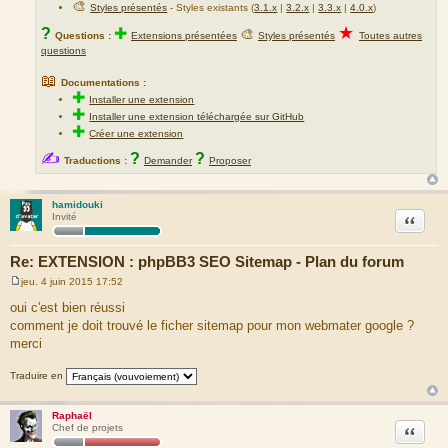
🎨
Styles présentés
- Styles existants (
3.1.x
|
3.2.x
|
3.3.x
|
4.0.x
)
★
?
✚
🎨
Questions :
Extensions présentées
Styles présentés
Toutes autres
questions
📖
Documentations :
✚
Installer une extension
✚
Installer une extension téléchargée sur GitHub
✚
Créer une extension
✍
?
?
Traductions :
Demander
Proposer
hamidouki
Citation
Invité
Re: EXTENSION : phpBB3 SEO Sitemap - Plan du forum
jeu. 4 juin 2015 17:52
M
e
oui c'est bien réussi
s
comment je doit trouvé le ficher sitemap pour mon webmater google ?
s
a
merci
g
e
Traduire en
Raphaël
Citation
Chef de projets