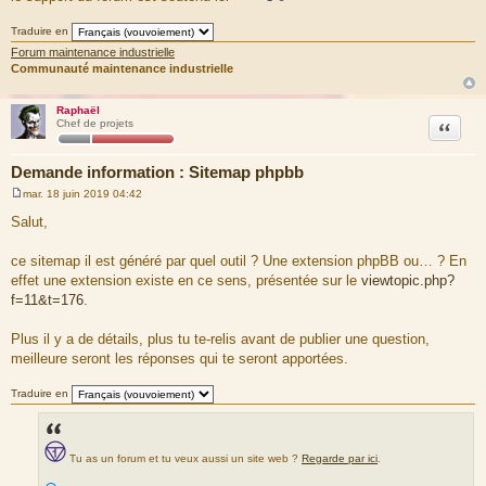
Traduire en
Forum maintenance industrielle
Communauté maintenance industrielle
Raphaël
Citation
Chef de projets
Demande information : Sitemap phpbb
mar. 18 juin 2019 04:42
M
e
Salut,
s
s
a
ce sitemap il est généré par quel outil ? Une extension phpBB ou… ? En
g
effet une extension existe en ce sens, présentée sur le
viewtopic.php?
e
f=11&t=176
.
Plus il y a de détails, plus tu te-relis avant de publier une question,
meilleure seront les réponses qui te seront apportées.
Traduire en
Tu as un forum et tu veux aussi un site web ?
Regarde par ici
.