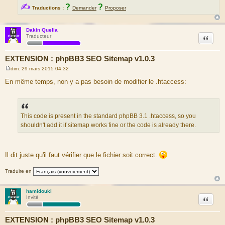
✍
?
?
Traductions :
Demander
Proposer
Dakin Quelia
Citation
Traducteur
EXTENSION : phpBB3 SEO Sitemap v1.0.3
dim. 29 mars 2015 04:32
M
e
En même temps, non y a pas besoin de modifier le .htaccess:
s
s
a
g
e
This code is present in the standard phpBB 3.1 .htaccess, so you
shouldn't add it if sitemap works fine or the code is already there.
Il dit juste qu'il faut vérifier que le fichier soit correct.
Traduire en
hamidouki
Citation
Invité
EXTENSION : phpBB3 SEO Sitemap v1.0.3