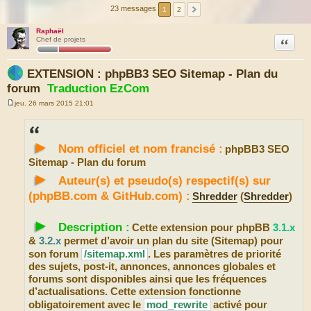
23 messages
1
2
Raphaël
Citation
Chef de projets
EXTENSION : phpBB3 SEO Sitemap - Plan du
forum
Traduction EzCom
jeu. 26 mars 2015 21:01
M
e
s
s
►
a
Nom officiel et nom francisé :
phpBB3 SEO
g
e
Sitemap - Plan du forum
►
Auteur(s) et pseudo(s) respectif(s) sur
(phpBB.com & GitHub.com) :
Shredder
(
Shredder
)
►
Description :
Cette extension pour phpBB
3.1.x
&
3.2.x
permet d’avoir un plan du site (Sitemap) pour
son forum
/sitemap.xml
. Les paramètres de priorité
des sujets, post-it, annonces, annonces globales et
forums sont disponibles ainsi que les fréquences
d’actualisations. Cette extension fonctionne
obligatoirement avec le
mod_rewrite
activé pour