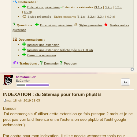
🔍
Recherches :
✚
Extensions présentées
-
Extensions existantes (
3.1.x
|
3.2.x
|
3.3.x
|
4.0.x
)
🎨
Styles présentés
- Styles existants (
3.1.x
|
3.2.x
|
3.3.x
|
4.0.x
)
★
?
✚
🎨
Questions :
Extensions présentées
Styles présentés
Toutes autres
questions
📖
Documentations :
✚
Installer une extension
✚
Installer une extension téléchargée sur GitHub
✚
Créer une extension
✍
?
?
Traductions :
Demander
Proposer
hamidouki-dz
Citation
EzComien
INDEXATION : du Sitemap pour forum phpBB
mar. 18 juin 2019 23:05
M
e
Bonsoir
s
J'ai commençais d'utiliser cette extension ça fais presque 2 mois et je ne
s
a
peut pas voir la difference entre l'extension seo phpbb et l'outil google
g
webmaster ) .
e
Par contre pour mon indexation, j'utilise google webmaster tools pour