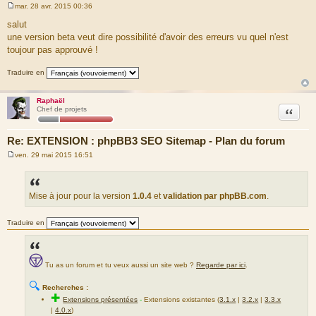
mar. 28 avr. 2015 00:36
M
e
salut
s
une version beta veut dire possibilité d'avoir des erreurs vu quel n'est
s
a
toujour pas approuvé !
g
e
Traduire en
Raphaël
Citation
Chef de projets
Re: EXTENSION : phpBB3 SEO Sitemap - Plan du forum
ven. 29 mai 2015 16:51
M
e
s
s
a
Mise à jour pour la version
1.0.4
et
validation par phpBB.com
.
g
e
Traduire en
Tu as un forum et tu veux aussi un site web ?
Regarde par ici
.
🔍
Recherches :
✚
Extensions présentées
-
Extensions existantes (
3.1.x
|
3.2.x
|
3.3.x
|
4.0.x
)