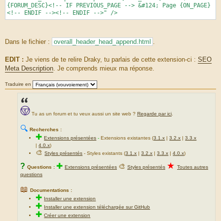
{FORUM_DESC}<!-- IF PREVIOUS_PAGE --> &#124; Page {ON_PAGE}
<!-- ENDIF --><!-- ENDIF -->" />
Dans le fichier :
overall_header_head_append.html
.
EDIT :
Je viens de te relire Draky, tu parlais de cette extension-ci :
SEO
Meta Description
. Je comprends mieux ma réponse.
Traduire en
Tu as un forum et tu veux aussi un site web ?
Regarde par ici
.
🔍
Recherches :
✚
Extensions présentées
-
Extensions existantes (
3.1.x
|
3.2.x
|
3.3.x
|
4.0.x
)
🎨
Styles présentés
- Styles existants (
3.1.x
|
3.2.x
|
3.3.x
|
4.0.x
)
★
?
✚
🎨
Questions :
Extensions présentées
Styles présentés
Toutes autres
questions
📖
Documentations :
✚
Installer une extension
✚
Installer une extension téléchargée sur GitHub
✚
Créer une extension