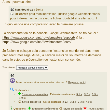
Aussi, pourquoi dire :
u
m
hamidouki-dz
a écrit :
e
Par contre
pour mon indexation, j'utilise google webmaster tools
s
S
pour indexer mon forum avec le fichier robots.txt et le sitemap.xml
s
o
En quoi est-ce une comparaison avec la première phrase.
a
u
g
r
La documentation de la console Google Webmasters se trouve ici :
e
c
https://www.google.com/intl/fr/webmasters/support/
& là :
e
https://www.google.com/intl/fr/webmasters/learn/
.
d
u
Je fusionne puisque cela concerne l’extension mentionné dans mon
m
précédent message. Aussi, à l’avenir merci de soumettre ta demande
e
dans le sujet de présentation de l’extension concernée.
s
s
Traduire en
a
g
e
Tu as un forum et tu veux aussi un site web ?
Regarde par ici
.
🔍
Recherches :
✚
Extensions présentées
-
Extensions existantes (
3.1.x
|
3.2.x
|
3.3.x
|
4.0.x
)
🎨
Styles présentés
- Styles existants (
3.1.x
|
3.2.x
|
3.3.x
|
4.0.x
)
★
?
✚
🎨
Questions :
Extensions présentées
Styles présentés
Toutes autres