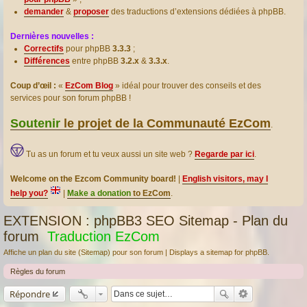
demander
&
proposer
des traductions d’extensions dédiées à phpBB.
Dernières nouvelles :
Correctifs
pour phpBB
3.3.3
;
Différences
entre phpBB
3.2.x
&
3.3.x
.
Coup d’œil :
«
EzCom Blog
» idéal pour trouver des conseils et des
services pour son forum phpBB !
Soutenir
le projet de la Communauté EzCom
.
Tu as un forum et tu veux aussi un site web ?
Regarde par ici
.
Welcome on the Ezcom Community board!
|
English visitors, may I
help you?
|
Make a donation
to EzCom
.
EXTENSION : phpBB3 SEO Sitemap - Plan du
forum
Traduction EzCom
Affiche un plan du site (Sitemap) pour son forum | Displays a sitemap for phpBB.
Règles du forum
Répondre