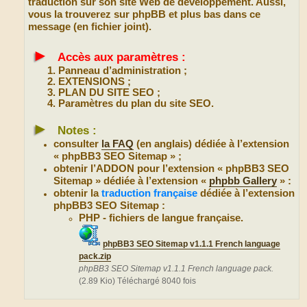
traduction sur son site Web de développement. Aussi,
vous la trouverez sur phpBB et plus bas dans ce
message (en fichier joint).
►
Accès aux paramètres :
Panneau d’administration ;
EXTENSIONS ;
PLAN DU SITE SEO ;
Paramètres du plan du site SEO.
►
Notes :
consulter
la FAQ
(en anglais) dédiée à l’extension
« phpBB3 SEO Sitemap » ;
obtenir l’ADDON pour l’extension « phpBB3 SEO
Sitemap » dédiée à l’extension «
phpbb Gallery
» :
obtenir la
traduction française
dédiée à l’extension
phpBB3 SEO Sitemap :
PHP - fichiers de langue française.
phpBB3 SEO Sitemap v1.1.1 French language
pack.zip
phpBB3 SEO Sitemap v1.1.1 French language pack.
(2.89 Kio) Téléchargé 8040 fois