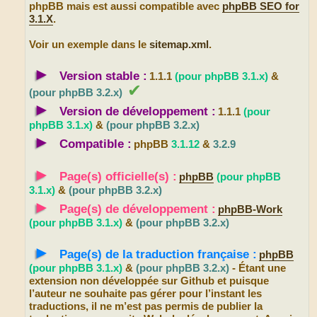
phpBB mais est aussi compatible avec
phpBB SEO for
3.1.X
.
Voir un exemple dans le
sitemap.xml
.
►
Version stable :
1.1.1
(pour phpBB 3.1.x)
&
✔
(pour phpBB 3.2.x)
►
Version de développement :
1.1.1
(pour
phpBB 3.1.x)
&
(pour phpBB 3.2.x)
►
Compatible :
phpBB
3.1.12
&
3.2.9
►
Page(s) officielle(s) :
phpBB
(pour phpBB
3.1.x)
&
(pour phpBB 3.2.x)
►
Page(s) de développement :
phpBB-Work
(pour phpBB 3.1.x)
&
(pour phpBB 3.2.x)
►
Page(s) de la traduction française :
phpBB
(pour phpBB 3.1.x)
&
(pour phpBB 3.2.x)
- Étant une
extension non développée sur Github et puisque
l’auteur ne souhaite pas gérer pour l’instant les
traductions, il ne m’est pas permis de publier la