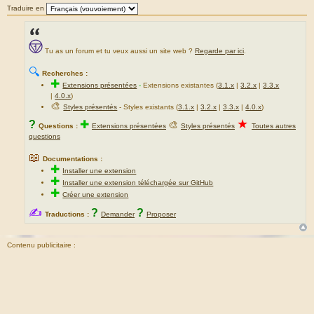
Traduire en
Tu as un forum et tu veux aussi un site web ?
Regarde par ici
.
🔍
Recherches :
✚
Extensions présentées
-
Extensions existantes (
3.1.x
|
3.2.x
|
3.3.x
|
4.0.x
)
🎨
Styles présentés
- Styles existants (
3.1.x
|
3.2.x
|
3.3.x
|
4.0.x
)
★
?
✚
🎨
Questions :
Extensions présentées
Styles présentés
Toutes autres
questions
📖
Documentations :
✚
Installer une extension
✚
Installer une extension téléchargée sur GitHub
✚
Créer une extension
✍
?
?
Traductions :
Demander
Proposer
Contenu publicitaire :