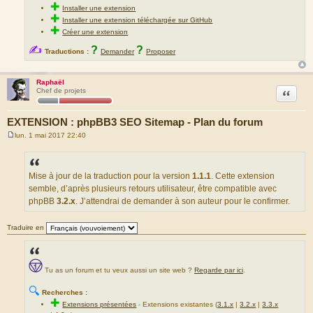
✚
Installer une extension
✚
Installer une extension téléchargée sur GitHub
✚
Créer une extension
✍
?
?
Traductions :
Demander
Proposer
Raphaël
Citation
Chef de projets
EXTENSION : phpBB3 SEO Sitemap - Plan du forum
lun. 1 mai 2017 22:40
M
e
s
s
a
Mise à jour de la traduction pour la version
1.1.1
. Cette extension
g
semble, d’après plusieurs retours utilisateur, être compatible avec
e
phpBB
3.2.x
. J’attendrai de demander à son auteur pour le confirmer.
Traduire en
Tu as un forum et tu veux aussi un site web ?
Regarde par ici
.
🔍
Recherches :
✚
Extensions présentées
-
Extensions existantes (
3.1.x
|
3.2.x
|
3.3.x