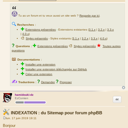
Tu as un forum et tu veux aussi un site web ?
Regarde par ici
.
🔍
Recherches :
✚
Extensions présentées
-
Extensions existantes (
3.1.x
|
3.2.x
|
3.3.x
|
4.0.x
)
🎨
Styles présentés
- Styles existants (
3.1.x
|
3.2.x
|
3.3.x
|
4.0.x
)
★
?
✚
🎨
Questions :
Extensions présentées
Styles présentés
Toutes autres
questions
📖
Documentations :
✚
Installer une extension
✚
Installer une extension téléchargée sur GitHub
✚
Créer une extension
✍
?
?
Traductions :
Demander
Proposer
hamidouki-dz
Citation
EzComien
INDEXATION : du Sitemap pour forum phpBB
lun. 17 juin 2019 19:11
M
e
Bonjour
s