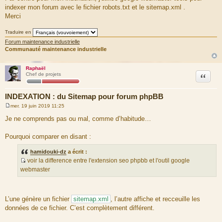
indexer mon forum avec le fichier robots.txt et le sitemap.xml .
Merci
Traduire en
Forum maintenance industrielle
Communauté maintenance industrielle
Raphaël
Citation
Chef de projets
INDEXATION : du Sitemap pour forum phpBB
mer. 19 juin 2019 11:25
M
e
Je ne comprends pas ou mal, comme d’habitude…
s
s
a
Pourquoi comparer en disant :
g
e
hamidouki-dz
a écrit :
voir la difference entre l'extension seo phpbb et l'outil google
S
webmaster
o
u
r
L’une génère un fichier
sitemap.xml
, l’autre affiche et recceuille les
c
données de ce fichier. C’est complètement différent.
e
d