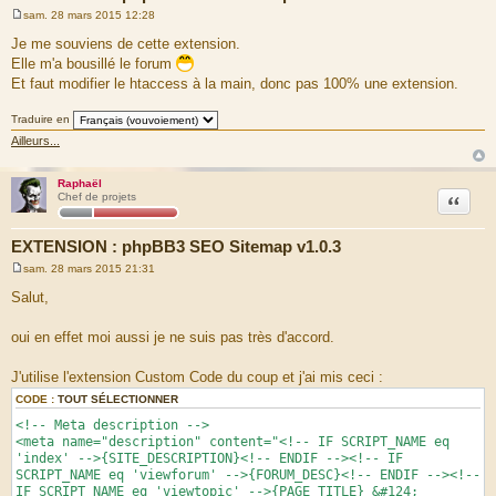
sam. 28 mars 2015 12:28
M
e
Je me souviens de cette extension.
s
Elle m'a bousillé le forum
s
a
Et faut modifier le htaccess à la main, donc pas 100% une extension.
g
e
Traduire en
Ailleurs...
Raphaël
Citation
Chef de projets
EXTENSION : phpBB3 SEO Sitemap v1.0.3
sam. 28 mars 2015 21:31
M
e
Salut,
s
s
a
oui en effet moi aussi je ne suis pas très d'accord.
g
e
J'utilise l'extension Custom Code du coup et j'ai mis ceci :
CODE :
TOUT SÉLECTIONNER
<!-- Meta description -->
<meta name="description" content="<!-- IF SCRIPT_NAME eq
'index' -->{SITE_DESCRIPTION}<!-- ENDIF --><!-- IF
SCRIPT_NAME eq 'viewforum' -->{FORUM_DESC}<!-- ENDIF --><!--
IF SCRIPT_NAME eq 'viewtopic' -->{PAGE_TITLE} &#124;