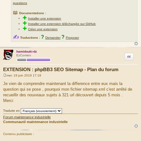
questions
📖
Documentations :
✚
Installer une extension
✚
Installer une extension téléchargée sur GitHub
✚
Créer une extension
✍
?
?
Traductions :
Demander
Proposer
hamidouki-dz
Citation
EzComien
EXTENSION : phpBB3 SEO Sitemap - Plan du forum
mer. 19 juin 2019 17:18
M
e
Je vien de comprendre maintenant la difference entre eux mais la
s
question qui se pose , pourquoi mon fichier sitemap.xml c'est arrêté de
s
a
recueillir des nouveaux sujets à 321 url découvert depuis 5 mois .
g
Merci
e
Traduire en
Forum maintenance industrielle
Communauté maintenance industrielle
Contenu publicitaire :