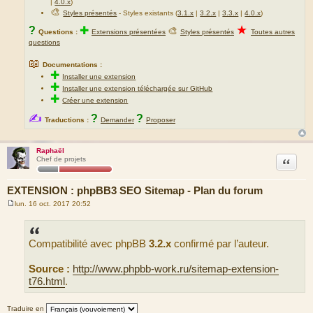
|
4.0.x
)
🎨
Styles présentés
- Styles existants (
3.1.x
|
3.2.x
|
3.3.x
|
4.0.x
)
★
?
✚
🎨
Questions :
Extensions présentées
Styles présentés
Toutes autres
questions
📖
Documentations :
✚
Installer une extension
✚
Installer une extension téléchargée sur GitHub
✚
Créer une extension
✍
?
?
Traductions :
Demander
Proposer
Raphaël
Citation
Chef de projets
EXTENSION : phpBB3 SEO Sitemap - Plan du forum
lun. 16 oct. 2017 20:52
M
e
s
s
Compatibilité avec phpBB
3.2.x
confirmé par l’auteur.
a
g
e
Source :
http://www.phpbb-work.ru/sitemap-extension-
t76.html
.
Traduire en