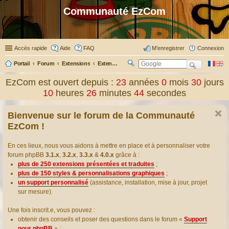
Communauté EzCom
Accès rapide
Aide
FAQ
M’enregistrer
Connexion
Portail
Forum
Extensions
Extensions présentées & traduites
R
ec
EzCom est ouvert depuis :
23
années
0
mois
30
jours
her
10
heures
26
minutes
45
secondes
ch
er
Bienvenue sur le forum de la Communauté
EzCom !
En ces lieux, nous vous aidons à mettre en place et à personnaliser votre
forum phpBB
3.1.x
,
3.2.x
,
3.3.x
&
4.0.x
grâce à :
plus de 250 extensions présentées et traduites
;
plus de 150 styles & personnalisations graphiques
;
un support personnalisé
(assistance, installation, mise à jour, projet
sur mesure).
Une fois inscrit.e, vous pouvez :
obtenir des conseils et poser des questions dans le forum «
Support
pour phpBB
» ;