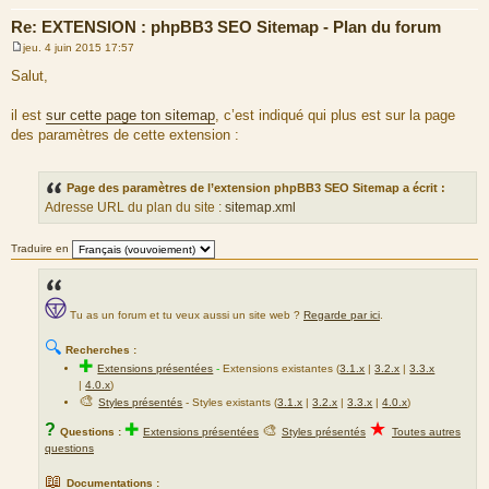
Re: EXTENSION : phpBB3 SEO Sitemap - Plan du forum
jeu. 4 juin 2015 17:57
M
e
Salut,
s
s
a
il est
sur cette page ton sitemap
, c’est indiqué qui plus est sur la page
g
des paramètres de cette extension :
e
Page des paramètres de l’extension phpBB3 SEO Sitemap a écrit :
Adresse URL du plan du site :
sitemap.xml
Traduire en
Tu as un forum et tu veux aussi un site web ?
Regarde par ici
.
🔍
Recherches :
✚
Extensions présentées
-
Extensions existantes (
3.1.x
|
3.2.x
|
3.3.x
|
4.0.x
)
🎨
Styles présentés
- Styles existants (
3.1.x
|
3.2.x
|
3.3.x
|
4.0.x
)
★
?
✚
🎨
Questions :
Extensions présentées
Styles présentés
Toutes autres
questions
📖
Documentations :