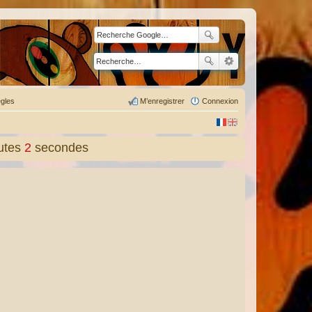
gles
M’enregistrer
Connexion
utes
3
secondes