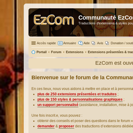
Communauté EzC
Traductions d'extensions & styles pou
Accès rapide
Annuaire
Aide
Avis
Donation / sout
Portail
Forum
Extensions
Extensions présentées & tra
EzCom est ouver
Bienvenue sur le forum de la Communa
En ces lieux, nous vous aidons à mettre en place et à personn
plus de 250 extensions présentées et traduites
;
plus de 150 styles & personnalisations graphiques
;
un support personnalisé
(assistance, installation, mise à j
Une fois inscrit.e, vous pouvez :
obtenir des conseils et poser des questions dans le forum «
demander
&
proposer
des traductions d’extensions dédié