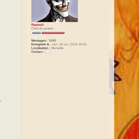
Raphaël
Chef de projets
Messages :
3090
Enregistré le :
ven. 24 oct. 2014 18:02
Localisation :
Marseille
Contact :
C
o
n
t
a
c
t
e
.
r
R
a
p
.
h
a
ë
l