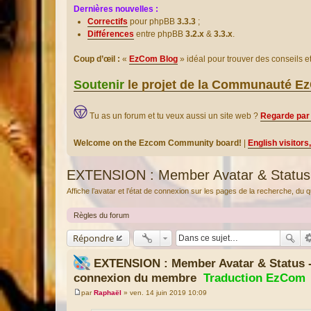
Dernières nouvelles :
Correctifs
pour phpBB
3.3.3
;
Différences
entre phpBB
3.2.x
&
3.3.x
.
Coup d’œil :
«
EzCom Blog
» idéal pour trouver des conseils 
Soutenir
le projet de la Communauté 
Tu as un forum et tu veux aussi un site web ?
Regarde par 
Welcome on the Ezcom Community board!
|
English visitors
EXTENSION : Member Avatar & Status 
Affiche l’avatar et l’état de connexion sur les pages de la recherche, d
Règles du forum
Répondre
EXTENSION : Member Avatar & Status - 
connexion du membre
Traduction EzCom
par
Raphaël
»
ven. 14 juin 2019 10:09
M
e