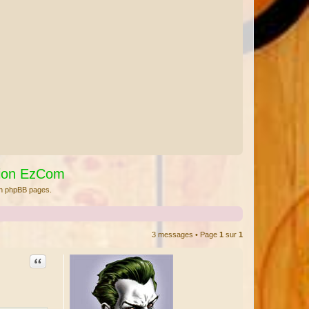
tion EzCom
rch phpBB pages.
3 messages • Page
1
sur
1
Citation