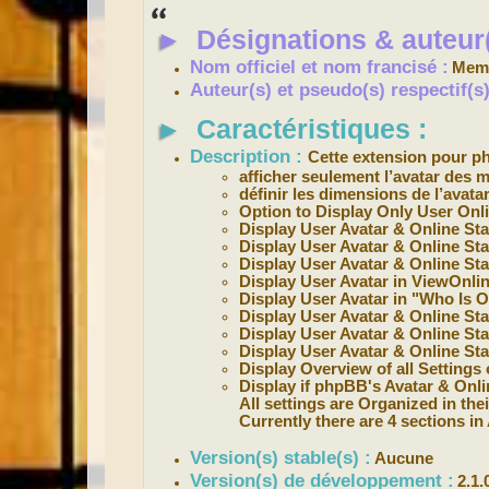
s
s
►
Désignations & auteur(
a
g
e
Nom officiel et nom francisé :
Memb
Auteur(s) et pseudo(s) respectif(
►
Caractéristiques :
Description :
Cette extension pour 
afficher seulement l’avatar des 
définir les dimensions de l’avata
Option to Display Only User Onli
Display User Avatar & Online St
Display User Avatar & Online St
Display User Avatar & Online St
Display User Avatar in ViewOnlin
Display User Avatar in "Who Is On
Display User Avatar & Online Sta
Display User Avatar & Online Stat
Display User Avatar & Online Stat
Display Overview of all Settings
Display if phpBB's Avatar & Onli
All settings are Organized in th
Currently there are 4 sections in
Version(s) stable(s) :
Aucune
Version(s) de développement :
2.1.