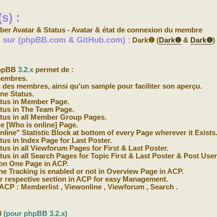
s) :
er Avatar & Status - Avatar & état de connexion du membre
s) sur (phpBB.com & GitHub.com) :
Dark❶ (
Dark❶
&
Dark❶
)
phpBB
3.2.x
permet de :
membres.
r des membres, ainsi qu’un sample pour faciliter son aperçu.
ne Status.
atus in Member Page.
atus in The Team Page.
atus in all Member Group Pages.
e [Who is online] Page.
line" Statistic Block at bottom of every Page wherever it Exists
tus in Index Page for Last Poster.
us in all Viewforum Pages for First & Last Poster.
us in all Search Pages for Topic First & Last Poster & Post User
 on One Page in ACP.
ne Tracking is enabled or not in Overview Page in ACP.
eir respective section in ACP for easy Management.
 ACP : Memberlist , Viewonline , Viewforum , Search .
0
(pour phpBB 3.2.x)