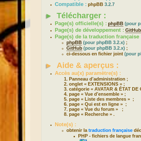
Compatible :
phpBB
3.2.7
►
Télécharger :
Page(s) officielle(s) :
phpBB
(pour p
Page(s) de développement :
GitHu
Page(s) de la traduction française 
phpBB
(pour phpBB 3.2.x)
;
GitHub
(pour phpBB 3.2.x)
;
ci-dessous en fichier joint
(pour p
►
Aide & aperçus :
Accès au(x) paramètre(s) :
Panneau d’administration ;
onglet « EXTENSIONS » ;
catégorie « AVATAR & ÉTAT D
page « Vue d’ensemble » ;
page « Liste des membres » ;
page « Qui est en ligne » ;
page « Vue du forum » ;
page « Recherche » .
Note(s) :
obtenir la
traduction française
déd
PHP - fichiers de langue fran