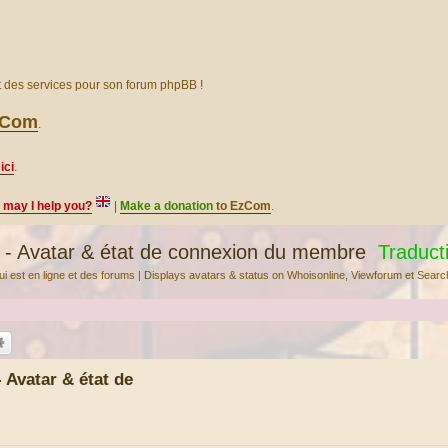
et des services pour son forum phpBB !
EzCom
.
ici
.
, may I help you?
|
Make a donation
to EzCom
.
- Avatar & état de connexion du membre
Traduc
u qui est en ligne et des forums | Displays avatars & status on Whoisonline, Viewforum et Sea
Avatar & état de