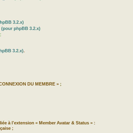
hpBB 3.2.x)
b
(pour phpBB 3.2.x)
:
hpBB 3.2.x)
.
E CONNEXION DU MEMBRE » ;
iée à l’extension « Member Avatar & Status » :
çaise ;