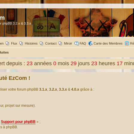
om
r phpBB 3.2.x & 3.3.x
ien
Flux
Histoires
Contact
Miroir
FAQ
Carte des Membres
Rè
duites
t depuis :
23
années
0
mois
29
jours
23
heures
17
min
uté EzCom !
aliser votre forum phpBB
3.1.x
,
3.2.x
,
3.3.x
&
4.0.x
grâce à :
our, projet sur mesure).
Support pour phpBB
» ;
es à phpBB.