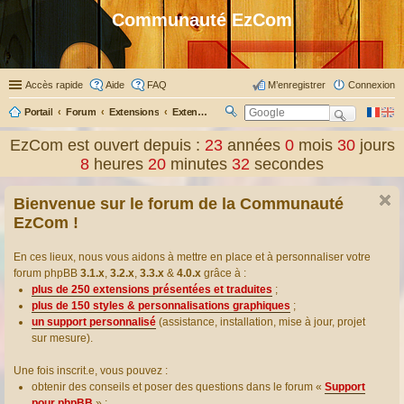
Communauté EzCom
Accès rapide
Aide
FAQ
M’enregistrer
Connexion
Portail
Forum
Extensions
Extensions présentées & traduites
R
ec
EzCom est ouvert depuis :
23
années
0
mois
30
jours
her
8
heures
20
minutes
33
secondes
ch
er
Bienvenue sur le forum de la Communauté
EzCom !
En ces lieux, nous vous aidons à mettre en place et à personnaliser votre
forum phpBB
3.1.x
,
3.2.x
,
3.3.x
&
4.0.x
grâce à :
plus de 250 extensions présentées et traduites
;
plus de 150 styles & personnalisations graphiques
;
un support personnalisé
(assistance, installation, mise à jour, projet
sur mesure).
Une fois inscrit.e, vous pouvez :
obtenir des conseils et poser des questions dans le forum «
Support
pour phpBB
» ;