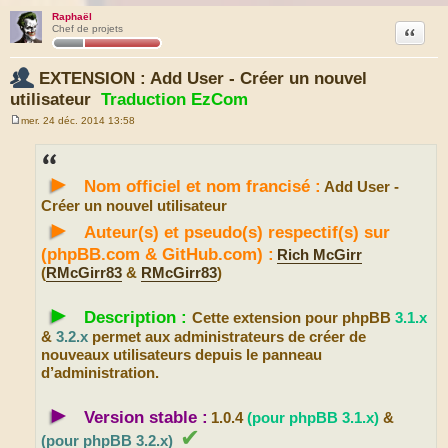
Raphaël
Citation
Chef de projets
EXTENSION : Add User - Créer un nouvel
utilisateur
Traduction EzCom
mer. 24 déc. 2014 13:58
M
e
s
s
►
a
Nom officiel et nom francisé :
Add User -
g
e
Créer un nouvel utilisateur
►
Auteur(s) et pseudo(s) respectif(s) sur
(phpBB.com & GitHub.com) :
Rich McGirr
(
RMcGirr83
&
RMcGirr83
)
►
Description :
Cette extension pour phpBB
3.1.x
&
3.2.x
permet aux administrateurs de créer de
nouveaux utilisateurs depuis le panneau
d’administration.
►
Version stable :
1.0.4
(pour phpBB 3.1.x)
&
✔
(pour phpBB 3.2.x)