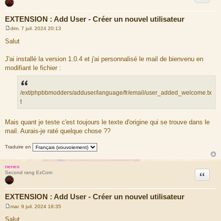
EXTENSION : Add User - Créer un nouvel utilisateur
dim. 7 juil. 2024 20:13
M
e
Salut
s
s
a
J'ai installé la version 1.0.4 et j'ai personnalisé le mail de bienvenu en
g
modifiant le fichier :
e
/ext/phpbbmodders/adduser/language/fr/email/user_added_welcome.tx
t
Mais quant je teste c'est toujours le texte d'origine qui se trouve dans le
mail. Aurais-je raté quelque chose ??
Traduire en
nenex
Citation
Second rang EzCom
EXTENSION : Add User - Créer un nouvel utilisateur
mar. 9 juil. 2024 18:35
M
e
Salut