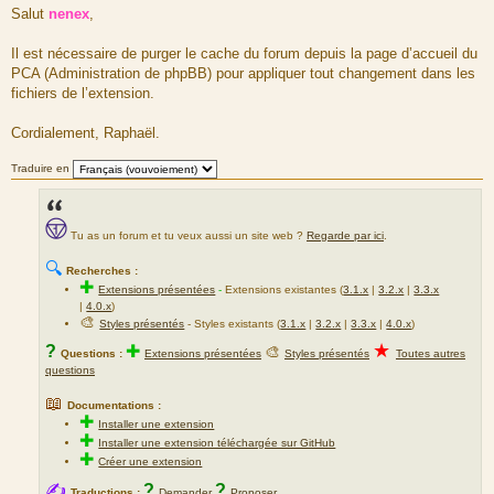
e
Salut
nenex
,
s
s
a
Il est nécessaire de purger le cache du forum depuis la page d’accueil du
g
PCA (Administration de phpBB) pour appliquer tout changement dans les
e
fichiers de l’extension.
Cordialement, Raphaël.
Traduire en
Tu as un forum et tu veux aussi un site web ?
Regarde par ici
.
🔍
Recherches :
✚
Extensions présentées
-
Extensions existantes (
3.1.x
|
3.2.x
|
3.3.x
|
4.0.x
)
🎨
Styles présentés
- Styles existants (
3.1.x
|
3.2.x
|
3.3.x
|
4.0.x
)
★
?
✚
🎨
Questions :
Extensions présentées
Styles présentés
Toutes autres
questions
📖
Documentations :
✚
Installer une extension
✚
Installer une extension téléchargée sur GitHub
✚
Créer une extension
✍
?
?
Traductions :
Demander
Proposer