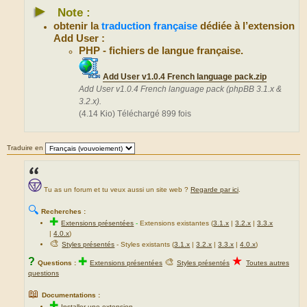
►
Note :
obtenir la
traduction française
dédiée à l’extension
Add User :
PHP - fichiers de langue française.
Add User v1.0.4 French language pack.zip
Add User v1.0.4 French language pack (phpBB 3.1.x &
3.2.x).
(4.14 Kio) Téléchargé 899 fois
Traduire en
Tu as un forum et tu veux aussi un site web ?
Regarde par ici
.
🔍
Recherches :
✚
Extensions présentées
-
Extensions existantes (
3.1.x
|
3.2.x
|
3.3.x
|
4.0.x
)
🎨
Styles présentés
- Styles existants (
3.1.x
|
3.2.x
|
3.3.x
|
4.0.x
)
★
?
✚
🎨
Questions :
Extensions présentées
Styles présentés
Toutes autres
questions
📖
Documentations :
✚
Installer une extension