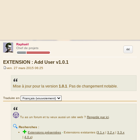
Raphaël
Citation
Chef de projets
EXTENSION : Add User v1.0.1
ven. 27 mars 2015 06:25
M
e
s
s
a
Mise à jour pour la version
1.0.1
. Pas de changement notable.
g
e
Traduire en
Tu as un forum et tu veux aussi un site web ?
Regarde par ici
.
🔍
Recherches :
✚
Extensions présentées
-
Extensions existantes (
3.1.x
|
3.2.x
|
3.3.x
|
4.0.x
)