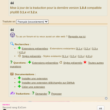
s
s
a
Mise à jour de la traduction pour la dernière version
1.0.4
compatible
g
phpBB
3.1.x
et
3.2.x
.
e
Traduire en
Tu as un forum et tu veux aussi un site web ?
Regarde par ici
.
🔍
Recherches :
✚
Extensions présentées
-
Extensions existantes (
3.1.x
|
3.2.x
|
3.3.x
|
4.0.x
)
🎨
Styles présentés
- Styles existants (
3.1.x
|
3.2.x
|
3.3.x
|
4.0.x
)
★
?
✚
🎨
Questions :
Extensions présentées
Styles présentés
Toutes autres
questions
📖
Documentations :
✚
Installer une extension
✚
Installer une extension téléchargée sur GitHub
✚
Créer une extension
✍
?
?
Traductions :
Demander
Proposer
nenex
Citation
Second rang EzCom