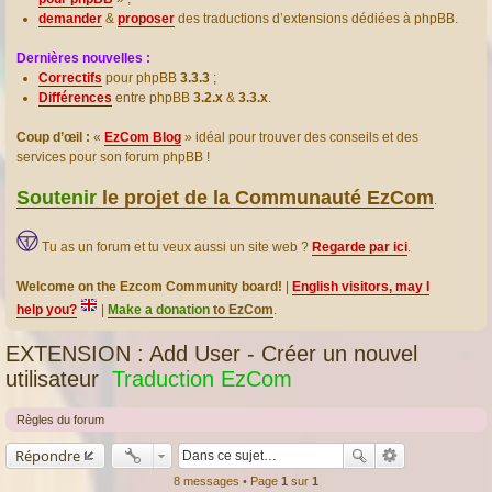
demander
&
proposer
des traductions d’extensions dédiées à phpBB.
Dernières nouvelles :
Correctifs
pour phpBB
3.3.3
;
Différences
entre phpBB
3.2.x
&
3.3.x
.
Coup d’œil :
«
EzCom Blog
» idéal pour trouver des conseils et des
services pour son forum phpBB !
Soutenir
le projet de la Communauté EzCom
.
Tu as un forum et tu veux aussi un site web ?
Regarde par ici
.
Welcome on the Ezcom Community board!
|
English visitors, may I
help you?
|
Make a donation
to EzCom
.
EXTENSION : Add User - Créer un nouvel
utilisateur
Traduction EzCom
Règles du forum
Répondre
8 messages • Page
1
sur
1