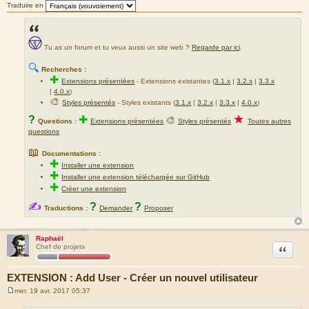
Traduire en
Tu as un forum et tu veux aussi un site web ?
Regarde par ici
.
🔍
Recherches :
✚
Extensions présentées
-
Extensions existantes (
3.1.x
|
3.2.x
|
3.3.x
|
4.0.x
)
🎨
Styles présentés
- Styles existants (
3.1.x
|
3.2.x
|
3.3.x
|
4.0.x
)
★
?
✚
🎨
Questions :
Extensions présentées
Styles présentés
Toutes autres
questions
📖
Documentations :
✚
Installer une extension
✚
Installer une extension téléchargée sur GitHub
✚
Créer une extension
✍
?
?
Traductions :
Demander
Proposer
Raphaël
Citation
Chef de projets
EXTENSION : Add User - Créer un nouvel utilisateur
mer. 19 avr. 2017 05:37
M
e