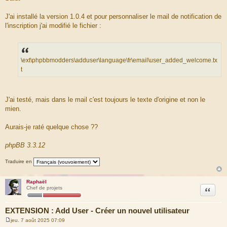
s
s
a
J'ai installé la version 1.0.4 et pour personnaliser le mail de notification de
g
l'inscription j'ai modifié le fichier :
e
\ext\phpbbmodders\adduser\language\fr\email\user_added_welcome.tx
t
J'ai testé, mais dans le mail c'est toujours le texte d'origine et non le
mien.
Aurais-je raté quelque chose ??
phpBB 3.3.12
Traduire en
Raphaël
Citation
Chef de projets
EXTENSION : Add User - Créer un nouvel utilisateur
jeu. 7 août 2025 07:09
M