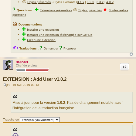
🎨
Styles présentés
- Styles existants (
3.1.x
|
3.2.x
|
3.3.x
|
4.0.x
)
★
?
✚
🎨
Questions :
Extensions présentées
Styles présentés
Toutes autres
questions
📖
Documentations :
✚
Installer une extension
✚
Installer une extension téléchargée sur GitHub
✚
Créer une extension
✍
?
?
Traductions :
Demander
Proposer
Raphaël
Citation
Chef de projets
EXTENSION : Add User v1.0.2
jeu. 16 avr. 2015 03:13
M
e
s
s
a
Mise à jour pour la version
1.0.2
. Pas de changement notable, sauf
g
l'intégration de la traduction française.
e
Traduire en