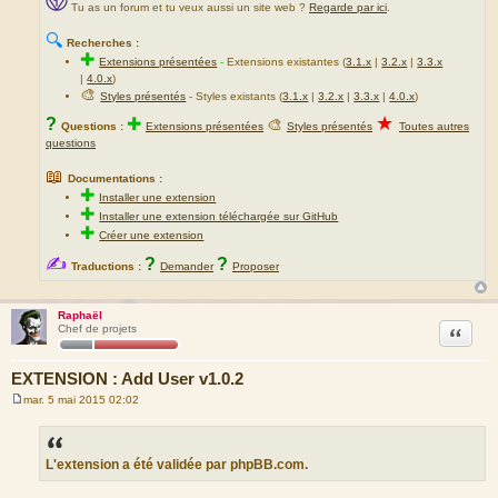
Tu as un forum et tu veux aussi un site web ?
Regarde par ici
.
🔍
Recherches :
✚
Extensions présentées
-
Extensions existantes (
3.1.x
|
3.2.x
|
3.3.x
|
4.0.x
)
🎨
Styles présentés
- Styles existants (
3.1.x
|
3.2.x
|
3.3.x
|
4.0.x
)
★
?
✚
🎨
Questions :
Extensions présentées
Styles présentés
Toutes autres
questions
📖
Documentations :
✚
Installer une extension
✚
Installer une extension téléchargée sur GitHub
✚
Créer une extension
✍
?
?
Traductions :
Demander
Proposer
Raphaël
Citation
Chef de projets
EXTENSION : Add User v1.0.2
mar. 5 mai 2015 02:02
M
e
s
s
a
L'extension a été validée par phpBB.com.
g
e