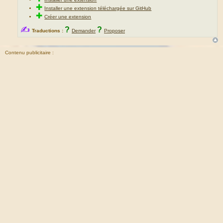
✚
Installer une extension téléchargée sur GitHub
✚
Créer une extension
✍
?
?
Traductions :
Demander
Proposer
Contenu publicitaire :