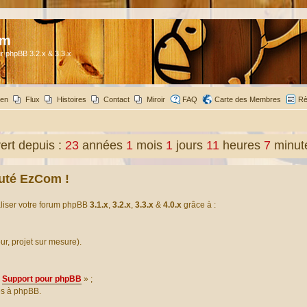
om
r phpBB 3.2.x & 3.3.x
ien
Flux
Histoires
Contact
Miroir
FAQ
Carte des Membres
Rè
rt depuis :
23
années
1
mois
1
jours
11
heures
7
minut
uté EzCom !
aliser votre forum phpBB
3.1.x
,
3.2.x
,
3.3.x
&
4.0.x
grâce à :
our, projet sur mesure).
Support pour phpBB
» ;
es à phpBB.