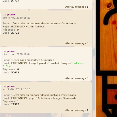
Vues :
22722
Aller au message
par
pierre
dim. 8 nov. 2020 18:20
Forum :
Demander ou proposer des traductions d’extensions
Sujet :
EXTENSIOIN : Anti Adblock
Réponses :
5
Vues :
22722
Aller au message
par
pierre
dim. 1 nov. 2020 18:04
Forum :
Extensions présentées & traduites
Sujet :
EXTENSION : Image Upload - Transfert d’images
Traduction
EzCom
Réponses :
6
Vues :
56678
Aller au message
par
pierre
lun. 9 déc. 2019 16:18
Forum :
Demander ou proposer des traductions d’extensions
Sujet :
EXTENSION : phpBB Auto-Resize Images Server-side
Réponses :
1
Vues :
21515
Aller au message