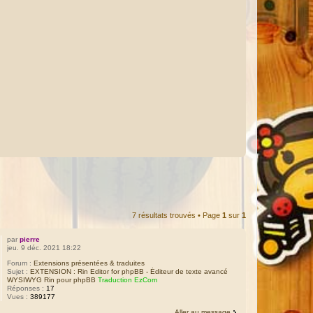
7 résultats trouvés • Page
1
sur
1
par
pierre
jeu. 9 déc. 2021 18:22
Forum :
Extensions présentées & traduites
Sujet :
EXTENSION : Rin Editor for phpBB - Éditeur de texte avancé
WYSIWYG Rin pour phpBB
Traduction EzCom
Réponses :
17
Vues :
389177
Aller au message