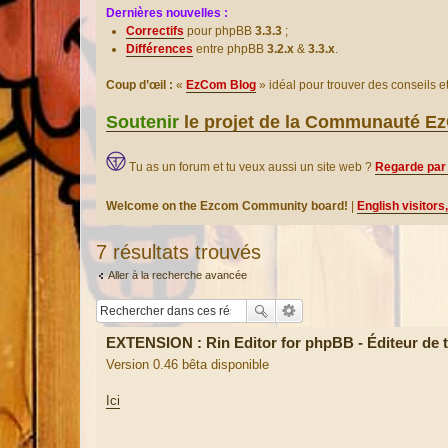
Dernières nouvelles :
Correctifs
pour phpBB
3.3.3
;
Différences
entre phpBB
3.2.x
&
3.3.x
.
Coup d’œil :
«
EzCom Blog
» idéal pour trouver des conseils 
Soutenir
le projet de la Communauté 
Tu as un forum et tu veux aussi un site web ?
Regarde par 
Welcome on the Ezcom Community board!
|
English visitors
7 résultats trouvés
Aller à la recherche avancée
EXTENSION : Rin Editor for phpBB - Éditeur d
Version 0.46 bêta disponible
Ici