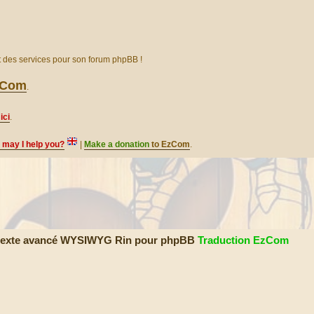
et des services pour son forum phpBB !
EzCom
.
ici
.
, may I help you?
|
Make a donation
to EzCom
.
e texte avancé WYSIWYG Rin pour phpBB
Traduction EzCom