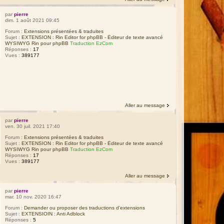
par
pierre
dim. 1 août 2021 09:45
Forum :
Extensions présentées & traduites
Sujet :
EXTENSION : Rin Editor for phpBB - Éditeur de texte avancé
WYSIWYG Rin pour phpBB
Traduction EzCom
Réponses :
17
Vues :
389177
Aller au message
par
pierre
ven. 30 juil. 2021 17:40
Forum :
Extensions présentées & traduites
Sujet :
EXTENSION : Rin Editor for phpBB - Éditeur de texte avancé
WYSIWYG Rin pour phpBB
Traduction EzCom
Réponses :
17
Vues :
389177
Aller au message
par
pierre
mar. 10 nov. 2020 16:47
Forum :
Demander ou proposer des traductions d’extensions
Sujet :
EXTENSIOIN : Anti Adblock
Réponses :
5