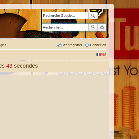
gles
M’enregistrer
Connexion
es
44
secondes