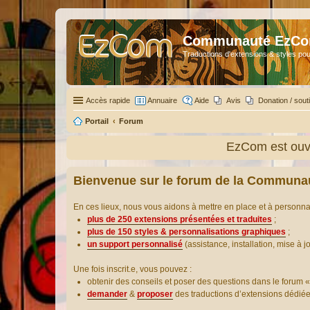
Communauté EzC
Traductions d'extensions & styles pou
Accès rapide
Annuaire
Aide
Avis
Donation / sout
Portail
Forum
EzCom est ouve
Bienvenue sur le forum de la Communa
En ces lieux, nous vous aidons à mettre en place et à personn
plus de 250 extensions présentées et traduites
;
plus de 150 styles & personnalisations graphiques
;
un support personnalisé
(assistance, installation, mise à j
Une fois inscrit.e, vous pouvez :
obtenir des conseils et poser des questions dans le forum «
demander
&
proposer
des traductions d’extensions dédié