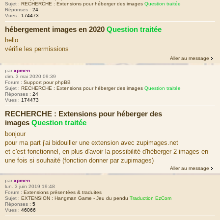
Sujet :
RECHERCHE : Extensions pour héberger des images
Question traitée
Réponses :
24
Vues :
174473
hébergement images en 2020
Question traitée
hello
vérifie les permissions
Aller au message
par
xpmen
dim. 3 mai 2020 09:39
Forum :
Support pour phpBB
Sujet :
RECHERCHE : Extensions pour héberger des images
Question traitée
Réponses :
24
Vues :
174473
RECHERCHE : Extensions pour héberger des
images
Question traitée
bonjour
pour ma part j'ai bidouiller une extension avec zupimages.net
et c'est fonctionnel, en plus d'avoir la possibilité d'héberger 2 images en
une fois si souhaité (fonction donner par zupimages)
Aller au message
par
xpmen
lun. 3 juin 2019 19:48
Forum :
Extensions présentées & traduites
Sujet :
EXTENSION : Hangman Game - Jeu du pendu
Traduction EzCom
Réponses :
5
Vues :
46066