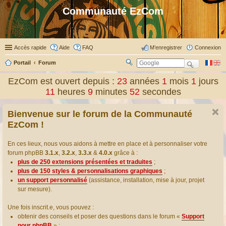
Communauté EzCom
Accès rapide
Aide
FAQ
M’enregistrer
Connexion
Portail
Forum
R
ec
EzCom est ouvert depuis :
23
années
1
mois
1
jours
her
11
heures
9
minutes
53
secondes
ch
er
Bienvenue sur le forum de la Communauté
EzCom !
En ces lieux, nous vous aidons à mettre en place et à personnaliser votre
forum phpBB
3.1.x
,
3.2.x
,
3.3.x
&
4.0.x
grâce à :
plus de 250 extensions présentées et traduites
;
plus de 150 styles & personnalisations graphiques
;
un support personnalisé
(assistance, installation, mise à jour, projet
sur mesure).
Une fois inscrit.e, vous pouvez :
obtenir des conseils et poser des questions dans le forum «
Support
pour phpBB
» ;