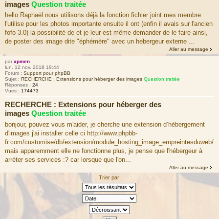
images
Question traitée
hello Raphaël nous utilisons déjà la fonction fichier joint mes membre
l'utilise pour les photos importante ensuite il ont (enfin il avais sur l'ancien
fofo 3.0) la possibilité de et je leur est même demander de le faire ainsi,
de poster des image dite "éphémère" avec un hebergeur externe ...
Aller au message
par
xpmen
lun. 12 nov. 2018 19:44
Forum :
Support pour phpBB
Sujet :
RECHERCHE : Extensions pour héberger des images
Question traitée
Réponses :
24
Vues :
174473
RECHERCHE : Extensions pour héberger des
images
Question traitée
bonjour, pouvez vous m'aider, je cherche une extension d’hébergement
d'images j'ai installer celle ci http://www.phpbb-
fr.com/customise/db/extension/module_hosting_image_empreintesduweb/
mais apparemment elle ne fonctionne plus, je pense que l'hébergeur à
arréter ses services :? car lorsque que l'on...
Aller au message
Trier par