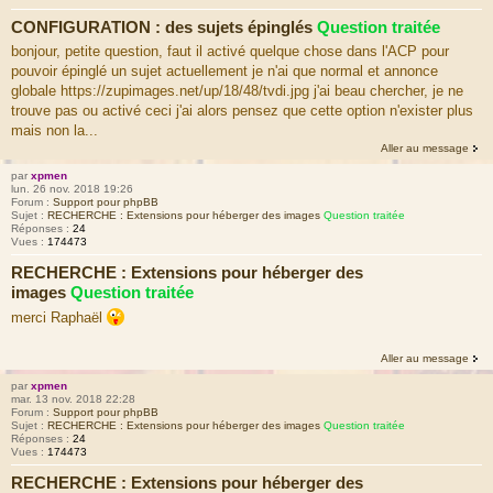
CONFIGURATION : des sujets épinglés
Question traitée
bonjour, petite question, faut il activé quelque chose dans l'ACP pour
pouvoir épinglé un sujet actuellement je n'ai que normal et annonce
globale https://zupimages.net/up/18/48/tvdi.jpg j'ai beau chercher, je ne
trouve pas ou activé ceci j'ai alors pensez que cette option n'exister plus
mais non la...
Aller au message
par
xpmen
lun. 26 nov. 2018 19:26
Forum :
Support pour phpBB
Sujet :
RECHERCHE : Extensions pour héberger des images
Question traitée
Réponses :
24
Vues :
174473
RECHERCHE : Extensions pour héberger des
images
Question traitée
merci Raphaël
Aller au message
par
xpmen
mar. 13 nov. 2018 22:28
Forum :
Support pour phpBB
Sujet :
RECHERCHE : Extensions pour héberger des images
Question traitée
Réponses :
24
Vues :
174473
RECHERCHE : Extensions pour héberger des