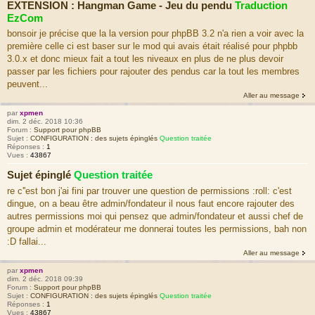
EXTENSION : Hangman Game - Jeu du pendu
Traduction
EzCom
bonsoir je précise que la la version pour phpBB 3.2 n'a rien a voir avec la
première celle ci est baser sur le mod qui avais était réalisé pour phpbb
3.0.x et donc mieux fait a tout les niveaux en plus de ne plus devoir
passer par les fichiers pour rajouter des pendus car la tout les membres
peuvent...
Aller au message
par
xpmen
dim. 2 déc. 2018 10:36
Forum :
Support pour phpBB
Sujet :
CONFIGURATION : des sujets épinglés
Question traitée
Réponses :
1
Vues :
43867
Sujet épinglé
Question traitée
re c''est bon j'ai fini par trouver une question de permissions :roll: c'est
dingue, on a beau être admin/fondateur il nous faut encore rajouter des
autres permissions moi qui pensez que admin/fondateur et aussi chef de
groupe admin et modérateur me donnerai toutes les permissions, bah non
:D fallai...
Aller au message
par
xpmen
dim. 2 déc. 2018 09:39
Forum :
Support pour phpBB
Sujet :
CONFIGURATION : des sujets épinglés
Question traitée
Réponses :
1
Vues :
43867