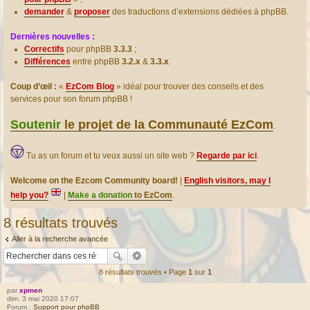
demander
&
proposer
des traductions d’extensions dédiées à phpBB.
Dernières nouvelles :
Correctifs
pour phpBB
3.3.3
;
Différences
entre phpBB
3.2.x
&
3.3.x
.
Coup d’œil :
«
EzCom Blog
» idéal pour trouver des conseils et des
services pour son forum phpBB !
Soutenir
le projet de la Communauté EzCom
.
Tu as un forum et tu veux aussi un site web ?
Regarde par ici
.
Welcome on the Ezcom Community board!
|
English visitors, may I
help you?
|
Make a donation
to EzCom
.
8 résultats trouvés
Aller à la recherche avancée
8 résultats trouvés • Page
1
sur
1
par
xpmen
dim. 3 mai 2020 17:07
Forum :
Support pour phpBB