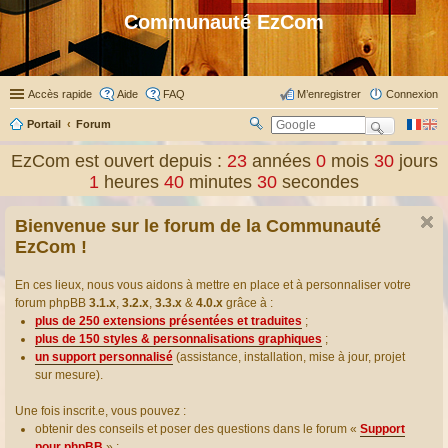
Communauté EzCom
Accès rapide
Aide
FAQ
M’enregistrer
Connexion
Portail
Forum
R
ec
EzCom est ouvert depuis :
23
années
0
mois
30
jours
her
1
heures
40
minutes
31
secondes
ch
er
Bienvenue sur le forum de la Communauté
EzCom !
En ces lieux, nous vous aidons à mettre en place et à personnaliser votre
forum phpBB
3.1.x
,
3.2.x
,
3.3.x
&
4.0.x
grâce à :
plus de 250 extensions présentées et traduites
;
plus de 150 styles & personnalisations graphiques
;
un support personnalisé
(assistance, installation, mise à jour, projet
sur mesure).
Une fois inscrit.e, vous pouvez :
obtenir des conseils et poser des questions dans le forum «
Support
pour phpBB
» ;