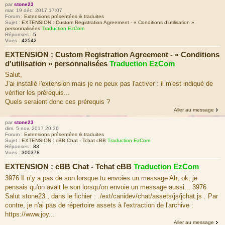
par
stone23
mar. 19 déc. 2017 17:07
Forum :
Extensions présentées & traduites
Sujet :
EXTENSION : Custom Registration Agreement - « Conditions d’utilisation »
personnalisées
Traduction EzCom
Réponses :
5
Vues :
42542
EXTENSION : Custom Registration Agreement - « Conditions
d’utilisation » personnalisées
Traduction EzCom
Salut,
J'ai installé l'extension mais je ne peux pas l'activer : il m'est indiqué de
vérifier les prérequis...
Quels seraient donc ces prérequis ?
Aller au message
par
stone23
dim. 5 nov. 2017 20:36
Forum :
Extensions présentées & traduites
Sujet :
EXTENSION : cBB Chat - Tchat cBB
Traduction EzCom
Réponses :
83
Vues :
300378
EXTENSION : cBB Chat - Tchat cBB
Traduction EzCom
3976 Il n’y a pas de son lorsque tu envoies un message Ah, ok, je
pensais qu'on avait le son lorsqu'on envoie un message aussi... 3976
Salut stone23 , dans le fichier : ./ext/canidev/chat/assets/js/jchat.js . Par
contre, je n'ai pas de répertoire assets à l'extraction de l'archive :
https://www.joy...
Aller au message