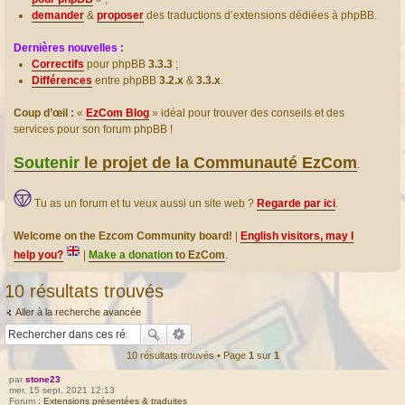
demander
&
proposer
des traductions d’extensions dédiées à phpBB.
Dernières nouvelles :
Correctifs
pour phpBB
3.3.3
;
Différences
entre phpBB
3.2.x
&
3.3.x
.
Coup d’œil :
«
EzCom Blog
» idéal pour trouver des conseils et des
services pour son forum phpBB !
Soutenir
le projet de la Communauté EzCom
.
Tu as un forum et tu veux aussi un site web ?
Regarde par ici
.
Welcome on the Ezcom Community board!
|
English visitors, may I
help you?
|
Make a donation
to EzCom
.
10 résultats trouvés
Aller à la recherche avancée
10 résultats trouvés • Page
1
sur
1
par
stone23
mer. 15 sept. 2021 12:13
Forum :
Extensions présentées & traduites