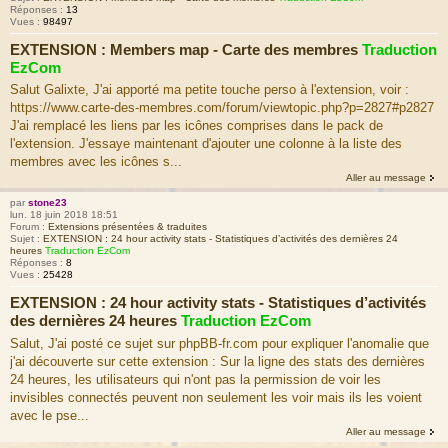
Réponses :
13
Vues :
98497
EXTENSION : Members map - Carte des membres
Traduction
EzCom
Salut Galixte, J'ai apporté ma petite touche perso à l'extension, voir :
https://www.carte-des-membres.com/forum/viewtopic.php?p=2827#p2827
J'ai remplacé les liens par les icônes comprises dans le pack de
l'extension. J'essaye maintenant d'ajouter une colonne à la liste des
membres avec les icônes s...
Aller au message
par
stone23
lun. 18 juin 2018 18:51
Forum :
Extensions présentées & traduites
Sujet :
EXTENSION : 24 hour activity stats - Statistiques d’activités des dernières 24
heures
Traduction EzCom
Réponses :
8
Vues :
25428
EXTENSION : 24 hour activity stats - Statistiques d’activités
des dernières 24 heures
Traduction EzCom
Salut, J'ai posté ce sujet sur phpBB-fr.com pour expliquer l'anomalie que
j'ai découverte sur cette extension : Sur la ligne des stats des dernières
24 heures, les utilisateurs qui n'ont pas la permission de voir les
invisibles connectés peuvent non seulement les voir mais ils les voient
avec le pse...
Aller au message