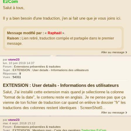
EzCom
Salut à tous,
Il y a bien besoin d'une traduction, j'en ai fait une que je vous joins ici.
Message modifié par :
«
Raphaël
»
.
Raison :
Lien retiré, traduction corrigée et partagée dans le premier
message.
Aller au message
par
stone23
lun. 10 juin 2019 14:37
Forum :
Extensions présentées & traduites
Sujet :
EXTENSION : User details - Informations des utilisateurs
Réponses :
9
Vues :
54311
EXTENSION : User details - Informations des utilisateurs
Salut, J'ai installé cette extension mais quand je sélectionne la colonne
"format de la date", le contenu reste en anglais. Je ne pense pas que ça
vienne de ton fichier de traduction car quand on enlève le dossier "fr" les
traductions des colonnes restent identiques : ScreenShot0...
Aller au message
par
stone23
mar. 4 sept. 2018 15:12
Forum :
Extensions présentées & traduites
Sujet :
EXTENSION : Members map - Carte des membres
Traduction EzCom