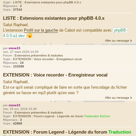
Sujet :
LISTE : Extensions existantes pour phpBB 4.0.x
Réponses :
2
Vues :
37534
LISTE : Extensions existantes pour phpBB 4.0.x
Salut Raphael,
L'extension
Profil sur la gauche
de Cabot est compatible avec
phpBB-
4.0.0-a1-dev
Aller au message
par
stone23
ven. 27 mars 2020 14:55
Forum :
Extensions présentées & traduites
Sujet :
EXTENSION : Voice recorder - Enregistreur vocal
Réponses :
24
Vues :
103288
EXTENSION : Voice recorder - Enregistreur vocal
Salut Raphaël,
Est-ce qu'il serait compliqué de faire en sorte que l'encodage du fichier
généré se fasse en mp3 plutôt qu'en wav ?
Aller au message
par
stone23
mer. 16 oct. 2019 15:36
Forum :
Extensions présentées & traduites
Sujet :
EXTENSION : Forum Legend - Légende du forum
Traduction EzCom
Réponses :
3
Vues :
42868
EXTENSION : Forum Legend - Légende du forum
Traduction