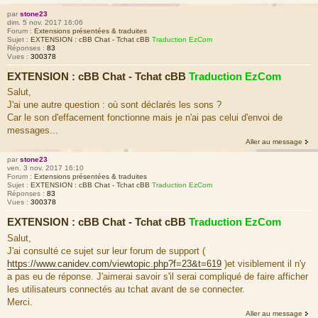
par
stone23
dim. 5 nov. 2017 16:06
Forum :
Extensions présentées & traduites
Sujet :
EXTENSION : cBB Chat - Tchat cBB
Traduction EzCom
Réponses :
83
Vues :
300378
EXTENSION : cBB Chat - Tchat cBB
Traduction EzCom
Salut,
J'ai une autre question : où sont déclarés les sons ?
Car le son d'effacement fonctionne mais je n'ai pas celui d'envoi de
messages...
Aller au message
par
stone23
ven. 3 nov. 2017 16:10
Forum :
Extensions présentées & traduites
Sujet :
EXTENSION : cBB Chat - Tchat cBB
Traduction EzCom
Réponses :
83
Vues :
300378
EXTENSION : cBB Chat - Tchat cBB
Traduction EzCom
Salut,
J'ai consulté ce sujet sur leur forum de support (
https://www.canidev.com/viewtopic.php?f=23&t=619
)et visiblement il n'y
a pas eu de réponse. J'aimerai savoir s'il serai compliqué de faire afficher
les utilisateurs connectés au tchat avant de se connecter.
Merci.
Aller au message