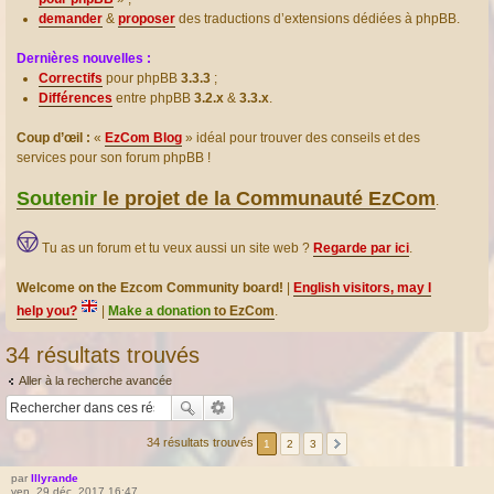
demander
&
proposer
des traductions d’extensions dédiées à phpBB.
Dernières nouvelles :
Correctifs
pour phpBB
3.3.3
;
Différences
entre phpBB
3.2.x
&
3.3.x
.
Coup d’œil :
«
EzCom Blog
» idéal pour trouver des conseils et des
services pour son forum phpBB !
Soutenir
le projet de la Communauté EzCom
.
Tu as un forum et tu veux aussi un site web ?
Regarde par ici
.
Welcome on the Ezcom Community board!
|
English visitors, may I
help you?
|
Make a donation
to EzCom
.
34 résultats trouvés
Aller à la recherche avancée
34 résultats trouvés
1
2
3
par
Illyrande
ven. 29 déc. 2017 16:47