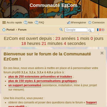
Communauté EzCom
Accès rapide
Aide
FAQ
M’enregistrer
Connexion
Portail
Forum
R
ec
EzCom est ouvert depuis :
23
années
1
mois
0
jours
her
18
heures
21
minutes
5
secondes
ch
er
Bienvenue sur le forum de la Communauté
EzCom !
En ces lieux, nous vous aidons à mettre en place et à personnaliser votre
forum phpBB
3.1.x
,
3.2.x
,
3.3.x
&
4.0.x
grâce à :
plus de 250 extensions présentées et traduites
;
plus de 150 styles & personnalisations graphiques
;
un support personnalisé
(assistance, installation, mise à jour, projet
sur mesure).
Une fois inscrit.e, vous pouvez :
obtenir des conseils et poser des questions dans le forum «
Support
pour phpBB
» ;