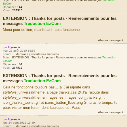
Sujet :
EXTENSION : Thanks for posts - Remerciements pour les messages
Traduction
EzCom
Réponses :
44
Vues :
267515
EXTENSION : Thanks for posts - Remerciements pour les
messages
Traduction EzCom
Merci pour ce lien, maintenant, cela fonctionne.
Aller au message
par
Illyrande
mar. 25 août 2015 16:57
Forum :
Extensions présentées & traduites
Sujet :
EXTENSION : Thanks for posts - Remerciements pour les messages
Traduction
EzCom
Réponses :
44
Vues :
267515
EXTENSION : Thanks for posts - Remerciements pour les
messages
Traduction EzCom
Cela ne fonctionne toujours pas... 1/ J'ai rajouté dans
style/we_universal/theme la page thanks.css 2/ J'ai rajouté dans
style/we_universal/theme/images les images icon_thanks.gif ;
icon_thanks_toplist.gif et icons_button_lkies.png Si tu as le temps, tu
peux visiter mon forum dont l'adresse est Pass...
Aller au message
par
Illyrande
lun. 24 août 2015 15:49
Forum :
Extensions présentées & traduites