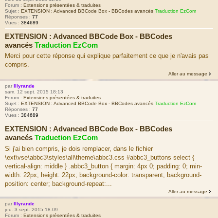
Forum :
Extensions présentées & traduites
Sujet :
EXTENSION : Advanced BBCode Box - BBCodes avancés
Traduction EzCom
Réponses :
77
Vues :
384689
EXTENSION : Advanced BBCode Box - BBCodes
avancés
Traduction EzCom
Merci pour cette réponse qui explique parfaitement ce que je n'avais pas
compris.
Aller au message
par
Illyrande
sam. 12 sept. 2015 18:13
Forum :
Extensions présentées & traduites
Sujet :
EXTENSION : Advanced BBCode Box - BBCodes avancés
Traduction EzCom
Réponses :
77
Vues :
384689
EXTENSION : Advanced BBCode Box - BBCodes
avancés
Traduction EzCom
Si j'ai bien compris, je dois remplacer, dans le fichier
\ext\vse\abbc3\styles\all\theme\abbc3.css #abbc3_buttons select {
vertical-align: middle } .abbc3_button { margin: 4px 0; padding: 0; min-
width: 22px; height: 22px; background-color: transparent; background-
position: center; background-repeat:...
Aller au message
par
Illyrande
jeu. 3 sept. 2015 18:09
Forum :
Extensions présentées & traduites