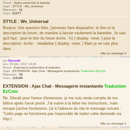
Forum :
Styles présentés & traduits
Sujet :
STYLE : We_Universal
Réponses :
31
Vues :
91477
STYLE : We_Universal
Bonjour, Une question bête, j'aimerais faire disparaître, le titre et la
description du forum, de manière à laisser seulement la bannière. Je sais
qu'il faut : pour le titre du forum écrire : h1 { display: none; } pour la
description, écrire : .headerbar { display: none; } Mais je ne sais plus
dans ...
Aller au message
par
Illyrande
ven. 29 déc. 2017 16:08
Forum :
Extensions présentées & traduites
Sujet :
EXTENSION : Ajax Chat - Messagerie instantanée
Traduction EzCom
Réponses :
59
Vues :
116198
EXTENSION : Ajax Chat - Messagerie instantanée
Traduction
EzCom
Re, Désolé pour l'erreur d'extension, je me suis rendu compte de ma
bêtise après l'avoir posté. J'ai suivie à la lettre tes instructions, mais
lorsque j'active l'extension, j'ai à l'adresse du site le message suivant :
"Cette page ne fonctionne pas Impossible de traiter cette demande via
http:/...
Aller au message