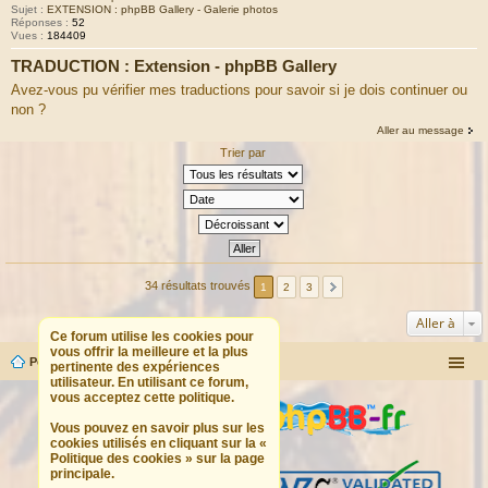
Sujet :
EXTENSION : phpBB Gallery - Galerie photos
Réponses :
52
Vues :
184409
TRADUCTION : Extension - phpBB Gallery
Avez-vous pu vérifier mes traductions pour savoir si je dois continuer ou
non ?
Aller au message
Trier par
34 résultats trouvés
1
2
3
Aller à
Ce forum utilise les cookies pour
vous offrir la meilleure et la plus
Portail
Forum
pertinente des expériences
utilisateur. En utilisant ce forum,
vous acceptez cette politique.
Vous pouvez en savoir plus sur les
cookies utilisés en cliquant sur la «
Politique des cookies » sur la page
principale.