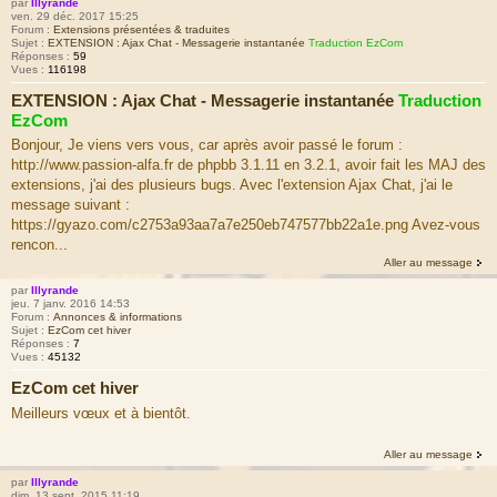
par
Illyrande
ven. 29 déc. 2017 15:25
Forum :
Extensions présentées & traduites
Sujet :
EXTENSION : Ajax Chat - Messagerie instantanée
Traduction EzCom
Réponses :
59
Vues :
116198
EXTENSION : Ajax Chat - Messagerie instantanée
Traduction
EzCom
Bonjour, Je viens vers vous, car après avoir passé le forum :
http://www.passion-alfa.fr de phpbb 3.1.11 en 3.2.1, avoir fait les MAJ des
extensions, j'ai des plusieurs bugs. Avec l'extension Ajax Chat, j'ai le
message suivant :
https://gyazo.com/c2753a93aa7a7e250eb747577bb22a1e.png Avez-vous
rencon...
Aller au message
par
Illyrande
jeu. 7 janv. 2016 14:53
Forum :
Annonces & informations
Sujet :
EzCom cet hiver
Réponses :
7
Vues :
45132
EzCom cet hiver
Meilleurs vœux et à bientôt.
Aller au message
par
Illyrande
dim. 13 sept. 2015 11:19