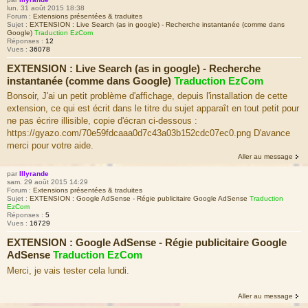
lun. 31 août 2015 18:38
Forum :
Extensions présentées & traduites
Sujet :
EXTENSION : Live Search (as in google) - Recherche instantanée (comme dans
Google)
Traduction EzCom
Réponses :
12
Vues :
36078
EXTENSION : Live Search (as in google) - Recherche
instantanée (comme dans Google)
Traduction EzCom
Bonsoir, J'ai un petit problème d'affichage, depuis l'installation de cette
extension, ce qui est écrit dans le titre du sujet apparaît en tout petit pour
ne pas écrire illisible, copie d'écran ci-dessous :
https://gyazo.com/70e59fdcaaa0d7c43a03b152cdc07ec0.png D'avance
merci pour votre aide.
Aller au message
par
Illyrande
sam. 29 août 2015 14:29
Forum :
Extensions présentées & traduites
Sujet :
EXTENSION : Google AdSense - Régie publicitaire Google AdSense
Traduction
EzCom
Réponses :
5
Vues :
16729
EXTENSION : Google AdSense - Régie publicitaire Google
AdSense
Traduction EzCom
Merci, je vais tester cela lundi.
Aller au message