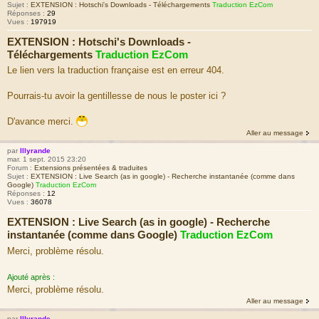
Sujet :
EXTENSION : Hotschi's Downloads - Téléchargements
Traduction EzCom
Réponses :
29
Vues :
197919
EXTENSION : Hotschi's Downloads -
Téléchargements
Traduction EzCom
Le lien vers la traduction française est en erreur 404.
Pourrais-tu avoir la gentillesse de nous le poster ici ?
D'avance merci.
Aller au message
par
Illyrande
mar. 1 sept. 2015 23:20
Forum :
Extensions présentées & traduites
Sujet :
EXTENSION : Live Search (as in google) - Recherche instantanée (comme dans
Google)
Traduction EzCom
Réponses :
12
Vues :
36078
EXTENSION : Live Search (as in google) - Recherche
instantanée (comme dans Google)
Traduction EzCom
Merci, problème résolu.
Ajouté après :
Merci, problème résolu.
Aller au message
par
Illyrande