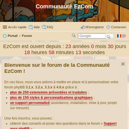
Communauté EzCom
Accès rapide
Aide
FAQ
M’enregistrer
Connexion
Portail
Forum
R
ec
EzCom est ouvert depuis :
23
années
0
mois
30
jours
her
18
heures
58
minutes
13
secondes
ch
er
Bienvenue sur le forum de la Communauté
EzCom !
En ces lieux, nous vous aidons à mettre en place et à personnaliser votre
forum phpBB
3.1.x
,
3.2.x
,
3.3.x
&
4.0.x
grâce à :
plus de 250 extensions présentées et traduites
;
plus de 150 styles & personnalisations graphiques
;
un support personnalisé
(assistance, installation, mise à jour, projet
sur mesure).
Une fois inscrit.e, vous pouvez :
obtenir des conseils et poser des questions dans le forum «
Support
pour phpBB
» ;