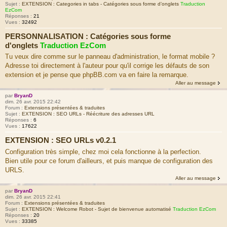
Sujet :
EXTENSION : Categories in tabs - Catégories sous forme d’onglets
Traduction
EzCom
Réponses :
21
Vues :
32492
PERSONNALISATION : Catégories sous forme
d'onglets
Traduction EzCom
Tu veux dire comme sur le panneau d'administration, le format mobile ?
Adresse toi directement à l'auteur pour qu'il corrige les défauts de son
extension et je pense que phpBB.com va en faire la remarque.
Aller au message
par
BryanD
dim. 26 avr. 2015 22:42
Forum :
Extensions présentées & traduites
Sujet :
EXTENSION : SEO URLs - Réécriture des adresses URL
Réponses :
6
Vues :
17622
EXTENSION : SEO URLs v0.2.1
Configuration très simple, chez moi cela fonctionne à la perfection.
Bien utile pour ce forum d'ailleurs, et puis manque de configuration des
URLS.
Aller au message
par
BryanD
dim. 26 avr. 2015 22:41
Forum :
Extensions présentées & traduites
Sujet :
EXTENSION : Welcome Robot - Sujet de bienvenue automatisé
Traduction EzCom
Réponses :
20
Vues :
33385