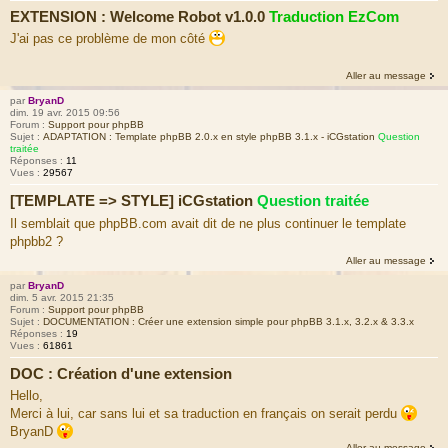
EXTENSION : Welcome Robot v1.0.0
Traduction EzCom
J'ai pas ce problème de mon côté
Aller au message
par
BryanD
dim. 19 avr. 2015 09:56
Forum :
Support pour phpBB
Sujet :
ADAPTATION : Template phpBB 2.0.x en style phpBB 3.1.x - iCGstation
Question
traitée
Réponses :
11
Vues :
29567
[TEMPLATE => STYLE] iCGstation
Question traitée
Il semblait que phpBB.com avait dit de ne plus continuer le template
phpbb2 ?
Aller au message
par
BryanD
dim. 5 avr. 2015 21:35
Forum :
Support pour phpBB
Sujet :
DOCUMENTATION : Créer une extension simple pour phpBB 3.1.x, 3.2.x & 3.3.x
Réponses :
19
Vues :
61861
DOC : Création d'une extension
Hello,
Merci à lui, car sans lui et sa traduction en français on serait perdu
BryanD
Aller au message