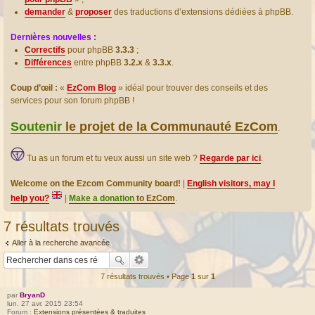
demander
&
proposer
des traductions d’extensions dédiées à phpBB.
Dernières nouvelles :
Correctifs
pour phpBB
3.3.3
;
Différences
entre phpBB
3.2.x
&
3.3.x
.
Coup d’œil :
«
EzCom Blog
» idéal pour trouver des conseils et des
services pour son forum phpBB !
Soutenir
le projet de la Communauté EzCom
.
Tu as un forum et tu veux aussi un site web ?
Regarde par ici
.
Welcome on the Ezcom Community board!
|
English visitors, may I
help you?
|
Make a donation
to EzCom
.
7 résultats trouvés
Aller à la recherche avancée
7 résultats trouvés • Page
1
sur
1
par
BryanD
lun. 27 avr. 2015 23:54
Forum :
Extensions présentées & traduites