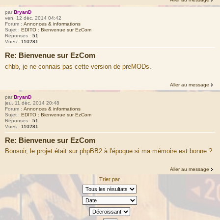
par
BryanD
ven. 12 déc. 2014 04:42
Forum :
Annonces & informations
Sujet :
EDITO : Bienvenue sur EzCom
Réponses :
51
Vues :
110281
Re: Bienvenue sur EzCom
chbb, je ne connais pas cette version de preMODs.
Aller au message
par
BryanD
jeu. 11 déc. 2014 20:48
Forum :
Annonces & informations
Sujet :
EDITO : Bienvenue sur EzCom
Réponses :
51
Vues :
110281
Re: Bienvenue sur EzCom
Bonsoir, le projet était sur phpBB2 à l'époque si ma mémoire est bonne ?
Aller au message
Trier par