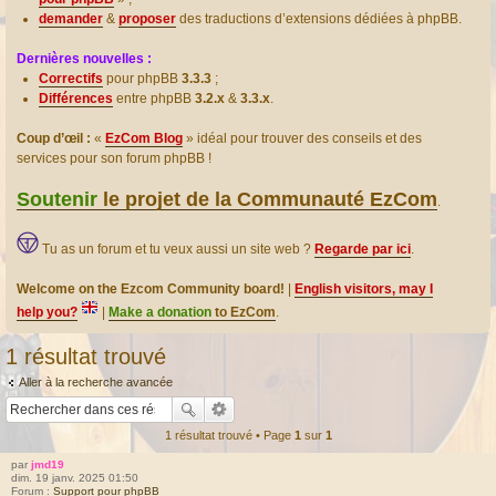
demander
&
proposer
des traductions d’extensions dédiées à phpBB.
Dernières nouvelles :
Correctifs
pour phpBB
3.3.3
;
Différences
entre phpBB
3.2.x
&
3.3.x
.
Coup d’œil :
«
EzCom Blog
» idéal pour trouver des conseils et des
services pour son forum phpBB !
Soutenir
le projet de la Communauté EzCom
.
Tu as un forum et tu veux aussi un site web ?
Regarde par ici
.
Welcome on the Ezcom Community board!
|
English visitors, may I
help you?
|
Make a donation
to EzCom
.
1 résultat trouvé
Aller à la recherche avancée
1 résultat trouvé • Page
1
sur
1
par
jmd19
dim. 19 janv. 2025 01:50
Forum :
Support pour phpBB