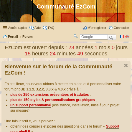
Communauté EzCom
Accès rapide
Aide
FAQ
M’enregistrer
Connexion
Portail
Forum
R
ec
EzCom est ouvert depuis :
23
années
1
mois
0
jours
her
15
heures
24
minutes
49
secondes
ch
er
Bienvenue sur le forum de la Communauté
EzCom !
En ces lieux, nous vous aidons à mettre en place et à personnaliser votre
forum phpBB
3.1.x
,
3.2.x
,
3.3.x
&
4.0.x
grâce à :
plus de 250 extensions présentées et traduites
;
plus de 150 styles & personnalisations graphiques
;
un support personnalisé
(assistance, installation, mise à jour, projet
sur mesure).
Une fois inscrit.e, vous pouvez :
obtenir des conseils et poser des questions dans le forum «
Support
pour phpBB
» ;