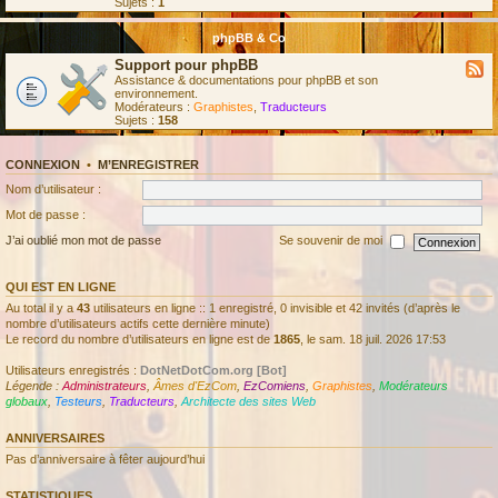
Sujets :
1
phpBB & Co
Support pour phpBB
Assistance & documentations pour phpBB et son
environnement.
Modérateurs :
Graphistes
,
Traducteurs
Sujets :
158
CONNEXION
•
M’ENREGISTRER
Nom d’utilisateur :
Mot de passe :
J’ai oublié mon mot de passe
Se souvenir de moi
QUI EST EN LIGNE
Au total il y a
43
utilisateurs en ligne :: 1 enregistré, 0 invisible et 42 invités (d’après le
nombre d’utilisateurs actifs cette dernière minute)
Le record du nombre d’utilisateurs en ligne est de
1865
, le sam. 18 juil. 2026 17:53
Utilisateurs enregistrés :
DotNetDotCom.org [Bot]
Légende :
Administrateurs
,
Âmes d'EzCom
,
EzComiens
,
Graphistes
,
Modérateurs
globaux
,
Testeurs
,
Traducteurs
,
Architecte des sites Web
ANNIVERSAIRES
Pas d’anniversaire à fêter aujourd’hui
STATISTIQUES