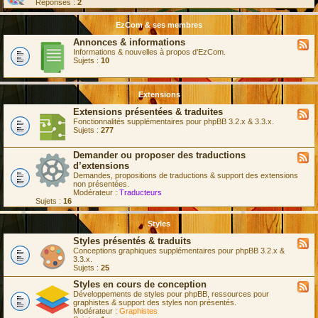
Réponses :
2
(
s
)
EzCom & ses membres
Annonces & informations
Informations & nouvelles à propos d’EzCom.
Sujets :
10
Extensions
Extensions présentées & traduites
Fonctionnalités supplémentaires pour phpBB 3.2.x & 3.3.x.
Sujets :
277
Demander ou proposer des traductions
d’extensions
Demandes, propositions de traductions & support des extensions
non présentées.
Modérateur :
Traducteurs
Sujets :
16
Styles
Styles présentés & traduits
Conceptions graphiques supplémentaires pour phpBB 3.2.x &
3.3.x.
Sujets :
25
Styles en cours de conception
Développements de styles pour phpBB, ressources pour
graphistes & support des styles non présentés.
Modérateur :
Graphistes