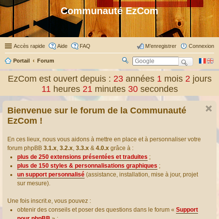
Communauté EzCom
Accès rapide
Aide
FAQ
M’enregistrer
Connexion
Portail
Forum
R
ec
EzCom est ouvert depuis :
23
années
1
mois
2
jours
her
11
heures
21
minutes
31
secondes
ch
er
Bienvenue sur le forum de la Communauté
EzCom !
En ces lieux, nous vous aidons à mettre en place et à personnaliser votre
forum phpBB
3.1.x
,
3.2.x
,
3.3.x
&
4.0.x
grâce à :
plus de 250 extensions présentées et traduites
;
plus de 150 styles & personnalisations graphiques
;
un support personnalisé
(assistance, installation, mise à jour, projet
sur mesure).
Une fois inscrit.e, vous pouvez :
obtenir des conseils et poser des questions dans le forum «
Support
pour phpBB
» ;