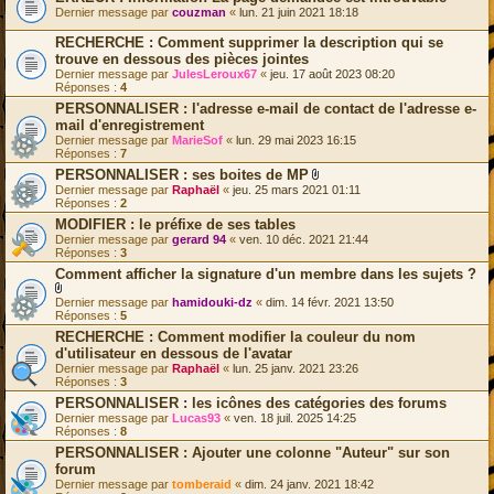
Dernier message par
couzman
«
lun. 21 juin 2021 18:18
RECHERCHE : Comment supprimer la description qui se
trouve en dessous des pièces jointes
Dernier message par
JulesLeroux67
«
jeu. 17 août 2023 08:20
Réponses :
4
PERSONNALISER : l'adresse e-mail de contact de l'adresse e-
mail d'enregistrement
Dernier message par
MarieSof
«
lun. 29 mai 2023 16:15
Réponses :
7
PERSONNALISER : ses boites de MP
F
Dernier message par
Raphaël
«
jeu. 25 mars 2021 01:11
i
Réponses :
2
c
MODIFIER : le préfixe de ses tables
h
Dernier message par
gerard 94
«
ven. 10 déc. 2021 21:44
i
Réponses :
3
e
r
Comment afficher la signature d'un membre dans les sujets ?
(
s
F
Dernier message par
hamidouki-dz
«
dim. 14 févr. 2021 13:50
)
i
Réponses :
5
j
c
o
RECHERCHE : Comment modifier la couleur du nom
h
i
d'utilisateur en dessous de l'avatar
i
n
e
Dernier message par
Raphaël
«
lun. 25 janv. 2021 23:26
t
r
Réponses :
3
(
(
s
PERSONNALISER : les icônes des catégories des forums
s
)
Dernier message par
Lucas93
«
ven. 18 juil. 2025 14:25
)
Réponses :
8
j
o
PERSONNALISER : Ajouter une colonne "Auteur" sur son
i
forum
n
Dernier message par
tomberaid
«
dim. 24 janv. 2021 18:42
t