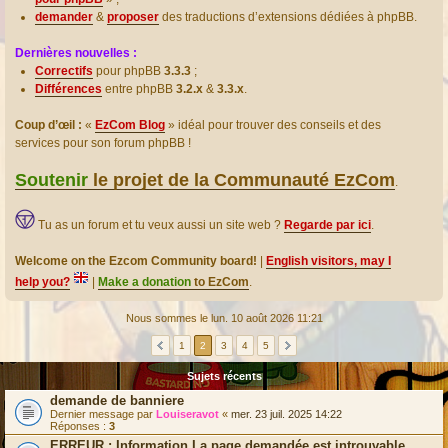
demander
&
proposer
des traductions d’extensions dédiées à phpBB.
Dernières nouvelles :
Correctifs
pour phpBB
3.3.3
;
Différences
entre phpBB
3.2.x
&
3.3.x
.
Coup d’œil :
«
EzCom Blog
» idéal pour trouver des conseils et des
services pour son forum phpBB !
Soutenir
le projet de la Communauté EzCom
.
Tu as un forum et tu veux aussi un site web ?
Regarde par ici
.
Welcome on the Ezcom Community board!
|
English visitors, may I
help you?
|
Make a donation
to EzCom
.
Nous sommes le lun. 10 août 2026 11:21
1
2
3
4
5
Sujets récents
demande de banniere
Dernier message par
Louiseravot
«
mer. 23 juil. 2025 14:22
Réponses :
3
ERREUR : Information La page demandée est introuvable