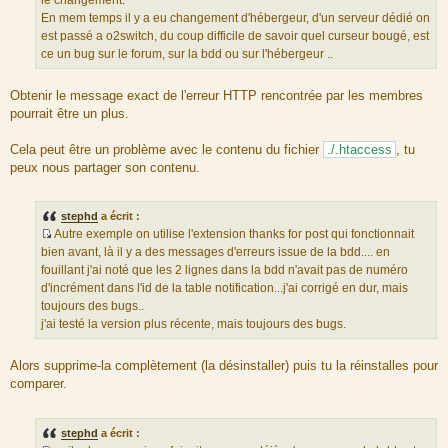
le changement.
r
En mem temps il y a eu changement d'hébergeur, d'un serveur dédié on
c
est passé a o2switch, du coup difficile de savoir quel curseur bougé, est
e
ce un bug sur le forum, sur la bdd ou sur l'hébergeur ..
d
u
Obtenir le message exact de l'erreur HTTP rencontrée par les membres
m
pourrait être un plus.
e
s
Cela peut être un problème avec le contenu du fichier
./.htaccess
, tu
s
peux nous partager son contenu.
a
g
e
stephd
a écrit :
Autre exemple on utilise l'extension thanks for post qui fonctionnait
S
bien avant, là il y a des messages d'erreurs issue de la bdd.... en
o
fouillant j'ai noté que les 2 lignes dans la bdd n'avait pas de numéro
u
d'incrément dans l'id de la table notification...j'ai corrigé en dur, mais
r
toujours des bugs..
c
j'ai testé la version plus récente, mais toujours des bugs.
e
d
Alors supprime-la complètement (la désinstaller) puis tu la réinstalles pour
u
comparer.
m
e
s
stephd
a écrit :
s