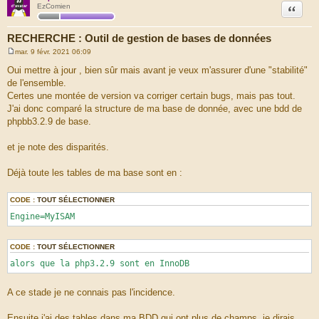
Citation
EzComien
RECHERCHE : Outil de gestion de bases de données
mar. 9 févr. 2021 06:09
M
e
Oui mettre à jour , bien sûr mais avant je veux m'assurer d'une "stabilité"
s
de l'ensemble.
s
a
Certes une montée de version va corriger certain bugs, mais pas tout.
g
J'ai donc comparé la structure de ma base de donnée, avec une bdd de
e
phpbb3.2.9 de base.
et je note des disparités.
Déjà toute les tables de ma base sont en :
CODE :
TOUT SÉLECTIONNER
Engine=MyISAM
CODE :
TOUT SÉLECTIONNER
alors que la php3.2.9 sont en InnoDB
A ce stade je ne connais pas l'incidence.
Ensuite j'ai des tables dans ma BDD qui ont plus de champs, je dirais