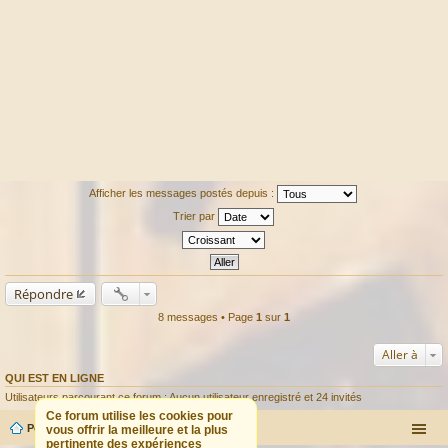
Afficher les messages postés depuis :
Trier par
Répondre
8 messages • Page
1
sur
1
Aller à
QUI EST EN LIGNE
Utilisateurs parcourant ce forum : Aucun utilisateur enregistré et 24 invités
Ce forum utilise les cookies pour
Portail
Forum
vous offrir la meilleure et la plus
pertinente des expériences