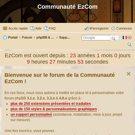
Communauté EzCom
Accès rapide
Aide
FAQ
M’enregistrer
Connexion
Portail
Forum
phpBB & Co
Support pour phpBB
ec
EzCom est ouvert depuis :
23
années
1
mois
0
jours
her
9
heures
27
minutes
54
secondes
ch
Bienvenue sur le forum de la Communauté
er
EzCom !
En ces lieux, nous vous aidons à mettre en place et à personnaliser votre
forum phpBB
3.1.x
,
3.2.x
,
3.3.x
&
4.0.x
grâce à :
plus de 250 extensions présentées et traduites
;
plus de 150 styles & personnalisations graphiques
;
un support personnalisé
(assistance, installation, mise à jour, projet
sur mesure).
Une fois inscrit.e, vous pouvez :