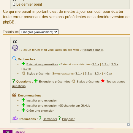
Le dernier point
S
Ce qui me parait important c'est de mettre à jour son outil pour écarter
o
toute erreur provenant des versions précédentes de la dernière version de
u
phpBB.
r
c
Traduire en
e
d
u
Tu as un forum et tu veux aussi un site web ?
Regarde par ici
.
m
e
🔍
Recherches :
s
✚
Extensions présentées
-
Extensions existantes (
3.1.x
|
3.2.x
|
3.3.x
s
|
4.0.x
)
a
🎨
Styles présentés
- Styles existants (
3.1.x
|
3.2.x
|
3.3.x
|
4.0.x
)
g
★
?
✚
🎨
Questions :
Extensions présentées
Styles présentés
Toutes autres
e
questions
📖
Documentations :
✚
Installer une extension
✚
Installer une extension téléchargée sur GitHub
✚
Créer une extension
✍
?
?
Traductions :
Demander
Proposer
stephd