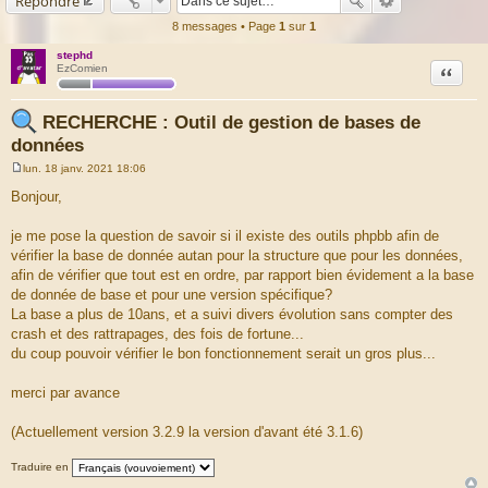
Répondre
8 messages • Page
1
sur
1
stephd
Citation
EzComien
RECHERCHE : Outil de gestion de bases de
données
lun. 18 janv. 2021 18:06
M
e
Bonjour,
s
s
a
je me pose la question de savoir si il existe des outils phpbb afin de
g
vérifier la base de donnée autan pour la structure que pour les données,
e
afin de vérifier que tout est en ordre, par rapport bien évidement a la base
de donnée de base et pour une version spécifique?
La base a plus de 10ans, et a suivi divers évolution sans compter des
crash et des rattrapages, des fois de fortune...
du coup pouvoir vérifier le bon fonctionnement serait un gros plus...
merci par avance
(Actuellement version 3.2.9 la version d'avant été 3.1.6)
Traduire en