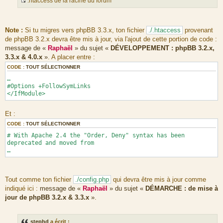
.htaccess de la racine du forum
</Files>
m
S
</IfVersion>
e
o
</IfModule>
s
u
<IfModule !mod_version.c>
Note :
Si tu migres vers phpBB 3.3.x, ton fichier
./.htaccess
provenant
s
r
<IfModule !mod_authz_core.c>
de phpBB 3.2.x devra être mis à jour, via l'ajout de cette portion de code :
<Files "config.php">
a
c
message de «
Raphaël
» du sujet «
DÉVELOPPEMENT : phpBB 3.2.x,
Order Allow,Deny
g
e
Deny from All
3.3.x & 4.0.x
»
. A placer entre :
e
d
</Files>
CODE :
TOUT SÉLECTIONNER
u
<Files "common.php">
…
m
Order Allow,Deny
#Options +FollowSymLinks
Deny from All
e
</IfModule>
</Files>
s
</IfModule>
s
<IfModule mod_authz_core.c>
Et :
a
<Files "config.php">
g
Require all denied
CODE :
TOUT SÉLECTIONNER
</Files>
e
# With Apache 2.4 the "Order, Deny" syntax has been
<Files "common.php">
deprecated and moved from
Require all denied
…
</Files>
</IfModule>
</IfModule>
Tout comme ton fichier
./config.php
qui devra être mis à jour comme
indiqué ici :
message de «
Raphaël
» du sujet «
DÉMARCHE : de mise à
jour de phpBB 3.2.x & 3.3.x
»
.
stephd
a écrit :