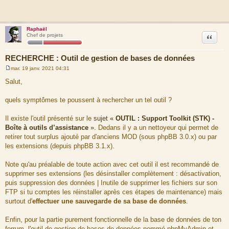
Raphaël
Citation
Chef de projets
RECHERCHE : Outil de gestion de bases de données
mar. 19 janv. 2021 04:31
M
e
Salut,
s
s
a
quels symptômes te poussent à rechercher un tel outil ?
g
e
Il existe l'outil présenté sur le
sujet «
OUTIL : Support Toolkit (STK) -
Boîte à outils d’assistance
»
. Dedans il y a un nettoyeur qui permet de
retirer tout surplus ajouté par d'anciens MOD (sous phpBB 3.0.x) ou par
les extensions (depuis phpBB 3.1.x).
Note qu'au préalable de toute action avec cet outil il est recommandé de
supprimer ses extensions (les désinstaller complètement : désactivation,
puis suppression des données | Inutile de supprimer les fichiers sur son
FTP si tu comptes les réinstaller après ces étapes de maintenance) mais
surtout d'
effectuer une sauvegarde de sa base de données
.
Enfin, pour la partie purement fonctionnelle de la base de données de ton
forrum, l'outil de gestion de bases de données nommé phpMyAdmin et