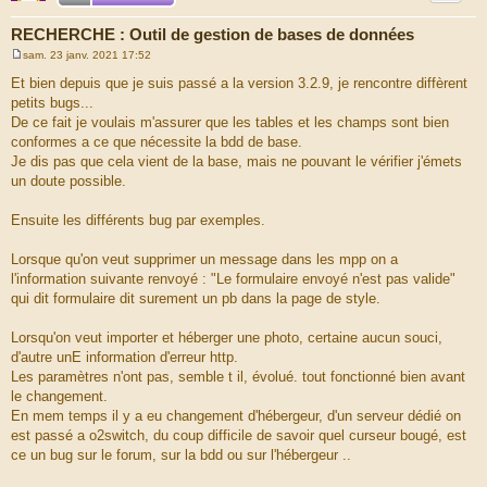
RECHERCHE : Outil de gestion de bases de données
sam. 23 janv. 2021 17:52
M
e
Et bien depuis que je suis passé a la version 3.2.9, je rencontre diffèrent
s
petits bugs...
s
a
De ce fait je voulais m'assurer que les tables et les champs sont bien
g
conformes a ce que nécessite la bdd de base.
e
Je dis pas que cela vient de la base, mais ne pouvant le vérifier j'émets
un doute possible.
Ensuite les différents bug par exemples.
Lorsque qu'on veut supprimer un message dans les mpp on a
l'information suivante renvoyé : "Le formulaire envoyé n'est pas valide"
qui dit formulaire dit surement un pb dans la page de style.
Lorsqu'on veut importer et héberger une photo, certaine aucun souci,
d'autre unE information d'erreur http.
Les paramètres n'ont pas, semble t il, évolué. tout fonctionné bien avant
le changement.
En mem temps il y a eu changement d'hébergeur, d'un serveur dédié on
est passé a o2switch, du coup difficile de savoir quel curseur bougé, est
ce un bug sur le forum, sur la bdd ou sur l'hébergeur ..