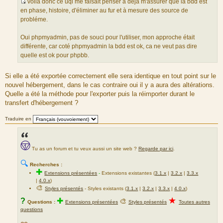
voila donc ce uqi me faisait penser a déjà m'assurer que la bdd est
a
S
en phase, histoire, d'éliminer au fur et à mesure des source de
g
o
probléme.
e
u
r
Oui phpmyadmin, pas de souci pour l'utiliser, mon approche était
c
différente, car coté phpmyadmin la bdd est ok, ca ne veut pas dire
e
quelle est ok pour phpbb.
d
u
Si elle a été exportée correctement elle sera identique en tout point sur le
m
nouvel hébergement, dans le cas contraire oui il y a aura des altérations.
e
Quelle a été la méthode pour l'exporter puis la réimporter durant le
s
transfert d'hébergement ?
s
a
Traduire en
g
e
Tu as un forum et tu veux aussi un site web ?
Regarde par ici
.
🔍
Recherches :
✚
Extensions présentées
-
Extensions existantes (
3.1.x
|
3.2.x
|
3.3.x
|
4.0.x
)
🎨
Styles présentés
- Styles existants (
3.1.x
|
3.2.x
|
3.3.x
|
4.0.x
)
★
?
✚
🎨
Questions :
Extensions présentées
Styles présentés
Toutes autres
questions