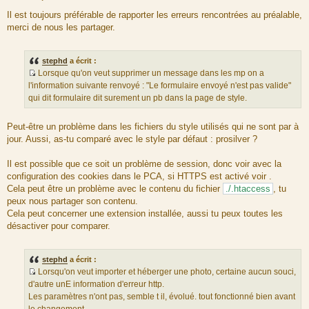
M
e
Il est toujours préférable de rapporter les erreurs rencontrées au préalable,
s
merci de nous les partager.
s
a
g
e
stephd
a écrit :
Lorsque qu'on veut supprimer un message dans les mp on a
S
l'information suivante renvoyé : "Le formulaire envoyé n'est pas valide"
o
qui dit formulaire dit surement un pb dans la page de style.
u
r
Peut-être un problème dans les fichiers du style utilisés qui ne sont par à
c
jour. Aussi, as-tu comparé avec le style par défaut : prosilver ?
e
d
Il est possible que ce soit un problème de session, donc voir avec la
u
configuration des cookies dans le PCA, si HTTPS est activé voir .
m
Cela peut être un problème avec le contenu du fichier
./.htaccess
, tu
e
peux nous partager son contenu.
s
Cela peut concerner une extension installée, aussi tu peux toutes les
s
désactiver pour comparer.
a
g
e
stephd
a écrit :
Lorsqu'on veut importer et héberger une photo, certaine aucun souci,
S
d'autre unE information d'erreur http.
o
Les paramètres n'ont pas, semble t il, évolué. tout fonctionné bien avant
u