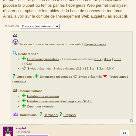
proposé la plupart du temps par les hébergeurs Web permet d'analyser,
réparer puis optimiser les tables de la base de données de ton forum.
Ainsi, à voir sur le compte de l'hébergement Web auquel tu as souscrit.
Traduire en
Tu as un forum et tu veux aussi un site web ?
Regarde par ici
.
🔍
Recherches :
✚
Extensions présentées
-
Extensions existantes (
3.1.x
|
3.2.x
|
3.3.x
|
4.0.x
)
🎨
Styles présentés
- Styles existants (
3.1.x
|
3.2.x
|
3.3.x
|
4.0.x
)
★
?
✚
🎨
Questions :
Extensions présentées
Styles présentés
Toutes autres
questions
📖
Documentations :
✚
Installer une extension
✚
Installer une extension téléchargée sur GitHub
✚
Créer une extension
✍
?
?
Traductions :
Demander
Proposer
stephd
Citation
EzComien