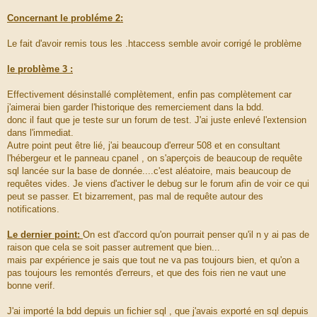
# This could be required if you are for example using PHP
via Apache CGI.
Concernant le probléme 2:
#
#RewriteRule .* - [E=HTTP_AUTHORIZATION:%
Le fait d'avoir remis tous les .htaccess semble avoir corrigé le problème
{HTTP:Authorization},L]
#
le problème 3 :
# The following 3 lines will rewrite URLs passed through the
front controller
Effectivement désinstallé complètement, enfin pas complètement car
# to not require app.php in the actual URL. In other words,
j'aimerai bien garder l'historique des remerciement dans la bdd.
a controller is
donc il faut que je teste sur un forum de test. J'ai juste enlevé l'extension
# by default accessed at /app.php/my/controller, but can
also be accessed at
dans l'immediat.
# /my/controller
Autre point peut être lié, j'ai beaucoup d'erreur 508 et en consultant
#
l'hébergeur et le panneau cpanel , on s'aperçois de beaucoup de requête
RewriteCond %{REQUEST_FILENAME} !-f
sql lancée sur la base de donnée....c'est aléatoire, mais beaucoup de
RewriteCond %{REQUEST_FILENAME} !-d
requêtes vides. Je viens d'activer le debug sur le forum afin de voir ce qui
RewriteRule ^(.*)$ app.php [QSA,L]
peut se passer. Et bizarrement, pas mal de requête autour des
#
notifications.
# If symbolic links are not already being followed,
# uncomment the line below.
Le dernier point:
On est d'accord qu'on pourrait penser qu'il n y ai pas de
#
raison que cela se soit passer autrement que bien...
http://anothersysadmin.wordpress.com/2008/06/10/mod_rewrite-
forbidden-403-with-apache-228/
mais par expérience je sais que tout ne va pas toujours bien, et qu'on a
#
pas toujours les remontés d'erreurs, et que des fois rien ne vaut une
#Options +FollowSymLinks
bonne verif.
</IfModule>
J'ai importé la bdd depuis un fichier sql , que j'avais exporté en sql depuis
# With Apache 2.4 the "Order, Deny" syntax has been