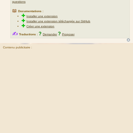
questions
📖
Documentations :
✚
Installer une extension
✚
Installer une extension téléchargée sur GitHub
✚
Créer une extension
✍
?
?
Traductions :
Demander
Proposer
Contenu publicitaire :