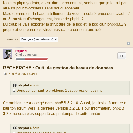
deprecated and moved from
l'ancien phpmyadmin, a vrai dire facon normal, sachant que je le fait par
# module mod_authz_host to a new module called
ailleurs pour Wordpress sans souci apparent.
mod_access_compat (which may be
Mais comme dit, la base a tellement de vécu, a subi 2 précèdent crash, 2
# disabled) and a new "Require" syntax has been introduced
ou 3 transfert d'hébergement, issue de phpbb 2 ...
to mod_authz_host.
Du coup je vais exporter la structure de la bdd et la bdd d'un phpbb3.2.9
# We could just conditionally provide both versions, but
unfortunately Apache
propre et comparer les structures ca me donnera une idée.
# does not explicitly tell us its version if the module
mod_version is not
Traduire en
# available. In this case, we check for the availability of
module
# mod_authz_core (which should be on 2.4 or higher only) as
Raphaël
Citation
Chef de projets
a best guess.
<IfModule mod_version.c>
<IfVersion < 2.4>
RECHERCHE : Outil de gestion de bases de données
<Files "config.php">
Order Allow,Deny
lun. 8 févr. 2021 03:11
M
Deny from All
e
</Files>
s
stephd
a écrit :
<Files "common.php">
s
Donc concernant le problème 1 : suppression des mp.
Order Allow,Deny
a
S
g
Deny from All
e
o
</Files>
Ce problème est corrigé dans phpBB 3.2.10. Aussi, je t'invite à mettre à
</IfVersion>
u
jour ton forum vers la dernière version
3.2.11
. Pour information, phpBB
<IfVersion >= 2.4>
r
<Files "config.php">
3.2.x ne sera plus supporté au printemps de cette année.
c
Require all denied
e
</Files>
d
<Files "common.php">
stephd
a écrit :
Require all denied
u