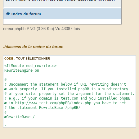
erreur phpbb.PNG (3.36 Kio) Vu 43087 fois
.htaccess de la racine du forum
CODE :
TOUT SÉLECTIONNER
<IfModule mod_rewrite.c>
RewriteEngine on
#
# Uncomment the statement below if URL rewriting doesn't
# work properly. If you installed phpBB in a subdirectory
# of your site, properly set the argument for the statement.
# e.g.: if your domain is test.com and you installed phpBB
# in http://www.test.com/phpBB/index.php you have to set
# the statement RewriteBase /phpBB/
#
#RewriteBase /
#
# Uncomment the statement below if you want to make use of
# HTTP authentication and it does not already work.