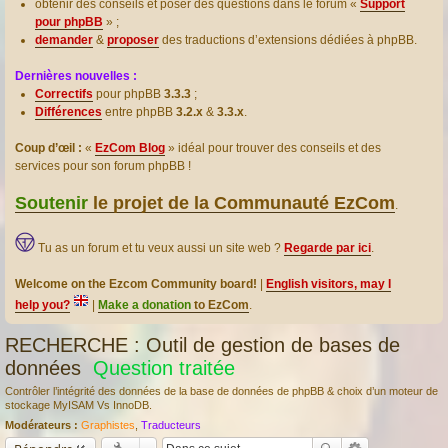
obtenir des conseils et poser des questions dans le forum «
Support
pour phpBB
» ;
demander
&
proposer
des traductions d’extensions dédiées à phpBB.
Dernières nouvelles :
Correctifs
pour phpBB
3.3.3
;
Différences
entre phpBB
3.2.x
&
3.3.x
.
Coup d’œil :
«
EzCom Blog
» idéal pour trouver des conseils et des
services pour son forum phpBB !
Soutenir
le projet de la Communauté EzCom
.
Tu as un forum et tu veux aussi un site web ?
Regarde par ici
.
Welcome on the Ezcom Community board!
|
English visitors, may I
help you?
|
Make a donation
to EzCom
.
RECHERCHE : Outil de gestion de bases de
données
Question traitée
Contrôler l’intégrité des données de la base de données de phpBB & choix d’un moteur de
stockage MyISAM Vs InnoDB.
Modérateurs :
Graphistes
,
Traducteurs