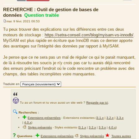
RECHERCHE : Outil de gestion de bases de
données
Question traitée
mar. 9 févr. 2021 06:53
M
e
Tu peux trouver des explications sur les différences entre ces deux
s
moteurs de stockage :
https://setra-conseil.com/blog/myisam-vs-innodb/
.
s
a
MyISAM est plus rapide en écriture que InnoDB mais ce dernier apporte
g
des avantages sur l'intégrité des données par rapport à MyISAM.
e
Je pense que ce ne sera pas un mal de réguler ce qui te parait manquant,
de là à résoudre tes soucis je n'y crois pas car tu aurais déjà rencontré
des erreurs précisant l'endroit où le code rencontre un problème avec des
champs, des tables incomplètes voire manquantes.
Traduire en
Tu as un forum et tu veux aussi un site web ?
Regarde par ici
.
🔍
Recherches :
✚
Extensions présentées
-
Extensions existantes (
3.1.x
|
3.2.x
|
3.3.x
|
4.0.x
)
🎨
Styles présentés
- Styles existants (
3.1.x
|
3.2.x
|
3.3.x
|
4.0.x
)
★
?
✚
🎨
Questions :
Extensions présentées
Styles présentés
Toutes autres