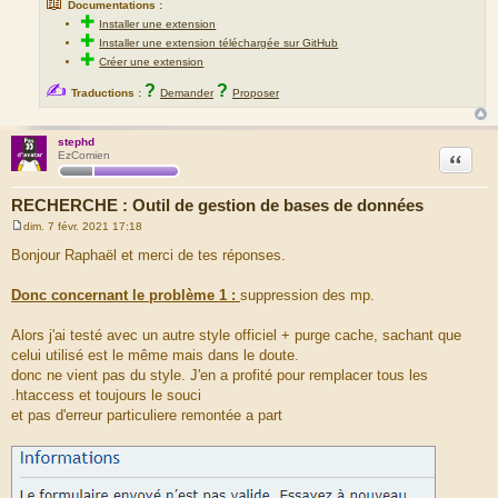
📖
Documentations :
✚
Installer une extension
✚
Installer une extension téléchargée sur GitHub
✚
Créer une extension
✍
?
?
Traductions :
Demander
Proposer
stephd
Citation
EzComien
RECHERCHE : Outil de gestion de bases de données
dim. 7 févr. 2021 17:18
M
e
Bonjour Raphaël et merci de tes réponses.
s
s
a
Donc concernant le problème 1 :
suppression des mp.
g
e
Alors j'ai testé avec un autre style officiel + purge cache, sachant que
celui utilisé est le même mais dans le doute.
donc ne vient pas du style. J'en a profité pour remplacer tous les
.htaccess et toujours le souci
et pas d'erreur particuliere remontée a part