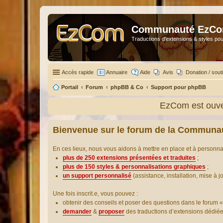
Communauté EzC
Traductions d'extensions & styles pou
Accès rapide
Annuaire
Aide
Avis
Donation / sout
Portail
Forum
phpBB & Co
Support pour phpBB
EzCom est ouver
Bienvenue sur le forum de la Communa
En ces lieux, nous vous aidons à mettre en place et à personn
plus de 250 extensions présentées et traduites
;
plus de 150 styles & personnalisations graphiques
;
un support personnalisé
(assistance, installation, mise à j
Une fois inscrit.e, vous pouvez :
obtenir des conseils et poser des questions dans le forum «
demander
&
proposer
des traductions d’extensions dédié