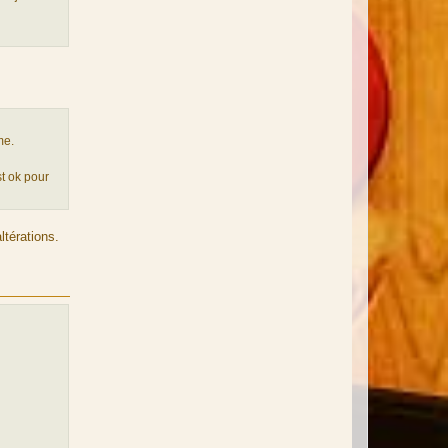
me.
st ok pour
ltérations.