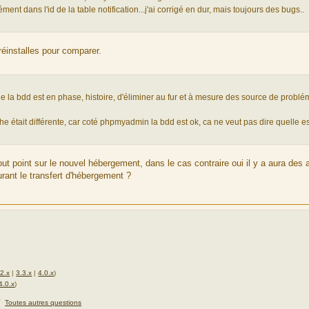
ent dans l'id de la table notification...j'ai corrigé en dur, mais toujours des bugs..
réinstalles pour comparer.
e la bdd est en phase, histoire, d'éliminer au fur et à mesure des source de problé
e était différente, car coté phpmyadmin la bdd est ok, ca ne veut pas dire quelle e
out point sur le nouvel hébergement, dans le cas contraire oui il y a aura des a
urant le transfert d'hébergement ?
.2.x
|
3.3.x
|
4.0.x
)
4.0.x
)
★
Toutes autres questions