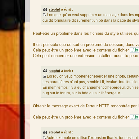
s
a
g
stephd
a écrit :
e
Lorsque qu'on veut supprimer un message dans les mp on
S
qui dit formulaire dit surement un pb dans la page de styl
o
u
Peut-être un problème dans les fichiers du style utilisés qui
r
c
Il est possible que ce soit un problème de session, donc v
e
Cela peut être un problème avec le contenu du fichier
./.h
d
Cela peut concerner une extension installée, aussi tu peux
u
m
e
stephd
a écrit :
s
Lorsqu'on veut importer et héberger une photo, certaine
s
S
Les paramètres n'ont pas, semble t il, évolué. tout fonct
a
o
En mem temps il y a eu changement d'hébergeur, d'un serv
g
u
bug sur le forum, sur la bdd ou sur l'hébergeur ..
e
r
c
Obtenir le message exact de l'erreur HTTP rencontrée par l
e
d
Cela peut être un problème avec le contenu du fichier
./.h
u
m
e
stephd
a écrit :
s
Autre exemple on utilise l'extension thanks for post qui f