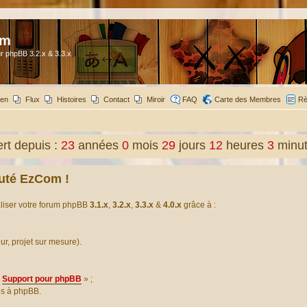
om
r phpBB 3.2.x & 3.3.x
ien
Flux
Histoires
Contact
Miroir
FAQ
Carte des Membres
Rè
t depuis :
23
années
0
mois
29
jours
12
heures
3
minu
uté EzCom !
aliser votre forum phpBB
3.1.x
,
3.2.x
,
3.3.x
&
4.0.x
grâce à :
our, projet sur mesure).
Support pour phpBB
» ;
es à phpBB.