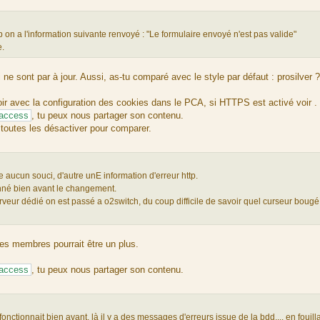
 a l'information suivante renvoyé : "Le formulaire envoyé n'est pas valide"
e.
 ne sont par à jour. Aussi, as-tu comparé avec le style par défaut : prosilver ?
oir avec la configuration des cookies dans le PCA, si HTTPS est activé voir .
taccess
, tu peux nous partager son contenu.
 toutes les désactiver pour comparer.
 aucun souci, d'autre unE information d'erreur http.
ionné bien avant le changement.
eur dédié on est passé a o2switch, du coup difficile de savoir quel curseur bougé,
es membres pourrait être un plus.
taccess
, tu peux nous partager son contenu.
onctionnait bien avant, là il y a des messages d'erreurs issue de la bdd.... en fouilla