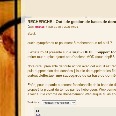
RECHERCHE : Outil de gestion de bases de don
par
Raphaël
»
mar. 19 janv. 2021 04:31
M
e
Salut,
s
s
a
quels symptômes te poussent à rechercher un tel outil ?
g
e
Il existe l'outil présenté sur le
sujet «
OUTIL : Support Tool
retirer tout surplus ajouté par d'anciens MOD (sous phpBB 
Note qu'au préalable de toute action avec cet outil il est
puis suppression des données | Inutile de supprimer les fi
surtout d'
effectuer une sauvegarde de sa base de donné
Enfin, pour la partie purement fonctionnelle de la base d
proposé la plupart du temps par les hébergeurs Web permet 
à voir sur le compte de l'hébergement Web auquel tu as sou
Traduire en