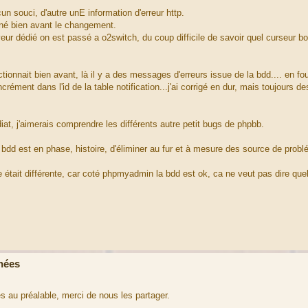
un souci, d'autre unE information d'erreur http.
onné bien avant le changement.
r dédié on est passé a o2switch, du coup difficile de savoir quel curseur b
ionnait bien avant, là il y a des messages d'erreurs issue de la bdd.... en fouil
rément dans l'id de la table notification...j'ai corrigé en dur, mais toujours de
iat, j'aimerais comprendre les différents autre petit bugs de phpbb.
 bdd est en phase, histoire, d'éliminer au fur et à mesure des source de probl
 était différente, car coté phpmyadmin la bdd est ok, ca ne veut pas dire quel
nées
ées au préalable, merci de nous les partager.