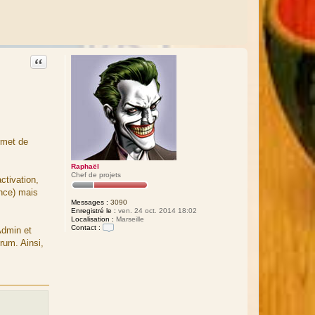
Citation
rmet de
Raphaël
Chef de projets
ctivation,
ance) mais
Messages :
3090
Enregistré le :
ven. 24 oct. 2014 18:02
Localisation :
Marseille
Contact :
Admin et
C
rum. Ainsi,
o
n
t
a
c
t
e
r
R