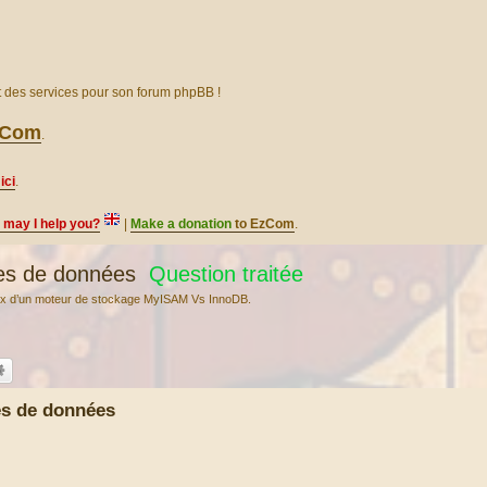
et des services pour son forum phpBB !
EzCom
.
ici
.
, may I help you?
|
Make a donation
to EzCom
.
es de données
Question traitée
hoix d’un moteur de stockage MyISAM Vs InnoDB.
es de données