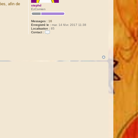
ées, afin de
stephd
EzComien
Messages :
16
Enregistré le :
mar. 14 févr. 2017 11:38
Localisation :
85
Contact :
C
o
n
t
a
c
t
e
r
s
t
e
p
h
d