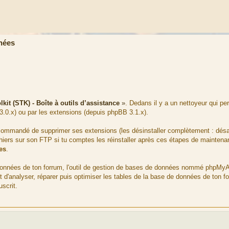
nées
kit (STK) - Boîte à outils d’assistance
»
. Dedans il y a un nettoyeur qui pe
3.0.x) ou par les extensions (depuis phpBB 3.1.x).
 recommandé de supprimer ses extensions (les désinstaller complètement : désa
chiers sur son FTP si tu comptes les réinstaller après ces étapes de mainten
es
.
e données de ton forrum, l'outil de gestion de bases de données nommé phpMy
d'analyser, réparer puis optimiser les tables de la base de données de ton fo
scrit.