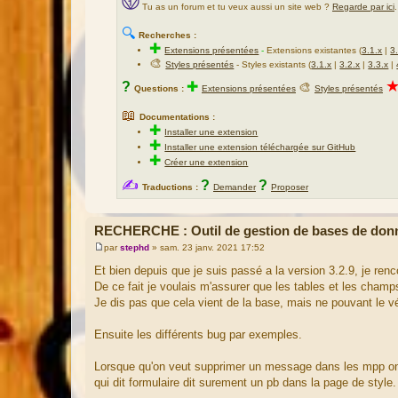
Tu as un forum et tu veux aussi un site web ?
Regarde par ici
.
🔍
Recherches :
✚
Extensions présentées
-
Extensions existantes (
3.1.x
|
3
🎨
Styles présentés
- Styles existants (
3.1.x
|
3.2.x
|
3.3.x
|
?
✚
🎨
Questions :
Extensions présentées
Styles présentés
📖
Documentations :
✚
Installer une extension
✚
Installer une extension téléchargée sur GitHub
✚
Créer une extension
✍
?
?
Traductions :
Demander
Proposer
RECHERCHE : Outil de gestion de bases de don
par
stephd
»
sam. 23 janv. 2021 17:52
M
e
Et bien depuis que je suis passé a la version 3.2.9, je renco
s
De ce fait je voulais m'assurer que les tables et les cham
s
a
Je dis pas que cela vient de la base, mais ne pouvant le vé
g
e
Ensuite les différents bug par exemples.
Lorsque qu'on veut supprimer un message dans les mpp on a
qui dit formulaire dit surement un pb dans la page de style.