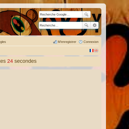
gles
M’enregistrer
Connexion
tes
25
secondes