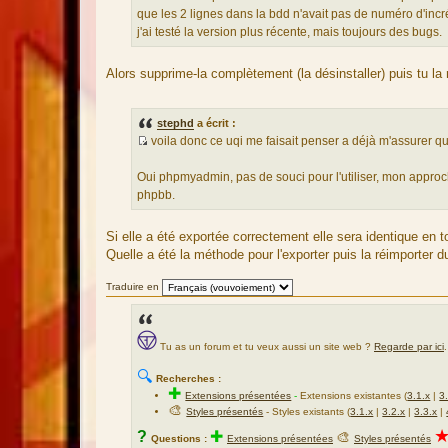
s
S
que les 2 lignes dans la bdd n'avait pas de numéro d'incrém
a
o
j'ai testé la version plus récente, mais toujours des bugs.
g
u
e
r
Alors supprime-la complètement (la désinstaller) puis tu la 
c
e
d
stephd
a écrit :
u
voila donc ce uqi me faisait penser a déjà m'assurer qu
m
S
e
o
Oui phpmyadmin, pas de souci pour l'utiliser, mon approch
s
u
phpbb.
s
r
a
c
Si elle a été exportée correctement elle sera identique en t
g
e
Quelle a été la méthode pour l'exporter puis la réimporter d
e
d
u
Traduire en
m
e
s
Tu as un forum et tu veux aussi un site web ?
Regarde par ici
.
s
a
🔍
Recherches :
g
✚
Extensions présentées
-
Extensions existantes (
3.1.x
|
3
e
🎨
Styles présentés
- Styles existants (
3.1.x
|
3.2.x
|
3.3.x
|
?
✚
🎨
Questions :
Extensions présentées
Styles présentés