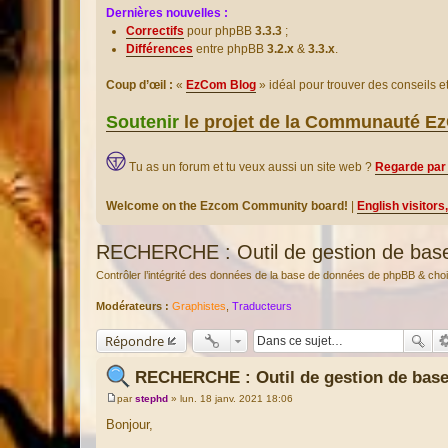
Dernières nouvelles :
Correctifs
pour phpBB
3.3.3
;
Différences
entre phpBB
3.2.x
&
3.3.x
.
Coup d’œil :
«
EzCom Blog
» idéal pour trouver des conseils 
Soutenir
le projet de la Communauté 
Tu as un forum et tu veux aussi un site web ?
Regarde par 
Welcome on the Ezcom Community board!
|
English visitors
RECHERCHE : Outil de gestion de bas
Contrôler l’intégrité des données de la base de données de phpBB & c
Modérateurs :
Graphistes
,
Traducteurs
Répondre
RECHERCHE : Outil de gestion de bas
par
stephd
»
lun. 18 janv. 2021 18:06
M
e
Bonjour,
s
s