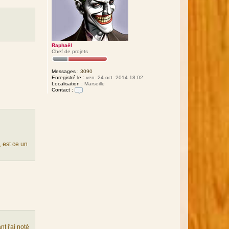
Raphaël
Chef de projets
Messages :
3090
Enregistré le :
ven. 24 oct. 2014 18:02
Localisation :
Marseille
Contact :
C
o
n
t
a
c
t
e
 est ce un
r
R
a
p
h
a
ë
l
nt j'ai noté